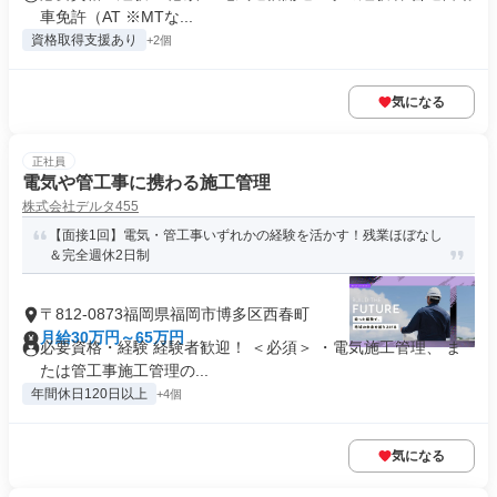
車免許（AT ※MTな...
資格取得支援あり
+2個
気になる
正社員
電気や管工事に携わる施工管理
株式会社デルタ455
【面接1回】電気・管工事いずれかの経験を活かす！残業ほぼなし
＆完全週休2日制
〒812-0873福岡県福岡市博多区西春町
月給30万円～65万円
必要資格・経験 経験者歓迎！ ＜必須＞ ・電気施工管理、 ま
たは管工事施工管理の...
年間休日120日以上
+4個
気になる