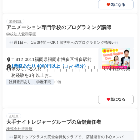
気になる
業務委託
アニメーション専門学校のプログラミング講師
学校法人愛和学園
週1日～、1日3時間～OK！留学生へのプログラミング指導♪
〒812-0011福岡県福岡市博多区博多駅前
1業務あたり 4000円以上（コマ 45分）
求めている人材 ┴┬┴┬┴┬┴┬┴┬┴┬┴┬┴┬┴┬┴ いずれかの実
務経験を3年以上お...
社員登用あり
学歴不問
+9個
気になる
正社員
大手ナイトレジャーグループの店舗責任者
株式会社浪漫座
福岡トップクラスの完全会員制クラブで、 店舗運営の中心メンバ