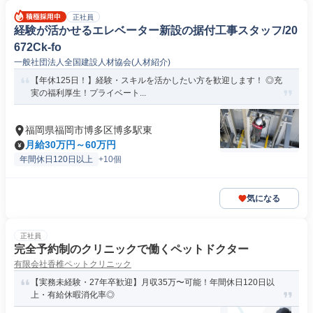
正社員
経験が活かせるエレベーター新設の据付工事スタッフ/20
672Ck-fo
一般社団法人全国建設人材協会(人材紹介)
【年休125日！】経験・スキルを活かしたい方を歓迎します！ ◎充
実の福利厚生！プライベート...
福岡県福岡市博多区博多駅東
月給30万円～60万円
年間休日120日以上
+10個
気になる
正社員
完全予約制のクリニックで働くペットドクター
有限会社香椎ペットクリニック
【実務未経験・27年卒歓迎】月収35万〜可能！年間休日120日以
上・有給休暇消化率◎