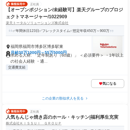
正社員
【オープンポジション/未経験可】楽天グループのプロジ
ェクトマネージャー/1022909
楽天トータルソリューションズ株式会社
✅年間休日123日✅フレックスタイム✅想定年収450万～900万
福岡県福岡市博多区博多駅東
月給30万1000円～55万5000円
求める人材: 「定年制あり（60歳）」 ＜必須要件＞ ・1年以上
の社会人経験 ・通...
交通費支給
気になる
この企業の類似求人を見る
正社員
人気もんじゃ焼き店のホール・キッチン|福利厚生充実
株式会社ＫＩＳＳＵＩ ＧＲＯＵＰ