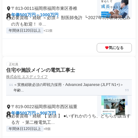
〒813-0011福岡県福岡市東区香椎
年俸500万円～1000万円
必要資格・経験 ＜必須＞ 獣医師免許 ┗2027年3月取得見込み
の方も歓迎！ ※...
年間休日120日以上
+11個
気になる
正社員
住宅や施設メインの電気工事士
株式会社 エスディライフ
＜実務経験必須の即戦力採用・Advanced Japanese (JLPT N1+)＞
年齢...
〒819-0022福岡県福岡市西区福重
年俸500万円～900万円
必要資格・経験 【 必須 】 ●いずれかのうち、どちらか該当す
る方 ・第二種電気工...
年間休日120日以上
+8個