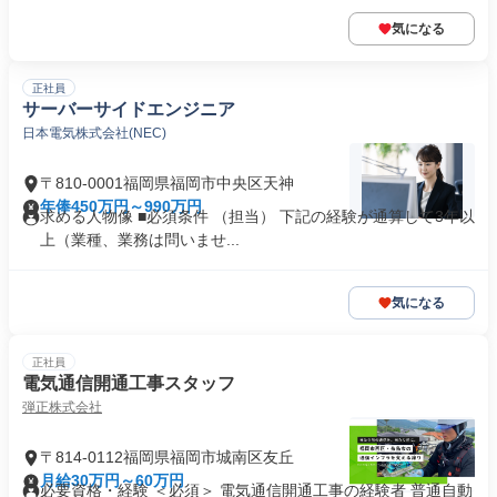
気になる
正社員
サーバーサイドエンジニア
日本電気株式会社(NEC)
〒810-0001福岡県福岡市中央区天神
年俸450万円～990万円
求める人物像 ■必須条件 （担当） 下記の経験が通算して3年以
上（業種、業務は問いませ...
気になる
正社員
電気通信開通工事スタッフ
弾正株式会社
〒814-0112福岡県福岡市城南区友丘
月給30万円～60万円
必要資格・経験 ＜必須＞ 電気通信開通工事の経験者 普通自動