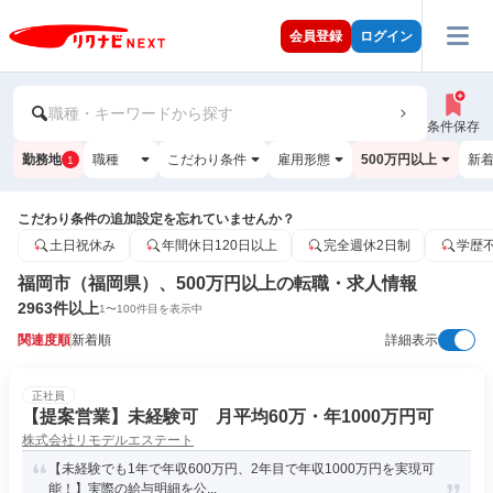
会員登録
ログイン
職種・キーワードから探す
条件保存
勤務地
職種
こだわり条件
雇用形態
500万円以上
新
1
こだわり条件の追加設定を忘れていませんか？
土日祝休み
年間休日120日以上
完全週休2日制
学歴
福岡市（福岡県）、500万円以上の転職・求人情報
2963
件以上
1
〜
100
件目を表示中
関連度順
新着順
詳細表示
正社員
【提案営業】未経験可 月平均60万・年1000万円可
株式会社リモデルエステート
【未経験でも1年で年収600万円、2年目で年収1000万円を実現可
能！】実際の給与明細を公...