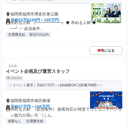
福岡県福岡市博多区東公園
月給23万6100円～100万円
求める人材: ┏━━━━━━┓ ◆ 求める人材 ◆ ┗━━━━━
━┛ ✅ 必須条件...
交通費支給
駅近5分以内
気になる
正社員
イベント企画及び運営スタッフ
(株)Saizen
イベント運営｜月給27万円～⭐|未経験OK◎|実働7時間⭐
福岡県福岡市南区柳瀬
月給27万円～105万円
求める人材: 《必須条件》 顧客対応が得意でコミュニケーショ
ン能力が高い方 《こん...
残業なし
交通費支給