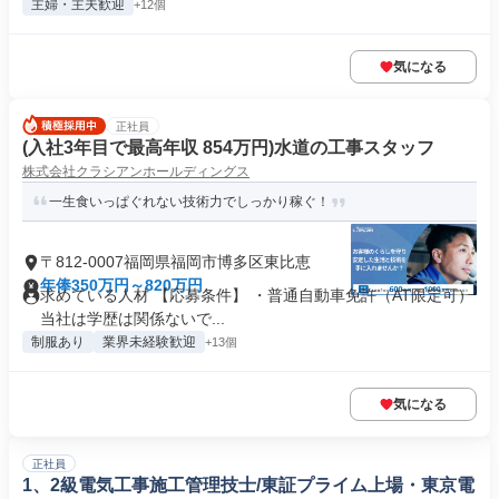
主婦・主夫歓迎
+12個
気になる
正社員
(入社3年目で最高年収 854万円)水道の工事スタッフ
株式会社クラシアンホールディングス
一生食いっぱぐれない技術力でしっかり稼ぐ！
〒812-0007福岡県福岡市博多区東比恵
年俸350万円～820万円
求めている人材 【応募条件】 ・普通自動車免許（AT限定可）
当社は学歴は関係ないで...
制服あり
業界未経験歓迎
+13個
気になる
正社員
1、2級電気工事施工管理技士/東証プライム上場・東京電