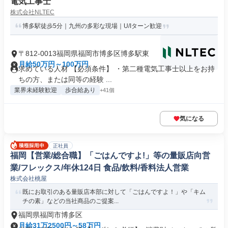
電気工事士
株式会社NLTEC
博多駅徒歩5分｜九州の多彩な現場｜U/Iターン歓迎
〒812-0013福岡県福岡市博多区博多駅東
月給50万円～100万円
求めている人材 【必須条件】 ・第二種電気工事士以上をお持
ちの方、または同等の経験 ...
業界未経験歓迎
歩合給あり
+41個
気になる
正社員
福岡【営業/総合職】「ごはんですよ!」等の量販店向営
業/フレックス/年休124日 食品/飲料/香料法人営業
株式会社桃屋
既にお取引のある量販店本部に対して「ごはんですよ！」や「キム
チの素」などの当社商品のご提案...
福岡県福岡市博多区
月給31万2500円～58万円