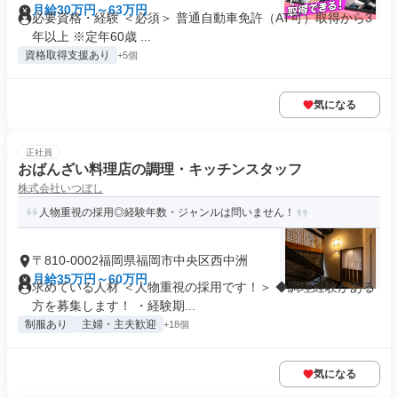
月給30万円～63万円
必要資格・経験 ＜必須＞ 普通自動車免許（AT可）取得から3
年以上 ※定年60歳 ...
資格取得支援あり
+5個
気になる
正社員
おばんざい料理店の調理・キッチンスタッフ
株式会社いつぼし
人物重視の採用◎経験年数・ジャンルは問いません！
〒810-0002福岡県福岡市中央区西中洲
月給35万円～60万円
求めている人材 ＜人物重視の採用です！＞ ◆調理経験がある
方を募集します！ ・経験期...
制服あり
主婦・主夫歓迎
+18個
気になる