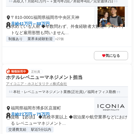
高収入！月給41万円～＋賞与年2回／昇給年4回／完全週休2日
〒810-0001福岡県福岡市中央区天神
月給41万円～88万円
求めている人材 ◆年数問わず、外食経験者大歓迎!! アルバイ
トなど雇用形態も問いません...
制服あり
業界未経験歓迎
+27個
気になる
正社員
ホテルレベニューマネジメント担当
アイコニア・ホスピタリティ株式会社
本社・レベニューマネジメント業務(正社員)／福岡オフィス勤務
福岡県福岡市博多区店屋町
月給27万円～75万円
資格 【必須】 ◆高校卒業以上 ◆宿泊業や航空業界などにおけ
る レベニューマネジメント...
交通費支給
駅近5分以内