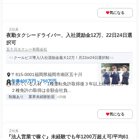
気になる
正社員
夜勤タクシードライバー、入社奨励金12万、22日24日選
択可
五十川タクシー有限会社
クールビズ導入/入社奨励金最大12万！月22or24日選択制
〒815-0001福岡県福岡市南区五十川
年俸400万円～750万円
求めている人材 ・1種運転免許取得後３年以上経過した方 ★
２種免許の取得は全額会社負...
制服あり
業界未経験歓迎
+25個
気になる
正社員
『法人営業で稼ぐ』未経験でも年1200万超え可/平均61