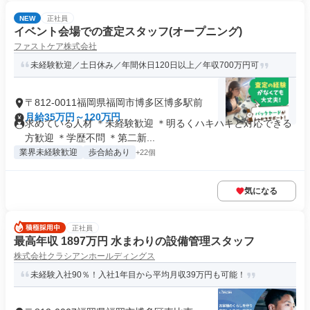
NEW
正社員
イベント会場での査定スタッフ(オープニング)
ファストケア株式会社
未経験歓迎／土日休み／年間休日120日以上／年収700万円可
〒812-0011福岡県福岡市博多区博多駅前
月給35万円～120万円
求めている人材 ＊未経験歓迎 ＊明るくハキハキと対応できる
方歓迎 ＊学歴不問 ＊第二新...
業界未経験歓迎
歩合給あり
+22個
気になる
正社員
最高年収 1897万円 水まわりの設備管理スタッフ
株式会社クラシアンホールディングス
未経験入社90％！入社1年目から平均月収39万円も可能！