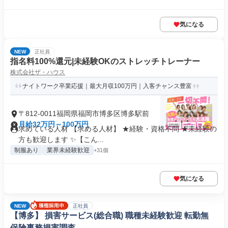
気になる
NEW
正社員
指名料100%還元|未経験OKのストレッチトレーナー
株式会社ザ・ハウス
ナイトワーク卒業応援｜最大月収100万円｜入客チャンス豊富
〒812-0011福岡県福岡市博多区博多駅前
月給32万円～100万円
求めている人材 【求める人材】 ★経験・資格不問 ★未経験の
方も歓迎します ✨【こん...
制服あり
業界未経験歓迎
+31個
気になる
NEW
正社員
【博多】 損害サービス(総合職) 職種未経験歓迎 転勤無
保険事務損害調査