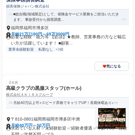
損害保険ジャパン株式会社
■総合職(地域限定)として、保険金サービス業務をご担当いただき
ます。 事故受付から損害調査...
福岡県福岡市博多区
月給21万7180円～69万3000円
必要な経験・能力等 【必須】★教師、営業事務の方など幅広
い方が活躍しています！ ■顧客...
業界未経験歓迎
転勤なし
+3個
気になる
正社員
高級クラブの黒服スタッフ(ホール)
株式会社ＡＫＩＲＡグループ
月給40万以上可⭐スピード昇格でキャリアUP！長期休暇あり♪
〒810-0801福岡県福岡市博多区中洲
月給40万円～50万円
求めている人材 ✅未経験歓迎 ✅経験者優遇 ✅年齢不問 ✅経験
不問 ✅学歴不問 ✅ブラ...