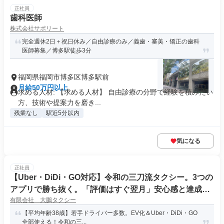
正社員
歯科医師
株式会社サポリート
完全週休2日＋祝日休み／自由診療のみ／義歯・審美・矯正の歯科
医師募集／博多駅徒歩3分
福岡県福岡市博多区博多駅前
月給50万円以上
求める人材: 【求める人材】 自由診療の分野で経験を積みたい
方、技術や提案力を磨き...
残業なし
駅近5分以内
気になる
正社員
【Uber・DiDi・GO対応】令和の三刀流タクシー。3つの
アプリで勝ち抜く。「評価はすぐ翌月」安心感と達成
有限会社 大鵬タクシー
感。
【平均年齢38歳】若手ドライバー多数。EV化＆Uber・DiDi・GO
全部使える！令和の三...