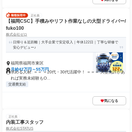
正社員
【福岡CSC】手積みやリフト作業なしの大型ドライバー/
fuko100
株式会社ゼロ
日帰り＆近距離｜大手企業で安定収入｜年休122日｜丁寧な研修で
安心デビュー♪
福岡県福岡市東区
月給42万円～55万円
求める人材: ＝＝ ＝20代・30代活躍中！ ＝＝＝ 大型免許があ
れば実務未経験もO...
交通費支給
気になる
正社員
内装工事スタッフ
株式会社STATUS