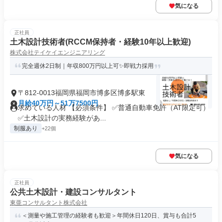
気になる
正社員
土木設計技術者(RCCM保持者・経験10年以上歓迎)
株式会社テイケイエンジニアリング
完全週休2日制｜年収800万円以上可✨即戦力採用
〒812-0013福岡県福岡市博多区博多駅東
月給40万円～51万7500円
求めている人材 【必須条件】 ✅普通自動車免許（AT限定可）
✅土木設計の実務経験があ...
制服あり
+22個
気になる
正社員
公共土木設計・建設コンサルタント
東亜コンサルタント株式会社
＜測量や施工管理の経験者も歓迎＞年間休日120日、賞与も合計5