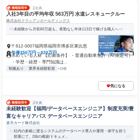
正社員
入社3年目の平均年収 563万円 水道レスキュークルー
株式会社クラシアンホールディングス
未経験から月収80万超も。夜勤なし年休113日で稼げる職人へ
〒812-0007福岡県福岡市博多区東比恵
年俸350万円～820万円
求めている人材 【応募条件】 ・普通自動車免許（AT限定可）
・学歴・経歴・専門知識は...
制服あり
業界未経験歓迎
+10個
気になる
正社員
未経験歓迎【福岡/データベースエンジニア】制度充実/豊
富なキャリアパス データベースエンジニア
楽天カード株式会社
社内の多岐に渡るシステムのデータベース導入や運用・保守を担う
部署にて、DBの構築/ドキュメ...