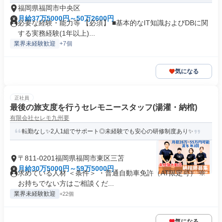
福岡県福岡市中央区
月給37万5000円～50万2600円
必要な経験・能力等 【必須】 ■基本的なIT知識およびDBに関
する実務経験(1年以上)...
業界未経験歓迎
+7個
気になる
正社員
最後の旅支度を行うセレモニースタッフ(湯灌・納棺)
有限会社セレモ九州要
転勤なし✨2人1組でサポート◎未経験でも安心の研修制度あり✨
〒811-0201福岡県福岡市東区三苫
月給30万5000円～59万5000円
求めている人材 ＜条件＞ ・普通自動車免許（AT限定可） ※
お持ちでない方はご相談くだ...
業界未経験歓迎
+22個
気になる