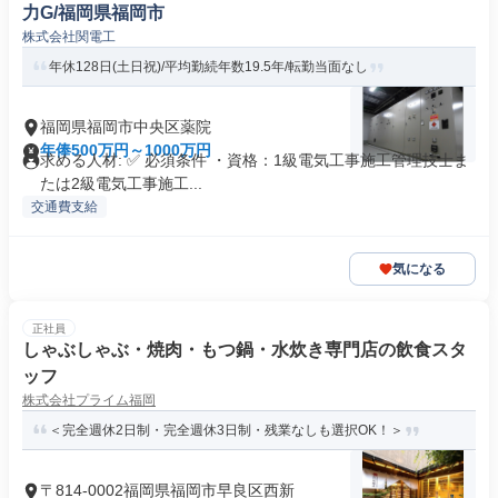
力G/福岡県福岡市
株式会社関電工
年休128日(土日祝)/平均勤続年数19.5年/転勤当面なし
福岡県福岡市中央区薬院
年俸500万円～1000万円
求める人材: ✅ 必須条件 ・資格：1級電気工事施工管理技士ま
たは2級電気工事施工...
交通費支給
気になる
正社員
しゃぶしゃぶ・焼肉・もつ鍋・水炊き専門店の飲食スタ
ッフ
株式会社プライム福岡
＜完全週休2日制・完全週休3日制・残業なしも選択OK！＞
〒814-0002福岡県福岡市早良区西新