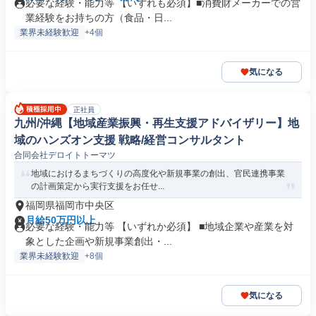
必要な経験・能力等 【いずれも必須】■消費財メーカーでの営
業経験をお持ちの方（食品・日...
業界未経験歓迎
+4個
気になる
正社員
九州/沖縄【地域産業振興・再生支援アドバイザリー】地
域のハンズオン支援 戦略/経営コンサルタント
合同会社デロイトトーマツ
地域におけるまちづくりの高度化や新規事業の創出、官民連携事業
の計画策定から実行支援をお任せ...
福岡県福岡市中央区
月給50万円以上
必要な経験・能力等 【いずれか必須】 ■地域企業や産業を対
象とした企画や新規事業創出・...
業界未経験歓迎
+8個
気になる