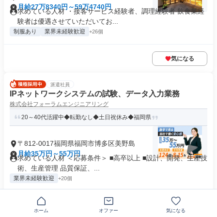
月給27万8340円～59万4740円
求めている人材 ・接客サービス経験者、調理経験者 飲食業経
験者は優遇させていただいてお...
制服あり
業界未経験歓迎
+26個
気になる
派遣社員
IPネットワークシステムの試験、データ入力業務
株式会社フォーラムエンジニアリング
20～40代活躍中◆転勤なし◆土日祝休み◆福岡県
〒812-0017福岡県福岡市博多区美野島
月給35万円～55万円
求めている人材 ＜応募条件＞ ■高卒以上 ■設計、開発、生産技
術、生産管理 品質保証、...
業界未経験歓迎
+20個
気になる
ホーム
オファー
気になる