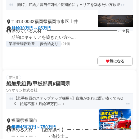
「随時」昇給／賞与年2回／長期的にキャリアを築きたい方歓迎
〒813-0032福岡県福岡市東区土井
月給30万円～65万円
求めている人材 ╭━━━━━━━━━━━━━━━━╮ ⭐長
期的にキャリアを築きたい方へ...
業界未経験歓迎
歩合給あり
+21個
気になる
正社員
船舶乗組員(甲板部員)/福岡県
SNマリン株式会社
【若手船員のステップアップ採用⭐】資格があれば歴が浅くてもO
K！転居不要！月給35万円～＋...
福岡県福岡市
年俸450万円～750万円
求める人材: 【必須条件】 ー・ー・ー・ー・ー・ー・ー・
ー・ー・ー・ ・海技士...