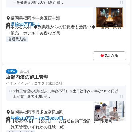
ーを募集☆月給50万円以☆ 賞...
福岡県福岡市中央区西中洲
月給50万円以上
求める人材: ◆異業種からの転職者も活躍中◆ ・営業・飲食・
販売・ホテル・美容など異...
交通費支給
気になる
NEW
正社員
店舗内装の施工管理
イオンディライトコネクト株式会社
✅施工管理の経験必須（年数不問） ✅土日祝休み ✅年収510万円以
上 ✅賞与最大年3回 ✅...
福岡県福岡市博多区奈良屋町
年俸510万円～795万6200円
【応募資格】 【必須】 ・要普通自動車免許（AT限定可） ・
施工管理いずれかの経験（経...