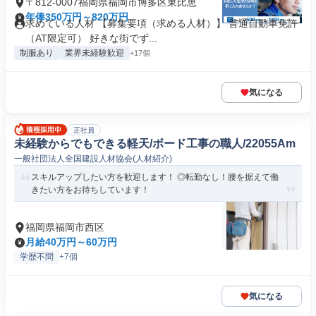
〒812-0007福岡県福岡市博多区東比恵
年俸350万円～820万円
求めている人材 【募集要項（求める人材）】 普通自動車免許
（AT限定可） 好きな街でず...
制服あり
業界未経験歓迎
+17個
気になる
正社員
未経験からでもできる軽天/ボード工事の職人/22055Am
一般社団法人全国建設人材協会(人材紹介)
スキルアップしたい方を歓迎します！ ◎転勤なし！腰を据えて働
きたい方をお待ちしています！
福岡県福岡市西区
月給40万円～60万円
学歴不問
+7個
気になる