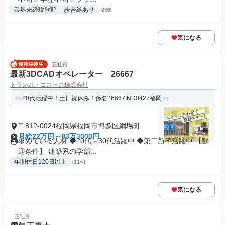
業界未経験歓迎
歩合給あり
+23個
気になる
正社員
最新3DCADオペレーター 26667
トランス・コスモス株式会社
20代活躍中！土日祝休み！係名26667IND0427福岡
〒812-0024福岡県福岡市博多区綱場町
月給22万円～83万3000円
求めている人材 ◆20代～30代活躍中 ◆第二新卒活躍中 【歓
迎条件】 建築系の学部...
年間休日120日以上
+11個
気になる
正社員