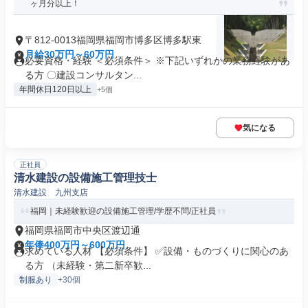
ヶ月分以上！
〒812-0013福岡県福岡市博多区博多駅東
月給30万円～60万円
必要資格・経験 ＜必須条件＞ ※下記いずれかの業務経験があ
る方 〇建設コンサルタン...
年間休日120日以上
+5個
気になる
正社員
清水建設の設備施工管理技士
清水建設 九州支店
福岡｜未経験歓迎の設備施工管理/学歴不問/正社員
福岡県福岡市中央区渡辺通
年俸400万円～600万円
求めている人材 【必須条件】 ✅設備・ものづくりに関心のあ
る方 （未経験・第二新卒歓...
制服あり
+30個