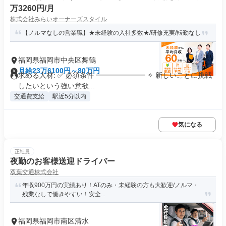
万3260円/月
株式会社みらいオーナーズスタイル
【ノルマなしの営業職】★未経験の入社多数★/研修充実/転勤なし
福岡県福岡市中央区舞鶴
月給23万6100円～80万円
求める人材: ✅ 必須条件 ━━━━━━━ ✧ 新しいことに挑戦
したいという強い意欲...
交通費支給
駅近5分以内
気になる
正社員
夜勤のお客様送迎ドライバー
双葉交通株式会社
年収900万円の実績あり！ATのみ・未経験の方も大歓迎/ノルマ・
残業なしで働きやすい！安全...
福岡県福岡市南区清水