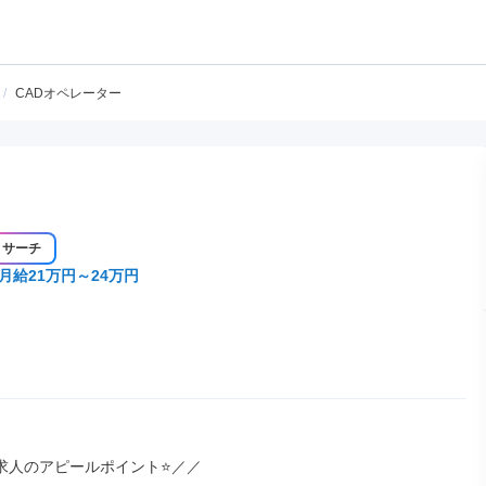
/
CADオペレーター
リサーチ
月給21万円～24万円
求人のアピールポイント⭐／／
