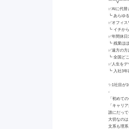
￣￣V￣￣
✅AIに代
┗ あらゆ
✅オフィス
┗ イチか
✅年間休日1
┗ 残業ほ
✅遠方の方
┗ 全国ど
✅人生をデ
┗ 入社3年
✨1社目が1
-

「初めての
「キャリア
誰にだって
大切なのは
文系も理系