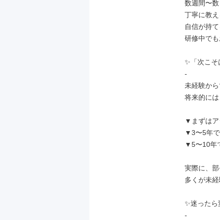
数週間〜数
丁寧に教え
自信が持て
研修中でも
✨「次こそ
-

未経験から
将来的には
▼まずはア
▼3〜5年
▼5〜10
実際に、部
多くが未経
✨迷ったら
-
