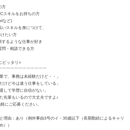
方

PCスキルをお持ちの方

高いスキルを身につけて、

頭するような仕事が好き

質問・相談できる方

にピッタリ⭐

￣￣￣￣￣￣￣￣￣￣￣￣

業で、事務は未経験だけど・・」

だけど今は違う仕事をしている」

退して学歴に自信がない」

た先輩もいるので大丈夫ですよ♪

と理由：あり（例外事由3号のイ・30歳以下（長期勤続によるキャリ
め））