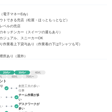
電子マネーEdy）

ウトできる売店（松屋・ほっともっとなど）

レベルの売店

のキッチンカー（スイーツの週もあり）

カジュアル、スニーカーOK

り作業着上下貸与あり（作業着の下はTシャツも可）

煙所あり（屋外）
20
30
40
代
代
代
60
70
代
代
代〜
ント
り
創意工夫の多い
仕事
チーム作業が多
い
い
デスクワークが
い
多い