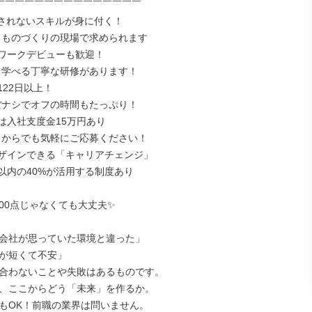
￣￣￣￣￣￣￣￣￣￣￣￣￣￣￣

替されないスキルが身に付く！

るものづくりの現場で求められます

ワークデビューも歓迎！

ら学べる丁寧な研修があります！

22日以上！

ぼナシでオフの時間もたっぷり！

は入社支度金15万円あり

こからでも気軽にご応募ください！

ザインできる「キャリアチェンジ」

以内の40%が活用する制度あり

00点じゃなくても大丈夫✨

会社が思っていた環境と違った」

が短くて不安」

合わないことや失敗はあるものです。

、ここからどう「未来」を作るか。

もOK！前職の業界は問いません。
