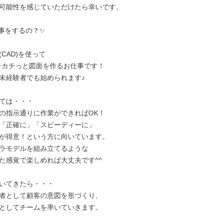
可能性を感じていただけたら幸いです。

事をするの？✨

CAD)を使って

チカチっと図面を作るお仕事です！

未経験者でも始められます♪

ては・・・

の指示通りに作業ができればOK！

「正確に」「スピーディーに」

が得意！という方に向いています。

ラモデルを組み立てるような

た感覚で楽しめれば大丈夫です^^

付いてきたら・・・

者として顧客の意図を形づくり、

としてチームを率いていきます。
