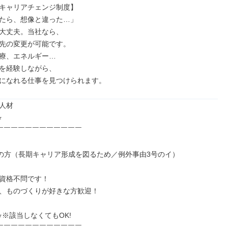
キャリアチェンジ制度】

たら、想像と違った…」

大丈夫。当社なら、

先の変更が可能です。

療、エネルギー…

を経験しながら、

になれる仕事を見つけられます。
人材



￣￣￣￣￣￣￣￣￣￣￣￣

下の方（長期キャリア形成を図るため／例外事由3号のイ）

資格不問です！

、ものづくりが好きな方歓迎！

※該当しなくてもOK!

￣￣￣￣￣￣￣￣￣￣￣￣
