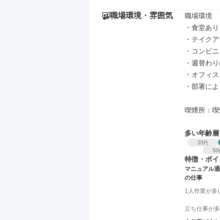
職場環境・雰囲気
職場環境

・食堂あり（
・テイクア
・コンビニ
・週替わり
・オフィス
・部署によ
喫煙所：喫
多い年齢層
10
代
50
特徴・ポイ
マニュアル通
の仕事
1人作業が多
立ち仕事が多