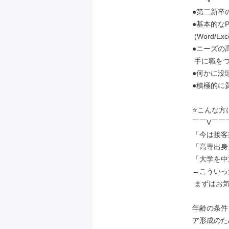
●第二新卒の
●基本的な
 (Word/Excelなど)

●ニーズの
 手に職をつけたい方

●何かに没
●積極的に
⭐こんな方
￣￣V￣￣
「今は接客
「高専出身
「大学を中
→こういっ
 まずはお気軽にご応募ください。

年齢の条件
ア形成のた