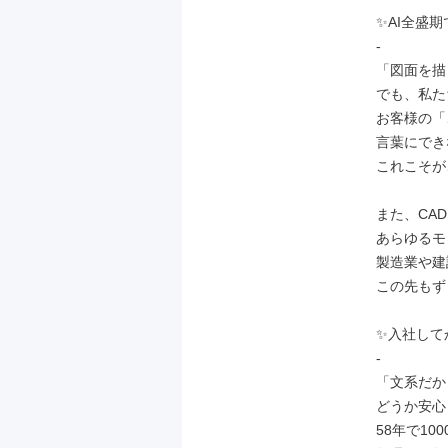
✨AI全盛期
-

「図面を描
でも、私た
お客様の「
言葉にでき
これこそが
また、CA
あらゆるモ
製造業や建
この先もず
✨入社して
-

「文系だか
どうか安心
58年で1