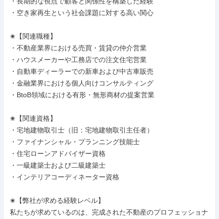
・長期的な視点で顧客と関係性を構築した経験

・空き家再生という社会課題に対する高い関心

✬【関連職種】

・不動産業界における売買・賃貸の仲介営業

・ハウスメーカーや工務店での注文住宅営業

・自動車ディーラーでの新車および中古車販売

・金融業界における個人向けコンサルティング

・BtoB領域における有形・無形商材の提案営業

✬【関連資格】

・宅地建物取引士（旧：宅地建物取引主任者）

・ファイナンシャル・プランニング技能士

・住宅ローンアドバイザー資格

・一級建築士および二級建築士

・インテリアコーディネーター資格

✬【弊社が求める経験レベル】

私たちが求めているのは、完成された不動産のプロフェッショナ