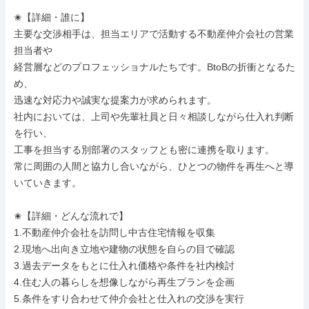
✬【詳細・誰に】

主要な交渉相手は、担当エリアで活動する不動産仲介会社の営業
担当者や

経営層などのプロフェッショナルたちです。BtoBの折衝となるた
め、

迅速な対応力や誠実な提案力が求められます。

社内においては、上司や先輩社員と日々相談しながら仕入れ判断
を行い、

工事を担当する別部署のスタッフとも密に連携を取ります。

常に周囲の人間と協力し合いながら、ひとつの物件を再生へと導
いていきます。

✬【詳細・どんな流れで】

1.不動産仲介会社を訪問し中古住宅情報を収集

2.現地へ出向き立地や建物の状態を自らの目で確認

3.過去データをもとに仕入れ価格や条件を社内検討

4.住む人の暮らしを想像しながら再生プランを企画

5.条件をすり合わせて仲介会社と仕入れの交渉を実行
