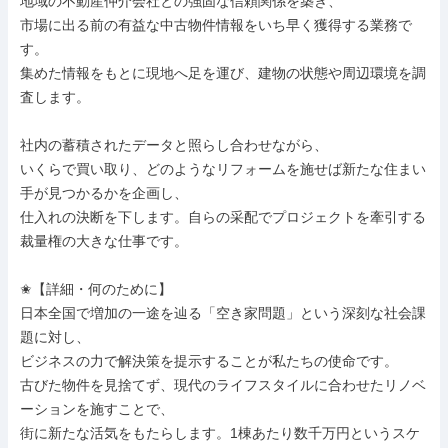
地域の不動産仲介会社との強固な信頼関係を築き、

市場に出る前の有益な中古物件情報をいち早く獲得する業務で
す。

集めた情報をもとに現地へ足を運び、建物の状態や周辺環境を調
査します。

社内の蓄積されたデータと照らし合わせながら、

いくらで買い取り、どのようなリフォームを施せば新たな住まい
手が見つかるかを企画し、

仕入れの決断を下します。自らの采配でプロジェクトを牽引する
裁量権の大きな仕事です。

✬【詳細・何のために】

日本全国で増加の一途を辿る「空き家問題」という深刻な社会課
題に対し、

ビジネスの力で解決策を提示することが私たちの使命です。

古びた物件を見捨てず、現代のライフスタイルに合わせたリノベ
ーションを施すことで、

街に新たな活気をもたらします。1棟あたり数千万円というスケ