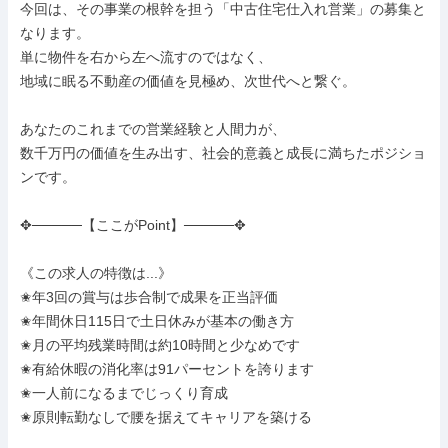
今回は、その事業の根幹を担う「中古住宅仕入れ営業」の募集と
なります。

単に物件を右から左へ流すのではなく、

地域に眠る不動産の価値を見極め、次世代へと繋ぐ。

あなたのこれまでの営業経験と人間力が、

数千万円の価値を生み出す、社会的意義と成長に満ちたポジショ
ンです。

✥─────【ここがPoint】─────✥

《この求人の特徴は...》

✬年3回の賞与は歩合制で成果を正当評価

✬年間休日115日で土日休みが基本の働き方

✬月の平均残業時間は約10時間と少なめです

✬有給休暇の消化率は91パーセントを誇ります

✬一人前になるまでじっくり育成

✬原則転勤なしで腰を据えてキャリアを築ける
