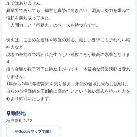
ルではありません。

異業界であっても、顧客と真摯に向き合い、泥臭い努力を重ねて
信頼を勝ち取ってきた、

「人間力」と「行動力」のベースを持つ方です。

例えば、こまめな連絡や即座の対応、厳しい要求にも折れない精
神力など、

現場の最前線で培われた生々しい経験こそが最高の素養となりま
す。

扱う金額が数千万円に跳ね上がっても、本質的な営業活動は変わ
りません。

1年から2年の学習期間を乗り越え、未知の領域に果敢に挑戦し、

自らの市場価値を圧倒的に高めたいという強い意志を持った方を
心より歓迎いたします。
勤務地
秋津新町2-22
Googleマップで開く