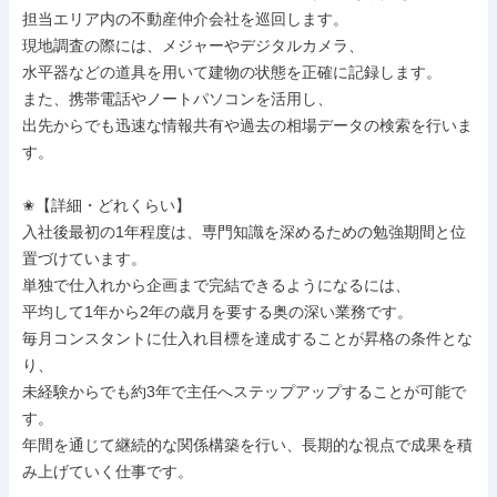
担当エリア内の不動産仲介会社を巡回します。

現地調査の際には、メジャーやデジタルカメラ、

水平器などの道具を用いて建物の状態を正確に記録します。

また、携帯電話やノートパソコンを活用し、

出先からでも迅速な情報共有や過去の相場データの検索を行いま
す。

✬【詳細・どれくらい】

入社後最初の1年程度は、専門知識を深めるための勉強期間と位
置づけています。

単独で仕入れから企画まで完結できるようになるには、

平均して1年から2年の歳月を要する奥の深い業務です。

毎月コンスタントに仕入れ目標を達成することが昇格の条件とな
り、

未経験からでも約3年で主任へステップアップすることが可能で
す。

年間を通じて継続的な関係構築を行い、長期的な視点で成果を積
み上げていく仕事です。
