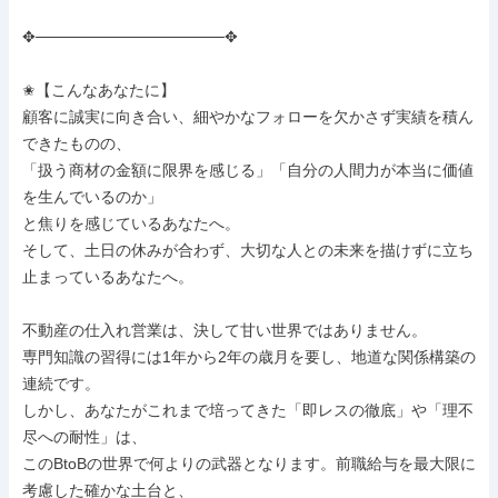
✥─────────────────✥

✬【こんなあなたに】

顧客に誠実に向き合い、細やかなフォローを欠かさず実績を積ん
できたものの、

「扱う商材の金額に限界を感じる」「自分の人間力が本当に価値
を生んでいるのか」

と焦りを感じているあなたへ。

そして、土日の休みが合わず、大切な人との未来を描けずに立ち
止まっているあなたへ。

不動産の仕入れ営業は、決して甘い世界ではありません。

専門知識の習得には1年から2年の歳月を要し、地道な関係構築の
連続です。

しかし、あなたがこれまで培ってきた「即レスの徹底」や「理不
尽への耐性」は、

このBtoBの世界で何よりの武器となります。前職給与を最大限に
考慮した確かな土台と、
