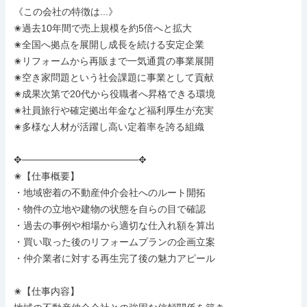
《この会社の特徴は...》

✬過去10年間で売上規模を約5倍へと拡大

✬全国へ拠点を展開し成長を続ける安定企業

✬リフォームから再販まで一気通貫の事業展開

✬空き家問題という社会課題に事業として貢献

✬成果次第で20代から役職者へ昇格できる環境

✬社員旅行や確定拠出年金など福利厚生が充実

✬多様な人材が活躍し高い定着率を誇る組織

✥─────────────────✥

✬【仕事概要】

・地域密着の不動産仲介会社へのルート開拓

・物件の立地や建物の状態を自らの目で確認

・過去の事例や相場から適切な仕入れ額を算出

・買い取った後のリフォームプランの企画立案

・仲介業者に対する再生完了後の魅力アピール

✬【仕事内容】
