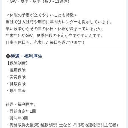
・GW・夏季・冬季（各8～11連休）

＜休暇の予定が立てやすいことも特徴＞

当社では入社時や期初に年間カレンダーを提示しています。

早い段階からその年の休日・休暇が決まっているため、

年末年始やGW、夏季休暇の予定が立てやすいんです。

仕事も休日も、充実した毎日を過ごせます！
待遇・福利厚生
【保険制度】

・雇用保険

・労災保険

・健康保険

・厚生年金

待遇・福利厚生: 

・昇給査定年1回

・賞与年3回

・資格取得支援(宅地建物取引士など ※旧宅地建物取引主任者）
