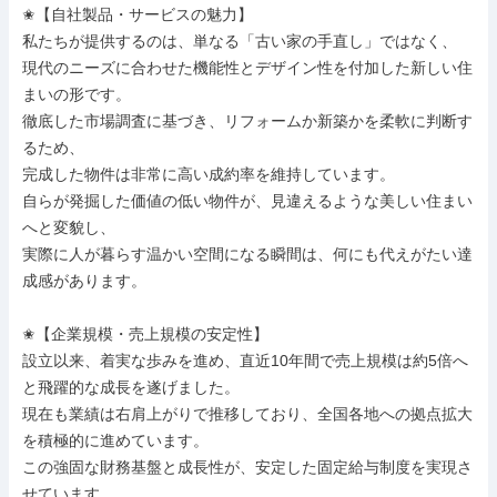
✬【自社製品・サービスの魅力】

私たちが提供するのは、単なる「古い家の手直し」ではなく、

現代のニーズに合わせた機能性とデザイン性を付加した新しい住
まいの形です。

徹底した市場調査に基づき、リフォームか新築かを柔軟に判断す
るため、

完成した物件は非常に高い成約率を維持しています。

自らが発掘した価値の低い物件が、見違えるような美しい住まい
へと変貌し、

実際に人が暮らす温かい空間になる瞬間は、何にも代えがたい達
成感があります。

✬【企業規模・売上規模の安定性】

設立以来、着実な歩みを進め、直近10年間で売上規模は約5倍へ
と飛躍的な成長を遂げました。

現在も業績は右肩上がりで推移しており、全国各地への拠点拡大
を積極的に進めています。

この強固な財務基盤と成長性が、安定した固定給与制度を実現さ
せています。
