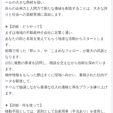
ールの大きな商材を扱い、

自らの企画力と人間力で新たな価値を創造することは、大きな誇
りと社会への貢献実感に直結します。

✬【詳細・どうやって】

まずは地域の不動産仲介会社に足繁く通い、

あなたの顔と名前を覚えてもらう地道な活動からスタートしま
す。

前職で培った「即レス」や「こまめなフォロー」が最大の武器と
なります。

1日に複数の業者を訪問し、雑談を交えながら信頼を深めていき
ます。

物件情報をもらった際はすぐに現地へ向かい、蓄積された社内デ
ータを駆使して、

チームで協議しながら最適な仕入れ価格と再生プランを練り上げ
ます。

✬【詳細・何を使って】

移動手段としては、原則として自家用車（手当あり）を使用し、
