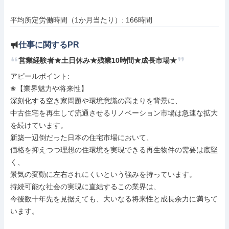
平均所定労働時間（1か月当たり）: 166時間
仕事に関するPR
営業経験者★土日休み★残業10時間★成長市場★
アピールポイント: 

✬【業界魅力や将来性】

深刻化する空き家問題や環境意識の高まりを背景に、

中古住宅を再生して流通させるリノベーション市場は急速な拡大
を続けています。

新築一辺倒だった日本の住宅市場において、

価格を抑えつつ理想の住環境を実現できる再生物件の需要は底堅
く、

景気の変動に左右されにくいという強みを持っています。

持続可能な社会の実現に直結するこの業界は、

今後数十年先を見据えても、大いなる将来性と成長余力に満ちて
います。
