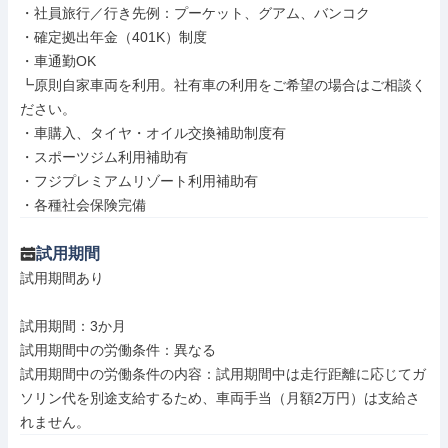
・社員旅行／行き先例：プーケット、グアム、バンコク

・確定拠出年金（401K）制度

・車通勤OK

┗原則自家車両を利用。社有車の利用をご希望の場合はご相談く
ださい。

・車購入、タイヤ・オイル交換補助制度有

・スポーツジム利用補助有

・フジプレミアムリゾート利用補助有

・各種社会保険完備
試用期間
試用期間あり

試用期間：3か月

試用期間中の労働条件：異なる

試用期間中の労働条件の内容：試用期間中は走行距離に応じてガ
ソリン代を別途支給するため、車両手当（月額2万円）は支給さ
れません。