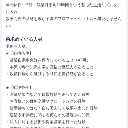
年間休日115日・残業月平均10時間という整った生活リズムを手
に入れ、

数千万円の商材を動かす真のプロフェッショナルへ進化しません
か。
求めている人材
求める人材: 

✬【必須条件】

・普通自動車免許を保有していること（AT可）

・本気で専門知識を学ぶ覚悟と継続力があること

・数値目標から逃げずやり切る責任感があること

✬【歓迎条件】

・営業や販売などで目標数値を追ってきた経験

・お客様との価格交渉やクロージングの経験

・指示待ちではなく自ら工夫して成果を出した経験

・建築や不動産に関する何らかの基礎的な知識

・法人に対する折衝や提案営業を行った経験
