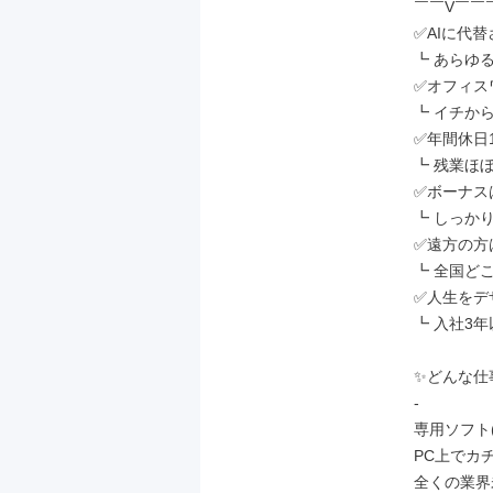
￣￣V￣￣
✅AIに代
┗ あらゆ
✅オフィス
┗ イチか
✅年間休日1
┗ 残業ほ
✅ボーナスは
┗ しっか
✅遠方の方
┗ 全国ど
✅人生をデ
┗ 入社3年
✨どんな仕
-

専用ソフト(
PC上でカ
全くの業界