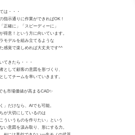
ては・・・

の指示通りに作業ができればOK！

「正確に」「スピーディーに」

が得意！という方に向いています。

ラモデルを組み立てるような

た感覚で楽しめれば大丈夫です^^

付いてきたら・・・

者として顧客の意図を形づくり、

としてチームを率いていきます。

でも市場価値が高まるCAD✨

く」だけなら、AIでも可能。

ちが大切にしているのは

こういうものを作りたい」という

ない意図を汲み取り、形にする力。

、AIには真似できない一生モノの武器。
