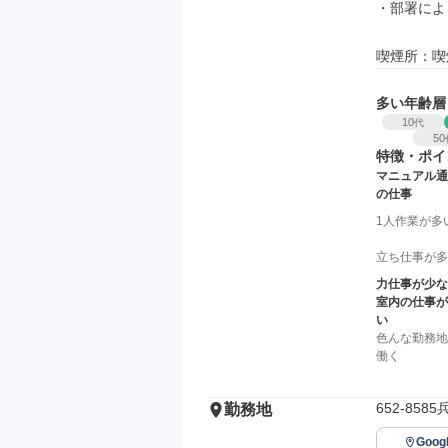
・部署によ
喫煙所：喫
多い年齢層
10
代
50
特徴・ポイ
マニュアル通
の仕事
1人作業が多
立ち仕事が多
力仕事が少な
室内の仕事が
い
色んな勤務地
働く
652-85
勤務地
Goo