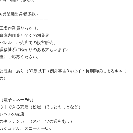
も異業種出身者多数⭐

￣￣￣￣￣￣￣￣￣￣￣￣

工場作業員だったり、

倉庫内作業と全くの別業界。

パレル、小売店での接客販売、

護福祉系にゆかりのある方もいます♪

軽にご応募ください。

と理由：あり（30歳以下（例外事由3号のイ：長期勤続によるキャリ
め））
電子マネーEdy）

ウトできる売店（松屋・ほっともっとなど）

レベルの売店

のキッチンカー（スイーツの週もあり）

カジュアル、スニーカーOK
