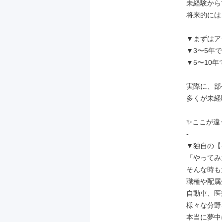
未経験から
将来的には
▼まずはア
▼3〜5年
▼5〜10
実際に、部
多くが未経
✨ここが違
-

▼独自の【
「やってみ
そんな時も
職種や配属
自動車、医
様々な分野
本当に夢中