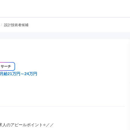
/
設計技術者候補
リサーチ
月給21万円～24万円
求人のアピールポイント⭐／／
