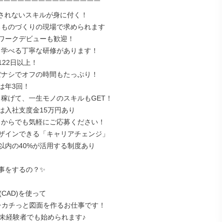
￣￣￣￣￣￣￣￣￣￣￣￣￣￣￣

替されないスキルが身に付く！

るものづくりの現場で求められます

ワークデビューも歓迎！

ら学べる丁寧な研修があります！

22日以上！

ぼナシでオフの時間もたっぷり！

年3回！

り稼げて、一生モノのスキルもGET！

は入社支度金15万円あり

こからでも気軽にご応募ください！

ザインできる「キャリアチェンジ」

以内の40%が活用する制度あり

事をするの？✨

CAD)を使って

チカチっと図面を作るお仕事です！

未経験者でも始められます♪
