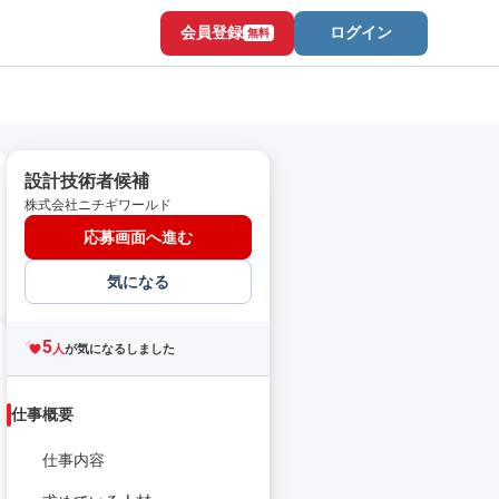
会員登録
ログイン
無料
設計技術者候補
株式会社ニチギワールド
応募画面へ進む
気になる
5
人
が気になるしました
仕事概要
仕事内容