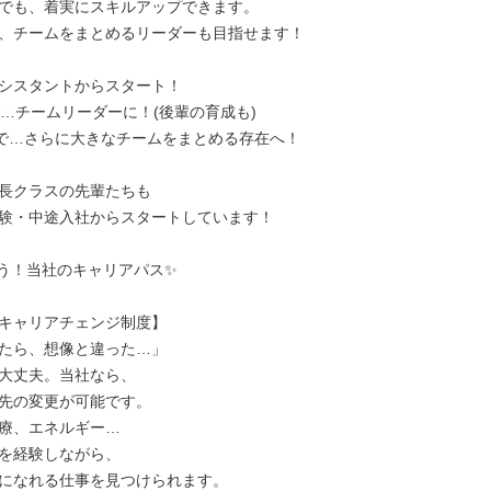
でも、着実にスキルアップできます。

、チームをまとめるリーダーも目指せます！

シスタントからスタート！

で…チームリーダーに！(後輩の育成も)

年で…さらに大きなチームをまとめる存在へ！

長クラスの先輩たちも

験・中途入社からスタートしています！

う！当社のキャリアパス✨

キャリアチェンジ制度】

たら、想像と違った…」

大丈夫。当社なら、

先の変更が可能です。

療、エネルギー…

を経験しながら、

になれる仕事を見つけられます。