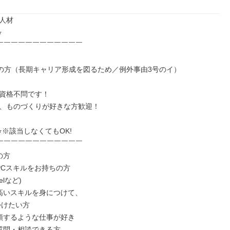
人材



￣￣￣￣￣￣￣￣￣￣￣￣

下の方（長期キャリア形成を図るため／例外事由3号のイ）

資格不問です！

、ものづくりが好きな方歓迎！

※該当しなくてもOK!

￣￣￣￣￣￣￣￣￣￣￣￣

方

PCスキルをお持ちの方

高いスキルを身につけて、

頭するような仕事が好き

質問・相談できる方
