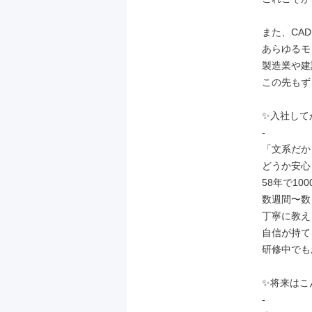
また、CA
あらゆるモ
製造業や建
この先もず
✨入社して
-

「文系だか
どうか安心
58年で1
数週間〜数
丁寧に教え
自信が持て
研修中でも
✨将来はこ
-
