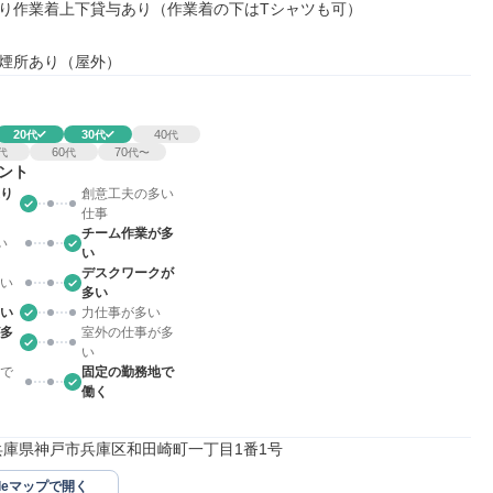
り作業着上下貸与あり（作業着の下はTシャツも可）

煙所あり（屋外）
20
30
40
代
代
代
60
70
代
代
代〜
ント
り
創意工夫の多い
仕事
チーム作業が多
い
い
デスクワークが
い
多い
い
力仕事が多い
多
室外の仕事が多
い
で
固定の勤務地で
働く
85兵庫県神戸市兵庫区和田崎町一丁目1番1号
gleマップで開く