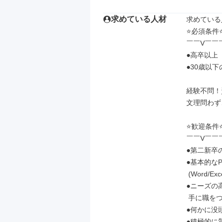
求めている人材
求めている
⭐必須条件⭐
￣￣V￣￣
●高卒以上

●30歳以
経験不問！
文理問わず
⭐歓迎条件⭐
￣￣V￣￣
●第二新卒の
●基本的な
 (Word/Excelなど)

●ニーズの
 手に職をつけたい方

●何かに没
●積極的に