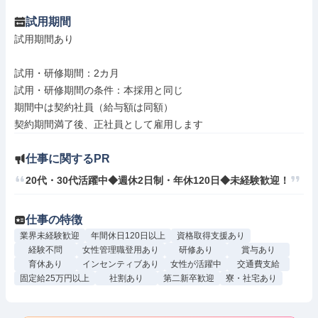
試用期間
試用期間あり

試用・研修期間：2カ月

試用・研修期間の条件：本採用と同じ

期間中は契約社員（給与額は同額）

仕事に関するPR
20代・30代活躍中◆週休2日制・年休120日◆未経験歓迎！
仕事の特徴
業界未経験歓迎
年間休日120日以上
資格取得支援あり
経験不問
女性管理職登用あり
研修あり
賞与あり
育休あり
インセンティブあり
女性が活躍中
交通費支給
固定給25万円以上
社割あり
第二新卒歓迎
寮・社宅あり