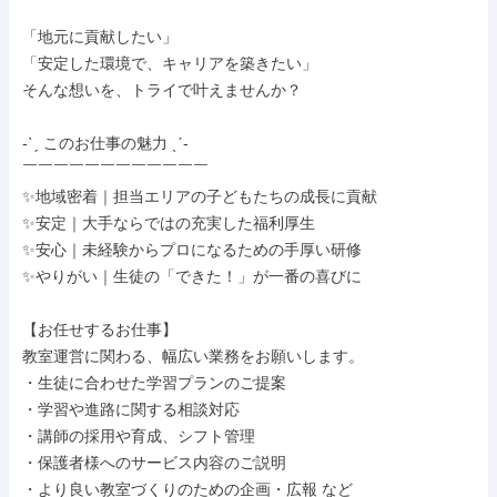
「地元に貢献したい」

「安定した環境で、キャリアを築きたい」

そんな想いを、トライで叶えませんか？

-ˋˏ このお仕事の魅力 ˎˊ-

￣￣￣￣￣￣￣￣￣￣￣￣

✨地域密着｜担当エリアの子どもたちの成長に貢献

✨安定｜大手ならではの充実した福利厚生

✨安心｜未経験からプロになるための手厚い研修

✨やりがい｜生徒の「できた！」が一番の喜びに

【お任せするお仕事】

教室運営に関わる、幅広い業務をお願いします。

・生徒に合わせた学習プランのご提案

・学習や進路に関する相談対応

・講師の採用や育成、シフト管理

・保護者様へのサービス内容のご説明

・より良い教室づくりのための企画・広報 など
