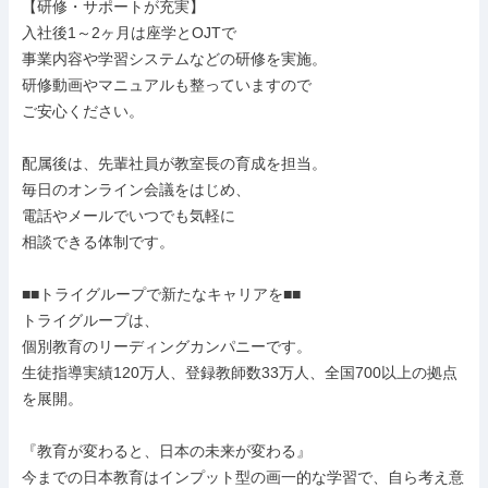
【研修・サポートが充実】

入社後1～2ヶ月は座学とOJTで

事業内容や学習システムなどの研修を実施。

研修動画やマニュアルも整っていますので

ご安心ください。

配属後は、先輩社員が教室長の育成を担当。

毎日のオンライン会議をはじめ、

電話やメールでいつでも気軽に

相談できる体制です。

■■トライグループで新たなキャリアを■■

トライグループは、

個別教育のリーディングカンパニーです。

生徒指導実績120万人、登録教師数33万人、全国700以上の拠点
を展開。

『教育が変わると、日本の未来が変わる』

今までの日本教育はインプット型の画一的な学習で、自ら考え意