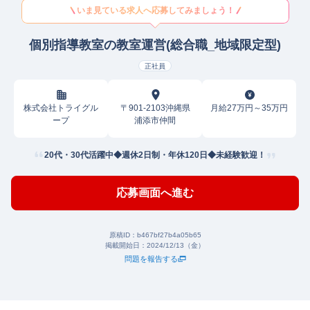
いま見ている求人へ応募してみましょう！
個別指導教室の教室運営(総合職_地域限定型)
正社員
株式会社トライグル
〒901-2103沖縄県
月給27万円～35万円
ープ
浦添市仲間
20代・30代活躍中◆週休2日制・年休120日◆未経験歓迎！
応募画面へ進む
原稿ID：
b467bf27b4a05b65
掲載開始日：
2024/12/13（金）
問題を報告する