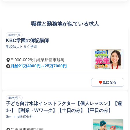
職種と勤務地が似ている求人
契約社員
KBC学園の簿記講師
学校法人ＫＢＣ学園
〒900-0029沖縄県那覇市旭町
月給21万4000円～25万7000円
気になる
業務委託
子ども向け水泳インストラクター【個人レッスン】【週
1~】【副業・Wワーク】【土日のみ】【平日のみ】
Swimmy株式会社
沖縄県那覇市牧志