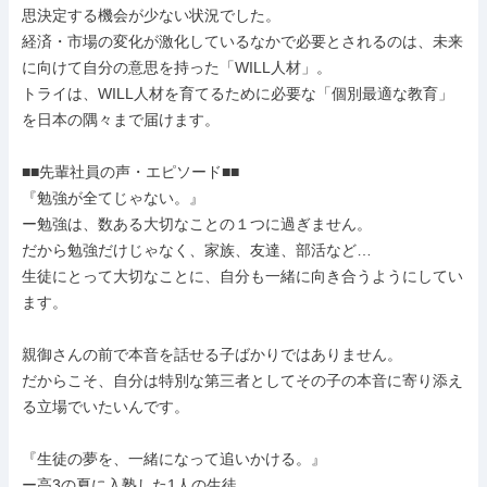
思決定する機会が少ない状況でした。

経済・市場の変化が激化しているなかで必要とされるのは、未来
に向けて自分の意思を持った「WILL人材」。

トライは、WILL人材を育てるために必要な「個別最適な教育」
を日本の隅々まで届けます。

■■先輩社員の声・エピソード■■

『勉強が全てじゃない。』

ー勉強は、数ある大切なことの１つに過ぎません。

だから勉強だけじゃなく、家族、友達、部活など…

生徒にとって大切なことに、自分も一緒に向き合うようにしてい
ます。

親御さんの前で本音を話せる子ばかりではありません。

だからこそ、自分は特別な第三者としてその子の本音に寄り添え
る立場でいたいんです。

『生徒の夢を、一緒になって追いかける。』

ー高3の夏に入塾した1人の生徒。
