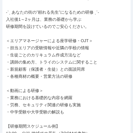
-ˋˏ あなたの街の”頼れる先生”になるための研修 ˎˊ-

入社後1～2ヶ月は、業務の基礎から学ぶ

研修期間を設けているのでご安心ください。

＜エリアマネージャーによる座学研修・OJT＞

・担当エリアの受験情報や近隣の学校の情報

・生徒ごとのカリキュラム作成方法など

・講師の集め方、トライのシステムに関すること

・新規顧客（保護者・生徒）との面談同席

・各種商材の概要・営業方法の研修

＜動画による研修＞

・業務における基礎的な内容を網羅

・労務、セキュリティ関連の研修も実施

・中学受験や大学受験の解説も

【研修期間スケジュール例】
