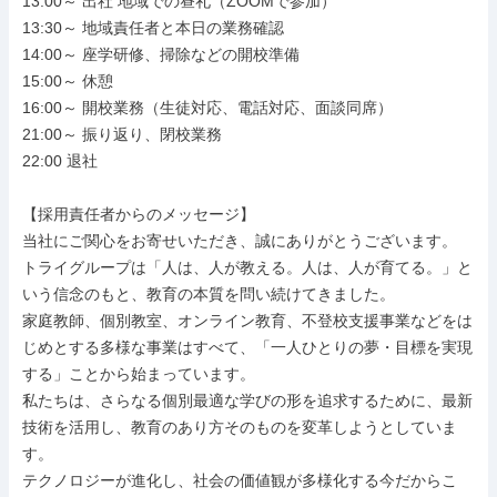
13:00～ 出社 地域での昼礼（ZOOMで参加）

13:30～ 地域責任者と本日の業務確認

14:00～ 座学研修、掃除などの開校準備

15:00～ 休憩

16:00～ 開校業務（生徒対応、電話対応、面談同席）

21:00～ 振り返り、閉校業務

22:00 退社

【採用責任者からのメッセージ】

当社にご関心をお寄せいただき、誠にありがとうございます。

トライグループは「人は、人が教える。人は、人が育てる。」と
いう信念のもと、教育の本質を問い続けてきました。

家庭教師、個別教室、オンライン教育、不登校支援事業などをは
じめとする多様な事業はすべて、「一人ひとりの夢・目標を実現
する」ことから始まっています。

私たちは、さらなる個別最適な学びの形を追求するために、最新
技術を活用し、教育のあり方そのものを変革しようとしていま
す。

テクノロジーが進化し、社会の価値観が多様化する今だからこ