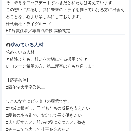
そ、教育をアップデートすべきだと私たちは考えています。

この想いに共感し、共に未来のトライを創っていける方に出会え
ることを、心より楽しみにしております。

株式会社トライグループ

HR総責任者／専務取締役 高橋義定
求めている人材
求めている人材

▼経験よりも、想いを大切にする採用です▼

U・Iターン希望の方、第二新卒の方も歓迎します！

【応募条件】

□四年制大学卒業以上

＼こんな方にピッタリの環境です／

□地域に根ざし、子どもたちの成長を支えたい

□愛着のある街で、安定して長く働きたい

□人と話すこと、誰かの役に立つことが好き

□チームで協力して仕事を進めたい
