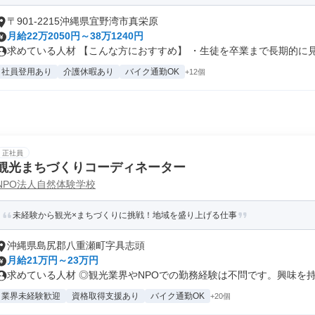
〒901-2215沖縄県宜野湾市真栄原
月給22万2050円～38万1240円
求めている人材 【こんな方におすすめ】 ・生徒を卒業まで長期的に見守
社員登用あり
介護休暇あり
バイク通勤OK
+12個
正社員
観光まちづくりコーディネーター
NPO法人自然体験学校
未経験から観光×まちづくりに挑戦！地域を盛り上げる仕事
沖縄県島尻郡八重瀬町字具志頭
月給21万円～23万円
求めている人材 ◎観光業界やNPOでの勤務経験は不問です。興味を持た
業界未経験歓迎
資格取得支援あり
バイク通勤OK
+20個