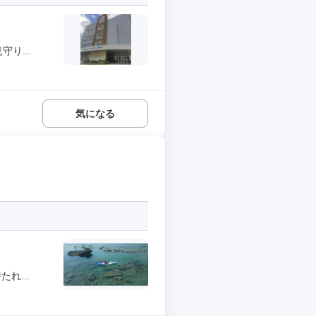
り...
気になる
れ...