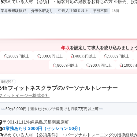
求めている人材 【必須】 ・顧客対応の経験をお持ちの方 ※販売、接客、
業界未経験歓迎
介護休暇あり
中途入社50％以上
学歴不問
+18個
年収
を設定して求人を絞り込みましょ
200万円以上
300万円以上
400万円以上
500万円以上
800万円以上
900万円以上
1000
業務委託
24hフィットネスクラブのパーソナルトレーナー
フィットイージー株式会社
50分3,000円｜週末だけのプチ稼働でも月収7万円以上可
〒901-1111沖縄県島尻郡南風原町
1業務あたり 3000円（セッション 50分）
求めている人材 【必須条件】 ・パーソナルトレーニングの指導経験が .