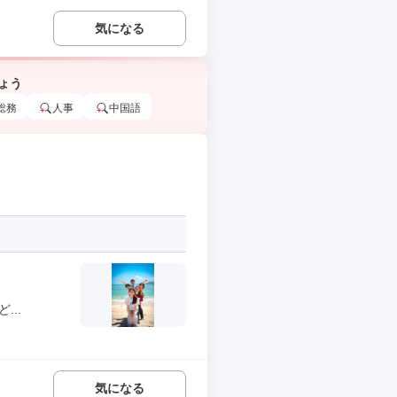
気になる
ょう
総務
人事
中国語
..
気になる