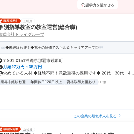
語学力を活かせる
正社員
個別指導教室の教室運営(総合職)
株式会社トライグループ
◆未経験歓迎！◆充実の研修でスキル＆キャリアアップ◎
〒901-0151沖縄県那覇市鏡原町
月給27万円～35万円
求めている人材 ◆経験不問！意欲重視の採用です◆ 20代・30代・4...
業界未経験歓迎
年間休日120日以上
資格取得支援あり
+12個
この企業の類似求人を見る
正社員