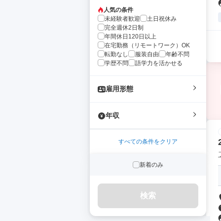
人気の条件
未経験者歓迎
土日祝休み
完全週休2日制
年間休日120日以上
在宅勤務（リモートワーク）OK
転勤なし
服装自由
年齢不問
学歴不問
語学力を活かせる
雇用形態
年収
すべての条件をクリア
新着のみ
検索