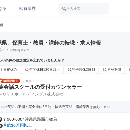
なる
閲覧履歴
求人検索
師
縄県、保育士・教員・講師の転職・求人情報
件
1
〜
100
件目を表示中
わり条件の追加設定を忘れていませんか？
土日祝休み
年間休日120日以上
完全週休2日制
学歴不問
正社員
英会話スクールの受付カウンセラー
ＮＯＶＡホールディングス株式会社
⭐英語力不問！完全週休2日制｜待遇充実◎｜講師業務は無し！⭐
〒900-0004沖縄県那覇市銘苅
月給30万円以上