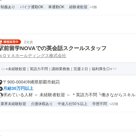
制服あり
バイク通勤OK
車通勤OK
経験者歓迎
+3個
正社員
駅前留学NOVAでの英会話スクールスタッフ
ＮＯＶＡホールディングス株式会社
⭐未経験歓迎｜英語力不問｜講師業務無｜完週２日｜福利厚生◎⭐
〒900-0004沖縄県那覇市銘苅
月給30万円以上
求めている人材 ～ 未経験者歓迎 ～ ＊英語力不問 └働きながらスキル..
業界未経験歓迎
介護休暇あり
中途入社50％以上
学歴不問
+22個