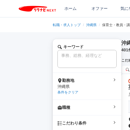
ホーム
オファー
気に
転職・求人トップ
/
沖縄県
/
保育士・教員・講
沖
キーワード
401
こだ
勤務地
沖縄県
条件をクリア
職種
こだわり条件