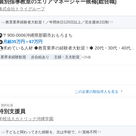
個別指導教室のエリアマネージャー候補(総合職)
株式会社トライグループ
教育業界経験者大歓迎！／年間休日120日以上／完全週休2日制
〒900-0006沖縄県那覇市おもろまち
月給35万円～67万円
求めている人材 ◆教育業界の経験者大歓迎！◆ 20代・30代・40代...
業界未経験歓迎
歩合給あり
主婦・主夫歓迎
+25個
この企業の類似求人を見る
契約社員
特別支援員
学校法人カトリック沖縄学園
子どもと関わってきた経験を、次は学校で。/✅資格不問