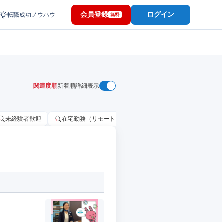
会員登録
ログイン
転職成功ノウハウ
無料
関連度順
新着順
詳細表示
未経験者歓迎
在宅勤務（リモートワーク）OK
家賃補助・住宅手当