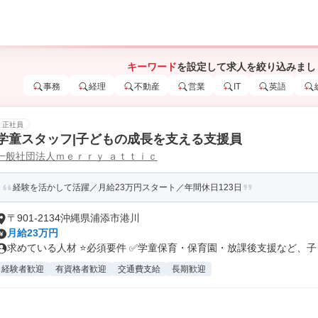
キーワード
を設定して求人を絞り込みまし
事務
経理
不動産
営業
IT
英語
正社員
学童スタッフ|子どもの成長を支える支援員
一般社団法人ｍｅｒｒｙ ａｔｔｉｃ
経験を活かして活躍／月給23万円スタート／年間休日123日
〒901-2134沖縄県浦添市港川
月給23万円
求めている人材 ⭐️必須要件 ✅学童保育・保育園・放課後支援など、子ど.
経験者歓迎
有資格者歓迎
交通費支給
長期歓迎