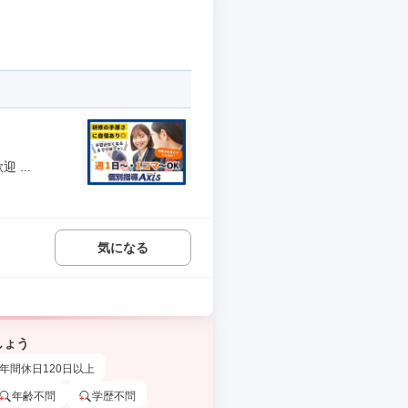
...
気になる
しょう
年間休日120日以上
年齢不問
学歴不問