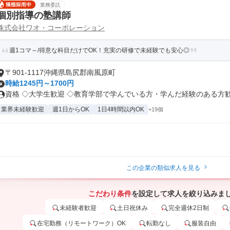
業務委託
個別指導の塾講師
株式会社ワオ・コーポレーション
週1コマ～/得意な科目だけでOK！充実の研修で未経験でも安心◎
〒901-1117沖縄県島尻郡南風原町
時給1245円～1700円
資格 ◇大学生歓迎 ◇教育学部で学んでいる方・学んだ経験のある方歓迎 
業界未経験歓迎
週1日からOK
1日4時間以内OK
+19個
この企業の類似求人を見る
こだわり条件
を設定して求人を絞り込みま
未経験者歓迎
土日祝休み
完全週休2日制
在宅勤務（リモートワーク）OK
転勤なし
服装自由