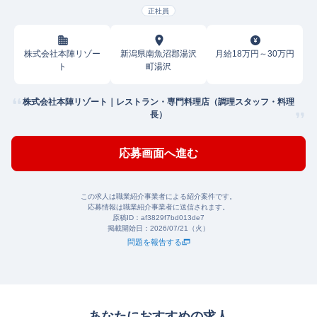
正社員
株式会社本陣リゾー
新潟県南魚沼郡湯沢
月給18万円～30万円
ト
町湯沢
株式会社本陣リゾート｜レストラン・専門料理店（調理スタッフ・料理
長）
応募画面へ進む
この求人は職業紹介事業者による紹介案件です。
応募情報は職業紹介事業者に送信されます。
原稿ID：
af3829f7bd013de7
掲載開始日：
2026/07/21（火）
問題を報告する
あなたにおすすめの求人