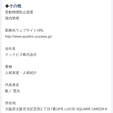
その他
受動喫煙防止措置

屋内禁煙

勤務先ウェブサイトURL

http://www.quattro-yuzawa.jp/

会社名

クックビズ株式会社

業種

人材派遣・人材紹介

代表者名

藪ノ 賢次

所在地

大阪府大阪市北区芝田2 丁目7番18号 LUCID SQUARE UMEDA 8 