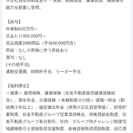
※正社員登用制度あり ・実績、勤務態度、健康状態、職務適性
能力を勘案し登用。

【給与】

年俸制420万円～

月あたり350,000円～

見込残業20時間込（手当48,000円含）

昇給：なし※昇格に伴う昇給あり

賞与：なし

(その他手当)

通勤交通費、時間外手当、リーダー手当

【福利厚生】

＜健康＞ 雇用保険、健康保険（住友不動産販売健康保険組
合）、厚生年金、介護保険 ＜各種制度その他＞ 退職一時金（勤
続満３年以上）、確定拠出年金（併用※正社員登用後）、財形貯
蓄制度、住友不動産グループ従業員持株会、持株奨励金制度、住
友不動産グループ各社割引、社内・グループ内チャレンジ制度宅
地建物取引士資格取得支援制度、各種資格取得奨励制度、自己啓