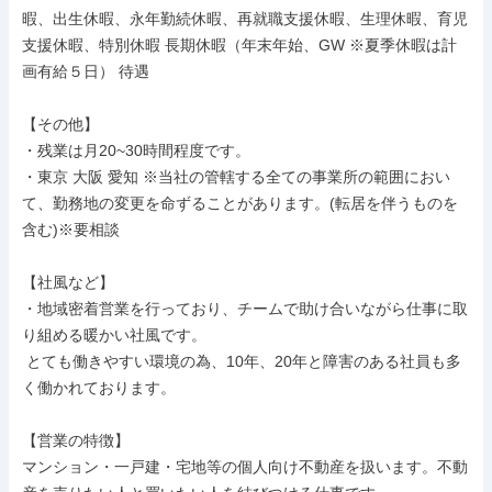
暇、出生休暇、永年勤続休暇、再就職支援休暇、生理休暇、育児
支援休暇、特別休暇 長期休暇（年末年始、GW ※夏季休暇は計
画有給５日） 待遇

【その他】

・残業は月20~30時間程度です。

・東京 大阪 愛知 ※当社の管轄する全ての事業所の範囲におい
て、勤務地の変更を命ずることがあります。(転居を伴うものを
含む)※要相談

【社風など】

・地域密着営業を行っており、チームで助け合いながら仕事に取
り組める暖かい社風です。

 とても働きやすい環境の為、10年、20年と障害のある社員も多
く働かれております。

【営業の特徴】

マンション・一戸建・宅地等の個人向け不動産を扱います。不動