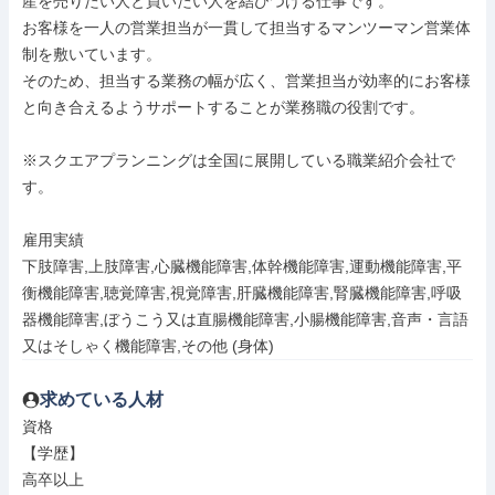
産を売りたい人と買いたい人を結びつける仕事です。

お客様を一人の営業担当が一貫して担当するマンツーマン営業体
制を敷いています。

そのため、担当する業務の幅が広く、営業担当が効率的にお客様
と向き合えるようサポートすることが業務職の役割です。

※スクエアプランニングは全国に展開している職業紹介会社で
す。

雇用実績

下肢障害,上肢障害,心臓機能障害,体幹機能障害,運動機能障害,平
衡機能障害,聴覚障害,視覚障害,肝臓機能障害,腎臓機能障害,呼吸
器機能障害,ぼうこう又は直腸機能障害,小腸機能障害,音声・言語
又はそしゃく機能障害,その他 (身体)
求めている人材
資格

【学歴】

高卒以上
