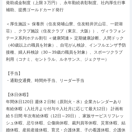
発助成金制度（上限３万円）、永年勤続表彰制度、社内厚生行事
補助、提携ゴールドカード発行

＜厚生施設＞ 保養所（住友発哺山寮、住友軽井沢山荘、一碧湖
荘）、クラブ施設（住友クラブ（東京、大阪））、ヴィラフォン
テーヌ系列ホテル割引 ＜健康関連＞ 定期健康診断、人間ドック
（40歳以上の職員を対象）、自宅がん検診、インフルエンザ予防
接種、婦人科検診（30～39歳の職員を対象）、スポーツクラブ
利用（コナミ、セントラル、ルネサンス、ジェクサー）

【手当】

・通勤交通費、時間外手当、リーダー手当

【休日休暇】

年間休日120日 週休２日制（原則火・水）企業カレンダーあり 
有給休暇（入社月より付与※入社月に応じて最大12日） 計画有
給５日間 年次有給休暇（12日～20日）、家族サービスリフレッ
シュ休暇、忌引休暇、公傷病休暇、裁判員等休暇、災害休暇、結
婚休暇、産前産後休暇、育児・介護休業、子の看護休暇、介護休