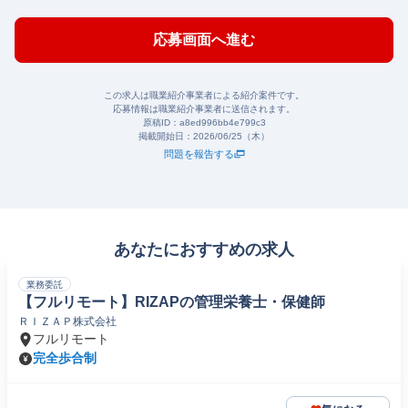
応募画面へ進む
この求人は職業紹介事業者による紹介案件です。
応募情報は職業紹介事業者に送信されます。
原稿ID：
a8ed996bb4e799c3
掲載開始日：
2026/06/25（木）
問題を報告する
あなたにおすすめの求人
業務委託
【フルリモート】RIZAPの管理栄養士・保健師
ＲＩＺＡＰ株式会社
フルリモート
完全歩合制