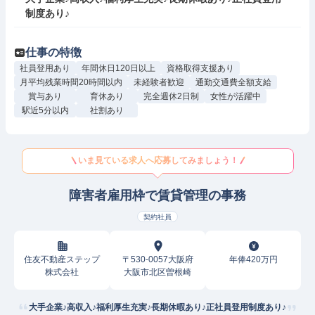
制度あり♪
仕事の特徴
社員登用あり
年間休日120日以上
資格取得支援あり
月平均残業時間20時間以内
未経験者歓迎
通勤交通費全額支給
賞与あり
育休あり
完全週休2日制
女性が活躍中
駅近5分以内
社割あり
いま見ている求人へ応募してみましょう！
障害者雇用枠で賃貸管理の事務
契約社員
住友不動産ステップ
〒530-0057大阪府
年俸420万円
株式会社
大阪市北区曽根崎
大手企業♪高収入♪福利厚生充実♪長期休暇あり♪正社員登用制度あり♪