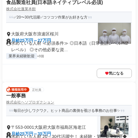
食品製造社員(日本語ネイティブレベル必須)
株式会社蓬莱本館
✅20〜30代活躍✅コツコツ作業がお好きな方
大阪府大阪市浪速区桜川
月給25万円～27万円
求めている人材 ≪必須条件≫ ◎日本語（日常会話レベル/N2
レベル） ◎その他必要な資...
業界未経験歓迎
+8個
気になる
正社員
一般事務
株式会社ヘソプロダクション
毎日が少しワクワク。ヒット商品の裏側を覗ける事務のお仕事✨
〒553-0001大阪府大阪市福島区海老江
月給25万円～35万円
求めている人材 20～30代活躍中！ 未経験・第二新卒歓迎◆