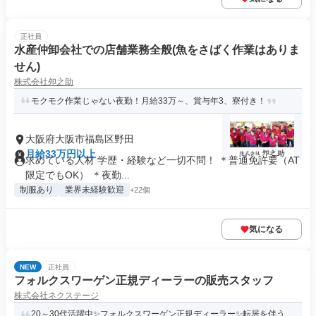
正社員
水産仲卸会社での店舗業務全般(魚をさばく作業はありま
せん)
株式会社夘之助
モクモク作業じゃない夜勤！月給33万～、賞与年3、寮付き！
大阪府大阪市福島区野田
月給33万円以上
求めている人材 学歴・経験など一切不問！ ＊普通免許要（AT
限定でもOK） ＊夜勤...
制服あり
業界未経験歓迎
+22個
気になる
NEW
正社員
フォルクスワーゲン正規ディーラーの販売スタッフ
株式会社ネクステージ
20～30代活躍中✨フォルクスワーゲン正規ディーラー✨転居を伴う