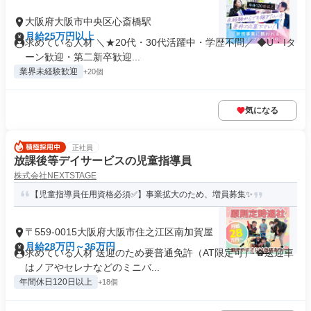
大阪府大阪市中央区心斎橋駅
月給25万円以上
求めている人材 ＼★20代・30代活躍中・学歴不問／ ◆U・Iタ
ーン歓迎・第二新卒歓迎...
業界未経験歓迎
+20個
気になる
正社員
放課後等デイサービスの児童指導員
株式会社NEXTSTAGE
【児童指導員任用資格必須✅】事業拡大のため、増員募集✨
〒559-0015大阪府大阪市住之江区南加賀屋
月給28万円～36万円
求めている人材 送迎のため要普通免許（AT限定可） ✿送迎車
はノアやセレナなどのミニバ...
年間休日120日以上
+18個