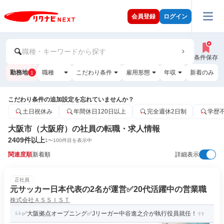
会員登録
ログイン
職種・キーワードから探す
条件保存
勤務地
職種
こだわり条件
雇用形態
年収
新着のみ
1
こだわり条件の追加設定を忘れていませんか？
土日祝休み
年間休日120日以上
完全週休2日制
学歴
大阪市（大阪府）の社員の転職・求人情報
2409
件以上
1
〜
100
件目を表示中
関連度順
新着順
詳細表示
正社員
元サッカー日本代表の2名が運営✅️20代活躍中の営業職
株式会社ＡＳＳＩＳＴ
✅大阪拠点オープニング✅Jリーガー中谷進之介が執行役員就任！