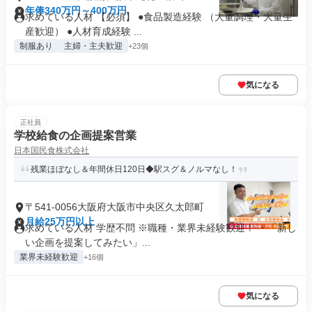
年俸340万円～400万円
求めている人材 【必須】 ●食品製造経験 （大量調理・大量生
産歓迎） ●人材育成経験 ...
制服あり
主婦・主夫歓迎
+23個
気になる
正社員
学校給食の企画提案営業
日本国民食株式会社
残業ほぼなし＆年間休日120日◆駅スグ＆ノルマなし！
〒541-0056大阪府大阪市中央区久太郎町
月給25万円以上
求めている人材 学歴不問 ※職種・業界未経験歓迎！ ・「新し
い企画を提案してみたい」...
業界未経験歓迎
+16個
気になる