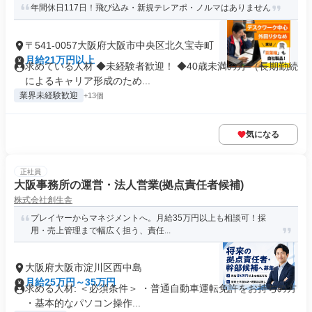
年間休日117日！飛び込み・新規テレアポ・ノルマはありません
〒541-0057大阪府大阪市中央区北久宝寺町
月給21万円以上
求めている人材 ◆未経験者歓迎！ ◆40歳未満の方 （長期勤続
によるキャリア形成のため...
業界未経験歓迎
+13個
気になる
正社員
大阪事務所の運営・法人営業(拠点責任者候補)
株式会社創生舎
プレイヤーからマネジメントへ。月給35万円以上も相談可！採
用・売上管理まで幅広く担う、責任...
大阪府大阪市淀川区西中島
月給25万円～35万円
求める人材: ＜必須条件＞ ・普通自動車運転免許をお持ちの方
・基本的なパソコン操作...