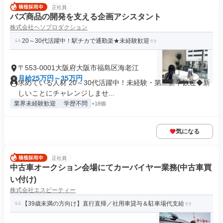
正社員
バズ商品の開発を支える企画アシスタント
株式会社ヘソプロダクション
20～30代活躍中！駅チカで通勤楽★未経験歓迎
〒553-0001大阪府大阪市福島区海老江
月給25万円～35万円
求めている人材 20～30代活躍中！未経験・第二新卒歓迎◆新
しいことにチャレンジしませ...
業界未経験歓迎
学歴不問
+18個
気になる
正社員
中古車オークション会場にてカーバイヤー業務(中古車買
い付け)
株式会社エスビーティー
【39歳未満の方向け】直行直帰／社用車貸与＆駐車場代支給