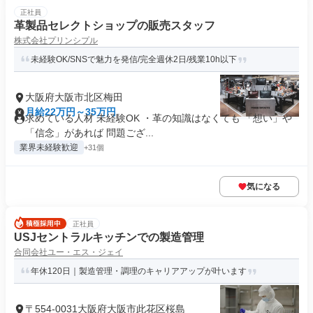
正社員
革製品セレクトショップの販売スタッフ
株式会社プリンシプル
未経験OK/SNSで魅力を発信/完全週休2日/残業10h以下
大阪府大阪市北区梅田
月給22万円～35万円
求めている人材 未経験OK ・革の知識はなくても 「想い」や
「信念」があれば 問題ござ...
業界未経験歓迎
+31個
気になる
正社員
USJセントラルキッチンでの製造管理
合同会社ユー・エス・ジェイ
年休120日｜製造管理・調理のキャリアアップが叶います
〒554-0031大阪府大阪市此花区桜島