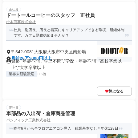
正社員
ドートールコーヒーのスタッフ 正社員
松本商事株式会社
社員、副店長、店長と着実にキャリアアップできる環境、組織体制
です。カフェ勤務始めませんか？
〒542-0081大阪府大阪市中央区南船場
月給26万5000円以上
資格 "年齢不問","学歴不問","学歴・年齢不問","高校卒業以
上","大学卒業以上...
業界未経験歓迎
+16個
気になる
正社員
車部品の入出荷・倉庫商品管理
パシフィック工業株式会社
昨年6月から全フロアエアコン導入！残業基本なし＊年休128日