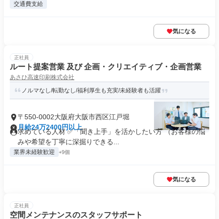
交通費支給
気になる
正社員
ルート提案営業 及び 企画・クリエイティブ・企画営業
あさひ高速印刷株式会社
ノルマなし/転勤なし/福利厚生も充実/未経験者も活躍
〒550-0002大阪府大阪市西区江戸堀
月給24万2400円以上
求めている人材 ✅「聞き上手」を活かしたい方 （お客様の悩
みや希望を丁寧に深掘りできる...
業界未経験歓迎
+9個
気になる
正社員
空間メンテナンスのスタッフサポート