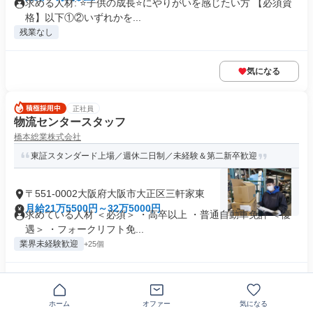
求める人材: ⭐子供の成長⭐にやりがいを感じたい方 【必須資
格】以下①②いずれかを...
残業なし
気になる
正社員
物流センタースタッフ
橋本総業株式会社
東証スタンダード上場／週休二日制／未経験＆第二新卒歓迎
〒551-0002大阪府大阪市大正区三軒家東
月給21万5500円～32万5000円
求めている人材 ＜必須＞ ・高卒以上 ・普通自動車免許 ＜優
遇＞ ・フォークリフト免...
業界未経験歓迎
+25個
気になる
ホーム
オファー
気になる