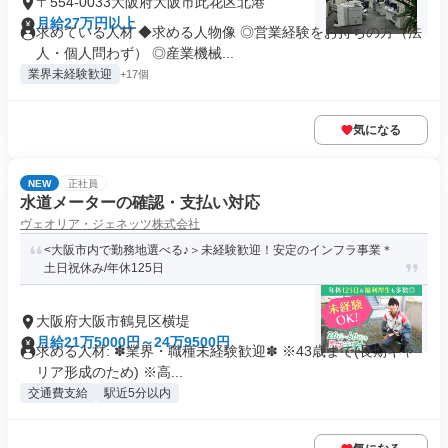
〒554-0033大阪府大阪市此花区北港
月給27万円以上
求めている人材 ◆求める人物像 ◎営業経験をお持ちの方（法
人・個人問わず） ◎産業機械...
業界未経験歓迎
+17個
気になる
NEW
正社員
水道メーターの確認・支払い対応
ヴェオリア・ジェネッツ株式会社
<大阪市内で勤務地選べる♪＞未経験歓迎！安定のインフラ事業＊
土日祝休み/年休125日
大阪府大阪市鶴見区横堤
月給21万5000円～24万9500円
求める人材: ✽業界・職種未経験歓迎✽ ※43歳まで(長期キャ
リア形成のため) ※高...
交通費支給
駅近5分以内