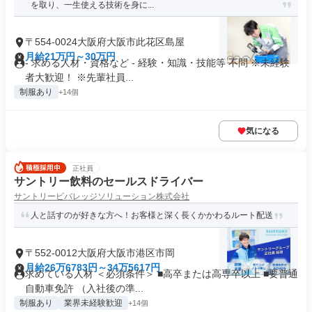
を取り、一生使える技術を身に...
〒554-0024大阪府大阪市此花区島屋
月給21万円～30万円
- 求める人材・資格など - 経験・知識・技能等 不問 ※未経験
者大歓迎！ ※先輩社員...
制服あり
+14個
気になる
正社員
サントリー飲料のセールスドライバー
サントリービバレッジソリューション株式会社
人と話すのが好きな方へ！お客様と深く長くかかわるルート配送
〒552-0012大阪府大阪市港区市岡
月給26万6783円～34万5617円
求めている人材 ＜必須条件＞ ■高卒または高専卒以上 ■要普通
自動車免許 （入社後の準...
制服あり
業界未経験歓迎
+14個