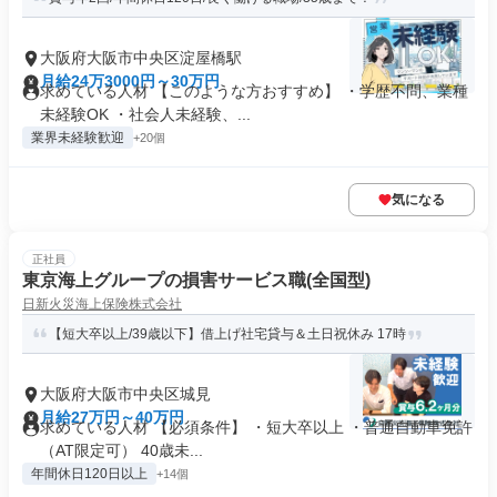
大阪府大阪市中央区淀屋橋駅
月給24万3000円～30万円
求めている人材 【このような方おすすめ】 ・学歴不問、業種
未経験OK ・社会人未経験、...
業界未経験歓迎
+20個
気になる
正社員
東京海上グループの損害サービス職(全国型)
日新火災海上保険株式会社
【短大卒以上/39歳以下】借上げ社宅貸与＆土日祝休み 17時
大阪府大阪市中央区城見
月給27万円～40万円
求めている人材 【必須条件】 ・短大卒以上 ・普通自動車免許
（AT限定可） 40歳未...
年間休日120日以上
+14個