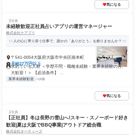
気になる
正社員
未経験歓迎正社員占いアプリの運営マネージャー
株式会社ケアプリ
人の心に寄り添う仕事で、誰かの「ありがとう」を創りませんか？
〒541-0054大阪府大阪市中央区南本町
月給27万円以上
求めている人材 ＜学歴不問・職種未経験・業界未経験の方、
大歓迎！＞ 【必須条件】 ...
業界未経験歓迎
+16個
気になる
正社員
【正社員】冬は長野の雪山へ!スキー・スノーボード好き
歓迎|夏は大阪でBBQ事業|アウトドア総合職
株式会社オーティーズ