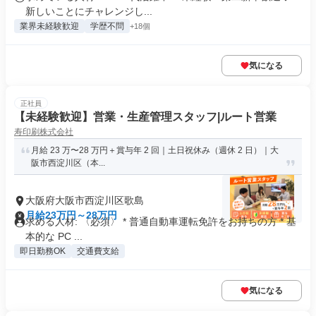
新しいことにチャレンジし...
業界未経験歓迎
学歴不問
+18個
気になる
正社員
【未経験歓迎】営業・生産管理スタッフ|ルート営業
寿印刷株式会社
月給 23 万〜28 万円＋賞与年 2 回｜土日祝休み（週休 2 日）｜大
阪市西淀川区（本...
大阪府大阪市西淀川区歌島
月給23万円～28万円
求める人材: 〈必須〉 * 普通自動車運転免許をお持ちの方 * 基
本的な PC ...
即日勤務OK
交通費支給
気になる