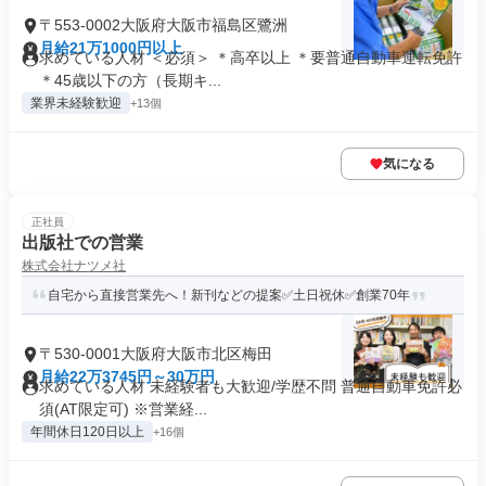
〒553-0002大阪府大阪市福島区鷺洲
月給21万1000円以上
求めている人材 ＜必須＞ ＊高卒以上 ＊要普通自動車運転免許
＊45歳以下の方（長期キ...
業界未経験歓迎
+13個
気になる
正社員
出版社での営業
株式会社ナツメ社
自宅から直接営業先へ！新刊などの提案✅土日祝休✅創業70年
〒530-0001大阪府大阪市北区梅田
月給22万3745円～30万円
求めている人材 未経験者も大歓迎/学歴不問 普通自動車免許必
須(AT限定可) ※営業経...
年間休日120日以上
+16個