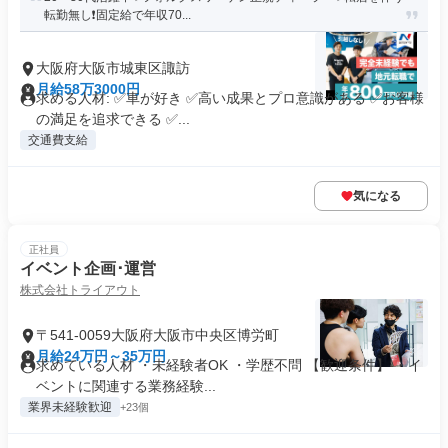
転勤無し❗固定給で年収70...
大阪府大阪市城東区諏訪
月給58万3000円
求める人材: ✅車が好き ✅高い成果とプロ意識がある ✅お客様
の満足を追求できる ✅...
交通費支給
気になる
正社員
イベント企画･運営
株式会社トライアウト
〒541-0059大阪府大阪市中央区博労町
月給24万円～35万円
求めている人材 ・未経験者OK ・学歴不問 【歓迎条件】 ・イ
ベントに関連する業務経験...
業界未経験歓迎
+23個