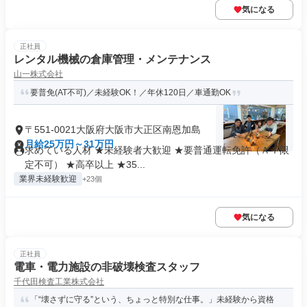
気になる
正社員
レンタル機械の倉庫管理・メンテナンス
山一株式会社
要普免(AT不可)／未経験OK！／年休120日／車通勤OK
〒551-0021大阪府大阪市大正区南恩加島
月給25万円～31万円
求めている人材 ★未経験者大歓迎 ★要普通運転免許（ＡＴ限
定不可） ★高卒以上 ★35...
業界未経験歓迎
+23個
気になる
正社員
電車・電力施設の非破壊検査スタッフ
千代田検査工業株式会社
「“壊さずに守る”という、ちょっと特別な仕事。」未経験から資格