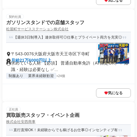
気になる
契約社員
ガソリンスタンドでの店舗スタッフ
松屋町サービスステーション株式会社
【週休3日制導入】連休取得可◎仕事とプライベート両方を充実◎
〒543-0076大阪府大阪市天王寺区下寺町
月給21万6000円以上
求めている人材 【必須】 普通自動車免許（AT限定OK） ✅知
識・経験は必要なし ✅...
制服あり
業界未経験歓迎
+24個
気になる
正社員
買取販売スタッフ・イベント企画
株式会社安西商事
直行直帰OK！未経験からでも稼げるお仕事◎インセンティブ有