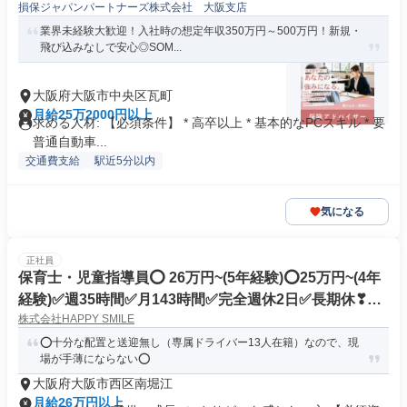
損保ジャパンパートナーズ株式会社 大阪支店
業界未経験大歓迎！入社時の想定年収350万円～500万円！新規・
飛び込みなしで安心◎SOM...
大阪府大阪市中央区瓦町
月給25万2000円以上
求める人材: 【必須条件】 * 高卒以上 * 基本的なPCスキル * 要
普通自動車...
交通費支給
駅近5分以内
気になる
正社員
保育士・児童指導員⭕ 26万円~(5年経験)⭕25万円~(4年
経験)✅週35時間✅月143時間✅完全週休2日✅長期休❣G
株式会社HAPPY SMILE
W7日❣夏8日❣冬9日✅児童発達支援・放課後等デイサー
ビス
⭕十分な配置と送迎無し（専属ドライバー13人在籍）なので、現
場が手薄にならない⭕
大阪府大阪市西区南堀江
月給26万円以上