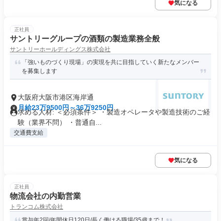
気になる
正社員
サントリーグループの酒類の製造業務全般
サントリーホールディングス株式会社
「強いものづくり現場」の実現を共に目指していく新たなメンバー
を募集します
大阪府大阪市港区海岸通
月給23万9500円～36万9250円
求める人材: ＜必須条件＞ ・製造オペレータや製造技術のご経
験（業界不問） ・普通自...
交通費支給
気になる
正社員
物流会社の内勤営業
トランコム株式会社
賞与年2回/年間休日120日/長く働ける職場/35歳まで！