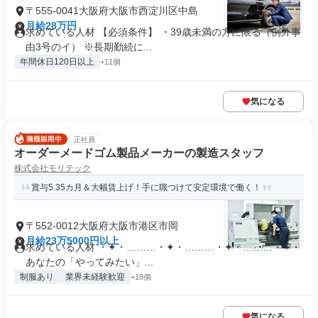
〒555-0041大阪府大阪市西淀川区中島
月給28万円
求めている人材 【必須条件】 ・39歳未満の方に限る（例外事
由3号のイ） ※長期勤続に...
年間休日120日以上
+11個
気になる
正社員
オーダーメードゴム製品メーカーの製造スタッフ
株式会社モリテック
賞与5.35カ月＆大幅賃上げ！手に職つけて安定環境で働く！
〒552-0012大阪府大阪市港区市岡
月給23万5000円以上
求めている人材 ・✦・………・✦・………・✦・………・✦・
あなたの「やってみたい」...
制服あり
業界未経験歓迎
+18個
気になる