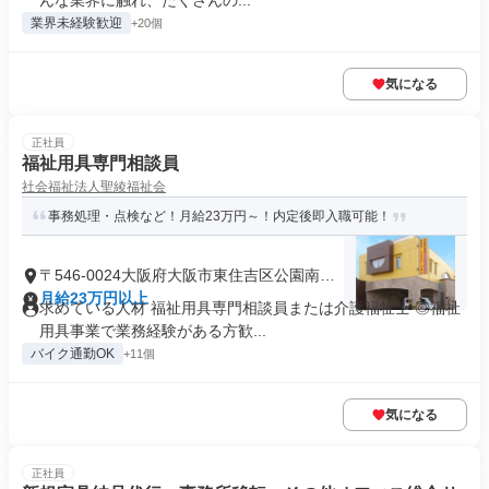
んな業界に触れ、たくさんの...
業界未経験歓迎
+20個
気になる
正社員
福祉用具専門相談員
社会福祉法人聖綾福祉会
事務処理・点検など！月給23万円～！内定後即入職可能！
〒546-0024大阪府大阪市東住吉区公園南矢
田
月給23万円以上
求めている人材 福祉用具専門相談員または介護福祉士 ◎福祉
用具事業で業務経験がある方歓...
バイク通勤OK
+11個
気になる
正社員