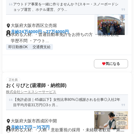
アウトドア事業を一緒に作りませんか？(スキー・スノーボードシ
ョップ運営 、ホテル運営、グラ...
大阪府大阪市西区立売堀
月給24万4000円～27万4000円
求める人材: ・普通自動車免許をお持ちの方 ・未経験歓迎 ・
学歴不問 ・アウト...
即日勤務OK
交通費支給
気になる
正社員
おくりびと(湯灌師・納棺師)
株式会社シーエスシーサービス
【免許必須｜45歳以下】女性比率80%◎感謝される仕事◎入社2年
目平均月収31万円◎3ヶ月...
大阪府大阪市西成区中開
月給21万円～35万円
求める人材: ・人柄・意欲重視の採用 ・未経験者歓迎 ・第二