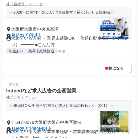
株式会社ラ・ユニーク
2028年に平均年収600万円を目指す／長く活かせる技術職
大阪府大阪市中央区高津
月給23万円以上
求めている人材 ・業界未経験OK ・普通自動車免許（AT限定
可） ━━━ ■こんな方...
制服あり
業界未経験歓迎
+18個
気になる
正社員
Indeedなど求人広告の企画営業
株式会社シグナル
未経験OK♪学歴不問/成果が収入に直結◎転勤ナシ【001】
〒542-0076大阪府大阪市中央区難波
月給25万1000円以上
求めている人材 ☆業界未経験・営業職未経験の方歓迎☆ いろ