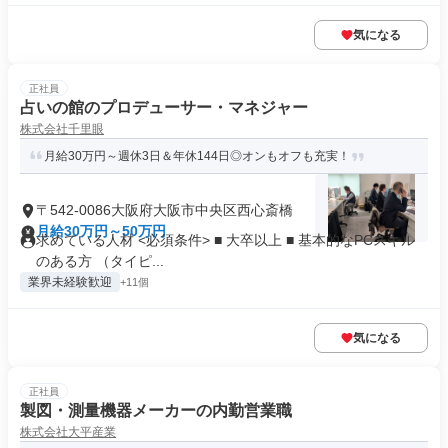
気になる
正社員
占いの館のプロデューサー・マネジャー
株式会社千里眼
月給30万円～週休3日＆年休144日◎オンもオフも充実！
〒542-0086大阪府大阪市中央区西心斎橋
月給30万円～50万円
求めている人材 <必須条件> ■ 大卒以上 ■ 基本的なPCスキル
のある方 （タイピ...
業界未経験歓迎
+11個
気になる
正社員
製図・測量機器メーカーの内勤営業職
株式会社大平産業