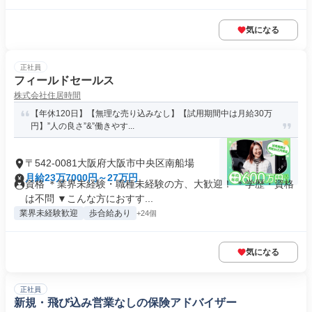
気になる
正社員
フィールドセールス
株式会社住居時間
【年休120日】【無理な売り込みなし】【試用期間中は月給30万
円】”人の良さ”&”働きやす...
〒542-0081大阪府大阪市中央区南船場
月給23万7000円～27万円
資格 ＊業界未経験・職種未経験の方、大歓迎！ ＊学歴・資格
は不問 ▼こんな方におすす...
業界未経験歓迎
歩合給あり
+24個
気になる
正社員
新規・飛び込み営業なしの保険アドバイザー