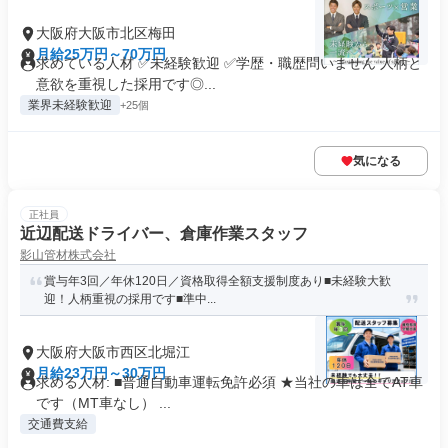
大阪府大阪市北区梅田
月給25万円～70万円
求めている人材 ✅未経験歓迎 ✅学歴・職歴問いません 人柄と
意欲を重視した採用です◎...
業界未経験歓迎
+25個
気になる
正社員
近辺配送ドライバー、倉庫作業スタッフ
影山管材株式会社
賞与年3回／年休120日／資格取得全額支援制度あり■未経験大歓
迎！人柄重視の採用です■準中...
大阪府大阪市西区北堀江
月給23万円～30万円
求める人材: ■普通自動車運転免許必須 ★当社の車は全てAT車
です（MT車なし） ...
交通費支給