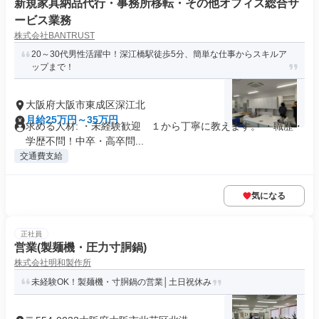
新規家具納品代行・事務所移転・その他オフィス総合サ
ービス業務
株式会社BANTRUST
20～30代男性活躍中！深江橋駅徒歩5分、簡単な仕事からスキルア
ップまで！
大阪府大阪市東成区深江北
月給25万円～35万円
求める人材: ・未経験歓迎 １から丁寧に教えます。 ・職歴・
学歴不問！中卒・高卒問...
交通費支給
気になる
正社員
営業(製麺機・圧力寸胴鍋)
株式会社明和製作所
未経験OK！製麺機・寸胴鍋の営業│土日祝休み