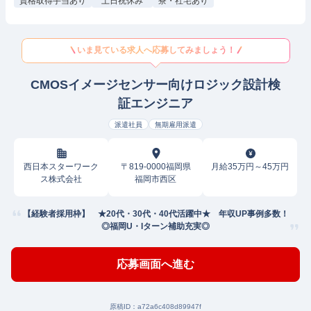
資格取得手当あり
土日祝休み
寮・社宅あり
いま見ている求人へ応募してみましょう！
CMOSイメージセンサー向けロジック設計検
証エンジニア
派遣社員
無期雇用派遣
西日本スターワーク
〒819-0000福岡県
月給35万円～45万円
ス株式会社
福岡市西区
【経験者採用枠】 ★20代・30代・40代活躍中★ 年収UP事例多数！
◎福岡U・Iターン補助充実◎
応募画面へ進む
原稿ID：
a72a6c408d89947f