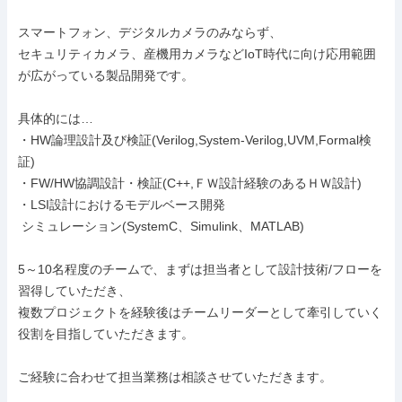
スマートフォン、デジタルカメラのみならず、

セキュリティカメラ、産機用カメラなどIoT時代に向け応用範囲
が広がっている製品開発です。

具体的には…

・HW論理設計及び検証(Verilog,System-Verilog,UVM,Formal検
証)

・FW/HW協調設計・検証(C++,ＦＷ設計経験のあるＨＷ設計)

・LSI設計におけるモデルベース開発

 シミュレーション(SystemC、Simulink、MATLAB)

5～10名程度のチームで、まずは担当者として設計技術/フローを
習得していただき、

複数プロジェクトを経験後はチームリーダーとして牽引していく
役割を目指していただきます。

ご経験に合わせて担当業務は相談させていただきます。
