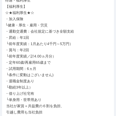
待遇・福利厚生

【福利厚生】

☆★福利厚生★☆

・加入保険

└健康・厚生・雇用・労災

・通勤交通費：会社規定に基づき全額支給

・昇給：年1回

 └前年度実績：1月あたり4千円～5万円）

・賞与：年2回

 └前年度実績／計4.00ヵ月分）

・定年60歳/再雇用65歳まで

・試用期間：6ヵ月

 └条件に変動はございません)

・退職金制度あり

 └勤続3年以上）

・借り上げ社宅有

 └単身用・世帯用あり

 当社が家賃＋共益費の６割を負担、

 引越し費用も当社負担
