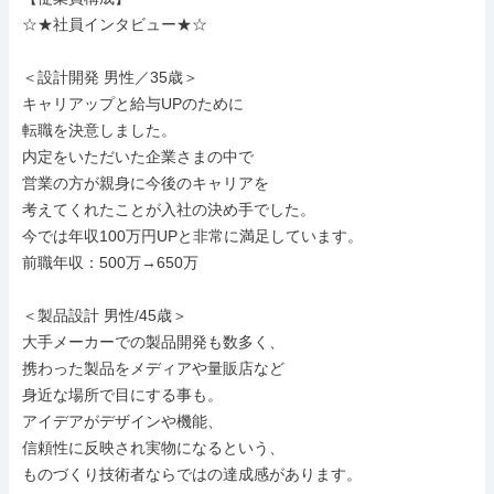
☆★社員インタビュー★☆

＜設計開発 男性／35歳＞

キャリアップと給与UPのために

転職を決意しました。

内定をいただいた企業さまの中で

営業の方が親身に今後のキャリアを

考えてくれたことが入社の決め手でした。

今では年収100万円UPと非常に満足しています。

前職年収：500万→650万

＜製品設計 男性/45歳＞

大手メーカーでの製品開発も数多く、

携わった製品をメディアや量販店など

身近な場所で目にする事も。

アイデアがデザインや機能、

信頼性に反映され実物になるという、

ものづくり技術者ならではの達成感があります。
