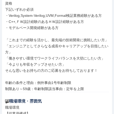
資格

下記いずれか必須

・Verilog,System-Verilog,UVM,Formal検証業務経験がある方

・C++,ＦＷ設計経験のあるＨＷ設計経験がある方

・モデルベース開発経験がある方

「これまでの経験を活かし、最先端の技術開発に挑戦したい方」

「エンジニアとしてさらなる成長やキャリアアップを目指したい
方」

「働きやすい環境でワークライフバランスを大切にしたい方」

「今よりも年収をアップさせたい方」

そんな思いをお持ちの方のご応募をお待ちしております！

年齢の条件と理由：例外事由1号年齢制限

制限あり～59歳：年齢制限該当事由：定年を上限
職場環境・雰囲気
職場環境

【従業員構成】
