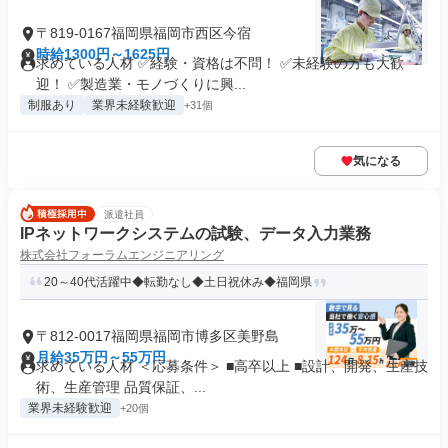
〒819-0167福岡県福岡市西区今宿
時給1300円～1625円
求めている人材 ✅経験・資格は不問！ ✅未経験の方も大歓
迎！ ✅製造業・モノづくりに興...
制服あり
業界未経験歓迎
+31個
気になる
派遣社員
IPネットワークシステムの試験、データ入力業務
株式会社フォーラムエンジニアリング
20～40代活躍中◆転勤なし◆土日祝休み◆福岡県
〒812-0017福岡県福岡市博多区美野島
月給35万円～55万円
求めている人材 ＜応募条件＞ ■高卒以上 ■設計、開発、生産技
術、生産管理 品質保証、...
業界未経験歓迎
+20個