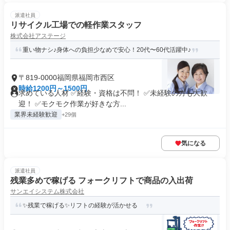
派遣社員
リサイクル工場での軽作業スタッフ
株式会社アステージ
重い物ナシ♪身体への負担少なめで安心！20代〜60代活躍中♪
〒819-0000福岡県福岡市西区
時給1200円～1500円
求めている人材 ✅経験・資格は不問！ ✅未経験の方も大歓
迎！ ✅モクモク作業が好きな方...
業界未経験歓迎
+29個
気になる
派遣社員
残業多めで稼げる フォークリフトで商品の入出荷
サンエイシステム株式会社
✨残業で稼げる✨リフトの経験が活かせる