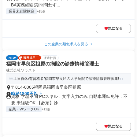
BA実務経験(期間問わず...
業界未経験歓迎
+15個
気になる
この企業の類似求人を見る
NEW
派遣社員
福岡市早良区祖原の病院の診療情報管理士
株式会社ソラスト
土日祝休/有資格者/福岡市早良区の大学病院で診療情報管理募集!
〒814-0005福岡県福岡市早良区祖原
時給1800円以上
資格 学歴不問 PCスキル：文字入力のみ 自動車運転免許：不
要 未経験OK 【必須】診...
副業・WワークOK
+11個
気になる