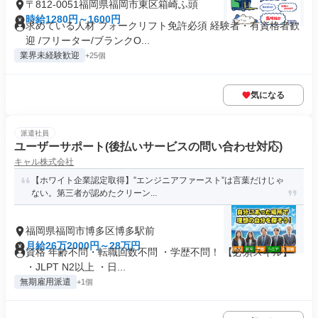
〒812-0051福岡県福岡市東区箱崎ふ頭
時給1280円～1600円
求めている人材 フォークリフト免許必須 経験者・有資格者歓
迎 /フリーター/ブランクO...
業界未経験歓迎
+25個
気になる
派遣社員
ユーザーサポート(後払いサービスの問い合わせ対応)
キャル株式会社
【ホワイト企業認定取得】”エンジニアファースト”は言葉だけじゃ
ない。第三者が認めたクリーン...
福岡県福岡市博多区博多駅前
月給26万2000円～28万円
資格 年齢不問・転職回数不問 ・学歴不問！ 【必須スキル】
・JLPT N2以上 ・日...
無期雇用派遣
+1個