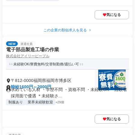
気になる
この企業の類似求人を見る
NEW
派遣社員
電子部品製造工場の作業
株式会社アイリーピープル
未経験OK/寮費無料/交替制勤務/週払い可
〒812-0000福岡県福岡市博多区
時給1600円～2000円
求めている人材 ・学歴不問 ・資格不問 ・未経験OK ・経験者
採用面で優遇 ＊未経験さ...
制服あり
業界未経験歓迎
+29個
気になる