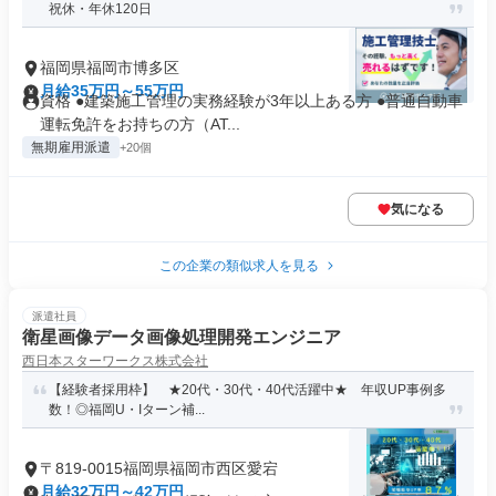
祝休・年休120日
福岡県福岡市博多区
月給35万円～55万円
資格 ●建築施工管理の実務経験が3年以上ある方 ●普通自動車
運転免許をお持ちの方（AT...
無期雇用派遣
+20個
気になる
この企業の類似求人を見る
派遣社員
衛星画像データ画像処理開発エンジニア
西日本スターワークス株式会社
【経験者採用枠】 ★20代・30代・40代活躍中★ 年収UP事例多
数！◎福岡U・Iターン補...
〒819-0015福岡県福岡市西区愛宕
月給32万円～42万円