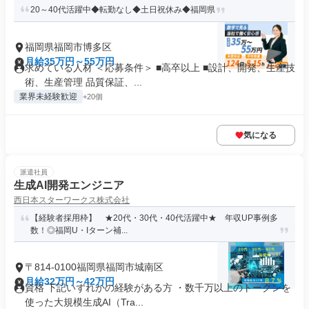
20～40代活躍中◆転勤なし◆土日祝休み◆福岡県
福岡県福岡市博多区
月給35万円～55万円
求めている人材 ＜応募条件＞ ■高卒以上 ■設計、開発、生産技
術、生産管理 品質保証、...
業界未経験歓迎
+20個
気になる
派遣社員
生成AI開発エンジニア
西日本スターワークス株式会社
【経験者採用枠】 ★20代・30代・40代活躍中★ 年収UP事例多
数！◎福岡U・Iターン補...
〒814-0100福岡県福岡市城南区
月給32万円～42万円
資格 下記いずれかの経験がある方 ・数千万以上のトークンを
使った大規模生成AI（Tra...