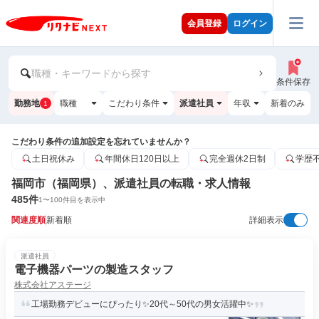
会員登録
ログイン
職種・キーワードから探す
条件保存
勤務地
職種
こだわり条件
派遣社員
年収
新着のみ
1
こだわり条件の追加設定を忘れていませんか？
土日祝休み
年間休日120日以上
完全週休2日制
学歴
福岡市（福岡県）、派遣社員の転職・求人情報
485
件
1
〜
100
件目を表示中
関連度順
新着順
詳細表示
派遣社員
電子機器パーツの製造スタッフ
株式会社アステージ
工場勤務デビューにぴったり✨20代～50代の男女活躍中✨