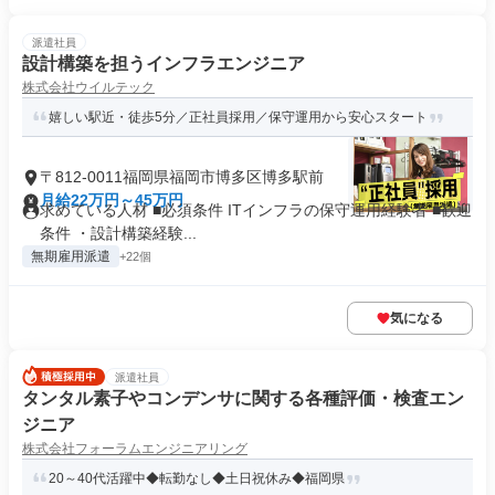
派遣社員
設計構築を担うインフラエンジニア
株式会社ウイルテック
嬉しい駅近・徒歩5分／正社員採用／保守運用から安心スタート
〒812-0011福岡県福岡市博多区博多駅前
月給22万円～45万円
求めている人材 ■必須条件 ITインフラの保守運用経験者 ■歓迎
条件 ・設計構築経験...
無期雇用派遣
+22個
気になる
派遣社員
タンタル素子やコンデンサに関する各種評価・検査エン
ジニア
株式会社フォーラムエンジニアリング
20～40代活躍中◆転勤なし◆土日祝休み◆福岡県