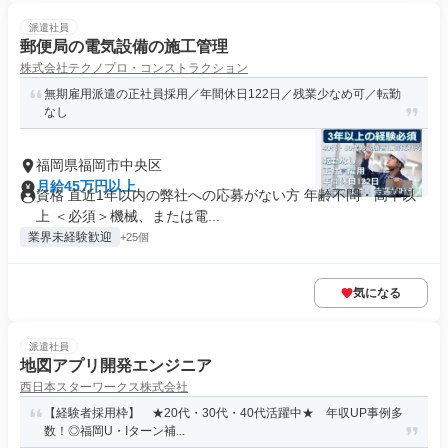
派遣社員
郵便局の電気設備の施工管理
株式会社テクノプロ・コンストラクション
無期雇用派遣の正社員採用／年間休日122日／残業少なめ可／転勤
なし
福岡県福岡市中央区
月給45万円以上
資格 直近1年以内の弊社への応募がない方 年齢不問・高卒以
上 ＜必須＞機械、または電...
業界未経験歓迎
+25個
気になる
派遣社員
地図アプリ開発エンジニア
西日本スターワークス株式会社
【経験者採用枠】 ★20代・30代・40代活躍中★ 年収UP事例多
数！◎福岡U・Iターン補...