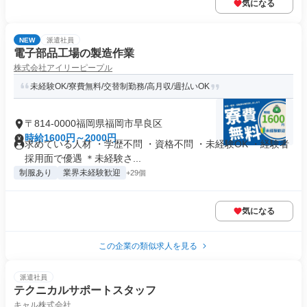
気になる
NEW
派遣社員
電子部品工場の製造作業
株式会社アイリーピープル
未経験OK/寮費無料/交替制勤務/高月収/週払いOK
〒814-0000福岡県福岡市早良区
時給1600円～2000円
求めている人材 ・学歴不問 ・資格不問 ・未経験OK ・経験者
採用面で優遇 ＊未経験さ...
制服あり
業界未経験歓迎
+29個
気になる
この企業の類似求人を見る
派遣社員
テクニカルサポートスタッフ
キャル株式会社