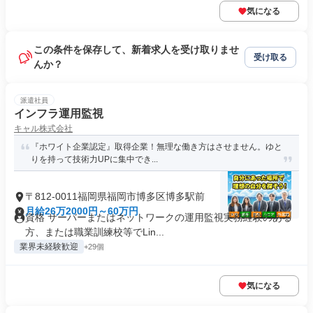
気になる
この条件を保存して、新着求人を受け取りませ
受け取る
んか？
派遣社員
インフラ運用監視
キャル株式会社
『ホワイト企業認定』取得企業！無理な働き方はさせません。ゆと
りを持って技術力UPに集中でき...
〒812-0011福岡県福岡市博多区博多駅前
月給26万2000円～60万円
資格 サーバーまたはネットワークの運用監視実務経験のある
方、または職業訓練校等でLin...
業界未経験歓迎
+29個
気になる