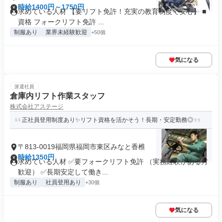
時給1400円～1750円
求めている人材 【要リフト免許！充実の教育制度で安心】 ■
資格 フォークリフト免許 ...
制服あり
業界未経験歓迎
+50個
気になる
派遣社員
倉庫内リフト作業スタッフ
株式会社アステージ
正社員登用制度あり✨リフト資格を活かそう！長期・安定勤務◎
〒813-0019福岡県福岡市東区みなと香椎
時給1350円
求めている人材 ✅要フォークリフト免許 （実務経験がある方
歓迎） ✅長期安定して働き...
制服あり
社員登用あり
+30個
気になる