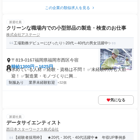
この企業の類似求人を見る
派遣社員
クリーンな職場内での小型部品の製造・検査のお仕事
株式会社アステージ
工場勤務デビューにぴったり✨20代～40代の男女活躍中✨
〒819-0167福岡県福岡市西区今宿
時給1300円～1625円
求めている人材 ✅経験・資格は不問！ ✅未経験の方も大歓
迎！ ✅製造業・モノづくりに興...
制服あり
業界未経験歓迎
+32個
気になる
派遣社員
データサイエンティスト
西日本スターワークス株式会社
【経験者採用枠】 ★20代・30代・40代活躍中★ 年収UP事例多