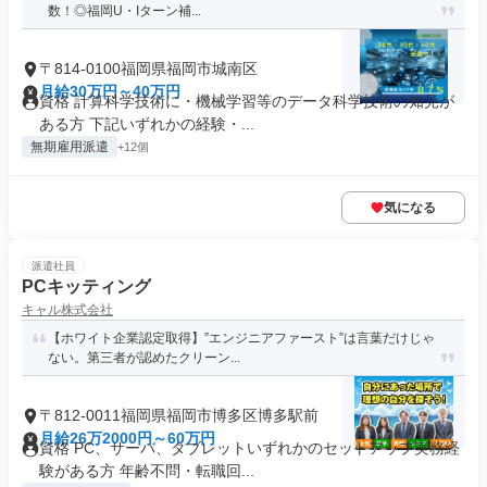
数！◎福岡U・Iターン補...
〒814-0100福岡県福岡市城南区
月給30万円～40万円
資格 計算科学技術に・機械学習等のデータ科学技術の知見が
ある方 下記いずれかの経験・...
無期雇用派遣
+12個
気になる
派遣社員
PCキッティング
キャル株式会社
【ホワイト企業認定取得】”エンジニアファースト”は言葉だけじゃ
ない。第三者が認めたクリーン...
〒812-0011福岡県福岡市博多区博多駅前
月給26万2000円～60万円
資格 PC、サーバ、タブレットいずれかのセットアップ実務経
験がある方 年齢不問・転職回...