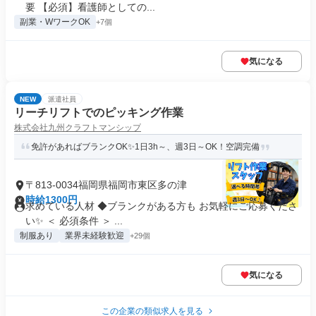
要 【必須】看護師としての...
副業・WワークOK
+7個
気になる
NEW
派遣社員
リーチリフトでのピッキング作業
株式会社九州クラフトマンシップ
免許があればブランクOK✨1日3h～、週3日～OK！空調完備
〒813-0034福岡県福岡市東区多の津
時給1300円
求めている人材 ◆ブランクがある方も お気軽にご応募くださ
い✨ ＜ 必須条件 ＞ ...
制服あり
業界未経験歓迎
+29個
気になる
この企業の類似求人を見る