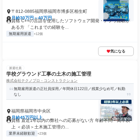
〒812-0885福岡県福岡市博多区相生町
月給30万円～40万円
資格 C++の言語を使用したソフトウェア開発・アプリ経験が
ある方 「これまでの経験を...
無期雇用派遣
+12個
気になる
派遣社員
学校グラウンド工事の土木の施工管理
株式会社テクノプロ・コンストラクション
無期雇用派遣の正社員採用／年間休日122日／残業少なめ可／転勤
なし
福岡県福岡市中央区
月給45万円以上
資格 直近1年以内の弊社への応募がない方 年齢不問・高卒以
上 ＜必須＞土木施工管理の...
業界未経験歓迎
+23個