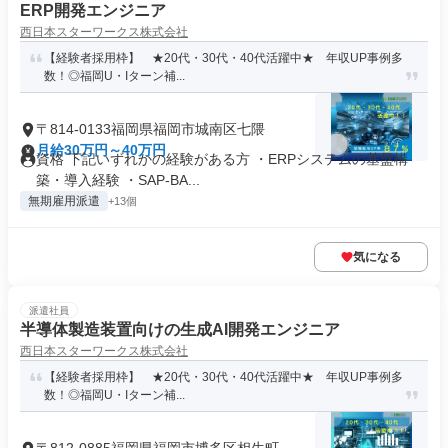
ERP開発エンジニア
西日本スターワークス株式会社
【経験者採用枠】 ★20代・30代・40代活躍中★ 年収UP事例多
数！◎福岡U・Iターン補...
〒814-0133福岡県福岡市城南区七隈
月給30万円～40万円
資格 下記いずれかの経験がある方 ・ERPシステムの基盤構
築・導入経験 ・SAP-BA...
無期雇用派遣
+13個
気になる
派遣社員
半導体製造装置向けの生成AI開発エンジニア
西日本スターワークス株式会社
【経験者採用枠】 ★20代・30代・40代活躍中★ 年収UP事例多
数！◎福岡U・Iターン補...