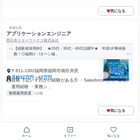
気になる
派遣社員
アプリケーションエンジニア
西日本スターワークス株式会社
【経験者採用枠】 ★20代・30代・40代活躍中★ 年収UP事例多
数！◎福岡U・Iターン補...
〒811-1302福岡県福岡市南区井尻
月給32万円～42万円
資格 下記いずれかの経験がある方 ・Salesforce導入／開発／
運用経験 ・業務シ...
無期雇用派遣
+12個
気になる
派遣社員
ドローンの組み込み開発エンジニア
ホーム
オファー
気になる