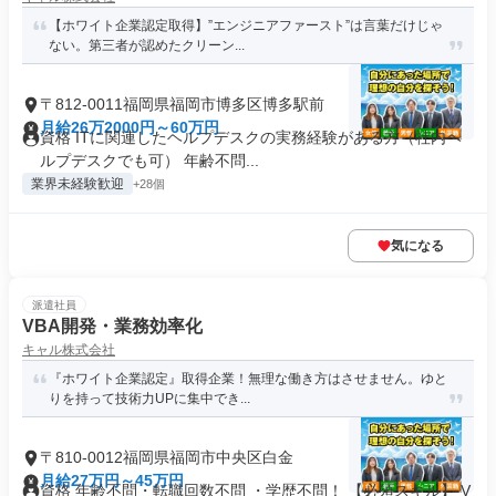
【ホワイト企業認定取得】”エンジニアファースト”は言葉だけじゃ
ない。第三者が認めたクリーン...
〒812-0011福岡県福岡市博多区博多駅前
月給26万2000円～60万円
資格 ITに関連したヘルプデスクの実務経験がある方（社内ヘ
ルプデスクでも可） 年齢不問...
業界未経験歓迎
+28個
気になる
派遣社員
VBA開発・業務効率化
キャル株式会社
『ホワイト企業認定』取得企業！無理な働き方はさせません。ゆと
りを持って技術力UPに集中でき...
〒810-0012福岡県福岡市中央区白金
月給27万円～45万円
資格 年齢不問・転職回数不問 ・学歴不問！ 【必須スキル】 V