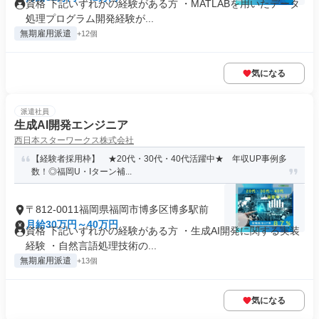
資格 下記いずれかの経験がある方 ・MATLABを用いたデータ
処理プログラム開発経験が...
無期雇用派遣
+12個
気になる
派遣社員
生成AI開発エンジニア
西日本スターワークス株式会社
【経験者採用枠】 ★20代・30代・40代活躍中★ 年収UP事例多
数！◎福岡U・Iターン補...
〒812-0011福岡県福岡市博多区博多駅前
月給30万円～40万円
資格 下記いずれかの経験がある方 ・生成AI開発に関する実装
経験 ・自然言語処理技術の...
無期雇用派遣
+13個
気になる