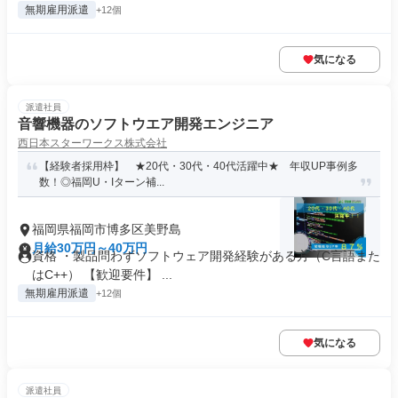
無期雇用派遣
+12個
気になる
派遣社員
音響機器のソフトウエア開発エンジニア
西日本スターワークス株式会社
【経験者採用枠】 ★20代・30代・40代活躍中★ 年収UP事例多
数！◎福岡U・Iターン補...
福岡県福岡市博多区美野島
月給30万円～40万円
資格 ・製品問わずソフトウェア開発経験がある方（C言語また
はC++） 【歓迎要件】 ...
無期雇用派遣
+12個
気になる
派遣社員