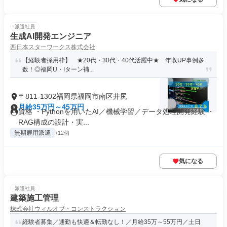
派遣社員
生成AI開発エンジニア
西日本スターワークス株式会社
【経験者採用枠】 ★20代・30代・40代活躍中★ 年収UP事例多
数！◎福岡U・Iターン補...
〒811-1302福岡県福岡市南区井尻
月給35万円～45万円
資格 ・Pythonを用いたAI／機械学習／データ処理開発経験 ・
RAG構成の設計・実...
無期雇用派遣
+12個
気になる
派遣社員
建築施工管理
株式会社ウィルオブ・コンストラクション
経験者募集／通勤も快適＆転勤なし！／月給35万～55万円／土日