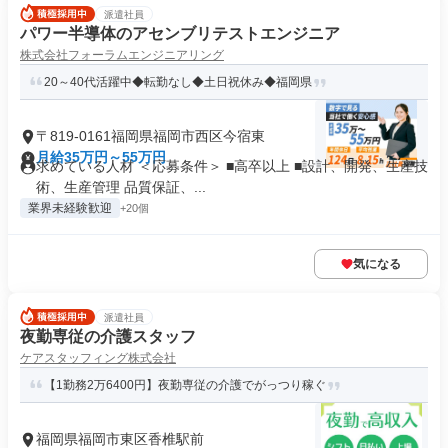
派遣社員
パワー半導体のアセンブリテストエンジニア
株式会社フォーラムエンジニアリング
20～40代活躍中◆転勤なし◆土日祝休み◆福岡県
〒819-0161福岡県福岡市西区今宿東
月給35万円～55万円
求めている人材 ＜応募条件＞ ■高卒以上 ■設計、開発、生産技
術、生産管理 品質保証、...
業界未経験歓迎
+20個
気になる
派遣社員
夜勤専従の介護スタッフ
ケアスタッフィング株式会社
【1勤務2万6400円】夜勤専従の介護でがっつり稼ぐ
福岡県福岡市東区香椎駅前