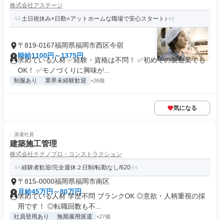
株式会社アステージ
土日祝休み×日勤⭐アットホームな職場で安心スタート♪
〒819-0167福岡県福岡市西区今宿
時給1100円～1375円
求めている人材 ✅経験・資格は不問！ ✅初めての製造業でも
OK！ ✅モノづくりに興味が...
制服あり
業界未経験歓迎
+26個
気になる
派遣社員
建築施工管理
株式会社テクノプロ・コンストラクション
経験者歓迎/完全週休２日制/転勤なし/620
〒815-0000福岡県福岡市南区
月給45万円～80万円
求めている人材 学歴不問 ブランクOK ◎意欲・人柄重視の採
用です！ ◎転職回数も不...
社員登用あり
無期雇用派遣
+27個