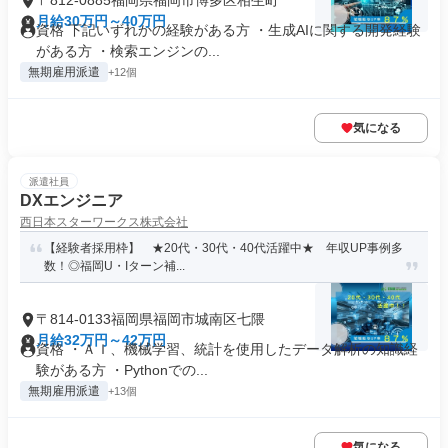
〒812-0885福岡県福岡市博多区相生町
月給30万円～40万円
資格 下記いずれかの経験がある方 ・生成AIに関する開発経験
がある方 ・検索エンジンの...
無期雇用派遣
+12個
気になる
派遣社員
DXエンジニア
西日本スターワークス株式会社
【経験者採用枠】 ★20代・30代・40代活躍中★ 年収UP事例多
数！◎福岡U・Iターン補...
〒814-0133福岡県福岡市城南区七隈
月給32万円～42万円
資格 ・ＡＩ、機械学習、統計を使用したデータ解析の知識経
験がある方 ・Pythonでの...
無期雇用派遣
+13個
気になる