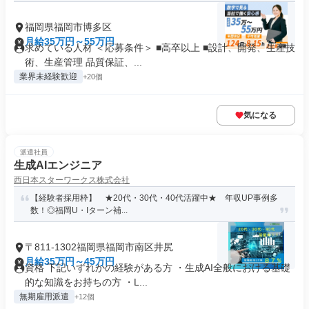
福岡県福岡市博多区
月給35万円～55万円
求めている人材 ＜応募条件＞ ■高卒以上 ■設計、開発、生産技
術、生産管理 品質保証、...
業界未経験歓迎
+20個
気になる
派遣社員
生成AIエンジニア
西日本スターワークス株式会社
【経験者採用枠】 ★20代・30代・40代活躍中★ 年収UP事例多
数！◎福岡U・Iターン補...
〒811-1302福岡県福岡市南区井尻
月給35万円～45万円
資格 下記いずれかの経験がある方 ・生成AI全般における基礎
的な知識をお持ちの方 ・L...
無期雇用派遣
+12個