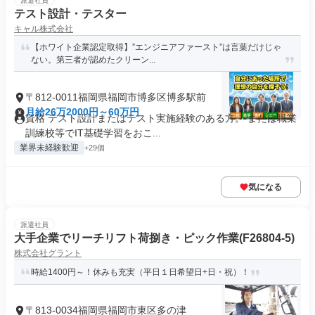
派遣社員
テスト設計・テスター
キャル株式会社
【ホワイト企業認定取得】”エンジニアファースト”は言葉だけじゃ
ない。第三者が認めたクリーン...
〒812-0011福岡県福岡市博多区博多駅前
月給26万2000円～60万円
資格 テスト設計またはテスト実施経験のある方。 または職業
訓練校等でIT基礎学習をおこ...
業界未経験歓迎
+29個
気になる
派遣社員
大手企業でリーチリフト荷捌き・ピック作業(F26804-5)
株式会社グラント
時給1400円～！休みも充実（平日１日希望日+日・祝）！
〒813-0034福岡県福岡市東区多の津