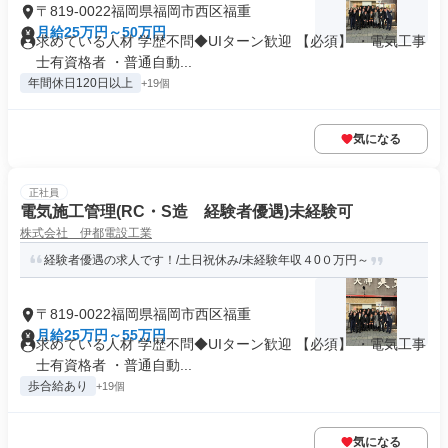
〒819-0022福岡県福岡市西区福重
月給25万円～50万円
求めている人材 学歴不問◆UIターン歓迎 【必須】 ・電気工事
士有資格者 ・普通自動...
年間休日120日以上
+19個
気になる
正社員
電気施工管理(RC・S造 経験者優遇)未経験可
株式会社 伊都電設工業
経験者優遇の求人です！/土日祝休み/未経験年収４0０万円～
〒819-0022福岡県福岡市西区福重
月給25万円～55万円
求めている人材 学歴不問◆UIターン歓迎 【必須】 ・電気工事
士有資格者 ・普通自動...
歩合給あり
+19個
気になる