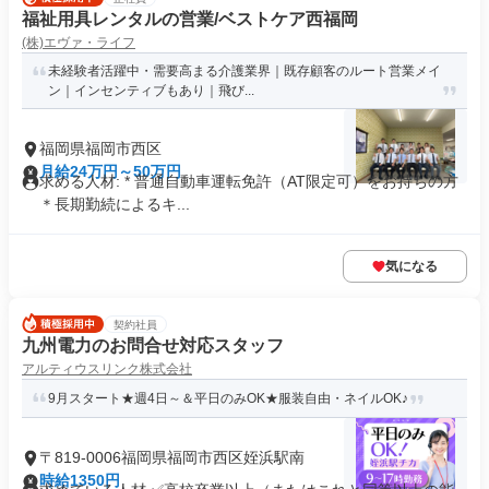
福祉用具レンタルの営業/ベストケア西福岡
(株)エヴァ・ライフ
未経験者活躍中・需要高まる介護業界｜既存顧客のルート営業メイ
ン｜インセンティブもあり｜飛び...
福岡県福岡市西区
月給24万円～50万円
求める人材: * 普通自動車運転免許（AT限定可）をお持ちの方
＊長期勤続によるキ...
気になる
契約社員
九州電力のお問合せ対応スタッフ
アルティウスリンク株式会社
9月スタート★週4日～＆平日のみOK★服装自由・ネイルOK♪
〒819-0006福岡県福岡市西区姪浜駅南
時給1350円