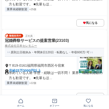
方も歓迎です。 ■先輩もほ...
業界未経験歓迎
+25個
気になる
正社員
冠婚葬祭サービスの提案営業(23103)
株式会社日本セレモニー
原則土日祝休み・年間休日120日・転勤なし・年収600万↑可
〒819-0161福岡県福岡市西区今宿東
月給25万3000円以上
求めている人材 学歴・経験は一切不問！ 業界、職種未経験の
方も歓迎です。 ■先輩もほ...
業界未経験歓迎
+22個
気になる
ホーム
オファー
気になる