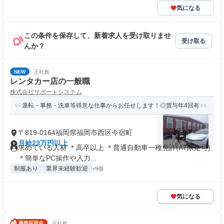
気になる
この条件を保存して、新着求人を受け取りませ
受け取る
んか？
NEW
正社員
レンタカー店の一般職
株式会社サポートシステム
運転・事務・洗車等得意な仕事からお任せします！◎賞与年4回有
〒819-0164福岡県福岡市西区今宿町
月給23万円以上
求めている人材 ＊高卒以上 ＊普通自動車一種免許(AT限定可)
＊簡単なPC操作や入力...
制服あり
業界未経験歓迎
+9個
気になる
正社員