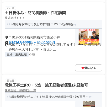
正社員
土日祝休み・訪問看護師・在宅訪問
株式会社ｔｔｔ
✨想定月収36万円以上で年間休日122日の好待遇
〒819-0001福岡県福岡市西区小戸
月給34万4000円～40万1500円
求めている人材 ＜こんな方が活躍してます！＞ ・訪問看護未
経験から入社した方 ・育児と...
主婦・主夫歓迎
+33個
気になる
正社員
電気工事士(RC・S造 施工経験者優遇)未経験可
株式会社 伊都電設工業
経験者優遇の求人です！/土日祝休み/未経験年収４0０万円～