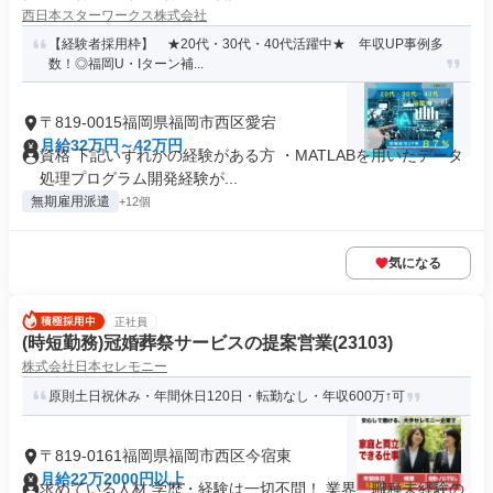
西日本スターワークス株式会社
【経験者採用枠】 ★20代・30代・40代活躍中★ 年収UP事例多
数！◎福岡U・Iターン補...
〒819-0015福岡県福岡市西区愛宕
月給32万円～42万円
資格 下記いずれかの経験がある方 ・MATLABを用いたデータ
処理プログラム開発経験が...
無期雇用派遣
+12個
気になる
正社員
(時短勤務)冠婚葬祭サービスの提案営業(23103)
株式会社日本セレモニー
原則土日祝休み・年間休日120日・転勤なし・年収600万↑可
〒819-0161福岡県福岡市西区今宿東
月給22万2000円以上
求めている人材 学歴・経験は一切不問！ 業界、職種未経験の