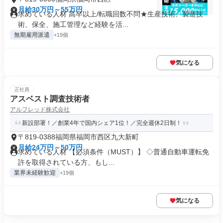
月給30万円～55万円
求めている人材 高卒以上/転職回数不問★生産技術、製造技
術、保全、施工管理など経験を活...
無期雇用派遣
+19個
気になる
正社員
アスベスト調査技術者
アルフレッド株式会社
新設部署！／創業4年で国内シェア1位！／完全週休2日制！
〒819-0388福岡県福岡市西区九大新町
月給24万円～50万円
求めている人材 【必須条件（MUST）】 ◇普通自動車運転免
許を取得されている方、もし...
業界未経験歓迎
+19個
気になる