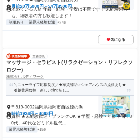
月給20万5000円～34万8500円
求めている人材 年齢・経験・学歴は不問です！ 未経験の方
も、経験者の方も歓迎します！ ...
制服あり
業界未経験歓迎
+27個
気になる
業務委託
マッサージ・セラピスト(リラクゼーション・リフレクソ
ロジー)
株式会社ボディワーク
＼ニューライフ応援制度／★家賃補助orシェアハウスの提供あり★
引越費用負担 新しい地で新し...
〒819-0002福岡県福岡市西区姪の浜
時給1926円～4068円
資格 ★未経験歓迎・ブランクOK ★学歴・経験・年齢不問！3
0代、40代などミドル世代...
業界未経験歓迎
+15個