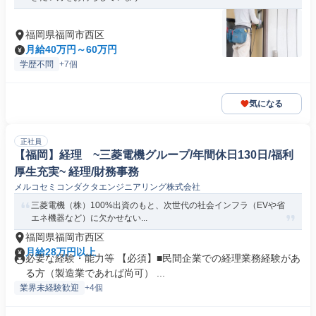
福岡県福岡市西区
月給40万円～60万円
学歴不問
+7個
気になる
正社員
【福岡】経理 ~三菱電機グループ/年間休日130日/福利
厚生充実~ 経理/財務事務
メルコセミコンダクタエンジニアリング株式会社
三菱電機（株）100%出資のもと、次世代の社会インフラ（EVや省
エネ機器など）に欠かせない...
福岡県福岡市西区
月給28万円以上
必要な経験・能力等 【必須】■民間企業での経理業務経験があ
る方（製造業であれば尚可） ...
業界未経験歓迎
+4個