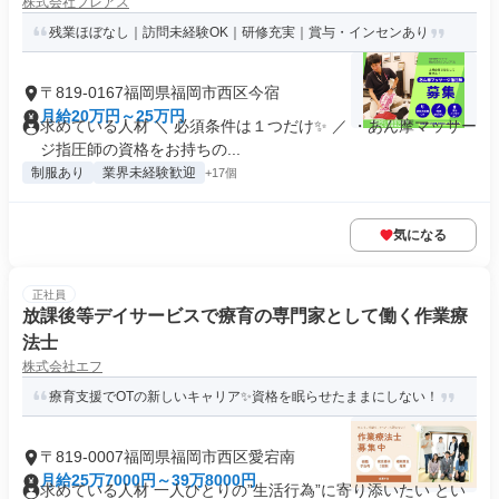
株式会社フレアス
残業ほぼなし｜訪問未経験OK｜研修充実｜賞与・インセンあり
〒819-0167福岡県福岡市西区今宿
月給20万円～25万円
求めている人材 ＼ 必須条件は１つだけ✨ ／ ・あん摩マッサー
ジ指圧師の資格をお持ちの...
制服あり
業界未経験歓迎
+17個
気になる
正社員
放課後等デイサービスで療育の専門家として働く作業療
法士
株式会社エフ
療育支援でOTの新しいキャリア✨資格を眠らせたままにしない！
〒819-0007福岡県福岡市西区愛宕南
月給25万7000円～39万8000円
求めている人材 一人ひとりの”生活行為”に寄り添いたい とい