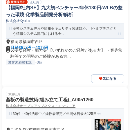
正社員
【福岡/社内SE】九大初ベンチャー/年休130日/WLBの整
った環境 化学製品開発分析/解析
株式会社Kyulux
基幹システム導入や情報セキュリティ関連対応、ITヘルプデスクと
う情報システム部門における全...
福岡県福岡市西区
月給35万円～43万円
必要な経験・能力等 【いずれかのご経験がある方】 ・客先常
駐等での開発のご経験がある方...
業界未経験歓迎
+3個
気になる
派遣社員
基板の製造技術(組み立て工程)_A0051260
株式会社オープンアップネクストエンジニア
30代・40代活躍中／経験者限定／年間休日最大125日
〒819-0000福岡県福岡市西区