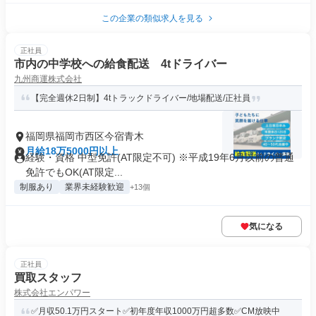
この企業の類似求人を見る
正社員
市内の中学校への給食配送 4tドライバー
九州商運株式会社
【完全週休2日制】4tトラックドライバー/地場配送/正社員
福岡県福岡市西区今宿青木
月給18万5000円以上
経験・資格 中型免許(AT限定不可) ※平成19年6月以前の普通
免許でもOK(AT限定...
制服あり
業界未経験歓迎
+13個
気になる
正社員
買取スタッフ
株式会社エンパワー
✅月収50.1万円スタート✅初年度年収1000万円超多数✅CM放映中