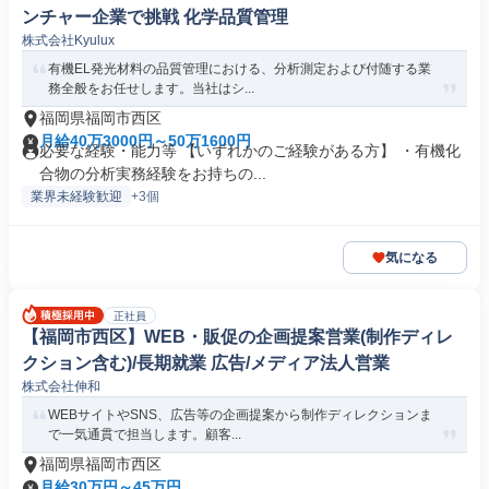
ンチャー企業で挑戦 化学品質管理
株式会社Kyulux
有機EL発光材料の品質管理における、分析測定および付随する業
務全般をお任せします。当社はシ...
福岡県福岡市西区
月給40万3000円～50万1600円
必要な経験・能力等 【いずれかのご経験がある方】 ・有機化
合物の分析実務経験をお持ちの...
業界未経験歓迎
+3個
気になる
正社員
【福岡市西区】WEB・販促の企画提案営業(制作ディレ
クション含む)/長期就業 広告/メディア法人営業
株式会社伸和
WEBサイトやSNS、広告等の企画提案から制作ディレクションま
で一気通貫で担当します。顧客...
福岡県福岡市西区
月給30万円～45万円