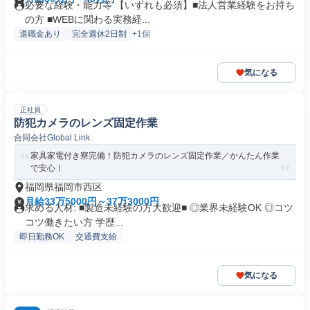
必要な経験・能力等 【いずれも必須】■法人営業経験をお持ち
の方 ■WEBに関わる実務経...
退職金あり
完全週休2日制
+1個
気になる
正社員
防犯カメラのレンズ固定作業
合同会社Global Link
家具家電付き寮完備！防犯カメラのレンズ固定作業／かんたん作業
で安心！
福岡県福岡市西区
月給33万5000円～37万3000円
求める人材: ■製造未経験の方大歓迎■ ◎業界未経験OK ◎コツ
コツ働きたい方 学歴...
即日勤務OK
交通費支給
気になる