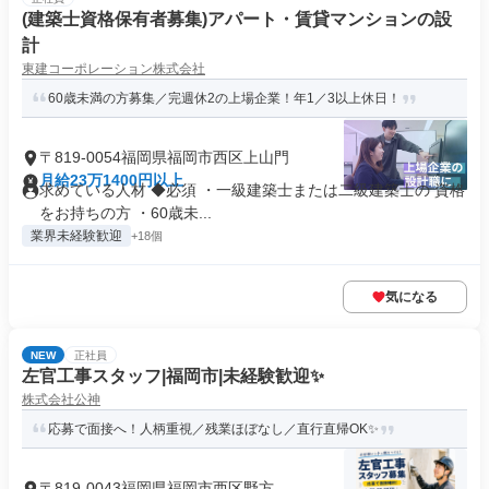
(建築士資格保有者募集)アパート・賃貸マンションの設
計
東建コーポレーション株式会社
60歳未満の方募集／完週休2の上場企業！年1／3以上休日！
〒819-0054福岡県福岡市西区上山門
月給23万1400円以上
求めている人材 ◆必須 ・一級建築士または二級建築士の 資格
をお持ちの方 ・60歳未...
業界未経験歓迎
+18個
気になる
NEW
正社員
左官工事スタッフ|福岡市|未経験歓迎✨
株式会社公神
応募で面接へ！人柄重視／残業ほぼなし／直行直帰OK✨
〒819-0043福岡県福岡市西区野方