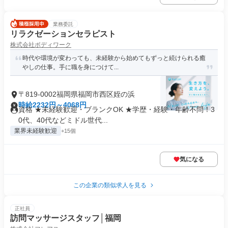
業務委託
リラクゼーションセラピスト
株式会社ボディワーク
時代や環境が変わっても、未経験から始めてもずっと続けられる癒
やしの仕事。手に職を身につけて...
〒819-0002福岡県福岡市西区姪の浜
時給2232円～4068円
資格 ★未経験歓迎・ブランクOK ★学歴・経験・年齢不問！3
0代、40代などミドル世代...
業界未経験歓迎
+15個
気になる
この企業の類似求人を見る
正社員
訪問マッサージスタッフ│福岡