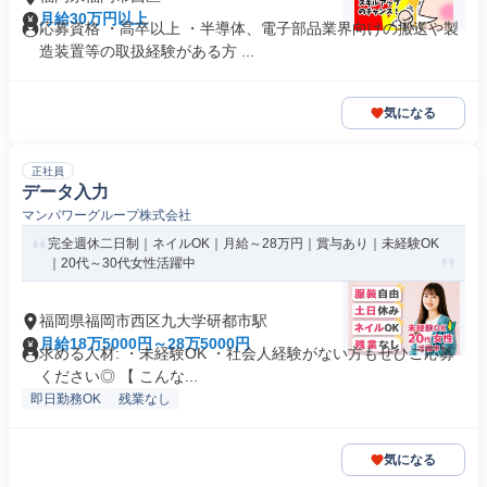
月給30万円以上
応募資格 ・高卒以上 ・半導体、電子部品業界向けの搬送や製
造装置等の取扱経験がある方 ...
気になる
正社員
データ入力
マンパワーグループ株式会社
完全週休二日制｜ネイルOK｜月給～28万円｜賞与あり｜未経験OK
｜20代～30代女性活躍中
福岡県福岡市西区九大学研都市駅
月給18万5000円～28万5000円
求める人材: ・未経験OK ・社会人経験がない方もぜひご応募
ください◎ 【 こんな...
即日勤務OK
残業なし
気になる