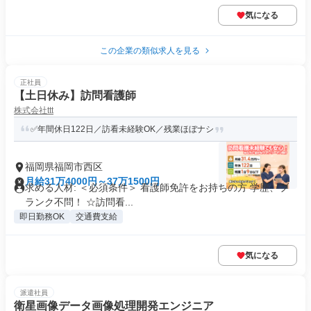
気になる
この企業の類似求人を見る
正社員
【土日休み】訪問看護師
株式会社ttt
✅年間休日122日／訪看未経験OK／残業ほぼナシ
福岡県福岡市西区
月給31万4000円～37万1500円
求める人材: ＜必須条件＞ 看護師免許をお持ちの方 学歴、ブ
ランク不問！ ☆訪問看...
即日勤務OK
交通費支給
気になる
派遣社員
衛星画像データ画像処理開発エンジニア