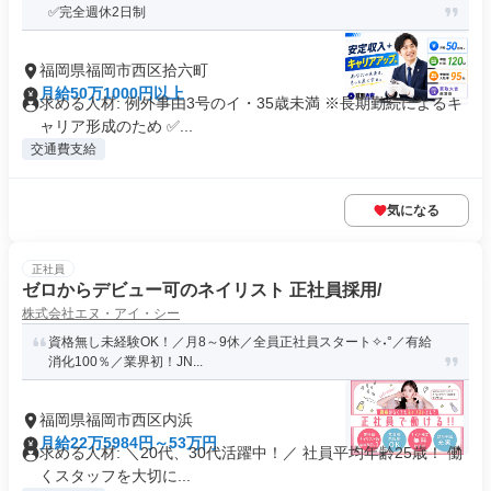
✅完全週休2日制
福岡県福岡市西区拾六町
月給50万1000円以上
求める人材: 例外事由3号のイ・35歳未満 ※長期勤続によるキ
ャリア形成のため ✅...
交通費支給
気になる
正社員
ゼロからデビュー可のネイリスト 正社員採用/
株式会社エヌ・アイ・シー
資格無し未経験OK！／月8～9休／全員正社員スタート✧˖°／有給
消化100％／業界初！JN...
福岡県福岡市西区内浜
月給22万5984円～53万円
求める人材: ＼20代、30代活躍中！／ 社員平均年齢25歳！ 働
くスタッフを大切に...