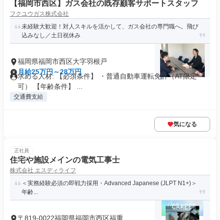
【福岡市西区】ガス会社の既存顧客サポートスタッフ
フクユウガス株式会社
未経験大歓迎！対人スキルを活かして、ガス会社の専門職へ。飛び
込みなし／土日祝休み
福岡県福岡市西区大字羽根戸
月給25万円～28万円
求める人材: 【必須条件】 ・普通自動車運転免許（AT限定
可） 【年齢条件】 ...
交通費支給
気になる
正社員
住宅や施設メインの電気工事士
株式会社 エスディライフ
＜実務経験必須の即戦力採用・Advanced Japanese (JLPT N1+)＞
年齢...
〒819-0022福岡県福岡市西区福重