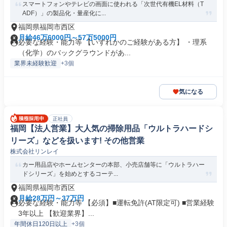
スマートフォンやテレビの画面に使われる「次世代有機EL材料（T
ADF）」の製品化・量産化に...
福岡県福岡市西区
月給46万6000円～57万5000円
必要な経験・能力等 【いずれかのご経験がある方】 ・理系
（化学）のバックグラウンドがあ...
業界未経験歓迎
+3個
気になる
正社員
福岡【法人営業】大人気の掃除用品「ウルトラハードシ
リーズ」などを扱います! その他営業
株式会社リンレイ
カー用品店やホームセンターの本部、小売店舗等に「ウルトラハー
ドシリーズ」を始めとするコーテ...
福岡県福岡市西区
月給28万円～37万円
必要な経験・能力等 【必須】■運転免許(AT限定可) ■営業経験
3年以上 【歓迎業界】...
年間休日120日以上
+3個