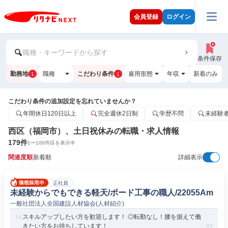
会員登録
ログイン
職種・キーワードから探す
条件保存
勤務地
職種
こだわり条件
雇用形態
年収
新着のみ
1
1
こだわり条件の追加設定を忘れていませんか？
年間休日120日以上
完全週休2日制
学歴不問
未経験
西区（福岡市）、土日祝休みの転職・求人情報
179
件
1
〜
100
件目を表示中
関連度順
新着順
詳細表示
正社員
未経験からでもできる軽天/ボード工事の職人/22055Am
一般社団法人全国建設人材協会(人材紹介)
スキルアップしたい方を歓迎します！ ◎転勤なし！腰を据えて働
きたい方をお待ちしています！