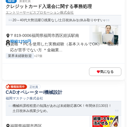
NEW
派遣社員
クレジットカード入退会に関する事務処理
エントリーサービスプロモーション株式会社
20～40代大勢活躍◎残業なし/土日祝休み/お休み取りやすい♪
〒819-0006福岡県福岡市西区姪浜駅南
時給1250円
資格 ＊PCを使用した実務経験（基本スキルでOK） ＊電話対
応が苦手でない方 ＊金融業...
業界未経験歓迎
+27個
気になる
正社員
CADオペレーター/機械設計
福岡マステック株式会社
機械科課程程度の知識があれば未経験応募OK！年間休日130日！
土日祝休み残業少なめ。
福岡県福岡市西区