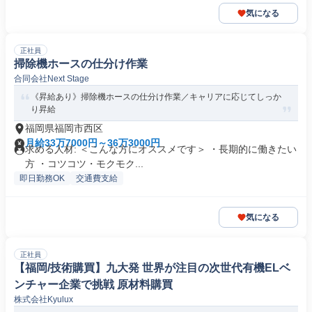
気になる
正社員
掃除機ホースの仕分け作業
合同会社Next Stage
《昇給あり》掃除機ホースの仕分け作業／キャリアに応じてしっか
り昇給
福岡県福岡市西区
月給33万7000円～36万3000円
求める人材: ＜こんな方にオススメです＞ ・長期的に働きたい
方 ・コツコツ・モクモク...
即日勤務OK
交通費支給
気になる
正社員
【福岡/技術購買】九大発 世界が注目の次世代有機ELベ
ンチャー企業で挑戦 原材料購買
株式会社Kyulux