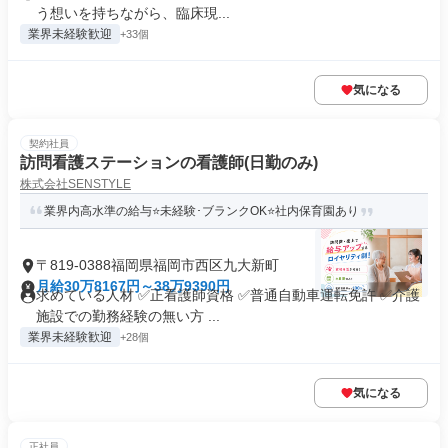
う想いを持ちながら、臨床現...
業界未経験歓迎
+33個
気になる
契約社員
訪問看護ステーションの看護師(日勤のみ)
株式会社SENSTYLE
業界内高水準の給与⭐未経験･ブランクOK⭐社内保育園あり
〒819-0388福岡県福岡市西区九大新町
月給30万8167円～38万9390円
求めている人材 ✅正看護師資格 ✅普通自動車運転免許 ✅介護
施設での勤務経験の無い方 ...
業界未経験歓迎
+28個
気になる
正社員