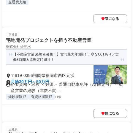
交通費支給
気になる
正社員
宅地開発プロジェクトを担う不動産営業
株式会社妙見水
【不動産営業 経験者募集！】賞与最大年3回！丁寧なOJTあり／実
働8時間＆原則定時退社！
〒819-0386福岡県福岡市西区元浜
月給30万円～50万円
必要資格・経験 ＜必須＞ 普通自動車免許（AT限定可） 不動
産営業の経験（年数不問...
経験者歓迎
有資格者歓迎
+1個
気になる
正社員