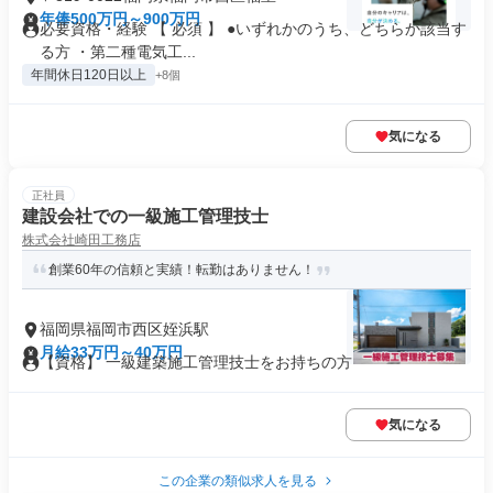
年俸500万円～900万円
必要資格・経験 【 必須 】 ●いずれかのうち、どちらか該当す
る方 ・第二種電気工...
年間休日120日以上
+8個
気になる
正社員
建設会社での一級施工管理技士
株式会社崎田工務店
創業60年の信頼と実績！転勤はありません！
福岡県福岡市西区姪浜駅
月給33万円～40万円
【資格】 一級建築施工管理技士をお持ちの方
気になる
この企業の類似求人を見る