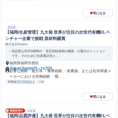
気になる
正社員
【福岡/生産管理】九大発 世界が注目の次世代有機ELベ
ンチャー企業で挑戦 原材料購買
株式会社Kyulux
高品質なOLED材料の「安定供給体制の構築」が最大のミッション
です。そのために生産委託先と...
福岡県福岡市西区
月給46万6000円～74万円
必要な経験・能力等 ・業界経験： 医農薬、または化学関連メ
ーカーにおける実務経験 ・職...
年間休日120日以上
+2個
気になる
正社員
【福岡/品質評価】九大発 世界が注目の次世代有機ELベ