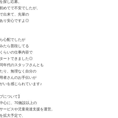
を探し応募。

初めてで不安でしたが、

で出来て、先輩の

あり安心ですよ◎

ら心配でしたが

みたら普段してる

くらいの仕事内容で

タートできました◎

同年代のスタッフさんとも

たり、無理なく自分の

用者さんのお手伝いが

がいを感じられています♪

プについて】

中心に、70施設以上の

サービスや児童発達支援を運営。

を拡大予定で、
