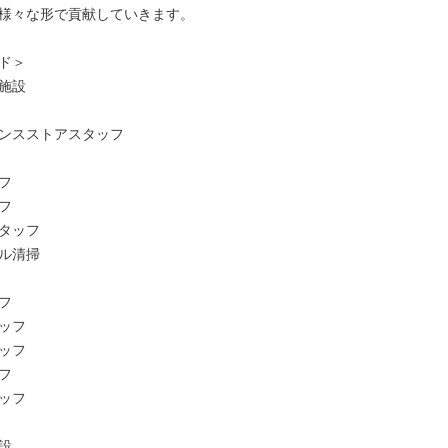
様々な形で貢献していきます。

ド＞

施設

ンスストアスタッフ





タッフ

ル清掃



ッフ

ッフ



ッフ


