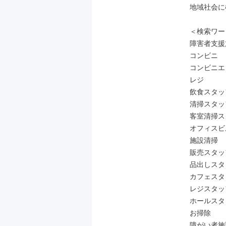
地域社会に
＜検索ワー
障害者支援
コンビニ

コンビニエ
レジ

飲食スタッフ
清掃スタッフ
客室清掃ス
オフィスビ
施設清掃

販売スタッフ
品出しスタ
カフェスタ
レジスタッフ
ホールスタ
お掃除

障がい者施設