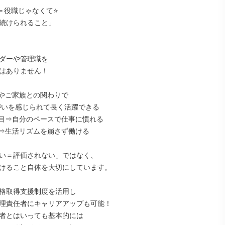
＝役職じゃなくて⭐

続けられること」

ダーや管理職を

はありません！

やご家族との関わりで

目⇒自分のペースで仕事に慣れる

⇒生活リズムを崩さず働ける

い＝評価されない」ではなく、

けること自体を大切にしています。

格取得支援制度を活用し

理責任者にキャリアアップも可能！

者とはいっても基本的には
