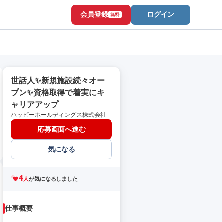
会員登録
ログイン
無料
世話人✨新規施設続々オー
プン✨資格取得で着実にキ
ャリアアップ
ハッピーホールディングス株式会社
応募画面へ進む
気になる
4
人
が気になるしました
仕事概要