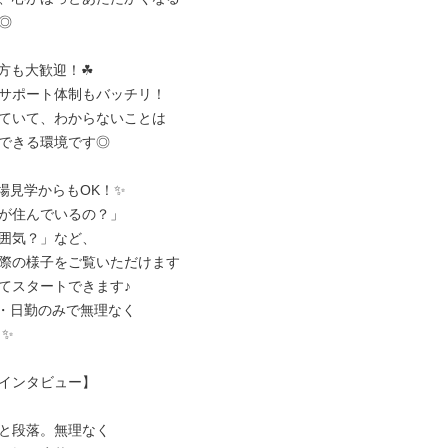


方も大歓迎！☘

サポート体制もバッチリ！

ていて、わからないことは

できる環境です◎

場見学からもOK！✨

が住んでいるの？」

囲気？」など、

際の様子をご覧いただけます

てスタートできます♪

・日勤のみで無理なく

インタビュー】

と段落。無理なく
