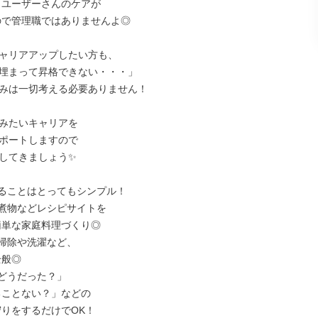
ャリアアップしたい方も、

埋まって昇格できない・・・」

みは一切考える必要ありません！

みたいキャリアを

ポートしますので

してきましょう✨

ることはとってもシンプル！

煮物などレシピサイトを

掃除や洗濯など、

どうだった？」
