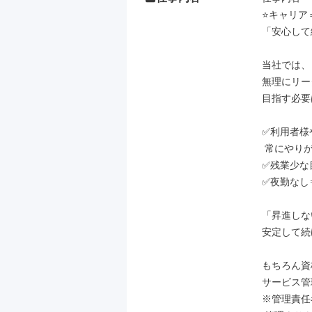
⭐キャリア
「安心して
当社では、

無理にリー
目指す必要
✅利用者様
 常にやりがいを感じられて長く活躍できる

✅残業少な
✅夜勤なし
「昇進しな
安定して続
もちろん資
サービス管
※管理責任