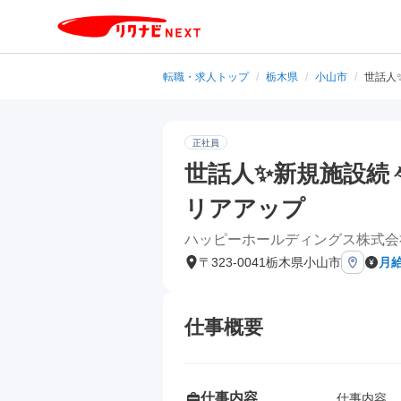
転職・求人トップ
/
栃木県
/
小山市
/
世話人
正社員
世話人✨新規施設続
リアアップ
ハッピーホールディングス株式会
〒323-0041栃木県小山市
月給
仕事概要
仕事内容
仕事内容
