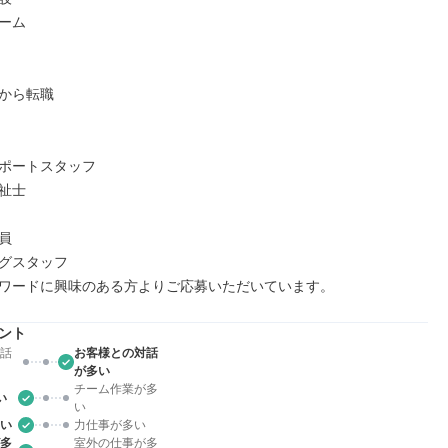
ーム

から転職

ポートスタッフ

祉士



グスタッフ

ワードに興味のある方よりご応募いただいています。
ント
話
お客様との対話
が多い
チーム作業が多
い
い
い
力仕事が多い
多
室外の仕事が多