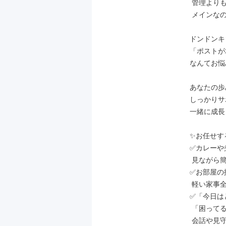
 管理よりもユーザーさんのケアが

 メインなので管理職ではありませんよ◎

ドンドンキ
「ポストが
なんてお悩
あなたの歩
しっかりサ
一緒に成長
✨お任せす
✅カレーや
 見ながら簡単な家庭料理づくり◎

✅お部屋の
 軽い家事全般◎

✅「今日は
 「困ってることない？」などの

 会話や見守りをするだけでOK！
