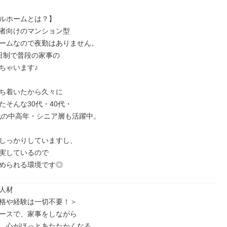
ルホームとは？】

者向けのマンション型

ームなので夜勤はありません。

日制で普段の家事の

ちゃいます♪

ち着いたから久々に

そんな30代・40代・

0代の中高年・シニア層も活躍中。

しっかりしていますし、

実しているので

められる環境です◎
人材

格や経験は一切不要！＞

ースで、家事をしながら

、心がほっとあたたかくなる
