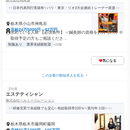
株式会社高尾屋
日本代表同行実績有✨パリ・東京・リオ3大会連続トレーナー派遣
栃木県小山市神鳥谷
月給24万5000円～42万円
求めている人材 【必須条件】 ✅鍼灸師の資格をお持ちの方 ※
取得予定の方もご相談くださ...
制服あり
業界未経験歓迎
+22個
気になる
この企業の類似求人を見る
正社員
エステティシャン
株式会社ベルミーリレーション
研修充実で未経験でも安心✨有給取得率100％✨賞与年３回✨
栃木県栃木市藤岡町藤岡