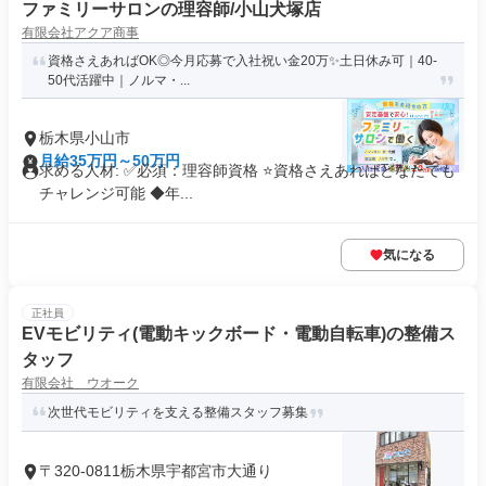
ファミリーサロンの理容師/小山犬塚店
有限会社アクア商事
資格さえあればOK◎今月応募で入社祝い金20万✨️土日休み可｜40-
50代活躍中｜ノルマ・...
栃木県小山市
月給35万円～50万円
求める人材: ✅必須：理容師資格 ⭐️資格さえあればどなたでも
チャレンジ可能 ◆年...
気になる
正社員
EVモビリティ(電動キックボード・電動自転車)の整備ス
タッフ
有限会社 ウオーク
次世代モビリティを支える整備スタッフ募集
〒320-0811栃木県宇都宮市大通り