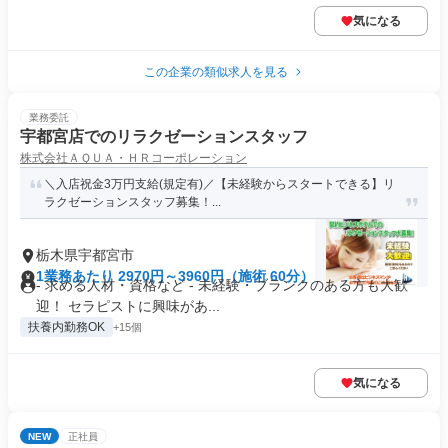
気になる
この企業の類似求人を見る
業務委託
宇都宮店でのリラクゼーションスタッフ
株式会社ＡＱＵＡ・ＨＲコーポレーション
＼入店祝金3万円支給(規定有)／【未経験からスタートできる】リ
ラクゼーションスタッフ募集！...
栃木県宇都宮市
1業務あたり 2970円～3960円（施術 60分）
- 求める人材・資格など - 未経験・ブランクのある方も大歓
迎！ セラピストに興味があ...
扶養内勤務OK
+15個
気になる
NEW
正社員