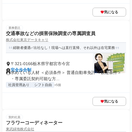
気になる
業務委託
交通事故などの損害保険調査の専属調査員
株式会社東京データキャリ
経験者優遇✅️出社なし！現場へは直行直帰、それ以外は在宅業務
〒321-0166栃木県宇都宮市今宮
完全歩合制
求めている人材 ＜必須条件＞ 普通自動車免許 ＜歓迎条件＞
・専属委託契約可能な方...
社員登用あり
シフト自由
+5個
気になる
契約社員
フラワーコーディネーター
東武緑地株式会社