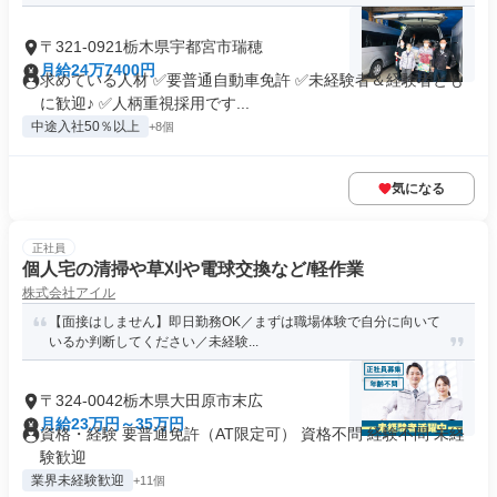
〒321-0921栃木県宇都宮市瑞穂
月給24万7400円
求めている人材 ✅要普通自動車免許 ✅未経験者＆経験者とも
に歓迎♪ ✅人柄重視採用です...
中途入社50％以上
+8個
気になる
正社員
個人宅の清掃や草刈や電球交換など/軽作業
株式会社アイル
【面接はしません】即日勤務OK／まずは職場体験で自分に向いて
いるか判断してください／未経験...
〒324-0042栃木県大田原市末広
月給23万円～35万円
資格・経験 要普通免許（AT限定可） 資格不問 経験不問 未経
験歓迎
業界未経験歓迎
+11個