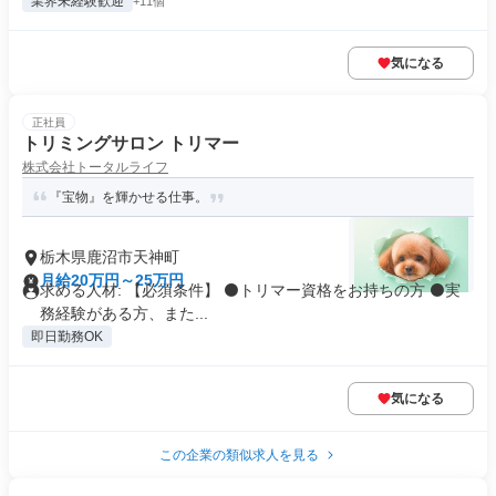
業界未経験歓迎
+11個
気になる
正社員
トリミングサロン トリマー
株式会社トータルライフ
『宝物』を輝かせる仕事。
栃木県鹿沼市天神町
月給20万円～25万円
求める人材: 【必須条件】 ⚫トリマー資格をお持ちの方 ⚫実
務経験がある方、また...
即日勤務OK
気になる
この企業の類似求人を見る