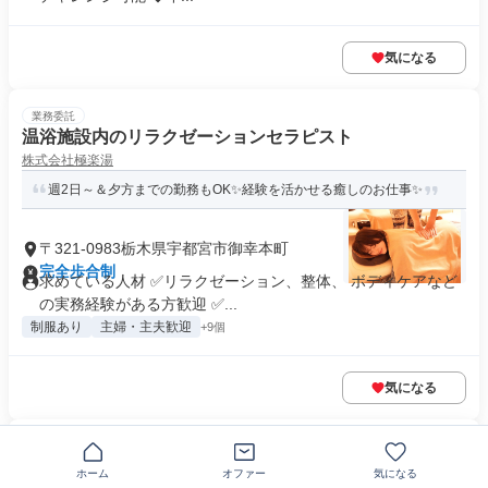
気になる
業務委託
温浴施設内のリラクゼーションセラピスト
株式会社極楽湯
週2日～＆夕方までの勤務もOK✨経験を活かせる癒しのお仕事✨
〒321-0983栃木県宇都宮市御幸本町
完全歩合制
求めている人材 ✅リラクゼーション、整体、 ボディケアなど
の実務経験がある方歓迎 ✅...
制服あり
主婦・主夫歓迎
+9個
気になる
正社員
ファミリーサロンの理容師/箱森店
ホーム
オファー
気になる