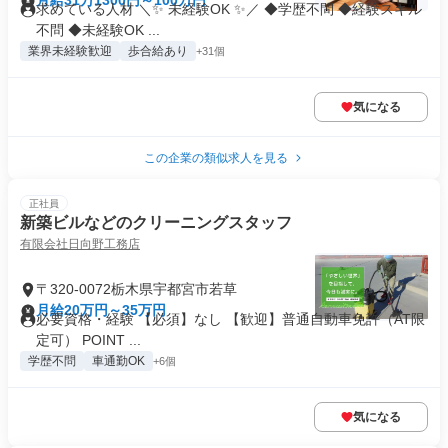
月給31万1300円～100万円
求めている人材 ＼✨ 未経験OK ✨／ ◆学歴不問 ◆経験スキル
不問 ◆未経験OK ...
業界未経験歓迎
歩合給あり
+31個
気になる
この企業の類似求人を見る
正社員
新築ビルなどのクリーニングスタッフ
有限会社日向野工務店
〒320-0072栃木県宇都宮市若草
月給20万円～35万円
必要資格・経験 【必須】なし 【歓迎】普通自動車免許（AT限
定可） POINT ...
学歴不問
車通勤OK
+6個
気になる