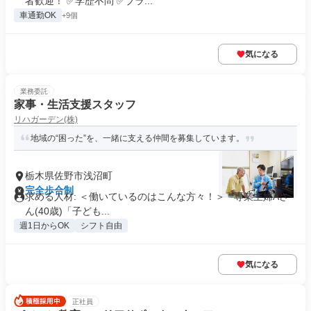
者歓迎！ ✅学歴不問 ✅ブラ...
車通勤OK
+9個
気になる
業務委託
家事・生活支援スタッフ
リハガーデン(株)
地域の“困った”を、一緒に支える仲間を募集しています。
栃木県佐野市浅沼町
完全歩合制
求める人材: ＜働いているのはこんな方々！＞ * 専業主婦Aさ
ん(40歳)「子ども...
週1日からOK
シフト自由
気になる
正社員