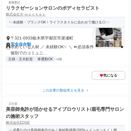
業務委託
リラクゼーションサロンのボディセラピスト
株式会社Ｒ‐ｍｏｎｋｅｙ
未経験・ブランクOK！ライフスタイルに合わせて働ける◎
〒321-0933栃木県宇都宮市簗瀬町
完全歩合制
求めている人材 ／ 未経験OK✨ ＼ ⏩必須条件 ……………… ■
個別でのコミュニ...
主婦・主夫歓迎
車通勤OK
+4個
気になる
この企業の類似求人を見る
正社員
美容師免許が活かせるアイブロウリスト/眉毛専門サロン
の施術スタッフ
株式会社EDGE
必要なのは美容師免許のみ｜有給取得率100%＋インセンも！｜残