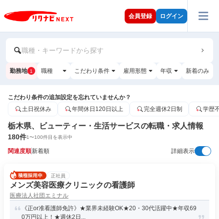
会員登録
ログイン
職種・キーワードから探す
勤務地
職種
こだわり条件
雇用形態
年収
新着のみ
1
こだわり条件の追加設定を忘れていませんか？
土日祝休み
年間休日120日以上
完全週休2日制
学歴
栃木県、ビューティー・生活サービスの転職・求人情報
180
件
1
〜
100
件目を表示中
関連度順
新着順
詳細表示
正社員
メンズ美容医療クリニックの看護師
医療法人社団エミナル
《正or准看護師免許》★業界未経験OK★20・30代活躍中★年収69
0万円以上！★週休2日...