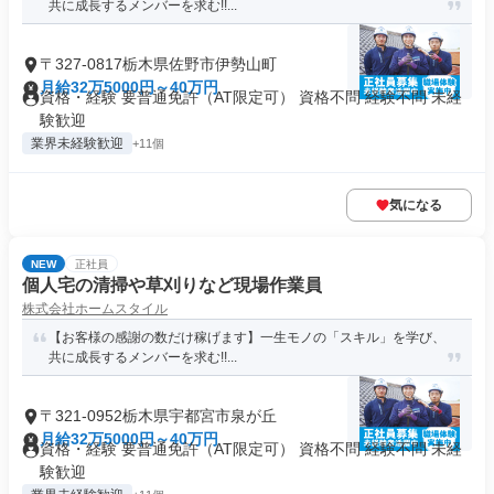
共に成長するメンバーを求む!!...
〒327-0817栃木県佐野市伊勢山町
月給32万5000円～40万円
資格・経験 要普通免許（AT限定可） 資格不問 経験不問 未経
験歓迎
業界未経験歓迎
+11個
気になる
NEW
正社員
個人宅の清掃や草刈りなど現場作業員
株式会社ホームスタイル
【お客様の感謝の数だけ稼げます】一生モノの「スキル」を学び、
共に成長するメンバーを求む!!...
〒321-0952栃木県宇都宮市泉が丘
月給32万5000円～40万円
資格・経験 要普通免許（AT限定可） 資格不問 経験不問 未経
験歓迎