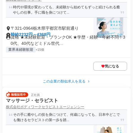
時代や環境が変わっても、未経験から始めてもずっと続けられる癒
やしの仕事。手に職を身につけて...
〒321-0964栃木県宇都宮市駅前通り
時給2232円～4368円
資格 ★未経験歓迎・ブランクOK ★学歴・経験・年齢不問！3
0代、40代などミドル世代...
業界未経験歓迎
+15個
気になる
この企業の類似求人を見る
正社員
マッサージ・セラピスト
株式会社ボディワークセラピストエージェンシー
その手に癒やしの技を身につけて、何歳になっても、日本中どこで
も働けるセラピストの第一歩を踏...