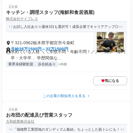
正社員
キッチン・調理スタッフ(海鮮和食居酒屋)
株式会社サイプレス
お試し入社あり☆週休3日も選択可！成長企業でキャリアアップ◎
〒321-0962栃木県宇都宮市今泉町
月給28万1500円～32万1500円
求めている人材 ＼＼学歴不問・年齢不問！／／ ＊高卒・専門
卒・大学卒… 学歴関係な...
業界未経験歓迎
歩合給あり
+36個
気になる
この企業の類似求人を見る
正社員
お布団の配達及び営業スタッフ
大和総業株式会社
「瑞穂野工業団地のダンディズム集結」ちょっとした筋トレにも！