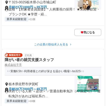
〒323-0025栃木県小山市城山町
月給23万1000円～35万円
資格 *【対象者全員面接】* 人柄重視の採用！ ★未経験歓迎・
ブランクOK ★学歴・経...
業界未経験歓迎
+11個
気になる
この企業の類似求人を見る
正社員
障がい者の就労支援スタッフ
株式会社千手
実働6.5h✨利用者様との絆が深まる温かい職場✨/ss32S
栃木県佐野市伊賀町
月給28万7000円～45万円
求めている人材 ＜必須＞ ✅普通自動車免許（AT限定可） ✅運
転免許があれば福祉系の...
業界未経験歓迎
+10個