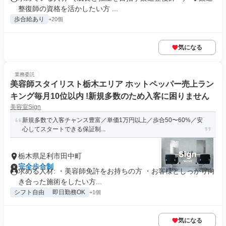
整復師の資格を活かしたい方 ...
歩合給あり
+20個
気になる
業務委託
美容師スタイリスト栃木エリア ホットペッパー売上ラン
キング毎月10位以内 !新規多数のため入客に困りません
美容室Sign
新規多数で入客チャンス豊富／単価1万円以上／歩合50〜60%／安
心してスタートできる保証制...
栃木県足利市田中町
完全歩合制
求める人材: ・美容師免許をお持ちの方 ・お客様としっかり向
き合った施術をしたい方...
シフト自由
即日勤務OK
+1個
気になる