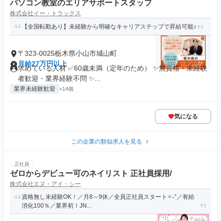
パソコン教室のエリアサポートスタッフ
株式会社イー・トラックス
【全国転勤あり】未経験から明確なキャリアステップで昇給可能♪
〒323-0025栃木県小山市城山町
月給27万円以上
求めている人材 ✅60歳未満（定年のため） ✨無資格・未経験
者歓迎・業界経験不問 ✨...
業界未経験歓迎
+14個
気になる
この企業の類似求人を見る
正社員
ゼロからデビュー可のネイリスト 正社員採用/
株式会社エヌ・アイ・シー
資格無し未経験OK！／月8～9休／全員正社員スタート✧˖°／有給
消化100％／業界初！JN...