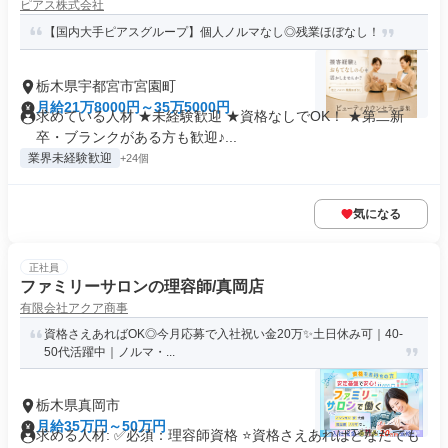
ピアス株式会社
【国内大手ピアスグループ】個人ノルマなし◎残業ほぼなし！
栃木県宇都宮市宮園町
月給21万8000円～35万5000円
求めている人材 ★未経験歓迎 ★資格なしでOK！ ★第二新
卒・ブランクがある方も歓迎♪...
業界未経験歓迎
+24個
気になる
正社員
ファミリーサロンの理容師/真岡店
有限会社アクア商事
資格さえあればOK◎今月応募で入社祝い金20万✨️土日休み可｜40-
50代活躍中｜ノルマ・...
栃木県真岡市
月給35万円～50万円
求める人材: ✅必須：理容師資格 ⭐️資格さえあればどなたでも