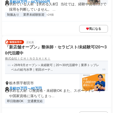
月給28万円～44万5000円
求めている人材 【求める人材】 当社では、経験や資格だけで
採用を判断していません。 ...
制服あり
業界未経験歓迎
+24個
気になる
正社員
「新店舗オープン」整体師・セラピスト/未経験可/20〜3
0代活躍中
株式会社ＩＣＨＩＮＯＳＨＩＫＩ
＜26年9月オープン＞未経験可｜20〜30代活躍中｜業界トップレ
ベルの給与水準｜初回ボーナ...
栃木県宇都宮市
月給25万円～40万円
求める人材: ◎無資格・未経験OK また、スポーツトレーナー
や国家資格に落ちてしまっ...
即日勤務OK
交通費支給