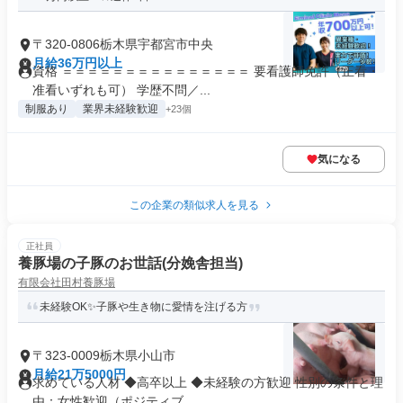
〒320-0806栃木県宇都宮市中央
月給36万円以上
資格 ＝＝＝＝＝＝＝＝＝＝＝＝＝＝＝ 要看護師免許（正看・
准看いずれも可） 学歴不問／...
制服あり
業界未経験歓迎
+23個
気になる
この企業の類似求人を見る
正社員
養豚場の子豚のお世話(分娩舎担当)
有限会社田村養豚場
未経験OK✨子豚や生き物に愛情を注げる方
〒323-0009栃木県小山市
月給21万5000円
求めている人材 ◆高卒以上 ◆未経験の方歓迎 性別の条件と理
由：女性歓迎（ポジティブ...