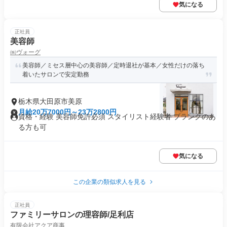
気になる
正社員
美容師
㈱ヴォーグ
美容師／ミセス層中心の美容師／定時退社が基本／女性だけの落ち
着いたサロンで安定勤務
栃木県大田原市美原
月給20万7000円～23万2800円
資格・経験 美容師免許必須 スタイリスト経験者 ブランクのあ
る方も可
気になる
この企業の類似求人を見る
正社員
ファミリーサロンの理容師/足利店
有限会社アクア商事