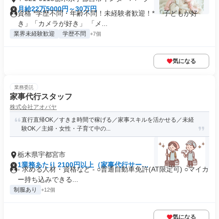
月給22万5000円～30万円
資格 *学歴不問・年齢不問！未経験者歓迎！* 「子どもが好
き」「カメラが好き」 「メ...
業界未経験歓迎
学歴不問
+7個
気になる
業務委託
家事代行スタッフ
株式会社アオバヤ
直行直帰OK／すきま時間で稼げる／家事スキルを活かせる／未経
験OK／主婦・女性・子育て中の...
栃木県宇都宮市
1業務あたり 2100円以上（家事代行サービ
- 求める人材・資格など - ○普通自動車免許(AT限定可) ○マイカ
ス対応 -1分）
ー持ち込みできる...
制服あり
+12個
気になる