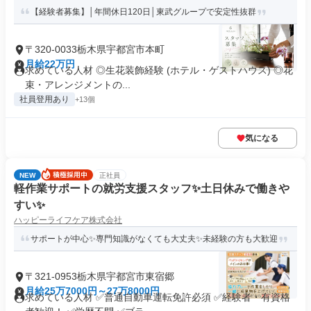
【経験者募集】│年間休日120日│東武グループで安定性抜群
〒320-0033栃木県宇都宮市本町
月給22万円
求めている人材 ◎生花装飾経験 (ホテル・ゲストハウス) ◎花
束・アレンジメントの...
社員登用あり
+13個
気になる
NEW
正社員
軽作業サポートの就労支援スタッフ✨土日休みで働きや
すい✨
ハッピーライフケア株式会社
サポートが中心✨専門知識がなくても大丈夫✨未経験の方も大歓迎
〒321-0953栃木県宇都宮市東宿郷
月給25万7000円～27万8000円
求めている人材 ✅普通自動車運転免許必須 ✅経験者・有資格