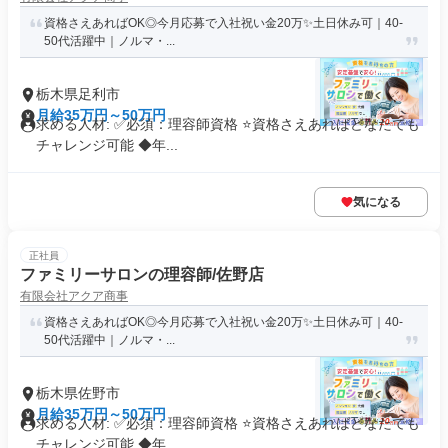
資格さえあればOK◎今月応募で入社祝い金20万✨️土日休み可｜40-
50代活躍中｜ノルマ・...
栃木県足利市
月給35万円～50万円
求める人材: ✅必須：理容師資格 ⭐️資格さえあればどなたでも
チャレンジ可能 ◆年...
気になる
正社員
ファミリーサロンの理容師/佐野店
有限会社アクア商事
資格さえあればOK◎今月応募で入社祝い金20万✨️土日休み可｜40-
50代活躍中｜ノルマ・...
栃木県佐野市
月給35万円～50万円
求める人材: ✅必須：理容師資格 ⭐️資格さえあればどなたでも
チャレンジ可能 ◆年...