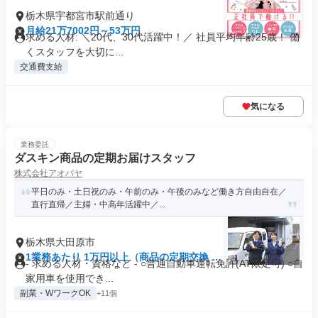
栃木県宇都宮市駅前通り
月給21万7002円～53万円
求める人材: ＼20代、30代活躍中！／ 社員平均年齢25歳！ 働
くスタッフを大切に...
交通費支給
気になる
業務委託
ダスキン商品の定期お届けスタッフ
株式会社アオバヤ
平日のみ・土日祝のみ・午前のみ・午後のみなど働き方自由自在／
直行直帰／主婦・中高年活躍中／...
栃木県大田原市
1業務あたり 1万円以上（商品の定期交換 -1
- 求める人材・資格など - ○普通自動車運転免許(AT限定可) ○自
分）
家用車を使用でき...
副業・WワークOK
+11個