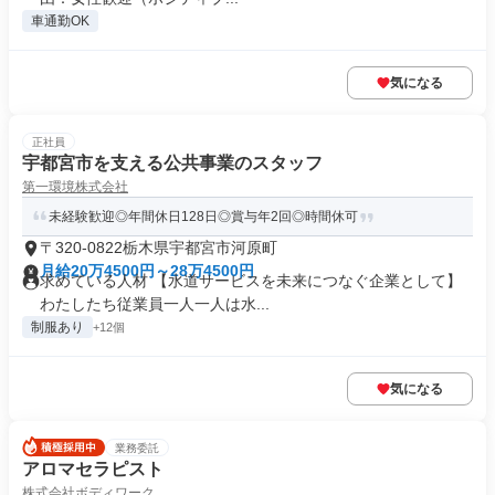
車通勤OK
気になる
正社員
宇都宮市を支える公共事業のスタッフ
第一環境株式会社
未経験歓迎◎年間休日128日◎賞与年2回◎時間休可
〒320-0822栃木県宇都宮市河原町
月給20万4500円～28万4500円
求めている人材 【水道サービスを未来につなぐ企業として】
わたしたち従業員一人一人は水...
制服あり
+12個
気になる
業務委託
アロマセラピスト
株式会社ボディワーク