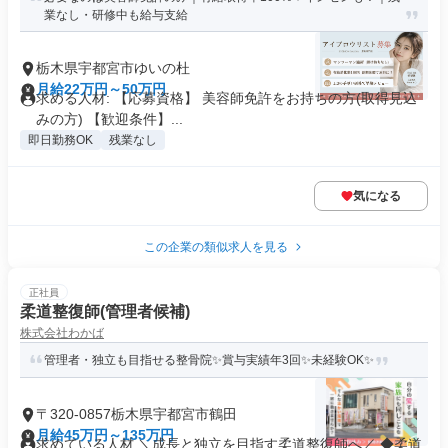
業なし・研修中も給与支給
栃木県宇都宮市ゆいの杜
月給22万円～50万円
求める人材: 【応募資格】 美容師免許をお持ちの方(取得見込
みの方) 【歓迎条件】...
即日勤務OK
残業なし
気になる
この企業の類似求人を見る
正社員
柔道整復師(管理者候補)
株式会社わかば
管理者・独立も目指せる整骨院✨賞与実績年3回✨未経験OK✨
〒320-0857栃木県宇都宮市鶴田
月給45万円～135万円
求めている人材 ＼成長と独立を目指す柔道整復師へ／ ◆柔道