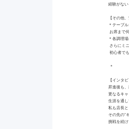
経験がない
【その他、
＊テーブル
 お席まで伺っての注文取りはありません。

＊各調理場
 さらにミニモニターで都度レシピを確認でき、

 初心者でもスムーズな調理が可能です！

 ＊

【インタビ
昇進後も、
更なるキャ
生涯を通し
私も店長と
その先の”
挑戦を続け