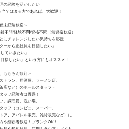
理の経験を活かしたい

も当てはまる方であれば、大歓迎！

種未経験歓迎＞

年齢不問/経験不問/資格不問（無資格歓迎）

とにチャレンジしたい気持ちを応援！

ターから正社員を目指したい」

、もちろん歓迎＞

ストラン、居酒屋、ラーメン店、

茶店など）のホールスタッフ・

タッフ経験者は優遇！

フ、調理員、洗い場、

タッフ（コンビニ、スーパー、

トア、アパレル販売、雑貨販売など）に

方や経験者歓迎！ブランクOK！

社員や契約社員、短期を含むアルバイト、
