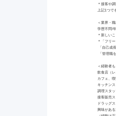
＊接客や調
上記1つで
＜業界・職
学歴不問/
＊新しいこ
＊「フリー
 「自己成長していきたい」

 「管理職を目指したい」という方にもオススメ！

＜経験者も
飲食店（レ
カフェ、喫
キッチンス
調理スタッ
接客販売ス
ドラッグス
興味がある
（経験は正