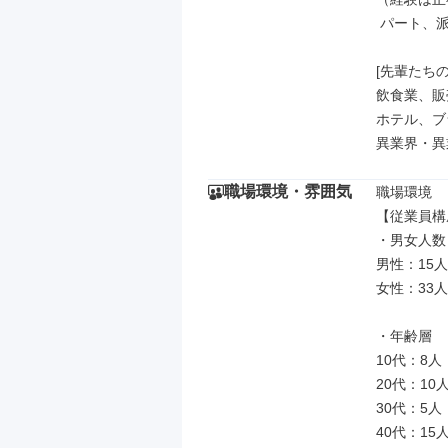
 パート、派遣、業務委託などもOK）

[先輩たちの
飲食業、販
ホテル、ブ
異業界・異
職場環境・雰囲気
職場環境

【従業員構
・男女人数

男性：15人

女性：33人

・年齢層

10代：8人

20代：10人
30代：5人

40代：15人