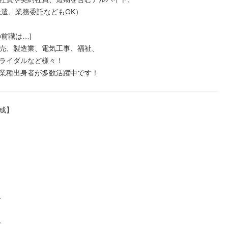
前職は…]

売、製造業、電気工事、福祉、

ライダルなど様々！

業種出身者が多数活躍中です！
成】




