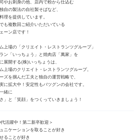
司やお刺身の他、店内で粉から仕込む

独自の製法の自社製そばなど、

料理を提供しています。

でも複数回ご紹介いただいている

ェーン店です！

ム上場の「クリエイト・レストランツグループ」

ラン「いっちょう」と焼肉店「萬家」を

に展開する(株)いっちょうは、

ム上場のクリエイト・レストランツグループ。

ーズを掴んだ工夫と独自の運営戦略で、

実に拡大中！安定性もバツグンの会社です。

一緒に

さ」と「笑顔」をつくっていきましょう！
30代活躍中！第二新卒歓迎＞

ュニケーションを取ることが好き

せることが好き
