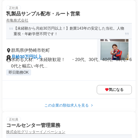
正社員
乳製品サンプル配布・ルート営業
布亀株式会社
【未経験から月給30万円以上！】創業143年の安定した当社。人物
重視・年齢学歴不問です！
群馬県伊勢崎市乾町
月給30万円以上
求める人材: ・未経験歓迎！ ・20代、30代、40代、50代、6
0代と幅広い年代...
即日勤務OK
気になる
この企業の類似求人を見る
正社員
コールセンター管理業務
株式会社グリッターイノベーション