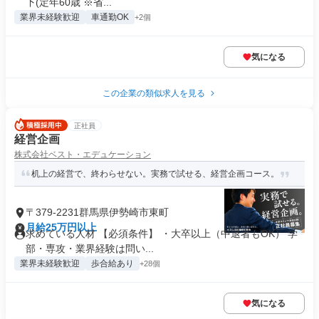
下(定年60歳 ※省...
業界未経験歓迎
車通勤OK
+2個
気になる
この企業の類似求人を見る
正社員
経営企画
株式会社ベスト・エデュケーション
机上の経営で、終わらせない。実務で試せる、経営企画コース。
〒379-2231群馬県伊勢崎市東町
月給25万円以上
求めている人材 【必須条件】 ・大卒以上（中退者もOK） 学
部・専攻・業界経験は問い...
業界未経験歓迎
歩合給あり
+28個
気になる