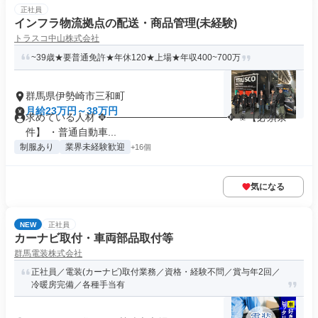
正社員
インフラ物流拠点の配送・商品管理(未経験)
トラスコ中山株式会社
~39歳★要普通免許★年休120★上場★年収400~700万
群馬県伊勢崎市三和町
月給23万円～38万円
求めている人材 ✥─────────────────✥ ✬【必須条
件】 ・普通自動車...
制服あり
業界未経験歓迎
+16個
気になる
NEW
正社員
カーナビ取付・車両部品取付等
群馬電装株式会社
正社員／電装(カーナビ)取付業務／資格・経験不問／賞与年2回／
冷暖房完備／各種手当有