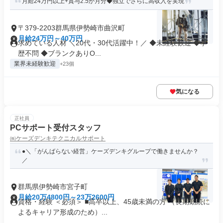
月給24万円以上+賞与2.5か月分◆独立でさらに高収入を実現
〒379-2203群馬県伊勢崎市曲沢町
月給24万円～40万円
求めている人材 ＼20代・30代活躍中！／ ◆未経験歓迎 ◆学
歴不問 ◆ブランクありO...
業界未経験歓迎
+23個
気になる
正社員
PCサポート受付スタッフ
㈱ケーズデンキテクニカルサポート
●＼「がんばらない経営」ケーズデンキグループで働きませんか？
／
群馬県伊勢崎市宮子町
月給20万4800円～23万2600円
資格・経験 ＜必須＞ ■高卒以上、45歳未満の方 （長期勤続に
よるキャリア形成のため）...