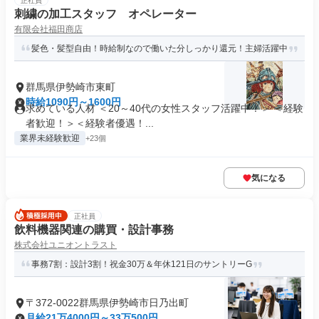
正社員
刺繍の加工スタッフ オペレーター
有限会社福田商店
髪色・髪型自由！時給制なので働いた分しっかり還元！主婦活躍中
群馬県伊勢崎市東町
時給1090円～1600円
求めている人材 ＜20～40代の女性スタッフ活躍中！＞ ＜経験
者歓迎！＞＜経験者優遇！...
業界未経験歓迎
+23個
気になる
正社員
飲料機器関連の購買・設計事務
株式会社ユニオントラスト
事務7割：設計3割！祝金30万＆年休121日のサントリーG
〒372-0022群馬県伊勢崎市日乃出町
月給21万4000円～33万500円