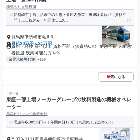
株式会社日野技研
伊勢崎市｜若手活躍中の工場・倉庫内作業｜未経験者歓迎｜資格不
問｜土日祝休み｜年間休日120...
群馬県伊勢崎市粕川町
月給20万円～21万円
資格・経験 高卒以上 資格不問（無資格OK） 経験不問 未経験
者歓迎 残業可能な方や休...
業界未経験歓迎
+11個
気になる
正社員
東証一部上場メーカーグループの飲料製造の機械オペレ
ーター
群馬ビバレッジ株式会社
理論年収385万円～｜年間休日123日｜転勤なし安定/s61
〒370-0101群馬県伊勢崎市境東新井