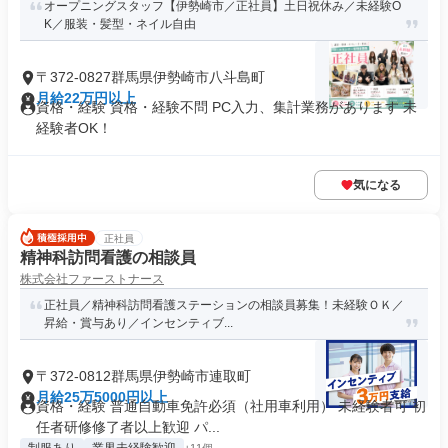
オープニングスタッフ【伊勢崎市／正社員】土日祝休み／未経験O
K／服装・髪型・ネイル自由
〒372-0827群馬県伊勢崎市八斗島町
月給22万円以上
資格・経験 資格・経験不問 PC⼊⼒、集計業務があります 未
経験者OK！
気になる
正社員
精神科訪問看護の相談員
株式会社ファーストナース
正社員／精神科訪問看護ステーションの相談員募集！未経験ＯＫ／
昇給・賞与あり／インセンティブ...
〒372-0812群馬県伊勢崎市連取町
月給25万5000円以上
資格・経験 普通自動車免許必須（社用車利用） 未経験者可 初
任者研修修了者以上歓迎 パ...