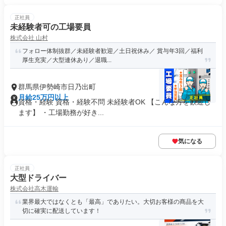
正社員
未経験者可の工場要員
株式会社 山村
フォロー体制抜群／未経験者歓迎／土日祝休み／ 賞与年3回／福利
厚生充実／大型連休あり／退職...
群馬県伊勢崎市日乃出町
月給25万円以上
資格・経験 資格・経験不問 未経験者OK 【こんな方を歓迎し
ます】 ・工場勤務が好き...
気になる
正社員
大型ドライバー
株式会社高木運輸
業界最大ではなくとも「最高」でありたい。大切お客様の商品を大
切に確実に配送しています！