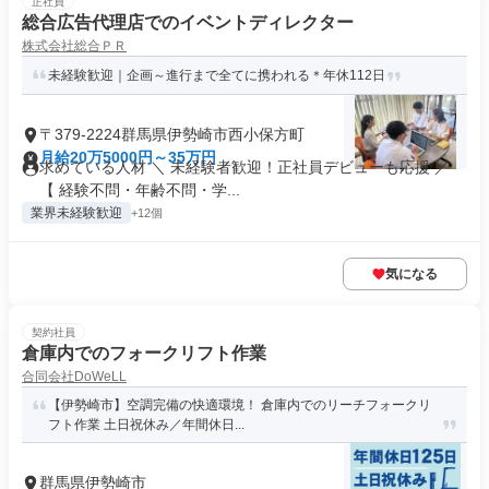
正社員
総合広告代理店でのイベントディレクター
株式会社総合ＰＲ
未経験歓迎｜企画～進行まで全てに携われる＊年休112日
〒379-2224群馬県伊勢崎市西小保方町
月給20万5000円～35万円
求めている人材 ＼ 未経験者歓迎！正社員デビューも応援 ／
【 経験不問・年齢不問・学...
業界未経験歓迎
+12個
気になる
契約社員
倉庫内でのフォークリフト作業
合同会社DoWeLL
【伊勢崎市】空調完備の快適環境！ 倉庫内でのリーチフォークリ
フト作業 土日祝休み／年間休日...
群馬県伊勢崎市