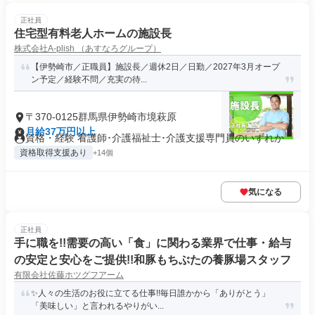
正社員
住宅型有料老人ホームの施設長
株式会社A-plish （あすなろグループ）
【伊勢崎市／正職員】施設長／週休2日／日勤／2027年3月オープ
ン予定／経験不問／充実の待...
〒370-0125群馬県伊勢崎市境萩原
月給37万円以上
資格・経験 看護師･介護福祉士･介護支援専門員のいずれか
資格取得支援あり
+14個
気になる
正社員
手に職を!!需要の高い「食」に関わる業界で仕事・給与
の安定と安心をご提供!!和豚もちぶたの養豚場スタッフ
有限会社佐藤ホツグフアーム
✨人々の生活のお役に立てる仕事!!毎日誰かから「ありがとう」
「美味しい」と言われるやりがい...