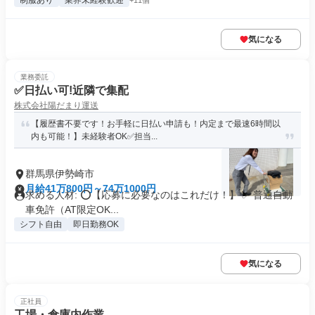
制服あり
業界未経験歓迎
+11個
気になる
業務委託
✅日払い可!近隣で集配
株式会社陽だまり運送
【履歴書不要です！お手軽に日払い申請も！内定まで最速6時間以
内も可能！】未経験者OK✅担当...
群馬県伊勢崎市
月給41万800円～74万1000円
求める人材: ⭕️【応募に必要なのはこれだけ！】 ✅ 普通自動
車免許（AT限定OK...
シフト自由
即日勤務OK
気になる
正社員
工場・倉庫内作業