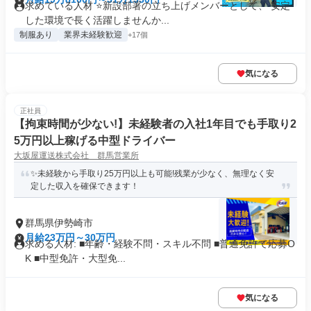
求めている人材 ⭐新設部署の立ち上げメンバーとして、 安定
した環境で長く活躍しませんか...
制服あり
業界未経験歓迎
+17個
気になる
正社員
【拘束時間が少ない!】未経験者の入社1年目でも手取り2
5万円以上稼げる中型ドライバー
大坂屋運送株式会社 群馬営業所
✨未経験から手取り25万円以上も可能!残業が少なく、無理なく安
定した収入を確保できます！
群馬県伊勢崎市
月給23万円～30万円
求める人材: ■年齢・経験不問・スキル不問 ■普通免許で応募O
K ■中型免許・大型免...
気になる