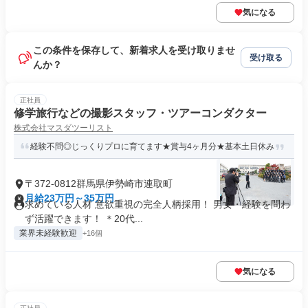
気になる
この条件を保存して、新着求人を受け取りませ
受け取る
んか？
正社員
修学旅行などの撮影スタッフ・ツアーコンダクター
株式会社マスダツーリスト
経験不問◎じっくりプロに育てます★賞与4ヶ月分★基本土日休み
〒372-0812群馬県伊勢崎市連取町
月給23万円～35万円
求めている人材 意欲重視の完全人柄採用！ 男女・経験を問わ
ず活躍できます！ ＊20代...
業界未経験歓迎
+16個
気になる