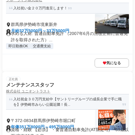
ブルーライン株式会社
入社祝い金２０万円進呈します！
群馬県伊勢崎市境東新井
月給32万5000円～33万5000円
求める人材: 普通自動車免許 （2007年6月の法改正前に普通免
許を取得された方）...
即日勤務OK
交通費支給
気になる
正社員
メンテナンススタッフ
株式会社 ユニオントラスト
入社祝金３０万円支給中【サントリーグループの成長企業で手に職
を】伊勢崎市みらい公園近隣！長...
〒372-0834群馬県伊勢崎市堀口町
年俸351万8000円～495万8000円
資格・経験 【必須】 ・要普通自動車免許(AT限定可) ・59歳以