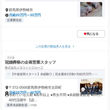
群馬県伊勢崎市
月給20万円～33万円
交通費支給
気になる
この企業の類似求人を見る
正社員
冠婚葬祭の企画営業スタッフ
株式会社メモリードグループ
【中途採用スタート】未経験◎｜完全週休2日制×月給25万円～
〒372-0006群馬県伊勢崎市太田町
月給25万円～40万円
求めている人材 ●高卒以上 ●男女不問 ●未経験者歓迎 ●20代～
40代活躍中 【必...
業界未経験歓迎
+29個