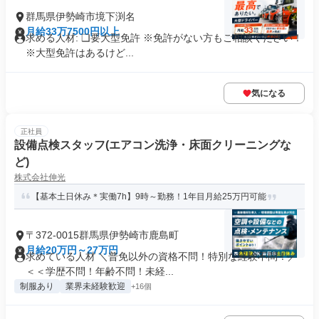
群馬県伊勢崎市境下渕名
月給33万7500円以上
求める人材: ❑要大型免許 ※免許がない方もご相談ください！
※大型免許はあるけど...
気になる
正社員
設備点検スタッフ(エアコン洗浄・床面クリーニングな
ど)
株式会社伸光
【基本土日休み＊実働7h】9時～勤務！1年目月給25万円可能
〒372-0015群馬県伊勢崎市鹿島町
月給20万円～27万円
求めている人材 ＼普免以外の資格不問！特別な経験不問！／
＜＜学歴不問！年齢不問！未経...
制服あり
業界未経験歓迎
+16個