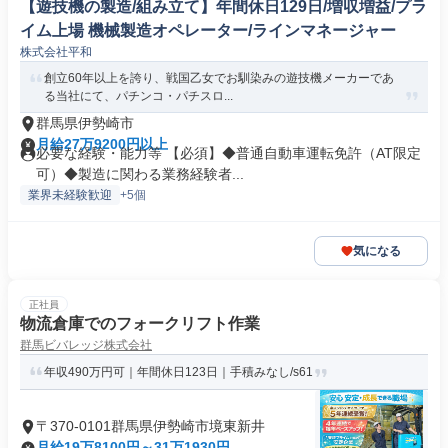
【遊技機の製造/組み立て】年間休日129日/増収増益/プラ
イム上場 機械製造オペレーター/ラインマネージャー
株式会社平和
創立60年以上を誇り、戦国乙女でお馴染みの遊技機メーカーであ
る当社にて、パチンコ・パチスロ...
群馬県伊勢崎市
月給27万9200円以上
必要な経験・能力等 【必須】◆普通自動車運転免許（AT限定
可）◆製造に関わる業務経験者...
業界未経験歓迎
+5個
気になる
正社員
物流倉庫でのフォークリフト作業
群馬ビバレッジ株式会社
年収490万円可｜年間休日123日｜手積みなし/s61
〒370-0101群馬県伊勢崎市境東新井
月給19万8100円～31万1930円