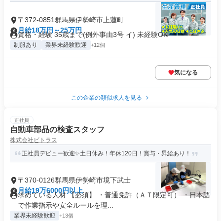
〒372-0851群馬県伊勢崎市上蓮町
月給18万円～25万円
資格・経験 35歳まで(例外事由3号 イ) 未経験OK
制服あり
業界未経験歓迎
+12個
気になる
この企業の類似求人を見る
正社員
自動車部品の検査スタッフ
株式会社ビトラス
正社員デビュー歓迎✨土日休み！年休120日！賞与・昇給あり！
〒370-0126群馬県伊勢崎市境下武士
月給19万6000円以上
求めている人材 【必須】 ・普通免許（ＡＴ限定可） ・日本語
で作業指示や安全ルールを理...
業界未経験歓迎
+13個