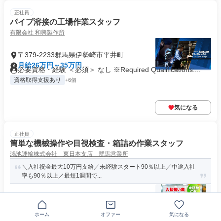
正社員
パイプ溶接の工場作業スタッフ
有限会社 和興製作所
〒379-2233群馬県伊勢崎市平井町
月給26万円～35万円
必要資格・経験 ＜必須＞ なし ※Required Qualifications:...
資格取得支援あり
+6個
気になる
正社員
簡単な機械操作や目視検査・箱詰め作業スタッフ
鴻池運輸株式会社 東日本支店 群馬営業所
＼入社祝金最大10万円支給／未経験スタート90％以上／中途入社
率も90％以上／最短1週間で...
群馬県伊勢崎市飯島町
月給18万1000円～27万円
ホーム
オファー
気になる
資格・経験 日本語でのコミュニケーションが可能な方