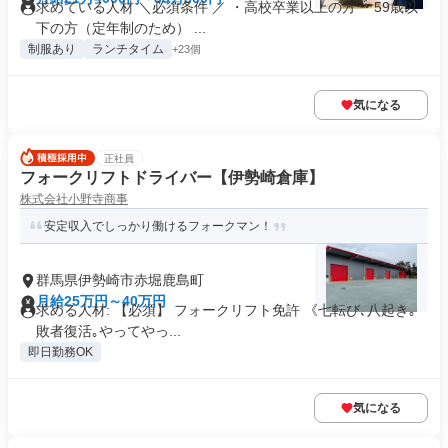
求めている人材 ＼必須条件 ／ ・高校卒業以上の方 ・59歳以
下の方（定年制のため） ...
制服あり
ランチタイム
+23個
気になる
正社員
フォークリフトドライバー【伊勢崎倉庫】
株式会社小野寺商事
安定収入でしっかり働けるフォークマン！
群馬県伊勢崎市赤堀鹿島町
月給25万円～40万円
求める人材: 【必須】 フォークリフト免許 《七転び､八起き｡
敗者復活｡やってやっ...
即日勤務OK
気になる