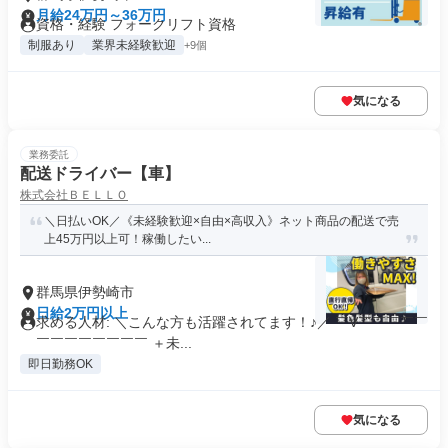
月給24万円～36万円
資格・経験 フォークリフト資格
制服あり
業界未経験歓迎
+9個
気になる
業務委託
配送ドライバー【車】
株式会社ＢＥＬＬＯ
＼日払いOK／《未経験歓迎×自由×高収入》ネット商品の配送で売
上45万円以上可！稼働したい...
群馬県伊勢崎市
日給2万円以上
求める人材: ＼こんな方も活躍されてます！♪／ ￣V￣￣￣￣￣
￣￣￣￣￣￣￣￣ ＋未...
即日勤務OK
気になる