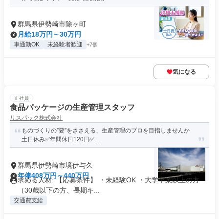
群馬県伊勢崎市除ヶ町
月給18万円～30万円
車通勤OK
未経験者歓迎
+7個
気になる
正社員
食品パッケージの生産管理スタッフ
リスパック株式会社
ものづくりの”要”をささえる、生産管理のプロを目指しませんか
土日休み✅年間休日120日✅...
群馬県伊勢崎市境伊与久
年俸408万円～440万円
求める人材: 【応募条件】 ・未経験OK ・大学卒業以上の方
（30歳以下の方、長期キ...
交通費支給