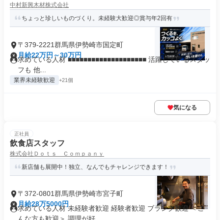
中村新興木材株式会社
ちょっと珍しいものづくり。未経験大歓迎◎賞与年2回有
〒379-2221群馬県伊勢崎市国定町
月給22万円～30万円
求めている人材 ■■■■■■■■■■■■■■■■■■■■ 活躍しているスタッ
フも 他...
業界未経験歓迎
+21個
気になる
正社員
飲食店スタッフ
株式会社Ｄｏｔｓ Ｃｏｍｐａｎｙ
新店舗も展開中！独立、なんでもチャレンジできます！
〒372-0801群馬県伊勢崎市宮子町
月給28万5000円
求めている人材 未経験者歓迎 経験者歓迎 ブランク歓迎 ＜こ
んな方も歓迎＞ 調理が好...