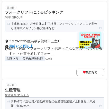
正社員
フォークリフトによるピッキング
MKK GROUP
【残業ほぼなし×土日休み】正社員／フォークリフト／シニア世代
も活躍中／ガソリン格安給油など...
〒379-2235群馬県伊勢崎市三室町
月給20万円以上
資格・経験 ・フォークリフト免許 ＜こんな方お待ちしていま
す＞ ・仕事を通してフォー...
制服あり
業界未経験歓迎
+17個
気になる
正社員
生産管理
株式会社 マルナカ
伊勢崎市／正社員／自動車部品の生産管理業務／土日休み／未経
験・無資格OK！