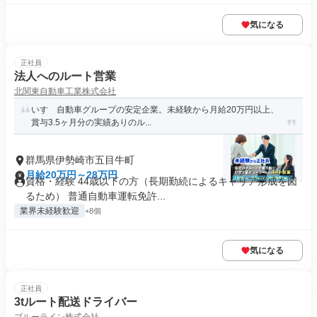
気になる
正社員
法人へのルート営業
北関東自動車工業株式会社
いすゞ自動車グループの安定企業。未経験から月給20万円以上、
賞与3.5ヶ月分の実績ありのル...
群馬県伊勢崎市五目牛町
月給20万円～28万円
資格・経験 44歳以下の方（長期勤続によるキャリア形成を図
るため） 普通自動車運転免許...
業界未経験歓迎
+8個
気になる
正社員
3tルート配送ドライバー