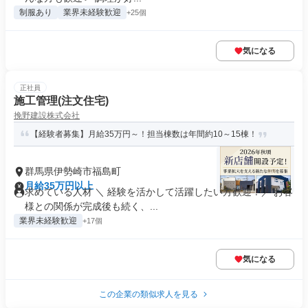
制服あり
業界未経験歓迎
+25個
気になる
正社員
施工管理(注文住宅)
挽野建設株式会社
【経験者募集】月給35万円～！担当棟数は年間約10～15棟！
群馬県伊勢崎市福島町
月給35万円以上
求めている人材 ＼ 経験を活かして活躍したい方歓迎！／ お客
様との関係が完成後も続く、...
業界未経験歓迎
+17個
気になる
この企業の類似求人を見る