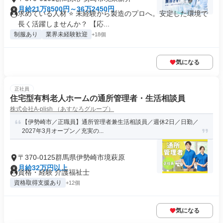
月給21万8500円～36万2450円
求めている人材 ⭐ 未経験から製造のプロへ。安定した環境で
長く活躍しませんか？ 【応...
制服あり
業界未経験歓迎
+18個
気になる
正社員
住宅型有料老人ホームの通所管理者・生活相談員
株式会社A-plish （あすなろグループ）
【伊勢崎市／正職員】通所管理者兼生活相談員／週休2日／日勤／
2027年3月オープン／充実の...
〒370-0125群馬県伊勢崎市境萩原
月給32万円以上
資格・経験 介護福祉士
資格取得支援あり
+12個
気になる