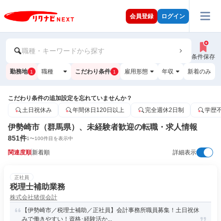
会員登録
ログイン
職種・キーワードから探す
条件保存
勤務地
職種
こだわり条件
雇用形態
年収
新着のみ
1
1
こだわり条件の追加設定を忘れていませんか？
土日祝休み
年間休日120日以上
完全週休2日制
学歴
伊勢崎市（群馬県）、未経験者歓迎の転職・求人情報
851
件
1
〜
100
件目を表示中
関連度順
新着順
詳細表示
正社員
税理士補助業務
株式会社猪俣会計
【伊勢崎市／税理士補助／正社員】会計事務所職員募集！土日祝休
みで働きやすい！資格･経験活か...