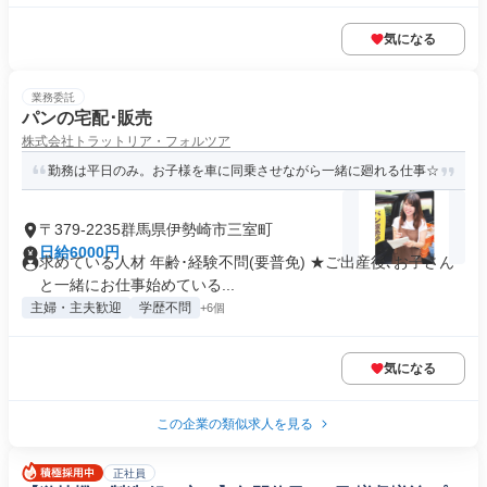
気になる
業務委託
パンの宅配･販売
株式会社トラットリア・フォルツア
勤務は平日のみ。お子様を車に同乗させながら一緒に廻れる仕事☆
〒379-2235群馬県伊勢崎市三室町
日給6000円
求めている人材 年齢･経験不問(要普免) ★ご出産後､お子さん
と一緒にお仕事始めている...
主婦・主夫歓迎
学歴不問
+6個
気になる
この企業の類似求人を見る
正社員