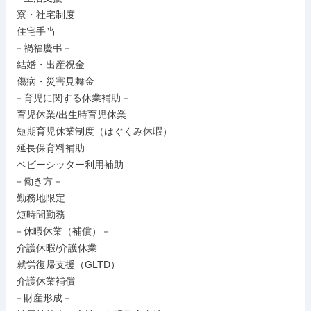
 寮・社宅制度

 住宅手当

－禍福慶弔－

 結婚・出産祝金

 傷病・災害見舞金

－育児に関する休業補助－

 育児休業/出生時育児休業

 短期育児休業制度（はぐくみ休暇）

 延長保育料補助

 ベビーシッター利用補助

－働き方－

 勤務地限定

 短時間勤務

－休暇休業（補償）－

 介護休暇/介護休業

 就労復帰支援（GLTD）

 介護休業補償

－財産形成－
