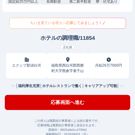
固定給25万円以上
長期歓迎
第二新卒歓迎
寮・社宅あり
いま見ている求人へ応募してみましょう！
ホテルの調理職/11854
正社員
エクシブ那須白河
福島県西白河郡西郷
月給26万7000円
村大字熊倉字雀子山
│福利厚生充実│ホテルレストランで働く│キャリアアップ可能│
応募画面へ進む
この求人は職業紹介事業者による紹介案件です。
応募情報は職業紹介事業者に送信されます。
原稿ID：
9825afb0cc379fd4
掲載開始日：
2026/08/03（月）