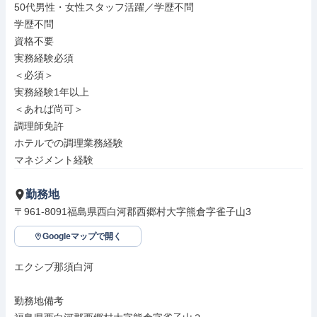
50代男性・女性スタッフ活躍／学歴不問

学歴不問

資格不要

実務経験必須

＜必須＞

実務経験1年以上

＜あれば尚可＞

調理師免許

ホテルでの調理業務経験

マネジメント経験
勤務地
〒961-8091福島県西白河郡西郷村大字熊倉字雀子山3
Googleマップで開く
エクシブ那須白河

勤務地備考
