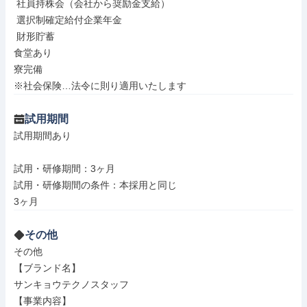
 社員持株会（会社から奨励金支給）

 選択制確定給付企業年金

 財形貯蓄

食堂あり

寮完備

※社会保険…法令に則り適用いたします
試用期間
試用期間あり

試用・研修期間：3ヶ月

試用・研修期間の条件：本採用と同じ

その他
その他

【ブランド名】

サンキョウテクノスタッフ

【事業内容】
