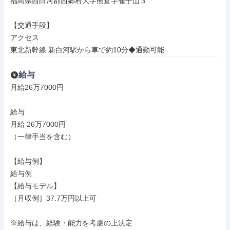
福島県西白河郡西郷村大字熊倉字雀子山３

【交通手段】

アクセス

東北新幹線 新白河駅から車で約10分◆通勤可能
給与
月給26万7000円

給与

月給 26万7000円

（一律手当を含む）

【給与例】

給与例

【給与モデル】

［月収例］37.7万円以上可

※給与は、経験・能力を考慮の上決定
