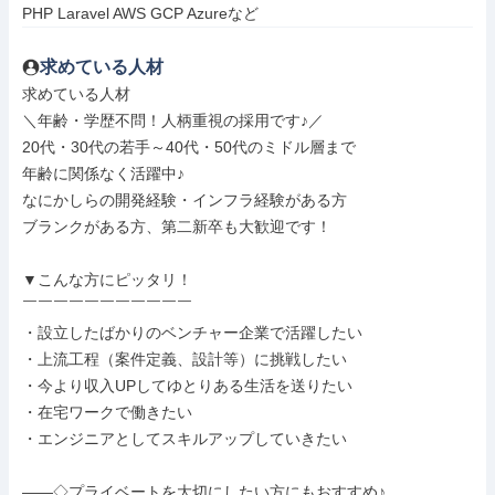
PHP Laravel AWS GCP Azureなど
求めている人材
求めている人材

＼年齢・学歴不問！人柄重視の採用です♪／

20代・30代の若手～40代・50代のミドル層まで

年齢に関係なく活躍中♪

なにかしらの開発経験・インフラ経験がある方

ブランクがある方、第二新卒も大歓迎です！

▼こんな方にピッタリ！

￣￣￣￣￣￣￣￣￣￣￣

・設立したばかりのベンチャー企業で活躍したい

・上流工程（案件定義、設計等）に挑戦したい

・今より収入UPしてゆとりある生活を送りたい

・在宅ワークで働きたい

・エンジニアとしてスキルアップしていきたい

――◇プライベートを大切にしたい方にもおすすめ♪
