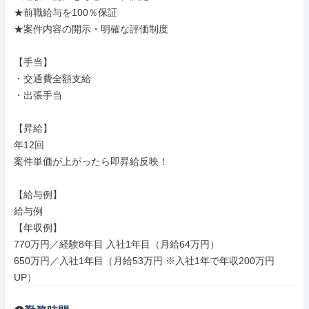
★前職給与を100％保証

★案件内容の開示・明確な評価制度

【手当】

・交通費全額支給

・出張手当

【昇給】

年12回

案件単価が上がったら即昇給反映！

【給与例】

給与例

【年収例】

770万円／経験8年目 入社1年目（月給64万円）

650万円／入社1年目（月給53万円 ※入社1年で年収200万円
UP）