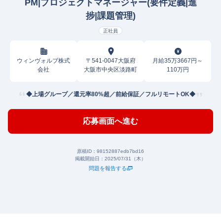
PM|プロジェクトマネージャー(要件定義|進
捗|課題管理)
正社員
ウィンヴォルブ株式
〒541-0047大阪府
月給35万3667円～
会社
大阪市中央区淡路町
110万円
◆上場グループ／還元率80%超／前給保証／フルリモートOK◆
応募画面へ進む
原稿ID：
98152887edb7bd16
掲載開始日：
2025/07/31（木）
問題を報告する