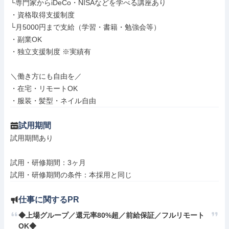
└専門家からiDeCo・NISAなどを学べる講座あり

・資格取得支援制度

└月5000円まで支給（学習・書籍・勉強会等）

・副業OK

・独立支援制度 ※実績有

＼働き方にも自由を／

・在宅・リモートOK

・服装・髪型・ネイル自由
試用期間
試用期間あり

試用・研修期間：3ヶ月

仕事に関するPR
◆上場グループ／還元率80%超／前給保証／フルリモート
OK◆