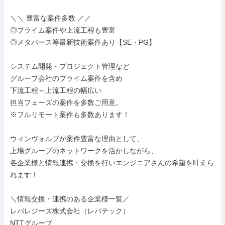
＼＼ 豊富な案件多数 ／／

◎プライム案件や上流工程も豊富

◎メタバース等最新技術案件あり【SE・PG】

システム開発・プロジェクト管理など

グループ会社のプライム案件を含め

下流工程～上流工程の幅広い

担当フェーズの案件を多数ご用意。

※フルリモート案件も多数あります！

ウィンヴォルブが案件豊富な理由として、

上場グループのネットワークを活かしながら、

各企業様と情報連携・交換を行いエンジニアさんの希望を叶えら
れます！

＼情報交換・連携のある企業様一覧／

レバレジーズ株式会社（レバテック）

NTTグループ
