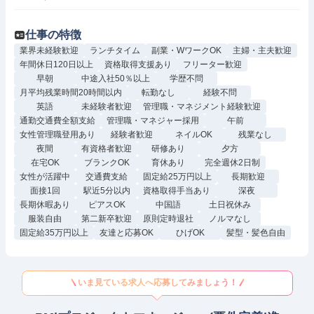
仕事の特徴
業界未経験歓迎
ランチタイム
副業・WワークOK
主婦・主夫歓迎
年間休日120日以上
資格取得支援あり
フリーター歓迎
早朝
中途入社50％以上
学歴不問
月平均残業時間20時間以内
転勤なし
経験不問
英語
未経験者歓迎
管理職・マネジメント経験歓迎
通勤交通費全額支給
管理職・マネジャー採用
午前
女性管理職登用あり
経験者歓迎
ネイルOK
残業なし
夜間
有資格者歓迎
研修あり
夕方
在宅OK
ブランクOK
育休あり
完全週休2日制
女性が活躍中
交通費支給
固定給25万円以上
長期歓迎
面接1回
駅近5分以内
資格取得手当あり
深夜
長期休暇あり
ピアスOK
中国語
土日祝休み
服装自由
第二新卒歓迎
原則定時退社
ノルマなし
固定給35万円以上
友達と応募OK
ひげOK
髪型・髪色自由
いま見ている求人へ応募してみましょう！