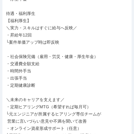
待遇・福利厚生

【福利厚生】

＼実力・スキルはすぐに給与へ反映／

・昇給年12回

└案件単価アップ時は即反映

・社会保険完備（雇用・労災・健康・厚生年金）

・交通費全額支給

・時間外手当

・出張手当

・定期健康診断

＼未来のキャリアを支えます／

・定期ヒアリングMTG（希望すれば毎月可）

└元エンジニアが所属するヒアリング専任チームが

 営業に言いづらい意見や不満を聞いて改善

・オンライン資産形成サポート（任意）
