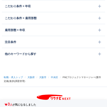
こだわり条件 × 年収
こだわり条件 × 雇用形態
雇用形態 × 年収
注目条件
他のキーワードから探す
転職・求人トップ
/
大阪府
/
大阪市
/
中央区
/
PM|プロジェクトマネージャー(要件
定義|進捗|課題管理)
3
サイトトップへ
人
が気になるしました