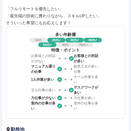
「フルリモートを優先したい」

「最先端の技術に携わりながら、スキルUPしたい」

そういった希望にもお応えします！
多い年齢層
10
20
30
40
代
代
代
代
50
60
70
代
代
代〜
特徴・ポイント
お客様との対話
お客様との対話
が少ない
が多い
マニュアル通り
創意工夫の多い
の仕事
仕事
チーム作業が多
1人作業が多い
い
デスクワークが
立ち仕事が多い
多い
力仕事が少ない
力仕事が多い
室内の仕事が多
室外の仕事が多
い
い
勤務地