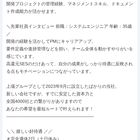
開発プロジェクトの管理経験、マネジメントスキル、ドキュメン
ト作成能力が活かせます。

＼先輩社員インタビュー 前職：システムエンジニア 年齢：35歳
／

開発の経験を活かしてPMにキャリアアップ。

要件定義や進捗管理などを担い、チーム全体を動かすやりがいを
感じています。

高還元SESのだけあって、自分の成果がしっかり待遇に反映され
る点もモチベーションにつながっています。

上場グループとして2023年9月に設立したばかりの当社。

新しい会社ですが、すでに安定した資本力と

全国4000社との繋がりがありますので

あなたの希望を最短ルートで叶えられます！

――――――――――――――――――――

＼＼ 嬉しい好待遇 ／／

＃完全週休2日（土日休み）
