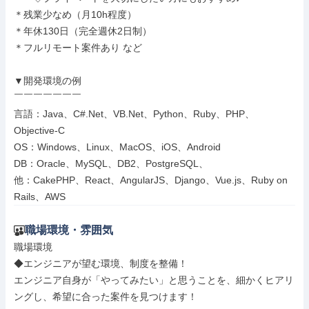
＊残業少なめ（月10h程度）

＊年休130日（完全週休2日制）

＊フルリモート案件あり など

▼開発環境の例

￣￣￣￣￣￣￣

言語：Java、C#.Net、VB.Net、Python、Ruby、PHP、
Objective-C

OS：Windows、Linux、MacOS、iOS、Android

DB：Oracle、MySQL、DB2、PostgreSQL、

他：CakePHP、React、AngularJS、Django、Vue.js、Ruby on 
Rails、AWS
職場環境・雰囲気
職場環境

◆エンジニアが望む環境、制度を整備！

エンジニア自身が「やってみたい」と思うことを、細かくヒアリ
ングし、希望に合った案件を見つけます！
