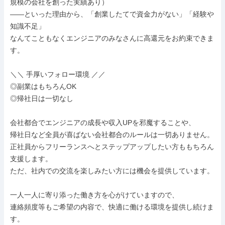
規模の会社を創った実績あり）

――といった理由から、「創業したてで資金力がない」「経験や
知識不足」

なんてこともなくエンジニアのみなさんに高還元をお約束できま
す。

＼＼ 手厚いフォロー環境 ／／

◎副業はもちろんOK

◎帰社日は一切なし

会社都合でエンジニアの成長や収入UPを邪魔することや、

帰社日など全員が喜ばない会社都合のルールは一切ありません。

正社員からフリーランスへとステップアップしたい方ももちろん
支援します。

ただ、社内での交流を楽しみたい方には機会を提供しています。

一人一人に寄り添った働き方を心がけていますので、

連絡頻度等もご希望の内容で、快適に働ける環境を提供し続けま
す。
