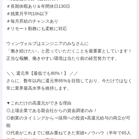
＃長期休暇あり＆年間休日130日

＃残業月平均10h以下

＃毎月昇給のチャンスあり

＃リモート勤務にも柔軟に対応

ウィンヴォルブはエンジニアのみなさんに

「働き続けたい」と思っていただくことを最重要としています！

正当な報酬、働きやすい環境は当たり前の経営努力です。

＼＼ 還元率【最低でも80%！】 ／／

さらに、数年以内に還元率85%を目指しており、今だけではなく
常に業界最高水準を維持します。

▼これだけの高還元ができる理由

◎上場企業である親会社からの資金調達のみ！

◎創業のタイミングから⇒採用への投資×高還元給与の両立が可
能

◎代表がこれまでに積み重ねてきた実績×ノウハウ（半年で65人