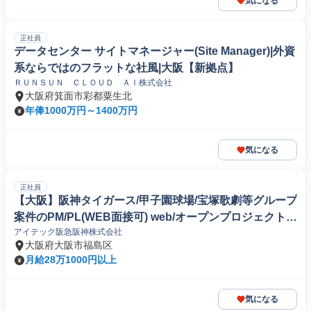
気になる
正社員
データセンター サイトマネージャー(Site Manager)|外資
系ならではのフラットな社風|大阪【新拠点】
ＲＵＮＳＵＮ ＣＬＯＵＤ ＡＩ株式会社
大阪府箕面市彩都粟生北
年俸1000万円～1400万円
気になる
正社員
【大阪】阪神タイガース/甲子園球場/宝塚歌劇等グループ
案件のPM/PL(WEB面接可) web/オープンプロジェクトマ
アイテック阪急阪神株式会社
ネージャー
大阪府大阪市福島区
月給28万1000円以上
気になる