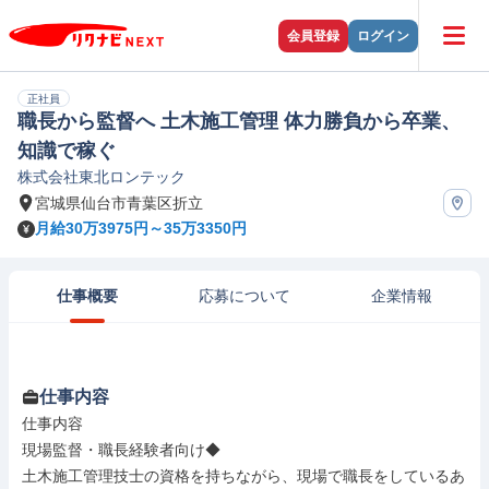
会員登録
ログイン
正社員
職長から監督へ 土木施工管理 体力勝負から卒業、
知識で稼ぐ
株式会社東北ロンテック
宮城県仙台市青葉区折立
月給30万3975円～35万3350円
仕事概要
応募について
企業情報
仕事内容
仕事内容

現場監督・職長経験者向け◆

⼟⽊施⼯管理技⼠の資格を持ちながら、現場で職長をしているあ