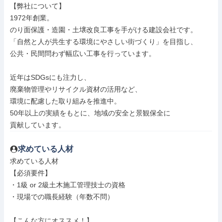
【弊社について】

1972年創業。

のり面保護・造園・土壌改良工事を手がける建設会社です。

「自然と人が共生する環境にやさしい街づくり」を目指し、

公共・民間問わず幅広い工事を行っています。

近年はSDGsにも注力し、

廃棄物管理やリサイクル資材の活用など、

環境に配慮した取り組みを推進中。

50年以上の実績をもとに、地域の安全と景観保全に

貢献しています。
求めている人材
求めている人材

【必須要件】

・1級 or 2級土木施工管理技士の資格

・現場での職長経験（年数不問）

【こんな方にオススメ！】
