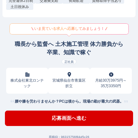
完全週休2日制
交通費支給
長期歓迎
資格取得手当あり
土日祝休み
いま見ている求人へ応募してみましょう！
職長から監督へ 土木施工管理 体力勝負から
卒業、知識で稼ぐ
正社員
株式会社東北ロンテ
宮城県仙台市青葉区
月給30万3975円～
ック
折立
35万3350円
腰や膝を労わりませんか？PCは後から。現場の勘が最大の武器。
応募画面へ進む
原稿ID：
96315756f84d5c26