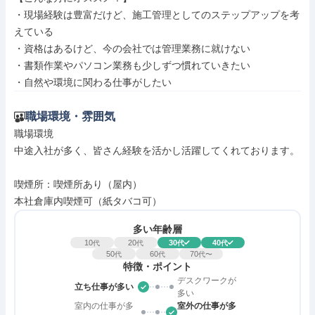
・現場経験は豊富だけど、施工管理としてのステップアップを考
えている

・資格はあるけど、今の会社では管理業務に就けない

・書類作業やパソコン業務も少しずつ慣れていきたい

・自然や環境に関わる仕事がしたい
職場環境・雰囲気
職場環境

中途入社が多く、皆さん経験を活かし活躍してくれております。

喫煙所：喫煙所あり（屋内）

本社倉庫内喫煙可（紙タバコ可）
多い年齢層
10
20
30
40
代
代
代
代
50
60
70
代
代
代〜
特徴・ポイント
デスクワークが
立ち仕事が多い
多い
室内の仕事が多
室外の仕事が多