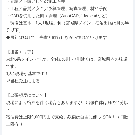
・元請／下請としての施工管理

・工程／品質／安全／予算管理、写真管理、材料手配

・CADを使用した図面管理（AutoCAD／Jw_cadなど）

・現場は基本「1人1現場」制（宮城県メイン、宿泊出張は月の半
分以下）

◆最初はOJTで、先輩と同行しながら慣れていけます！

――――――――――――――――――――

【担当エリア】

東北6県メインですが、全体の6割～7割近くは、宮城県内の現場
です。

1人1現場が基本です！

※当社受注による

【出張頻度について】

現場により宿泊を伴う場合もありますが、出張自体は月の半分以
下。

宿泊費は上限9,000円まで支給。残額は自由に使ってOK！（日数
上限有り）

――――――――――――――――――――
