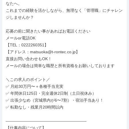
なたへ。

これまでの経験を活かしながら、無理なく「管理職」にチャレン
ジしませんか？

応募の前に聞きたい事があればお電話ください

メールor電話OK

【TEL：0222260351】

【アドレス：matsuoka@t-rontec.co.jp】

直接お問い合わせもOK！

メールの場合は簡単な職歴と所有資格をお願いしております

＼この求人のポイント／

✅ 月給30万円〜＋各種手当充実

✅ 年間休日125日・完全週休2日制（土日祝休み）

✅ 出張少なめ（宮城県内が6〜7割）・宿泊手当あり！

✅ 転勤なし・残業月20時間以内

――――――――――――――――――――

【仕事内容について】
