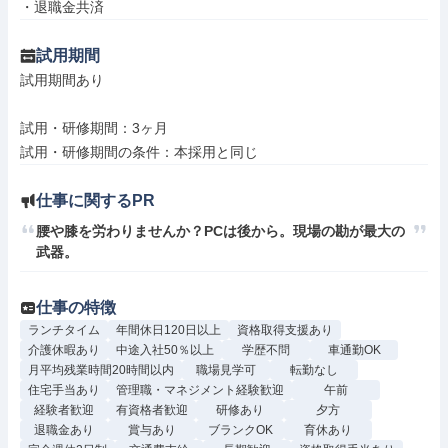
・退職金共済
試用期間
試用期間あり

試用・研修期間：3ヶ月

仕事に関するPR
腰や膝を労わりませんか？PCは後から。現場の勘が最大の
武器。
仕事の特徴
ランチタイム
年間休日120日以上
資格取得支援あり
介護休暇あり
中途入社50％以上
学歴不問
車通勤OK
月平均残業時間20時間以内
職場見学可
転勤なし
住宅手当あり
管理職・マネジメント経験歓迎
午前
経験者歓迎
有資格者歓迎
研修あり
夕方
退職金あり
賞与あり
ブランクOK
育休あり