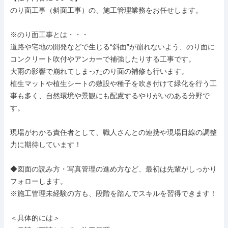
のり面工事（斜面工事）の、施工管理業務をお任せします。

※のり面工事とは・・・

道路や宅地の開発などで生じる“斜面”が崩れないよう、のり面に
コンクリート吹付やアンカーで補強したりする工事です。

大雨の影響で崩れてしまったのり面の補修も行います。

植生マットや植生シートの敷設や種子を吹き付けて緑化を行う工
事も多く、自然環境や景観にも配慮するやりがいのある分野で
す。

現場がわかる責任者として、職人さんとの連携や現場目線の調整
力に期待しています！

◆図面の読み方・写真管理の進め方など、最初は先輩がしっかり
フォローします。

※施工管理未経験の方も、段階を踏んでスキルを習得できます！

＜具体的には＞
