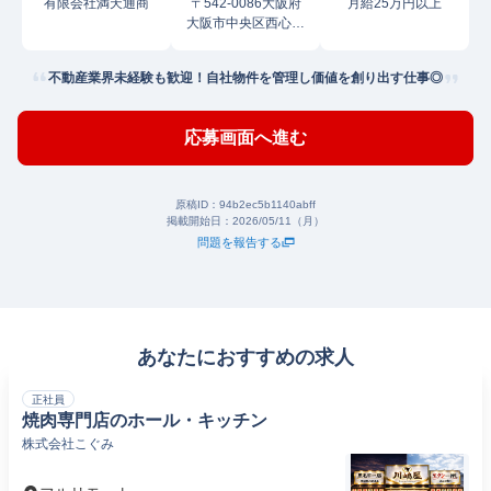
有限会社満天通商
〒542-0086大阪府
月給25万円以上
大阪市中央区西心斎
橋
不動産業界未経験も歓迎！自社物件を管理し価値を創り出す仕事◎
応募画面へ進む
原稿ID：
94b2ec5b1140abff
掲載開始日：
2026/05/11（月）
問題を報告する
あなたにおすすめの求人
正社員
焼肉専門店のホール・キッチン
株式会社こぐみ