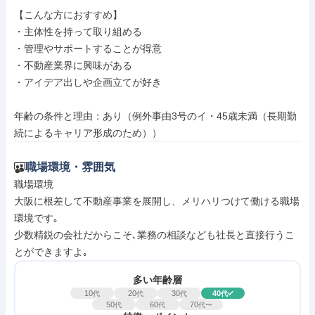
【こんな方におすすめ】

・主体性を持って取り組める

・管理やサポートすることが得意

・不動産業界に興味がある

・アイデア出しや企画立てが好き

年齢の条件と理由：あり（例外事由3号のイ・45歳未満（長期勤
続によるキャリア形成のため））
職場環境・雰囲気
職場環境

大阪に根差して不動産事業を展開し、メリハリつけて働ける職場
環境です｡

少数精鋭の会社だからこそ､業務の相談なども社長と直接行うこ
とができますよ｡
多い年齢層
10
20
30
40
代
代
代
代
50
60
70
代
代
代〜