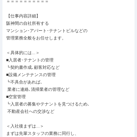
＝＝＝＝＝＝＝＝＝＝

【仕事内容詳細】

阪神間の自社所有する

マンション･アパート･テナントビルなどの

管理業務全般をお任せします。

＜具体的には...＞

■入居者･テナントの管理

┗契約書作成､顧客対応など

■設備メンテナンスの管理

┗不具合があれば､

 業者に連絡､清掃業者の管理など

■空室管理

┗入居者の募集やテナントを見つけるため､

 不動産会社への交渉など

＜入社後まずは...＞

まずは先輩スタッフの業務に同行し、
