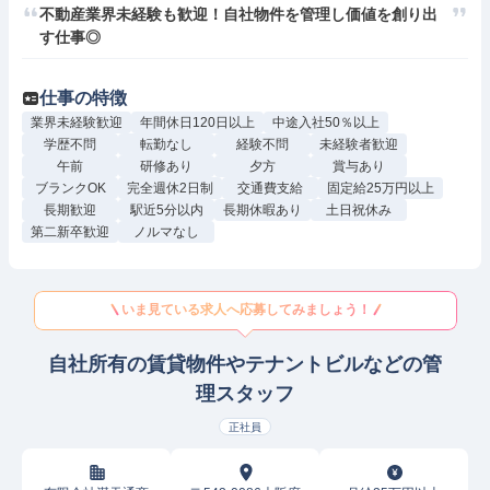
不動産業界未経験も歓迎！自社物件を管理し価値を創り出
す仕事◎
仕事の特徴
業界未経験歓迎
年間休日120日以上
中途入社50％以上
学歴不問
転勤なし
経験不問
未経験者歓迎
午前
研修あり
夕方
賞与あり
ブランクOK
完全週休2日制
交通費支給
固定給25万円以上
長期歓迎
駅近5分以内
長期休暇あり
土日祝休み
第二新卒歓迎
ノルマなし
いま見ている求人へ応募してみましょう！
自社所有の賃貸物件やテナントビルなどの管
理スタッフ
正社員