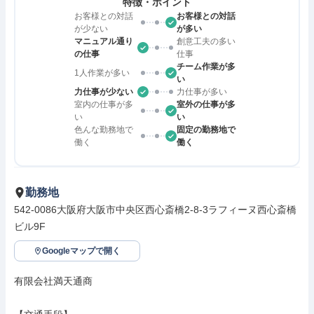
特徴・ポイント
お客様との対話
お客様との対話
が少ない
が多い
マニュアル通り
創意工夫の多い
の仕事
仕事
チーム作業が多
1人作業が多い
い
力仕事が少ない
力仕事が多い
室内の仕事が多
室外の仕事が多
い
い
色んな勤務地で
固定の勤務地で
働く
働く
勤務地
542-0086大阪府大阪市中央区西心斎橋2-8-3ラフィーヌ西心斎橋
ビル9F
Googleマップで開く
有限会社満天通商
