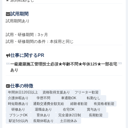
✬ 原則転勤なし
試用期間
試用期間あり

試用・研修期間：3ヶ月

仕事に関するPR
一級建築施工管理技士必須★年齢不問★年休125★一部在宅
あり
仕事の特徴
年間休日120日以上
資格取得支援あり
フリーター歓迎
介護休暇あり
学歴不問
車通勤OK
転勤なし
時短勤務あり
通勤交通費全額支給
経験者歓迎
有資格者歓迎
研修あり
退職金あり
在宅OK
賞与あり
ブランクOK
育休あり
完全週休2日制
長期歓迎
駅近5分以内
長期休暇あり
土日祝休み