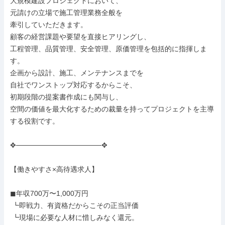
大規模建設プロジェクトにおいて、

元請けの立場で施工管理業務全般を

牽引していただきます。

顧客の経営課題や要望を直接ヒアリングし、

工程管理、品質管理、安全管理、原価管理を包括的に指揮しま
す。

企画から設計、施工、メンテナンスまでを

自社でワンストップ対応するからこそ、

初期段階の提案書作成にも関与し、

空間の価値を最大化するための裁量を持ってプロジェクトを主導
する役割です。

✥─────────────────✥

【働きやすさ×高待遇求人】

◼︎年収700万〜1,000万円

 ┗即戦力、有資格だからこその正当評価

 ┗現場に必要な人材に惜しみなく還元。
