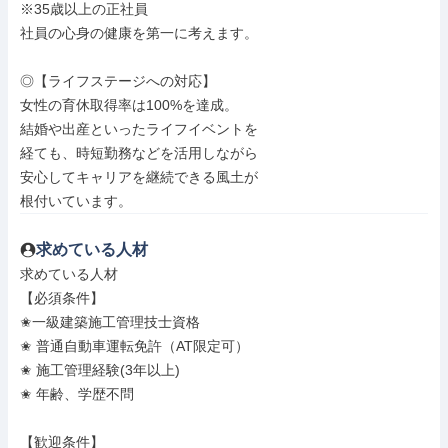
※35歳以上の正社員

社員の心身の健康を第一に考えます。

◎【ライフステージへの対応】

女性の育休取得率は100%を達成。

結婚や出産といったライフイベントを

経ても、時短勤務などを活用しながら

安心してキャリアを継続できる風土が

根付いています。
求めている人材
求めている人材

【必須条件】

✬一級建築施工管理技士資格

✬ 普通自動車運転免許（AT限定可）

✬ 施工管理経験(3年以上)

✬ 年齢、学歴不問

【歓迎条件】
