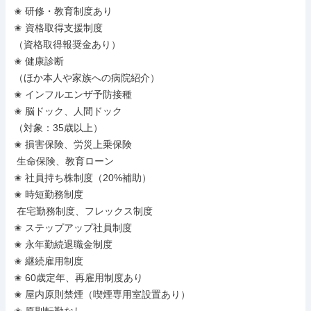
✬ 研修・教育制度あり

✬ 資格取得支援制度

（資格取得報奨金あり）

✬ 健康診断

（ほか本人や家族への病院紹介）

✬ インフルエンザ予防接種

✬ 脳ドック、人間ドック

（対象：35歳以上）

✬ 損害保険、労災上乗保険

 生命保険、教育ローン

✬ 社員持ち株制度（20%補助）

✬ 時短勤務制度

 在宅勤務制度、フレックス制度

✬ ステップアップ社員制度

✬ 永年勤続退職金制度

✬ 継続雇用制度

✬ 60歳定年、再雇用制度あり

✬ 屋内原則禁煙（喫煙専用室設置あり）
