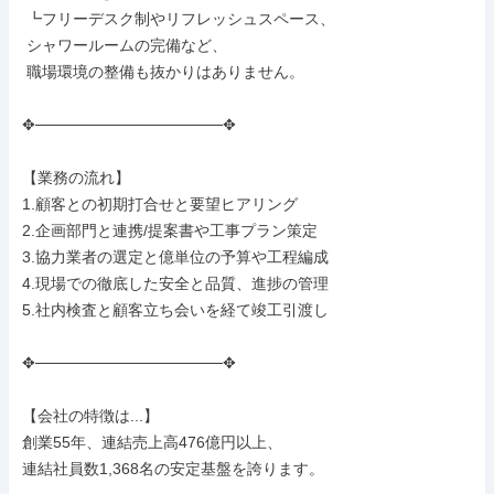
 ┗フリーデスク制やリフレッシュスペース、

 シャワールームの完備など、

 職場環境の整備も抜かりはありません。

✥─────────────────✥

【業務の流れ】

1.顧客との初期打合せと要望ヒアリング

2.企画部門と連携/提案書や工事プラン策定

3.協力業者の選定と億単位の予算や工程編成

4.現場での徹底した安全と品質、進捗の管理

5.社内検査と顧客立ち会いを経て竣工引渡し

✥─────────────────✥

【会社の特徴は...】

創業55年、連結売上高476億円以上、

連結社員数1,368名の安定基盤を誇ります。
