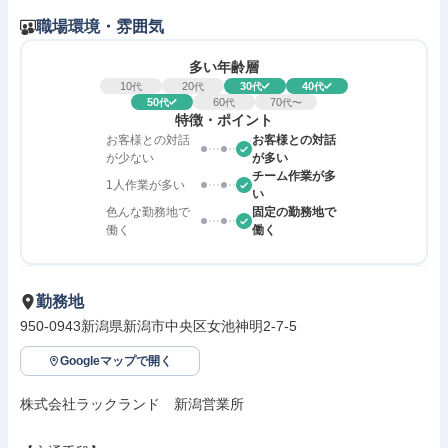
職場環境・雰囲気
多い年齢層
10
20
30
40
代
代
代
代
50
60
70
代
代
代〜
特徴・ポイント
お客様との対話
お客様との対話
が少ない
が多い
チーム作業が多
1人作業が多い
い
色んな勤務地で
固定の勤務地で
働く
働く
勤務地
950-0943新潟県新潟市中央区女池神明2-7-5
Googleマップで開く
株式会社ラックランド　新潟営業所
