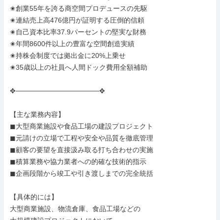
✬創業55年を誇る商空間プロデュースの先駆

✬連結売上高476億円が証明する圧倒的信頼

✬自己資本比率37.9パーセントの堅実な財務

✬年間8600件以上の豊富な空間創造実績

✬持株会制度では拠出金に20%上乗せ

✬35歳以上の社員へ人間ドック費用全額補助

✥─────────────────✥

【主な業務内容】

◼︎大型商業施設や食品工場の建設プロジェクト

◼︎元請けの立場で工程や安全や品質を徹底管理

◼︎顧客の要望を直接汲み取る打ち合わせの実施

◼︎積算業務や協力業者への的確な技術的指示

◼︎企画段階から竣工や引き渡しまでの完全統括

【具体的には】

大型商業施設、物流倉庫、食品工場などの
