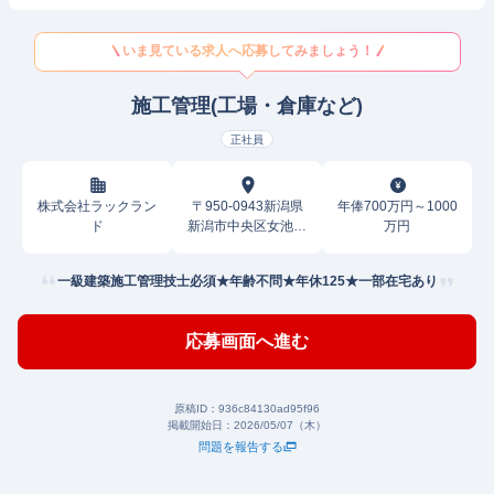
いま見ている求人へ応募してみましょう！
施工管理(工場・倉庫など)
正社員
株式会社ラックラン
〒950-0943新潟県
年俸700万円～1000
ド
新潟市中央区女池神
万円
明
一級建築施工管理技士必須★年齢不問★年休125★一部在宅あり
応募画面へ進む
原稿ID：
936c84130ad95f96
掲載開始日：
2026/05/07（木）
問題を報告する