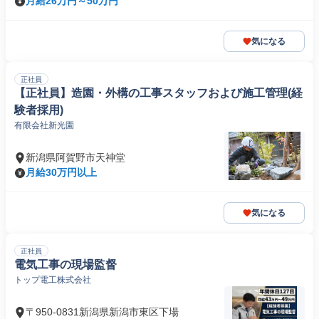
月給26万円～50万円
気になる
正社員
【正社員】造園・外構の工事スタッフおよび施工管理(経
験者採用)
有限会社新光園
新潟県阿賀野市天神堂
月給30万円以上
気になる
正社員
電気工事の現場監督
トップ電工株式会社
〒950-0831新潟県新潟市東区下場