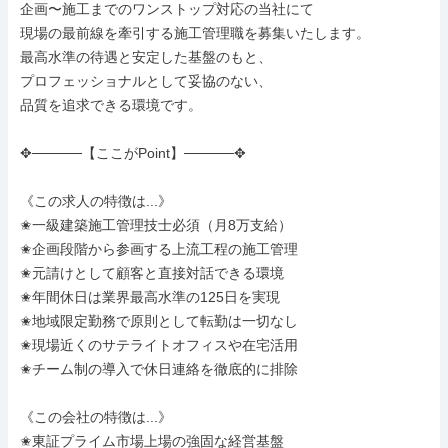
企画〜施工までのワンストップ対応の当社にて

現場の最前線を牽引する施工管理職を募集いたします。

最高水準の待遇と安定した基盤のもと、

プロフェッショナルとして妥協のない、

品質を追求できる環境です。

✥─────【ここがPoint】─────✥

《この求人の特徴は...》

✬一級建築施工管理技士必須（月8万支給）

✬企画段階から参画する上流工程の施工管理

✬元請けとして顧客と直接対話できる環境

✬年間休日は業界最高水準の125日を実現

✬地域限定勤務で原則として転勤は一切なし

✬現場近くのサテライトオフィスや在宅活用

✬チーム制の導入で休日連絡を徹底的に排除

《この会社の特徴は...》

✬東証プライム市場上場の強固な経営基盤
