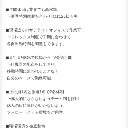
◼︎年間休日は業界でも高水準。

 ┗夏季特別休暇を合わせれば125日も可

◼︎現場近くのサテライトオフィスで作業可

 ┗フレックス制度で工期に合わせて

 各自出勤時間を調整もできます。

◼︎直行直帰OKで現場からTV会議可能

 ┗IT機器の配布をしており、

 移動時間に追われることなく

 自分のペースで勤務可能。

◼︎正社員1名と派遣1名で2名体制

 ┗属人的にならないようチーム制を採用

 休みの日に連絡がいかないよう、

 フォローし合える環境をご用意。

◼︎職場環境を徹底整備
