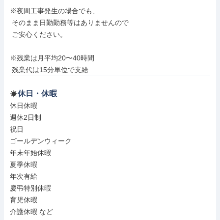
※夜間工事発生の場合でも、

 そのまま日勤勤務等はありませんので

 ご安心ください。

※残業は月平均20〜40時間

 残業代は15分単位で支給
休日・休暇
休日休暇

週休2日制

祝日

ゴールデンウィーク

年末年始休暇

夏季休暇

年次有給

慶弔特別休暇

育児休暇

介護休暇 など
