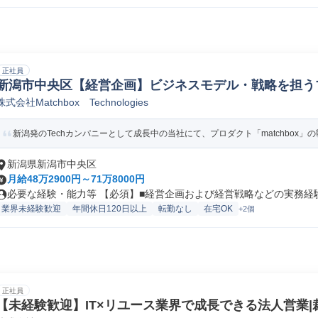
正社員
新潟市中央区【経営企画】ビジネスモデル・戦略を担う
株式会社Matchbox Technologies
経営企画
新潟発のTechカンパニーとして成長中の当社にて、プロダクト「matchbox」の戦
新潟県新潟市中央区
月給48万2900円～71万8000円
必要な経験・能力等 【必須】■経営企画および経営戦略などの実務経験■
業界未経験歓迎
年間休日120日以上
転勤なし
在宅OK
+2個
正社員
【未経験歓迎】IT×リユース業界で成長できる法人営業