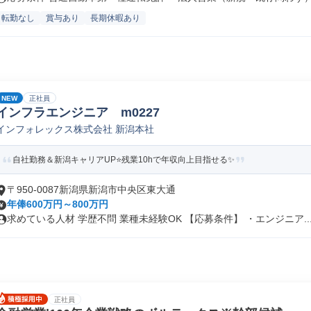
転勤なし
賞与あり
長期休暇あり
NEW
正社員
インフラエンジニア m0227
インフォレックス株式会社 新潟本社
自社勤務＆新潟キャリアUP⭐️残業10hで年収向上目指せる✨
〒950-0087新潟県新潟市中央区東大通
年俸600万円～800万円
求めている人材 学歴不問 業種未経験OK 【応募条件】 ・エンジニア..
正社員