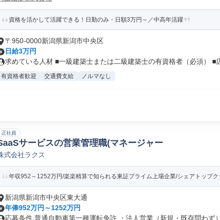
資格を活かして活躍できる！日勤のみ・日額3万円～／中高年活躍
〒950-0000新潟県新潟市中央区
日給3万円
求めている人材 ■一級建築士または二級建築士の有資格者（必須） ■広域
有資格者歓迎
交通費支給
ノルマなし
正社員
SaaSサービスの営業管理職(マネージャー
株式会社ラクス
年収952～1252万円/楽楽精算で知られる東証プライム上場企業/シェアトップクラ
新潟県新潟市中央区東大通
年俸952万円～1252万円
応募条件 普通自動車第一種運転免許 ・法人営業（新規・既存問わず）も