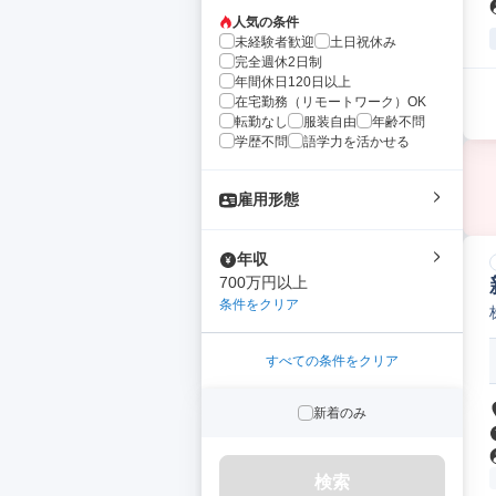
人気の条件
未経験者歓迎
土日祝休み
完全週休2日制
年間休日120日以上
在宅勤務（リモートワーク）OK
転勤なし
服装自由
年齢不問
学歴不問
語学力を活かせる
雇用形態
年収
700万円以上
条件をクリア
すべての条件をクリア
新着のみ
検索