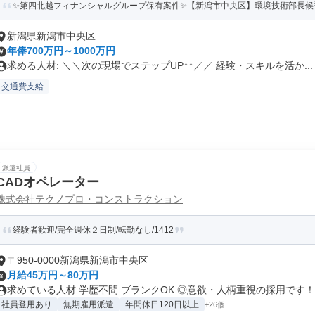
✨️第四北越フィナンシャルグループ保有案件✨️【新潟市中央区】環境技術部長候補
新潟県新潟市中央区
年俸700万円～1000万円
求める人材: ＼＼次の現場でステップUP↑↑／／ 経験・スキルを活か...
交通費支給
派遣社員
CADオペレーター
株式会社テクノプロ・コンストラクション
経験者歓迎/完全週休２日制/転勤なし/1412
〒950-0000新潟県新潟市中央区
月給45万円～80万円
求めている人材 学歴不問 ブランクOK ◎意欲・人柄重視の採用です！..
社員登用あり
無期雇用派遣
年間休日120日以上
+26個