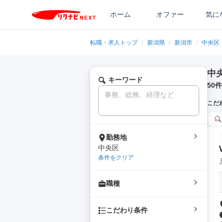
ホーム
オファー
気に
転職・求人トップ
/
新潟県
/
新潟市
/
中央区
中
キーワード
50
件
こだ
勤務地
中央区
条件をクリア
職種
こだわり条件