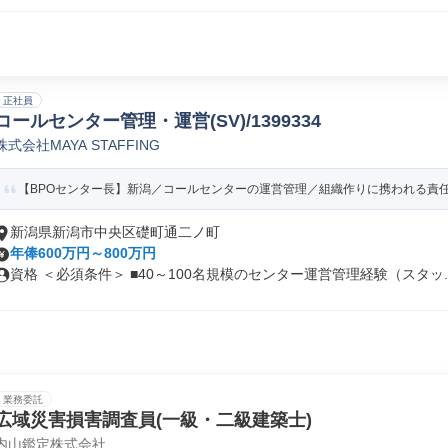
正社員
コールセンター管理・運営(SV)/1399334
株式会社MAYA STAFFING
【BPOセンター長】新潟／コールセンターの運営管理／組織作りに携われる責
新潟県新潟市中央区礎町通二ノ町
年俸600万円～800万円
資格 ＜必須条件＞ ■40～100名規模のセンター運営管理経験（スタッ..
業務委託
広域災害損害調査員(一級・二級建築士)
内山鑑定株式会社