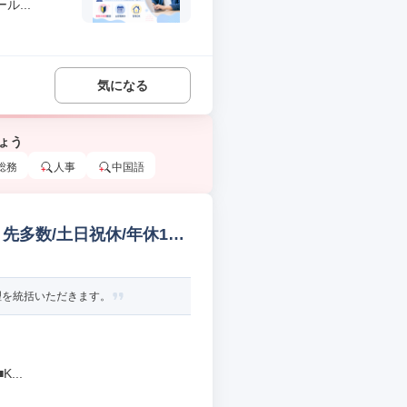
...
気になる
ょう
総務
人事
中国語
先多数/土日祝休/年休125
理を統括いただきます。
...