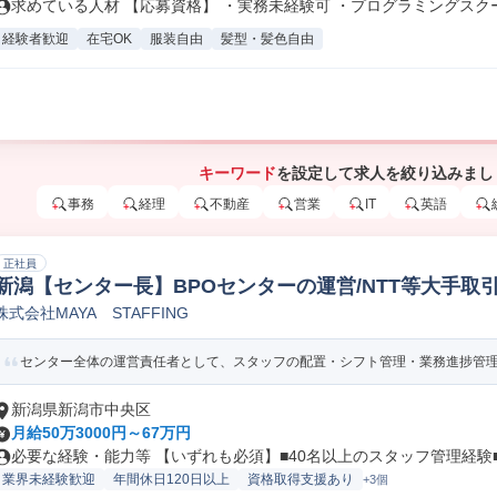
求めている人材 【応募資格】 ・実務未経験可 ・プログラミングスクール
経験者歓迎
在宅OK
服装自由
髪型・髪色自由
キーワード
を設定して求人を絞り込みまし
事務
経理
不動産
営業
IT
英語
正社員
新潟【センター長】BPOセンターの運営/NTT等大手取引
株式会社MAYA STAFFING
日 コールセンター管理/運営
センター全体の運営責任者として、スタッフの配置・シフト管理・業務進捗管
新潟県新潟市中央区
月給50万3000円～67万円
必要な経験・能力等 【いずれも必須】■40名以上のスタッフ管理経験■K
業界未経験歓迎
年間休日120日以上
資格取得支援あり
+3個