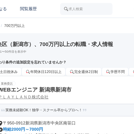
なる
閲覧履歴
求人検索
/
700万円以上
央区（新潟市）、700万円以上の転職・求人情報
1
〜
50
件目を表示中
わり条件の追加設定を忘れていませんか？
土日祝休み
年間休日120日以上
完全週休2日制
学歴不問
業務委託
WEBエンジニア 新潟県新潟市
ＰＬＡＹＬＡＮＤ株式会社
実務未経験OK！独学・スクール卒からプロへ！
〒950-0912新潟県新潟市中央区南笹口
時給2000円～7000円