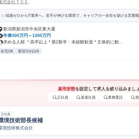
株式会社ＴＣＥ
知識ゼロからIT業界へ。若手が伸びる環境で、キャリアの一歩目を築ける営業職
新潟県新潟市中央区東大通
年俸300万円～1200万円
求める人材: * 高卒以上 * 第2新卒・未経験歓迎 * 主体的に動...
在宅OK
駅近5分以内
雇用形態
を設定して求人を絞り込みまし
正社員
派遣社員
業務委託
契
正社員
環境技術部長候補
環境技研株式会社