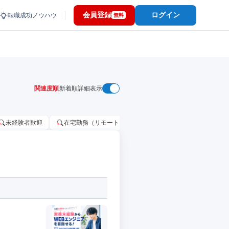
会員登録
ログイン
転職成功ノウハウ
無料
関連度順
新着順
詳細表示
未経験者歓迎
在宅勤務（リモートワーク）OK
家賃補助・住宅手当