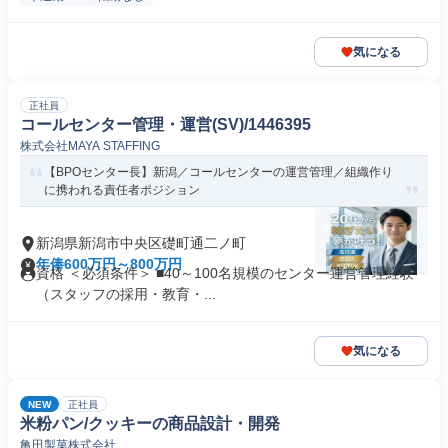
気になる
正社員
コールセンター管理・運営(SV)/1446395
株式会社MAYA STAFFING
【BPOセンター長】新潟／コールセンターの運営管理／組織作り
に携われる責任者ポジション
新潟県新潟市中央区礎町通二ノ町
年俸600万円～800万円
資格 ＜必須条件＞ ■40～100名規模のセンター運営管理経験
（スタッフの採用・教育・...
気になる
NEW
正社員
米粉パン/クッキーの商品設計・開発
亀田製菓株式会社