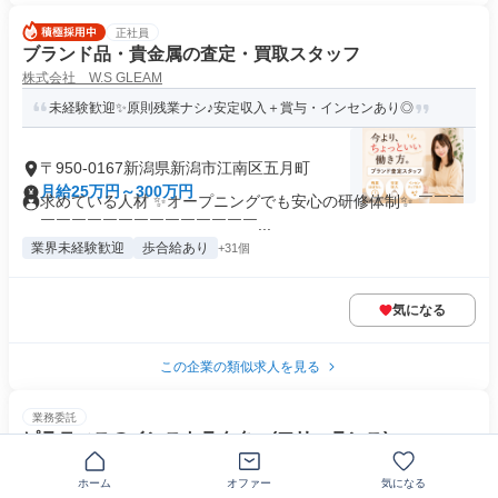
正社員
ブランド品・貴金属の査定・買取スタッフ
株式会社 W.S GLEAM
未経験歓迎✨原則残業ナシ♪安定収入＋賞与・インセンあり◎
〒950-0167新潟県新潟市江南区五月町
月給25万円～300万円
求めている人材 ✨オープニングでも安心の研修体制✨ ￣￣￣
￣￣￣￣￣￣￣￣￣￣￣￣￣￣...
業界未経験歓迎
歩合給あり
+31個
気になる
この企業の類似求人を見る
業務委託
ピラティスのインストラクター(フリーランス)
株式会社ZEN PLACE
ホーム
オファー
気になる
【平日夕方/土日に活躍したい方歓迎】ピラティスインストラクタ