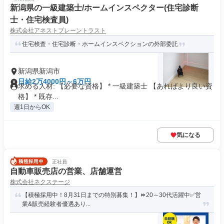
新潟県の一級建築士/ホームインスペクター(住宅診断
士・住宅検査員)
株式会社アネストブレーントラスト
住宅検査・住宅診断・ホームインスペクションの外部委託
新潟県新潟市
日給2万4000円～6万円
求める人材: 【必要な資格】 * 一級建築士 【あればより良い資
格】 * 既存...
週1日からOK
気になる
正社員
自動車販売店の営業、店舗運営
株式会社ネクステージ
【積極採用中！8月31日までの特別募集！】⏩️20～30代活躍中✅営
業&販売経験者優遇あり...