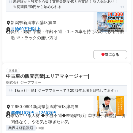
未経験から独立を応援！支度金制度40万円支給！ 収入保証あり！
※初期費用0円から始められる...
新潟県新潟市西蒲区旗屋
月給60万円以上
資格・経験 学歴・年齢不問 ・1t～2t車を持ち込みできる方優
遇 ※トラックの無い方は...
気になる
正社員
中古車の販売営業|エリアマネージャー|
株式会社ジーアフター
【秋入社可能】ジーアフターって？2071年上場を目指してます
〒950-0801新潟県新潟市東区津島屋
年俸910万円～1260万円
求めている人材 ◆学歴不問◆未経験歓迎 ◎学歴、職歴は一切
関係なく、やる気と稼ぎたい気...
業界未経験歓迎
+20個