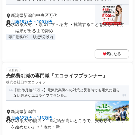
新潟県新潟市中央区万代
月給28万円～100万円
求める人材: ・素直に学べる方 ・挑戦することを楽しめる方
・結果が出るまで諦め...
即日勤務OK
駅近5分以内
気になる
正社員
光熱費削減の専門職「エコライフプランナー」
株式会社日本エコライフ
【新潟/月給32万～】電気代高騰への対策と災害時でも電気に困ら
ない最適なエコライフプランを...
新潟県新潟市
月給32万円～116万円
求める人材/能力 •「固定給が高いところで、安心してキャリア
を始めたい」 •「地元・新...