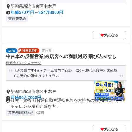
新潟県新潟市東区中木戸
年俸570万円～857万8000円
交通費支給
気になる
NEW
正社員
中古車の反響営業|来店客への商談対応|飛び込みなし
株式会社ネクステージ
《通常賞与年4回＋チーム賞与年2回》《20～30代活躍中》未経験
でも安心の研修カリキュラム...
新潟県新潟市東区中木戸
月給60万7000円
経験・資格 ◎普通自動車運転免許をお持ちの方(AT限定可) ◎
チャレンジ精神旺盛な方 ...
業界未経験歓迎
+17個
気になる