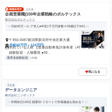
正社員
企画営業職|100年企業戦略のボルテックス
株式会社ボルテックス
月給40万～/レア求人●年収1千万円多数※39歳以下/e01
〒950-0087新潟県新潟市中央区東大通
月給40万円～124万円
求めている人材 【普通自動車免許保有者（AT可）必須】 ●未
経験歓迎・人物重視 ●39...
業界未経験歓迎
+26個
気になる
正社員
データエンジニア
株式会社ニジボックス
年間休日140日 残業5h リモートで市場価値を高める！