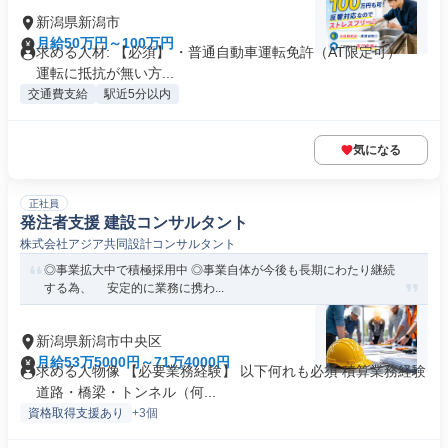
新潟県新潟市
月給50万円～100万円
求める人材: 【必須】 ・普通自動車運転免許（AT限定可） ・
運転に抵抗が無い方...
交通費支給
駅近5分以内
気になる
正社員
発注者支援 建設コンサルタント
株式会社アジア共同設計コンサルタント
◎事業拡大中で積極採用中 ◎事業自体が今後も長期にわたり継続
する為、 安定的に業務に携わ...
新潟県新潟市中央区
月給53万5000円～71万4000円
求める人物像 【必要業務経験】 以下何れも必須 積算業務経験
道路・橋梁・トンネル（何...
資格取得支援あり
+3個