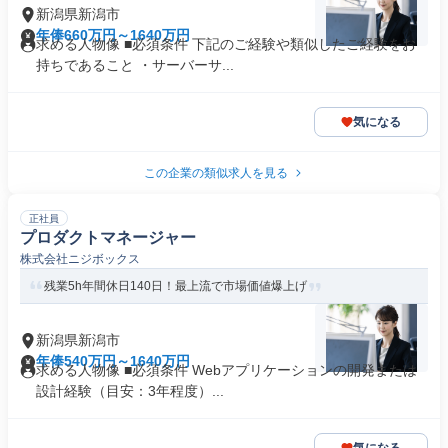
新潟県新潟市
年俸660万円～1640万円
求める人物像 ■必須条件 下記のご経験や類似したご経験をお
持ちであること ・サーバーサ...
気になる
この企業の類似求人を見る
正社員
プロダクトマネージャー
株式会社ニジボックス
残業5h年間休日140日！最上流で市場価値爆上げ
新潟県新潟市
年俸540万円～1640万円
求める人物像 ■必須条件 Webアプリケーションの開発または
設計経験（目安：3年程度）...