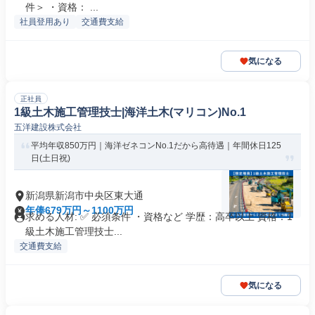
件＞ ・資格： ...
社員登用あり
交通費支給
気になる
正社員
1級土木施工管理技士|海洋土木(マリコン)No.1
五洋建設株式会社
平均年収850万円｜海洋ゼネコンNo.1だから高待遇｜年間休日125
日(土日祝)
新潟県新潟市中央区東大通
年俸679万円～1100万円
求める人材: ✅ 必須条件 ・資格など 学歴：高卒以上 資格：1
級土木施工管理技士...
交通費支給
気になる