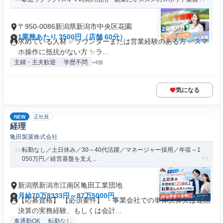
〒950-0086新潟県新潟市中央区花園
1業務あたり 3500円（店舗 60分）
求めている人材 ✅ラウンダーまたは営業経験のある方 ✅スマ
ホ操作に抵抗がない方 ✨ラ...
主婦・主夫歓迎
学歴不問
+4個
気になる
NEW
正社員
経理
亀田製菓株式会社
転勤なし／土日休み／30～40代活躍／マネージャー採用／年収～1
050万円／経営基盤を支え...
新潟県新潟市江南区亀田工業団地
月給70万8333円～87万5000円
【応募資格】 【必須要件】 ・事業会社での単体決算又は連結
決算の実務経験、もしくは会計...
車通勤OK
転勤なし