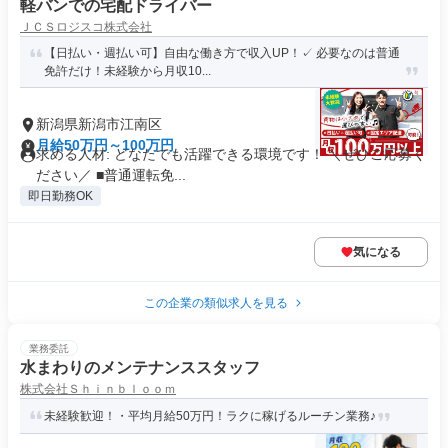
軽バンでの宅配ドライバー
ＪＣＳロジスコ株式会社
【日払い・週払い可】自由な働き方で収入UP！✓ 必要なのは普通
免許だけ！未経験から月収10...
新潟県新潟市江南区
月給50万円～100万円
求める人材: どなたでも活躍できる環境です！ ＼ぜひご応募く
ださい／ ■普通運転免...
即日勤務OK
気になる
この企業の類似求人を見る
業務委託
水まわりのメンテナンススタッフ
株式会社Ｓｈｉｎｂｌｏｏｍ
未経験歓迎！・平均月給50万円！ラクに稼げるルーチン業務♪