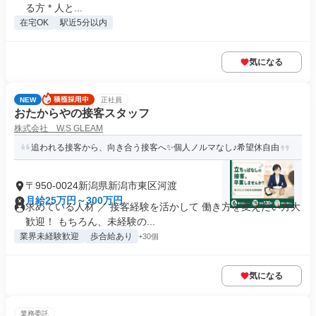
る方 * 人と...
在宅OK
駅近5分以内
気になる
NEW
正社員
おたからやの接客スタッフ
株式会社 W.S GLEAM
追われる接客から、向き合う接客へ✨個人ノルマなし♪希望休自由
〒950-0024新潟県新潟市東区河渡
月給25万円～300万円
求めている人材 ／ 接客経験を活かして 働き方を変えたい方大
歓迎！ もちろん、未経験の...
業界未経験歓迎
歩合給あり
+30個
気になる
業務委託