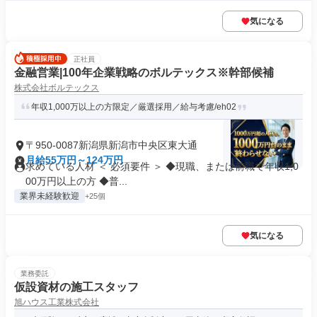
気になる
正社員
金融営業|100年企業戦略のボルテックス※幹部候補
株式会社ボルテックス
年収1,000万以上の方限定／厳選採用／給与考慮/eh02
〒950-0087新潟県新潟市中央区東大通
月給55万円～124万円
求めている人材 ＜ 必須要件 ＞ ◆現職、または前職で年収1,0
00万円以上の方 ◆普...
業界未経験歓迎
+25個
気になる
業務委託
仮設資材の施工スタッフ
旭ハウス工業株式会社