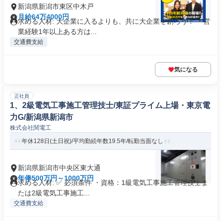
新潟県新潟市東区中木戸
月給64万4000円
求める人材: 大企業に入るよりも、共に大企業を創ろう！ ・営
業経験1年以上ある方は...
交通費支給
気になる
正社員
1、2級電気工事施工管理技士/東証プライム上場・東京電
力G/新潟県新潟市
株式会社関電工
年休128日(土日祝)/平均勤続年数19.5年/転勤当面なし
新潟県新潟市中央区東大通
年俸500万円～1000万円
求める人材: ✅ 必須条件 ・資格：1級電気工事施工管理技士ま
たは2級電気工事施工...
交通費支給