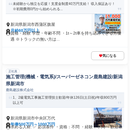
未経験から独立を応援！支度金制度40万円支給！ 収入保証あり！
※初期費用0円から始められる...
新潟県新潟市西蒲区旗屋
月給60万円以上
資格・経験 学歴・年齢不問 ・1t～2t車を持ち込みできる方優
遇 ※トラックの無い方は...
気になる
正社員
施工管理(機械・電気系)/スーパーゼネコン鹿島建設/新潟
県新潟市
鹿島建設株式会社
1、2級電気工事施工管理技士歓迎/年休126日(土日祝)/年収800万円
以上可
新潟県新潟市中央区万代
年俸500万円～1000万円
求める人材: ✅ 必須条件 ・資格：不問 ・経験：不問 ＜歓迎条