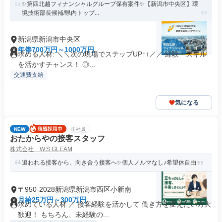
✨️第四北越フィナンシャルグループ保有案件✨️【新潟市中央区】環
境技術部長候補/県内トップ...
新潟県新潟市中央区
年俸700万円～1000万円
求める人材: ＼＼次の現場でステップUP↑↑／／ 経験・スキル
を活かすチャンス！ ◎...
交通費支給
気になる
NEW
正社員
おたからやの接客スタッフ
株式会社 W.S GLEAM
追われる接客から、向き合う接客へ✨個人ノルマなし♪希望休自由
〒950-2028新潟県新潟市西区小新南
月給25万円～300万円
求めている人材 ／ 接客経験を活かして 働き方を変えたい方大
歓迎！ もちろん、未経験の...