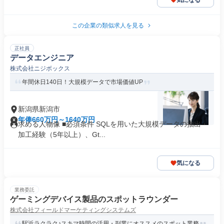
気になる
この企業の類似求人を見る
正社員
データエンジニア
株式会社ニジボックス
年間休日140日！大規模データで市場価値UP
新潟県新潟市
年俸660万円～1640万円
求める人物像 ■必須条件 SQLを用いた大規模データの抽出・
加工経験（5年以上）、Gt...
気になる
業務委託
ゲーミングデバイス製品のスポットラウンダー
株式会社フィールドマーケティングシステムズ
駅近ラクラク♪スキマ時間の活用・副業にオススメのスポット業務