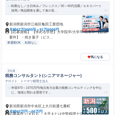
転勤なし／土日休み／フレックス／30～40代活躍／エキスパート
採用／商品開発を通して食の安...
新潟県新潟市江南区亀田工業団地
月給62万5000円～91万6666円
【応募資格】 【求める学歴】大学院卒/大学卒/高専卒 【必須
要件】 ・焼き菓子（ビス...
車通勤OK
転勤なし
気になる
正社員
税務コンサルタント(シニアマネージャー)
デロイト トーマツ税理士法人
年収970～1070万円/地元有力企業の税務コンサルティングを中心
に、地域と関わる環境です...
新潟県新潟市中央区上大川前通七番町
月給60万円～66万円
応募条件 いずれも ・大手または中堅税理士法人における法人