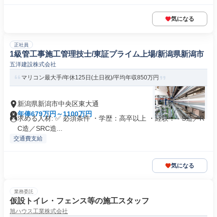
気になる
正社員
1級管工事施工管理技士/東証プライム上場/新潟県新潟市
五洋建設株式会社
マリコン最大手/年休125日(土日祝)/平均年収850万円
新潟県新潟市中央区東大通
年俸679万円～1100万円
求める人材: ✅ 必須条件 ・学歴：高卒以上 ・経験： - S造／R
C造／SRC造...
交通費支給
気になる
業務委託
仮設トイレ・フェンス等の施工スタッフ
旭ハウス工業株式会社