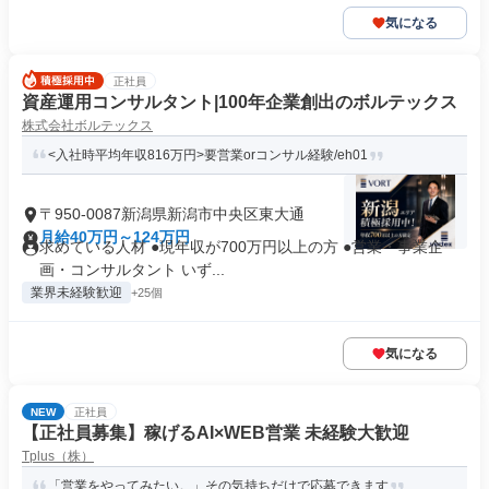
気になる
正社員
資産運用コンサルタント|100年企業創出のボルテックス
株式会社ボルテックス
<入社時平均年収816万円>要営業orコンサル経験/eh01
〒950-0087新潟県新潟市中央区東大通
月給40万円～124万円
求めている人材 ●現年収が700万円以上の方 ●営業・事業企
画・コンサルタント いず...
業界未経験歓迎
+25個
気になる
NEW
正社員
【正社員募集】稼げるAI×WEB営業 未経験大歓迎
Tplus（株）
「営業をやってみたい。」その気持ちだけで応募できます