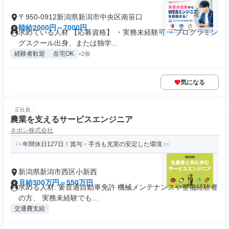
〒950-0912新潟県新潟市中央区南笹口
時給2000円～7000円
求めている人材 【応募資格】 ・実務未経験可 ・プログラミン
グスクール出身、または独学...
経験者歓迎
在宅OK
+2個
気になる
正社員
農業を支えるサービスエンジニア
ネポン株式会社
年間休日127日！賞与・手当も充実の安定した環境
新潟県新潟市西区小新西
月給300万円～550万円
求める人材: 要普通自動車免許 機械メンテナンスや整備経験者
の方、 実務未経験でも...
交通費支給