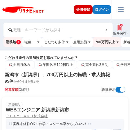
会員登録
ログイン
職種・キーワードから探す
条件保存
勤務地
職種
こだわり条件
雇用形態
700万円以上
新
1
こだわり条件の追加設定を忘れていませんか？
土日祝休み
年間休日120日以上
完全週休2日制
学歴
新潟市（新潟県）、700万円以上の転職・求人情報
95
件
1
〜
95
件目を表示中
関連度順
新着順
詳細表示
業務委託
WEBエンジニア 新潟県新潟市
ＰＬＡＹＬＡＮＤ株式会社
実務未経験OK！独学・スクール卒からプロへ！