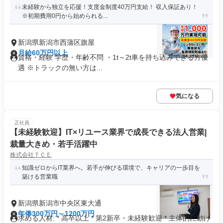
未経験から独立を応援！支度金制度40万円支給！ 収入保証あり！
※初期費用0円から始められる...
新潟県新潟市西蒲区旗屋
月給60万円以上
資格・経験 学歴・年齢不問 ・1t～2t車を持ち込みできる方優
遇 ※トラックの無い方は...
気になる
正社員
【未経験歓迎】IT×リユース業界で成長できる法人営業|
裁量大きめ・若手活躍中
株式会社ＴＣＥ
知識ゼロからIT業界へ。若手が伸びる環境で、キャリアの一歩目を
築ける営業職
新潟県新潟市中央区東大通
年俸300万円～1200万円
求める人材: * 高卒以上 * 第2新卒・未経験歓迎 * 主体的に動け