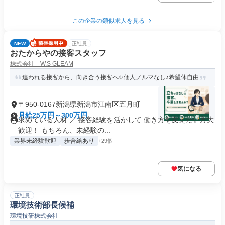
この企業の類似求人を見る
NEW
正社員
おたからやの接客スタッフ
株式会社 W.S GLEAM
追われる接客から、向き合う接客へ✨個人ノルマなし♪希望休自由
〒950-0167新潟県新潟市江南区五月町
月給25万円～300万円
求めている人材 ／ 接客経験を活かして 働き方を変えたい方大
歓迎！ もちろん、未経験の...
業界未経験歓迎
歩合給あり
+29個
気になる
正社員
環境技術部長候補
環境技研株式会社