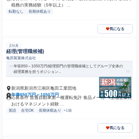
税務の実務経験（5年以上） ...
転勤なし
長期休暇あり
気になる
正社員
経理(管理職候補)
亀田製菓株式会社
年収850～1050万円/経理部門の管理職候補としてグループ全体の
経理業務を担うポジション...
新潟県新潟市江南区亀田工業団地
年俸850万円～1050万円
応募条件 普通自動車第一種運転免許 食品メーカー/上場企業に
おけるマネジメント経験 ...
英語
在宅OK
長期休暇あり
+1個
気になる