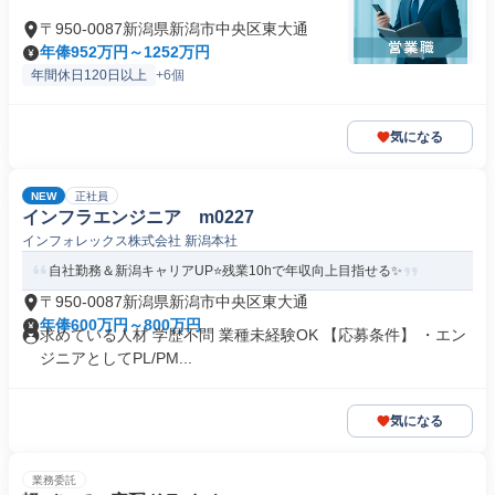
〒950-0087新潟県新潟市中央区東大通
年俸952万円～1252万円
年間休日120日以上
+6個
気になる
NEW
正社員
インフラエンジニア m0227
インフォレックス株式会社 新潟本社
自社勤務＆新潟キャリアUP⭐️残業10hで年収向上目指せる✨
〒950-0087新潟県新潟市中央区東大通
年俸600万円～800万円
求めている人材 学歴不問 業種未経験OK 【応募条件】 ・エン
ジニアとしてPL/PM...
気になる
業務委託