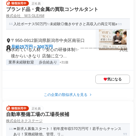
正社員
ブランド品・貴金属の買取コンサルタント
株式会社 W.S GLEAM
入社ボーナス50万円✨未経験◎働きやすさと高収入の両立可能✊
〒950-0912新潟県新潟市中央区南笹口
月給25万円～300万円
求めている人材 ✨安心の研修体制✨ ￣￣￣￣￣￣￣￣￣ 入社
後からいきなり 店舗に立つ...
業界未経験歓迎
歩合給あり
+31個
気になる
この企業の類似求人を見る
正社員
自動車整備工場の工場長候補
株式会社ネクステージ
⏩️新求人募集スタート！初年度年収570万円可！若手からチャンス
あり！実務経験他、管理、リ...