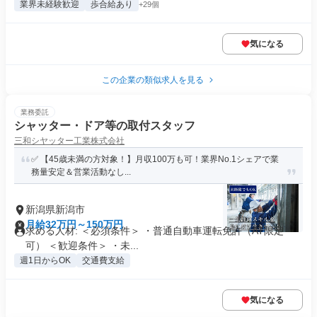
業界未経験歓迎
歩合給あり
+29個
気になる
この企業の類似求人を見る
業務委託
シャッター・ドア等の取付スタッフ
三和シヤッター工業株式会社
✅ 【45歳未満の方対象！】月収100万も可！業界No.1シェアで業
務量安定＆営業活動なし...
新潟県新潟市
月給32万円～150万円
求める人材: ＜必須条件＞ ・普通自動車運転免許（AT限定
可） ＜歓迎条件＞ ・未...
週1日からOK
交通費支給
気になる