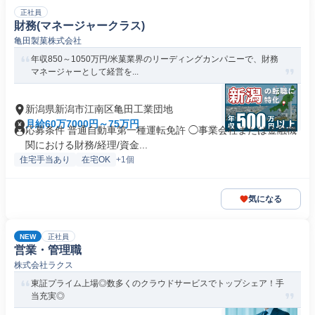
正社員
財務(マネージャークラス)
亀田製菓株式会社
年収850～1050万円/米菓業界のリーディングカンパニーで、財務
マネージャーとして経営を...
新潟県新潟市江南区亀田工業団地
月給60万7000円～75万円
応募条件 普通自動車第一種運転免許 ◯事業会社または金融機
関における財務/経理/資金...
住宅手当あり
在宅OK
+1個
気になる
NEW
正社員
営業・管理職
株式会社ラクス
東証プライム上場◎数多くのクラウドサービスでトップシェア！手
当充実◎