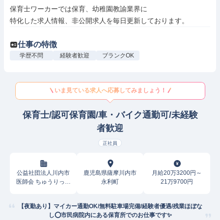
保育士ワーカーでは保育、幼稚園教諭業界に

特化した求人情報、非公開求人を毎日更新しております。
仕事の特徴
学歴不問
経験者歓迎
ブランクOK
いま見ている求人へ応募してみましょう！
保育士/認可保育園/車・バイク通勤可/未経験
者歓迎
正社員
公益社団法人川内市
鹿児島県薩摩川内市
月給20万3200円～
医師会 ちゅうりっぷ
永利町
21万9700円
園
【夜勤あり】マイカー通勤OK/無料駐車場完備/経験者優遇/残業ほぼな
し⭕市民病院内にある保育所でのお仕事です✨