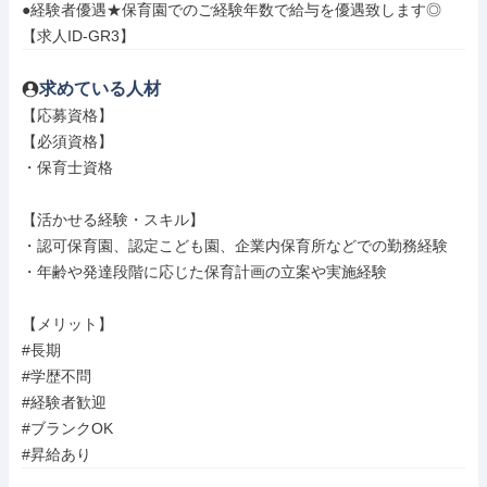
●経験者優遇★保育園でのご経験年数で給与を優遇致します◎

【求人ID-GR3】
求めている人材
【応募資格】

【必須資格】

・保育士資格

【活かせる経験・スキル】

・認可保育園、認定こども園、企業内保育所などでの勤務経験

・年齢や発達段階に応じた保育計画の立案や実施経験

【メリット】

#長期

#学歴不問

#経験者歓迎

#ブランクOK

#昇給あり