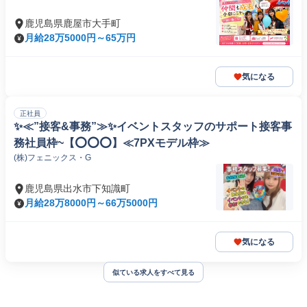
鹿児島県鹿屋市大手町
月給28万5000円～65万円
気になる
正社員
✨≪”接客&事務”≫✨イベントスタッフのサポート接客事
務社員枠~【⭕️⭕️⭕️】≪7PXモデル枠≫
(株)フェニックス・G
鹿児島県出水市下知識町
月給28万8000円～66万5000円
気になる
似ている求人をすべて見る