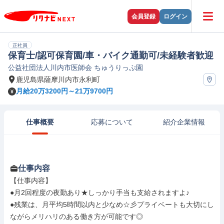
会員登録
ログイン
正社員
保育士/認可保育園/車・バイク通勤可/未経験者歓迎
公益社団法人川内市医師会 ちゅうりっぷ園
鹿児島県薩摩川内市永利町
月給20万3200円～21万9700円
仕事概要
応募について
紹介企業情報
仕事内容
【仕事内容】

●月2回程度の夜勤あり★しっかり手当も支給されますよ♪

●残業は、月平均5時間以内と少なめ☆彡プライベートも大切にし
ながらメリハリのある働き方が可能です◎
