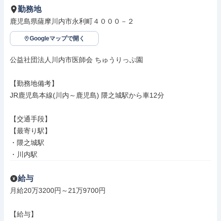
勤務地
鹿児島県薩摩川内市永利町４０００－２
Googleマップで開く
公益社団法人川内市医師会 ちゅうりっぷ園

【勤務地備考】

JR鹿児島本線(川内～鹿児島) 隈之城駅から車12分

【交通手段】

【最寄り駅】

・隈之城駅

・川内駅
給与
月給20万3200円～21万9700円

【給与】
