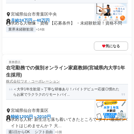
宮城県仙台市青葉区中央
月給24万円～40万円
求める人物像・資格 【応募条件】 ・未経験歓迎！資格不問
業界未経験歓迎
+14個
気になる
業務委託
在宅勤務での個別オンライン家庭教師(宮城県内大学1年
生採用)
株式会社ワオ・コーポレーション
＜大学1年生歓迎＞丁寧な研修あり！バイトデビュー応援◎慣れた
らお家でラクラクのリモートバイ...
宮城県仙台市青葉区
時給1200円～2010円
求める人材: 新生活も落ち着いてきたところで タイパ最高のバ
イトはじめませんか？ 大...
週1日からOK
シフト自由
+1個