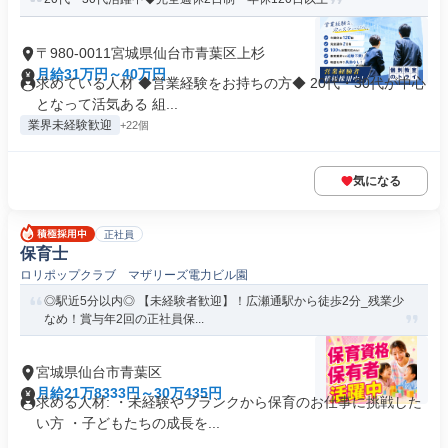
〒980-0011宮城県仙台市青葉区上杉
月給31万円～40万円
求めている人材 ◆営業経験をお持ちの方◆ 20代・30代が中心
となって活気ある 組...
業界未経験歓迎
+22個
気になる
正社員
保育士
ロリポップクラブ マザリーズ電力ビル園
◎駅近5分以内◎ 【未経験者歓迎】！広瀬通駅から徒歩2分_残業少
なめ！賞与年2回の正社員保...
宮城県仙台市青葉区
月給21万8333円～30万435円
求める人材: ・未経験やブランクから保育のお仕事に挑戦した
い方 ・子どもたちの成長を...