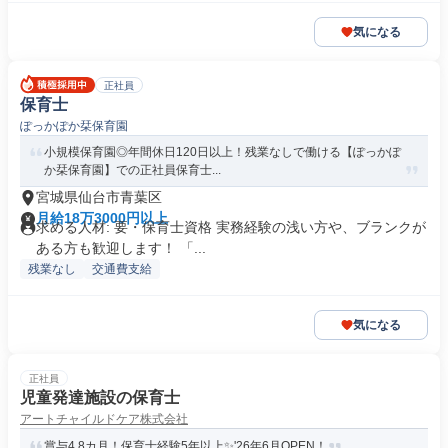
気になる
正社員
保育士
ぽっかぽか栞保育園
小規模保育園◎年間休日120日以上！残業なしで働ける【ぽっかぽ
か栞保育園】での正社員保育士...
宮城県仙台市青葉区
月給18万3000円以上
求める人材: 要・保育士資格 実務経験の浅い方や、ブランクが
ある方も歓迎します！ 「...
残業なし
交通費支給
気になる
正社員
児童発達施設の保育士
アートチャイルドケア株式会社
賞与4.8カ月！保育士経験5年以上✨'26年6月OPEN！