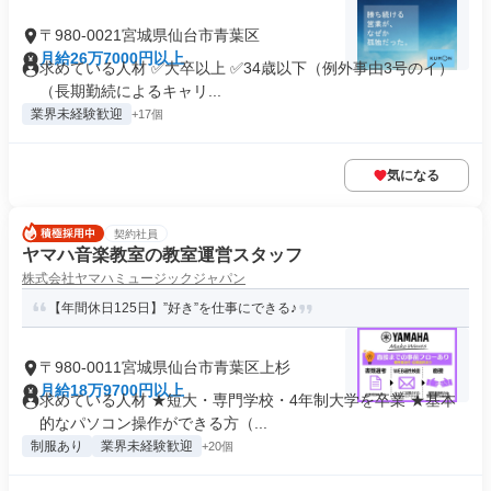
〒980-0021宮城県仙台市青葉区
月給26万7000円以上
求めている人材 ✅大卒以上 ✅34歳以下（例外事由3号のイ）
（長期勤続によるキャリ...
業界未経験歓迎
+17個
気になる
契約社員
ヤマハ音楽教室の教室運営スタッフ
株式会社ヤマハミュージックジャパン
【年間休日125日】”好き”を仕事にできる♪
〒980-0011宮城県仙台市青葉区上杉
月給18万9700円以上
求めている人材 ★短大・専門学校・4年制大学を卒業 ★基本
的なパソコン操作ができる方（...
制服あり
業界未経験歓迎
+20個