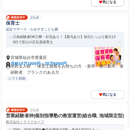
気になる
正社員
保育士
認定マザーズ・かみすぎこども園
◎未経験者OK◎寮・社宅あり！【賞与あり】休日たっぷり最大12
9日で安心の正社員保育士
宮城県仙台市青葉区
月給19万1000円～35万6000円
求める人材: ・保育士資格をお持ちの方 ・新卒、第二新卒、未
経験者、ブランクのある方...
シフト自由
気になる
正社員
営業経験者枠|個別指導塾の教室運営(総合職_地域限定型)
株式会社トライグループ
20代・30代活躍中◆完全週休2日制・年休120日以上