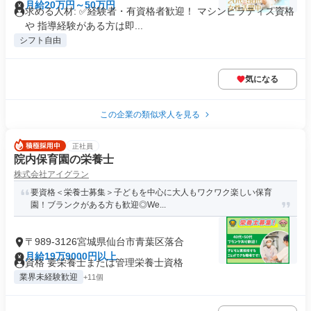
月給20万円～50万円
求める人材: ✅経験者・有資格者歓迎！ マシンピラティス資格
や 指導経験がある方は即...
シフト自由
気になる
この企業の類似求人を見る
正社員
院内保育園の栄養士
株式会社アイグラン
要資格＜栄養士募集＞子どもを中心に大人もワクワク楽しい保育
園！ブランクがある方も歓迎◎We...
〒989-3126宮城県仙台市青葉区落合
月給19万9000円以上
資格 要栄養士または管理栄養士資格
業界未経験歓迎
+11個