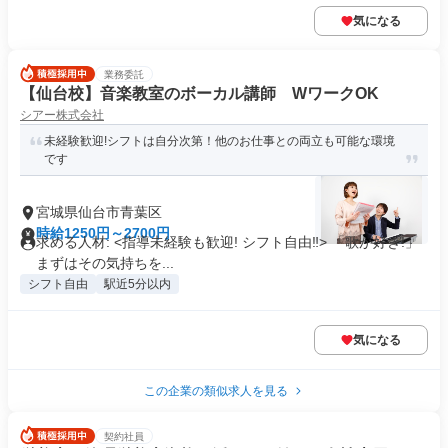
気になる
業務委託
【仙台校】音楽教室のボーカル講師 WワークOK
シアー株式会社
未経験歓迎!シフトは自分次第！他のお仕事との両立も可能な環境
です
宮城県仙台市青葉区
時給1250円～2700円
求める人材: <指導未経験も歓迎! シフト自由‼> 「歌が好き!」
まずはその気持ちを...
シフト自由
駅近5分以内
気になる
この企業の類似求人を見る
契約社員