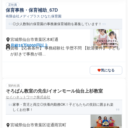
正社員
保育事務・保育補助_67D
有限会社メディプラス ひなた保育園
◎少人数制の保育園の事務兼保育補助を募集しています！
宮城県仙台市青葉区木町通
月給18万6000円以上
資格 【応募条件】 事務経験社 学歴不問 【歓迎要件】 子ども
が好きで事務が得...
気になる
契約社員
そろばん教室の先生/イオンモール仙台上杉教室
セイハネットワーク株式会社
家事・育児と両立◎扶養内勤務OK！子どもたちの笑顔に囲まれ楽
しくお仕事！
宮城県仙台市青葉区堤通雨宮町