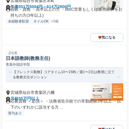
宮城県仙台市青葉区本町
年俸351万5004円～614万2800円
経験・資格 ・高卒以上の方 ・BtoC営業もしくは販売経験をお
持ちの方(3年以上)
未経験者歓迎
ネイルOK
+3個
気になる
正社員
日本語教師(教務主任)
青葉外国語学院
【フレックス勤務】コアタイム10〜15時／週1〜2日は教壇に立て
る教務主任ポジション
宮城県仙台市青葉区八幡
月給35万円以上
応募資格 ＜必須＞ ・法務省告示校での常勤経験3年以上 ・以
下のいずれかに該当する方 ...
賞与あり