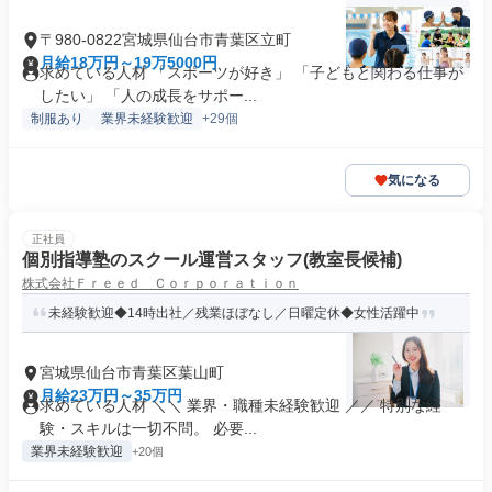
〒980-0822宮城県仙台市青葉区立町
月給18万円～19万5000円
求めている人材 「スポーツが好き」 「子どもと関わる仕事が
したい」 「人の成長をサポー...
制服あり
業界未経験歓迎
+29個
気になる
正社員
個別指導塾のスクール運営スタッフ(教室長候補)
株式会社Ｆｒｅｅｄ Ｃｏｒｐｏｒａｔｉｏｎ
未経験歓迎◆14時出社／残業ほぼなし／日曜定休◆女性活躍中
宮城県仙台市青葉区葉山町
月給23万円～35万円
求めている人材 ＼＼ 業界・職種未経験歓迎 ／／ 特別な経
験・スキルは一切不問。 必要...
業界未経験歓迎
+20個