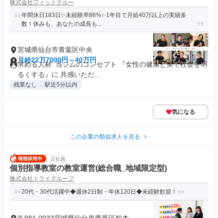
株式会社フィットクルー
年間休日183日✨未経験率86%✨1年目で月給40万以上の実績多
数！休みも、あなたの成長も...
宮城県仙台市青葉区中央
月給22万7000円～40万円
求める人材: 当ジムのコンセプト 『女性の健康と美で社会を明
るくする』に 共感いただ...
残業なし
駅近5分以内
気になる
この企業の類似求人を見る
正社員
個別指導教室の教室運営(総合職_地域限定型)
株式会社トライグループ
20代・30代活躍中◆週休2日制・年休120日◆未経験歓迎！