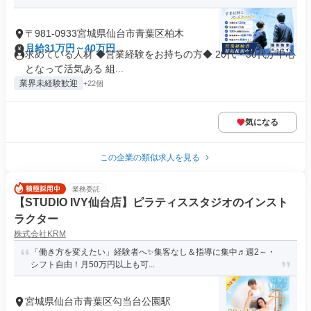
〒981-0933宮城県仙台市青葉区柏木
月給31万円～40万円
求めている人材 ◆営業経験をお持ちの方◆ 20代・30代が中心
となって活気ある 組...
業界未経験歓迎
+22個
気になる
この企業の類似求人を見る
業務委託
【STUDIO IVY仙台店】ピラティススタジオのインスト
ラクター
株式会社KRM
「働き方を変えたい」経験者へ✨集客なし＆指導に集中♬週2～・
シフト自由！月50万円以上も可...
宮城県仙台市青葉区勾当台公園駅