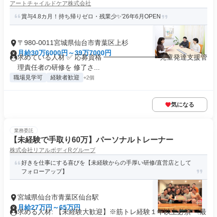
アートチャイルドケア株式会社
賞与4.8カ月！持ち帰りゼロ・残業少✨'26年6月OPEN
〒980-0011宮城県仙台市青葉区上杉
月給30万6000円～39万7000円
求めている人材 ✅ 応募資格 ━━━━━━━━ 児童発達支援管
理責任者の研修を 修了さ...
職場見学可
経験者歓迎
+2個
気になる
業務委託
【未経験で手取り60万】パーソナルトレーナー
株式会社リアルボディRグループ
好きを仕事にする喜びを【未経験からの手厚い研修/直営店として
フォローアップ】
宮城県仙台市青葉区仙台駅
月給27万円～65万円
求める人材: 【未経験大歓迎】※筋トレ経験１年以上必須 〈最