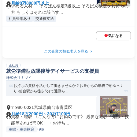
月給8万8000円以上
求める人材: ・そろばん検定3級以上 そろばん検定をお持ちの
方 もしくはそれに該当す...
社員登用あり
交通費支給
気になる
この企業の類似求人を見る
正社員
就労準備型放課後等デイサービスの支援員
株式会社ミツイ
お持ちの資格を活かして働きませんか？お昼からの勤務で朝ゆっく
り♪仙台駅から徒歩5分で通勤ら...
〒980-0021宮城県仙台市青葉区
月給18万2000円～30万7100円
資格・経験 《こんな方にお勧めです》 必要な経験・知識・技
能等あれば尚OK！ ・お持ち...
主婦・主夫歓迎
+9個