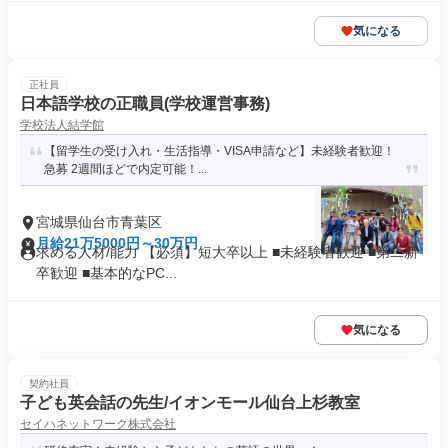
気になる
正社員
日本語学校の正職員(学校運営事務)
学校法人結学館
【留学生の受け入れ・生活指導・VISA申請など】未経験者歓迎！
急募 2週間ほどで内定可能！...
宮城県仙台市青葉区
月給21万5000円～30万円
求める人材/能力 【必須】短大卒以上 ■未経験者歓迎 ■第二新
卒歓迎 ■基本的なPC...
気になる
契約社員
子ども英会話の先生/イオンモール仙台上杉教室
セイハネットワーク株式会社