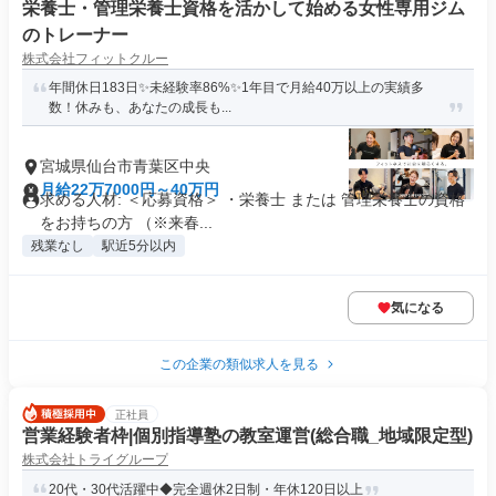
栄養士・管理栄養士資格を活かして始める女性専用ジム
のトレーナー
株式会社フィットクルー
年間休日183日✨未経験率86%✨1年目で月給40万以上の実績多
数！休みも、あなたの成長も...
宮城県仙台市青葉区中央
月給22万7000円～40万円
求める人材: ＜応募資格＞ ・栄養士 または 管理栄養士の資格
をお持ちの方 （※来春...
残業なし
駅近5分以内
気になる
この企業の類似求人を見る
正社員
営業経験者枠|個別指導塾の教室運営(総合職_地域限定型)
株式会社トライグループ
20代・30代活躍中◆完全週休2日制・年休120日以上