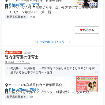
〒981-0933宮城県仙台市青葉区柏木
月給30万円～40万円
求めている人材 ▼経験よりも、想いを大切にする採用です▼
U・Iターン希望の方、第二新...
業界未経験歓迎
+14個
気になる
この企業の類似求人を見る
正社員
院内保育園の保育士
株式会社アイグラン
要資格＜正社員保育士＞保育園を作る楽しさと大きなやりがいを実
感できるお仕事です◎育休・産休...
〒989-3126宮城県仙台市青葉区落合
月給19万9000円以上
資格 要保育士資格 ※ブランク・経験が浅い方も大歓迎。
業界未経験歓迎
+9個