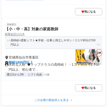
気になる
業務委託
【小・中・高】対象の家庭教師
有限会社ひのき
高時給×柔軟シフト★学校・仕事と両立しやすい！1コマ90分2700
円以上
宮城県仙台市青葉区
時給1800円以上
求める人材: ◆トップクラスの高時給！ ・1コマ90分で2,700
円以上、初心者で...
週1日からOK
シフト自由
+1個
気になる
この企業の類似求人を見る