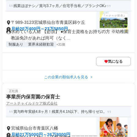
残業ほぼナシ／賞与3.7ヶ月／住宅手当有／ブランクOK♪
〒989-3123宮城県仙台市青葉区錦ケ丘
月給20万400円～23万5850円
求めている人材 【必須】 ●保育士資格をお持ちの方 ※幼稚園
教諭免許があれば尚可（なく...
制服あり
業界未経験歓迎
+31個
気になる
この企業の類似求人を見る
正社員
事業所内保育園の保育士
アートチャイルドケア株式会社
賞与昨年実績4.8ヶ月！残業月4.1h以下、持ち帰りゼロ。
宮城県仙台市青葉区八幡
月給21万5000円～26万8000円