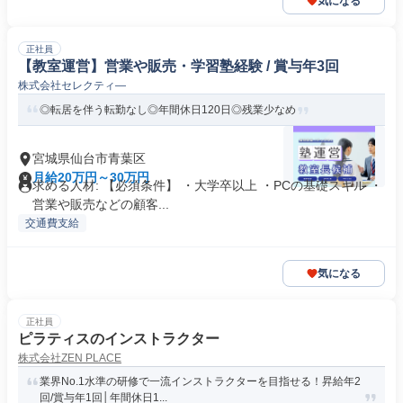
気になる
正社員
【教室運営】営業や販売・学習塾経験 / 賞与年3回
株式会社セレクティ―
◎転居を伴う転勤なし◎年間休日120日◎残業少なめ
宮城県仙台市青葉区
月給20万円～30万円
求める人材: 【必須条件】 ・大学卒以上 ・PCの基礎スキル ・
営業や販売などの顧客...
交通費支給
気になる
正社員
ピラティスのインストラクター
株式会社ZEN PLACE
業界No.1水準の研修で一流インストラクターを目指せる！昇給年2
回/賞与年1回│年間休日1...