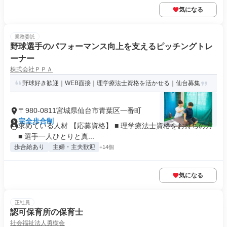
気になる
業務委託
野球選手のパフォーマンス向上を支えるピッチングトレ
ーナー
株式会社ＰＰＡ
野球好き歓迎｜WEB面接｜理学療法士資格を活かせる｜仙台募集
〒980-0811宮城県仙台市青葉区一番町
完全歩合制
求めている人材 【応募資格】 ■ 理学療法士資格をお持ちの方
■ 選手一人ひとりと真...
歩合給あり
主婦・主夫歓迎
+14個
気になる
正社員
認可保育所の保育士
社会福祉法人勇樹会