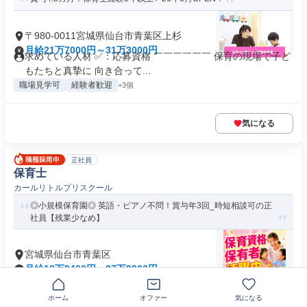
〒980-0011宮城県仙台市青葉区上杉
月給21万7000円～31万3000円
求めている人材 ✅：応募資格 ￣￣￣￣￣￣ 保育の現場で子ど
もたちと真摯に 向き合って...
職場見学可
経験者歓迎
+3個
気になる
正社員
保育士
カールリトルプリスクール
◎小規模保育園◎ 英語・ピアノ不問！賞与年3回_時短相談可の正
社員【残業少なめ】
宮城県仙台市青葉区
月給18万9460円～27万9900円
求める人材: ・保育士、幼稚園教諭第一種、幼稚園教諭第二種
のいずれかの資格をお持ちの...
ホーム
オファー
気になる
交通費支給