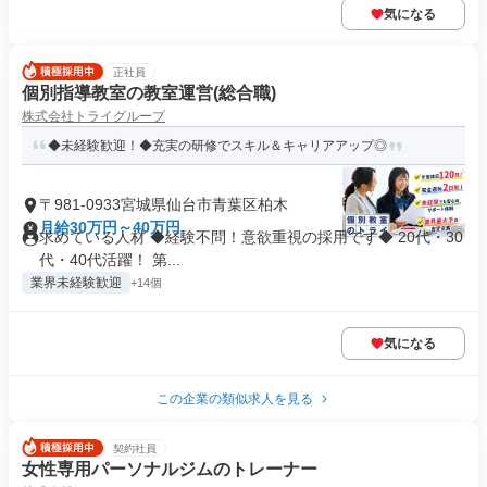
気になる
正社員
個別指導教室の教室運営(総合職)
株式会社トライグループ
◆未経験歓迎！◆充実の研修でスキル＆キャリアアップ◎
〒981-0933宮城県仙台市青葉区柏木
月給30万円～40万円
求めている人材 ◆経験不問！意欲重視の採用です◆ 20代・30
代・40代活躍！ 第...
業界未経験歓迎
+14個
気になる
この企業の類似求人を見る
契約社員
女性専用パーソナルジムのトレーナー