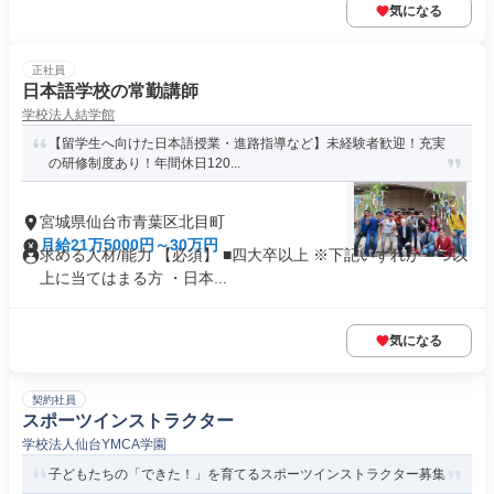
気になる
正社員
日本語学校の常勤講師
学校法人結学館
【留学生へ向けた日本語授業・進路指導など】未経験者歓迎！充実
の研修制度あり！年間休日120...
宮城県仙台市青葉区北目町
月給21万5000円～30万円
求める人材/能力 【必須】 ■四大卒以上 ※下記いずれか一つ以
上に当てはまる方 ・日本...
気になる
契約社員
スポーツインストラクター
学校法人仙台YMCA学園
子どもたちの「できた！」を育てるスポーツインストラクター募集