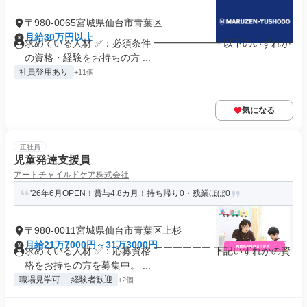
〒980-0065宮城県仙台市青葉区
月給30万円以上
求めている人材 ✅：必須条件 ━━━━━━━ 以下のいずれか
の資格・経験をお持ちの方 ...
社員登用あり
+11個
気になる
正社員
児童発達支援員
アートチャイルドケア株式会社
'26年6月OPEN！賞与4.8カ月！持ち帰り0・残業ほぼ0
〒980-0011宮城県仙台市青葉区上杉
月給21万7000円～31万3000円
求めている人材 ✅：応募資格 ￣￣￣￣￣￣ 下記いずれかの資
格をお持ちの方を募集中。 ...
職場見学可
経験者歓迎
+2個