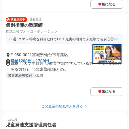
気になる
業務委託
個別指導の塾講師
株式会社ワオ・コーポレーション
週1コマ～/得意な科目だけでOK！充実の研修で未経験でも安心◎
〒980-0021宮城県仙台市青葉区
時給1200円～1700円
資格 ◇大学生歓迎 ◇教育学部で学んでいる方・学んだ経験の
ある方歓迎 ◇非常勤講師との...
業界未経験歓迎
+21個
気になる
この企業の類似求人を見る
正社員
児童発達支援管理責任者