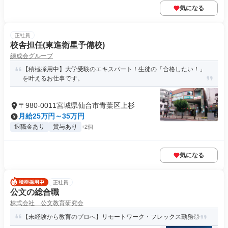
気になる
正社員
校舎担任(東進衛星予備校)
練成会グループ
【積極採用中】大学受験のエキスパート！生徒の「合格したい！」
を叶えるお仕事です。
〒980-0011宮城県仙台市青葉区上杉
月給25万円～35万円
退職金あり
賞与あり
+2個
気になる
正社員
公文の総合職
株式会社 公文教育研究会
【未経験から教育のプロへ】リモートワーク・フレックス勤務◎