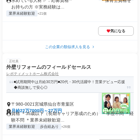
求めている人材 ✅：応募資格** ￣￣￣￣￣￣ ・保育士資格を
お持ちの方 ※実務経験は...
業界未経験歓迎
+21個
気になる
この企業の類似求人を見る
正社員
外壁リフォームのフィールドセールス
レボティメットホーム株式会社
■試用期間中は月給30万円■20代・30代活躍中！営業デビュー応援
◆商談無しで安心◎
〒980-0021宮城県仙台市青葉区
月給22万7000円～27万円
資格 ＊35歳以下（長期キャリア形成のため） ＊学歴不問 ＊経
験不問 ＊業界未経験歓迎...
業界未経験歓迎
歩合給あり
+26個