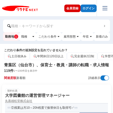
会員登録
ログイン
職種・キーワードから探す
勤務地
職種
こだわり条件
雇用形態
年収
新着のみ
1
こだわり条件の追加設定を忘れていませんか？
土日祝休み
年間休日120日以上
完全週休2日制
学歴
青葉区（仙台市）、保育士・教員・講師の転職・求人情報
119
件
1
〜
100
件目を表示中
関連度順
新着順
詳細表示
契約社員
大学図書館の運営管理マネージャー
丸善雄松堂株式会社
⏰残業は月10～20h程度で振替休日も取得可✅