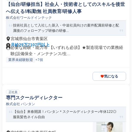
【仙台/研修担当】社会人・技術者としてのスキルを後世
へ伝える!/転勤無 社員教育/研修人事
株式会社ワールドインテック
技術社員として入社した新入・中途社員向けの案件配属前研修と配
属後のフォローアップ研修の研修...
宮城県仙台市青葉区
月給29万7107円以上
必要な経験・能力等 【いずれも必須】★製造現場での業務経
験(設備保全・メンテナンス/生...
業界未経験歓迎
+7個
気になる
正社員
専門スクールディレクター
株式会社 バンタン
【仙台】来春開講！バンタン＊スクールディレクター♪年休122◎
服装髪色ネイル自由