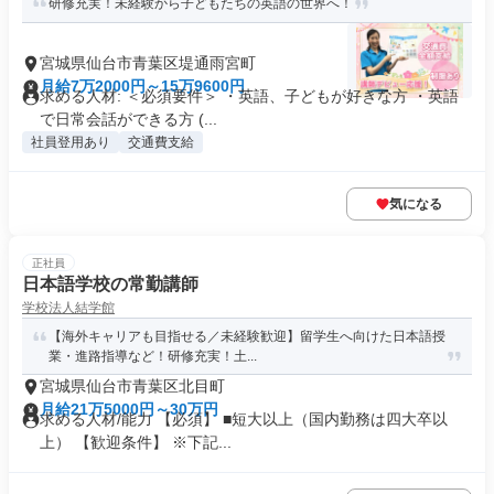
研修充実！未経験から子どもたちの英語の世界へ！
宮城県仙台市青葉区堤通雨宮町
月給7万2000円～15万9600円
求める人材: ＜必須要件＞ ・英語、子どもが好きな方 ・英語
で日常会話ができる方 (...
社員登用あり
交通費支給
気になる
正社員
日本語学校の常勤講師
学校法人結学館
【海外キャリアも目指せる／未経験歓迎】留学生へ向けた日本語授
業・進路指導など！研修充実！土...
宮城県仙台市青葉区北目町
月給21万5000円～30万円
求める人材/能力 【必須】 ■短大以上（国内勤務は四大卒以
上） 【歓迎条件】 ※下記...