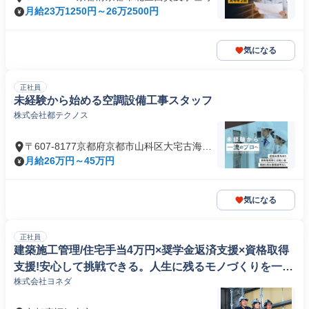
月給23万1250円～26万2500円
気になる
正社員
未経験から始める空調設備工事スタッフ
株式会社都テクノス
〒607-8177京都府京都市山科区大宅古海道
町
月給26万円～45万円
気になる
正社員
建築施工管理/住宅手当4万円×奨学金返済支援×資格取得
支援!安心して挑戦できる。人生に残るモノづくりを一緒
株式会社ヨネダ
にしませんか?