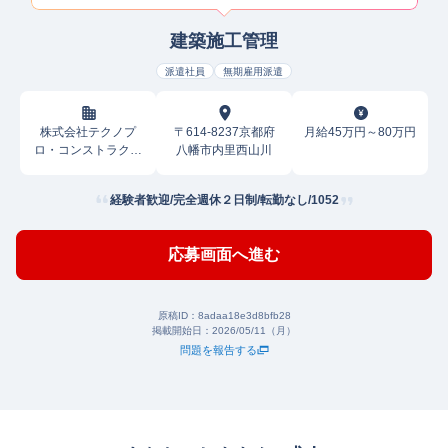
建築施工管理
派遣社員
無期雇用派遣
株式会社テクノプ
〒614-8237京都府
月給45万円～80万円
ロ・コンストラクシ
八幡市内里西山川
ョン
経験者歓迎/完全週休２日制/転勤なし/1052
応募画面へ進む
原稿ID：
8adaa18e3d8bfb28
掲載開始日：
2026/05/11（月）
問題を報告する