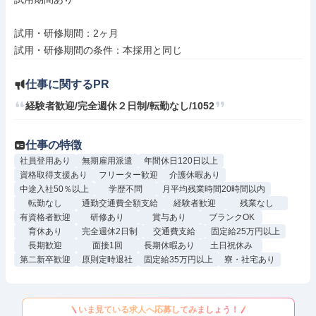
試用・研修期間：2ヶ月

仕事に関するPR
経験者歓迎/完全週休２日制/転勤なし/1052
仕事の特徴
社員登用あり
無期雇用派遣
年間休日120日以上
資格取得支援あり
フリーター歓迎
介護休暇あり
中途入社50％以上
学歴不問
月平均残業時間20時間以内
転勤なし
通勤交通費全額支給
経験者歓迎
残業なし
有資格者歓迎
研修あり
賞与あり
ブランクOK
育休あり
完全週休2日制
交通費支給
固定給25万円以上
長期歓迎
面接1回
長期休暇あり
土日祝休み
第二新卒歓迎
原則定時退社
固定給35万円以上
寮・社宅あり
いま見ている求人へ応募してみましょう！