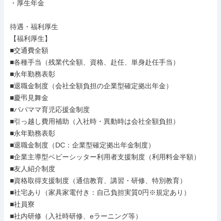
・厚生年金

待遇・福利厚生

【福利厚生】

■交通費全額

■各種手当（残業代全額、資格、赴任、単身赴任手当）

■永年勤務表彰

■退職金制度（会社全額負担の企業型確定拠出年金）

■慶弔見舞金

■パパママ育児応援金制度

■引っ越し費用補助（入社時・異動時は会社全額負担）

■永年勤務表彰

■退職金制度（DC：企業型確定拠出年金制度）

■企業主導型ベビーシッター利用者支援制度（利用料金半額）

■友人紹介制度

■資格取得支援制度（通信教育、講習・研修、特別教育）

■社宅あり（家具家電付き：自己負担実質0円※規定あり）

■社員寮

■社内研修（入社時研修、eラーニング等）
