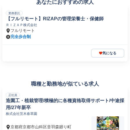
あなたにおすすめの求人
業務委託
【フルリモート】RIZAPの管理栄養士・保健師
ＲＩＺＡＰ株式会社
フルリモート
完全歩合制
気になる
職種と勤務地が似ている求人
正社員
造園工・植栽管理/積極的に各種資格取得サポート/中途採
用/27年新卒
株式会社茨木春草園
京都府京都市山科区音羽森廻り町