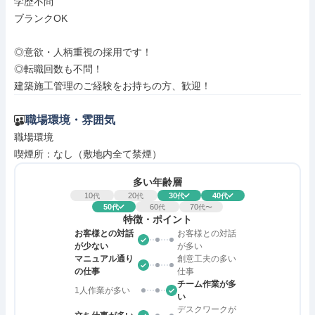
学歴不問

ブランクOK

◎意欲・人柄重視の採用です！

◎転職回数も不問！

建築施工管理のご経験をお持ちの方、歓迎！
職場環境・雰囲気
職場環境

喫煙所：なし（敷地内全て禁煙）
多い年齢層
10
20
30
40
代
代
代
代
50
60
70
代
代
代〜
特徴・ポイント
お客様との対話
お客様との対話
が少ない
が多い
マニュアル通り
創意工夫の多い
の仕事
仕事
チーム作業が多
1人作業が多い
い
デスクワークが