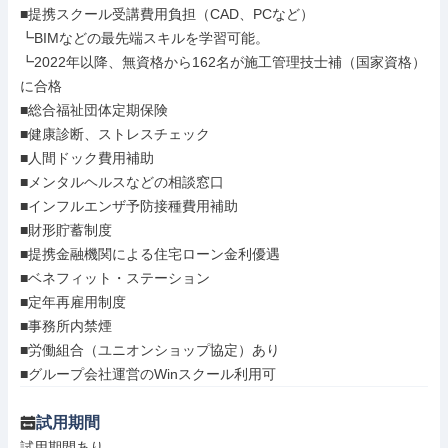
■提携スクール受講費用負担（CAD、PCなど）

┗BIMなどの最先端スキルを学習可能。

┗2022年以降、無資格から162名が施工管理技士補（国家資格）
に合格

■総合福祉団体定期保険

■健康診断、ストレスチェック

■人間ドック費用補助

■メンタルヘルスなどの相談窓口

■インフルエンザ予防接種費用補助

■財形貯蓄制度

■提携金融機関による住宅ローン金利優遇

■ベネフィット・ステーション

■定年再雇用制度

■事務所内禁煙

■労働組合（ユニオンショップ協定）あり

■グループ会社運営のWinスクール利用可
試用期間
試用期間あり
