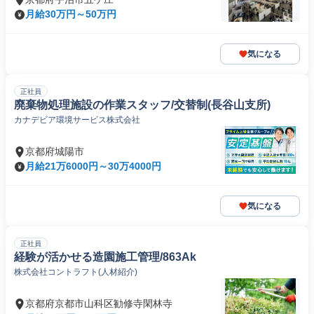
月給30万円～50万円
気になる
正社員
廃棄物処理施設の作業スタッフ/交替制(長谷山支所)
カナデビア環境サービス株式会社
京都府城陽市
月給21万6000円～30万4000円
気になる
正社員
経験が活かせる造園施工管理/863Ak
株式会社コントラフト(人材紹介)
京都府京都市山科区勧修寺閑林寺