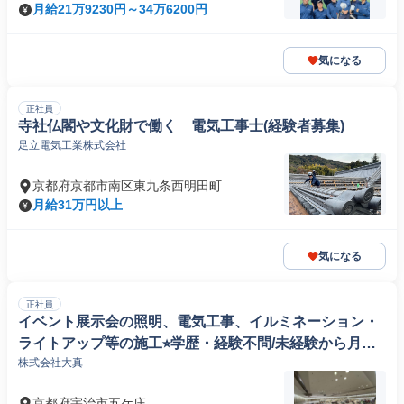
月給21万9230円～34万6200円
気になる
正社員
寺社仏閣や文化財で働く 電気工事士(経験者募集)
足立電気工業株式会社
京都府京都市南区東九条西明田町
月給31万円以上
気になる
正社員
イベント展示会の照明、電気工事、イルミネーション・
ライトアップ等の施工⭐︎学歴・経験不問/未経験から月給3
株式会社大真
0万/資格取得支援制度あり
京都府宇治市五ケ庄