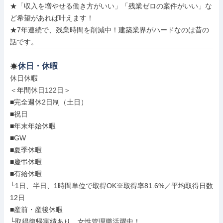
★「収入を増やせる働き方がいい」「残業ゼロの案件がいい」な
ど希望があれば叶えます！

★7年連続で、残業時間を削減中！建築業界がハードなのは昔の
話です。
休日・休暇
休日休暇

＜年間休日122日＞

■完全週休2日制（土日）

■祝日

■年末年始休暇

■GW

■夏季休暇

■慶弔休暇

■有給休暇

└1日、半日、1時間単位で取得OK※取得率81.6%／平均取得日数
12日

■産前・産後休暇

└取得復帰実績あり。女性管理職活躍中！
