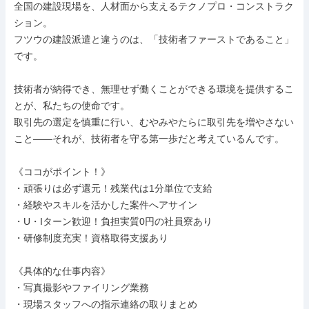
全国の建設現場を、人材面から支えるテクノプロ・コンストラク
ション。

フツウの建設派遣と違うのは、「技術者ファーストであること」
です。

技術者が納得でき、無理せず働くことができる環境を提供するこ
とが、私たちの使命です。

取引先の選定を慎重に行い、むやみやたらに取引先を増やさない
こと――それが、技術者を守る第一歩だと考えているんです。

《ココがポイント！》

・頑張りは必ず還元！残業代は1分単位で支給

・経験やスキルを活かした案件へアサイン

・U・Iターン歓迎！負担実質0円の社員寮あり

・研修制度充実！資格取得支援あり

《具体的な仕事内容》

・写真撮影やファイリング業務

・現場スタッフへの指示連絡の取りまとめ
