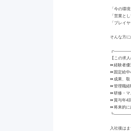
「今の環境
「営業とし
「プレイヤ
そんな方に
┏――――
【この求人
⏩️経験者
⏩️固定給
⏩️成果、
⏩️管理職
⏩️研修・
⏩️賞与年4
⏩️将来的
┗――――
入社後はま