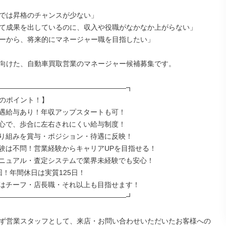
では昇格のチャンスが少ない」

て成果を出しているのに、収入や役職がなかなか上がらない」

ーから、将来的にマネージャー職を目指したい」

向けた、自動車買取営業のマネージャー候補募集です。

――――――――――――――――――┓

のポイント！】

優遇給与あり！年収アップスタートも可！

中心で、歩合に左右されにくい給与制度！

取り組みを賞与・ポジション・待遇に反映！

経験は不問！営業経験からキャリアUPを目指せる！

マニュアル・査定システムで業界未経験でも安心！

回！年間休日は実質125日！

にはチーフ・店長職・それ以上も目指せます！
――――――――――――――――――┛

ず営業スタッフとして、来店・お問い合わせいただいたお客様への