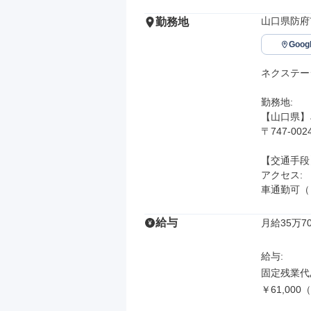
山口県防府市
勤務地
Goo
ネクステー
勤務地: 

【山口県】
〒747-00
【交通手段】
アクセス: 

車通勤可（
給与
月給35万70
給与: 

固定残業代あ
￥61,0