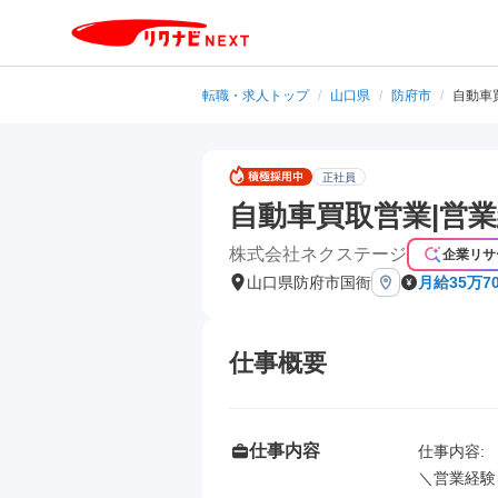
転職・求人トップ
/
山口県
/
防府市
/
自動車
正社員
自動車買取営業|営
株式会社ネクステージ
企業リサ
山口県防府市国衙
月給35万70
仕事概要
仕事内容
仕事内容: 

＼営業経験