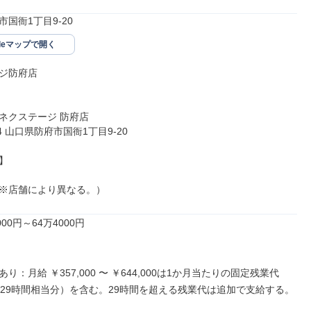
国衙1丁目9-20
gleマップで開く
ジ防府店

ネクステージ 防府店

24 山口県防府市国衙1丁目9-20



※店舗により異なる。）
00円～64万4000円

り：月給 ￥357,000 〜 ￥644,000は1か月当たりの固定残業代
00（29時間相当分）を含む。29時間を超える残業代は追加で支給する。
