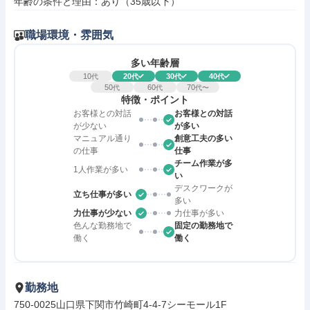
年齢の条件と理由：あり（35歳以下）
職場環境・雰囲気
多い年齢層
10
20
30
40
代
代
代
代
50
60
70
代
代
代〜
特徴・ポイント
お客様との対話
お客様との対話
が少ない
が多い
マニュアル通り
創意工夫の多い
の仕事
仕事
チーム作業が多
1人作業が多い
い
デスクワークが
立ち仕事が多い
多い
力仕事が少ない
力仕事が多い
色んな勤務地で
固定の勤務地で
働く
働く
勤務地
750-0025山口県下関市竹崎町4-4-7シーモール1F