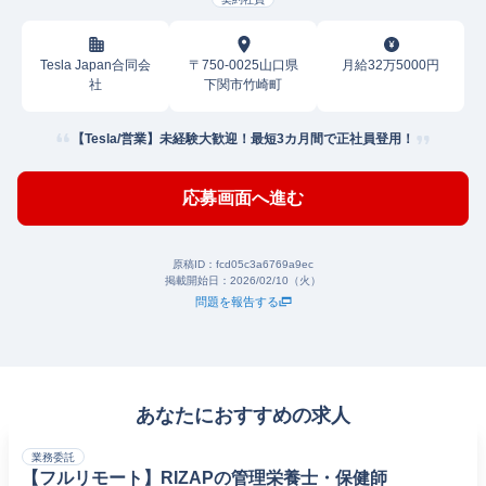
Tesla Japan合同会
〒750-0025山口県
月給32万5000円
社
下関市竹崎町
【Tesla/営業】未経験大歓迎！最短3カ月間で正社員登用！
応募画面へ進む
原稿ID：
fcd05c3a6769a9ec
掲載開始日：
2026/02/10（火）
問題を報告する
あなたにおすすめの求人
業務委託
【フルリモート】RIZAPの管理栄養士・保健師