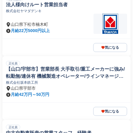
法人様向けルート営業担当者
株式会社ヤマダデンキ
山口県下松市楠木町
月給22万5000円以上
気になる
正社員
【山口/宇部市】営業部長 大手取引/重工メーカーに強み/
転勤無/連休有 機械製造オペレーター/ラインマネージャ
株式会社坂本鉄工所
ー
山口県宇部市
月給42万円～50万円
気になる
正社員
中古自動車販売の営業スタッフ 経験者