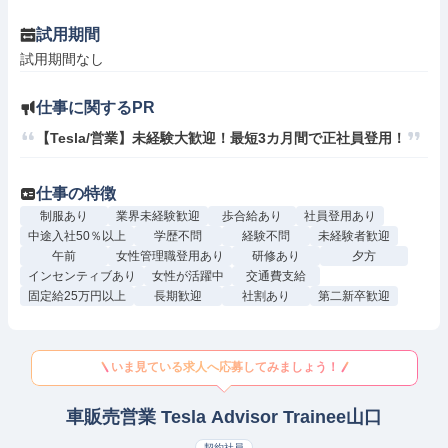
試用期間
試用期間なし
仕事に関するPR
【Tesla/営業】未経験大歓迎！最短3カ月間で正社員登用！
仕事の特徴
制服あり
業界未経験歓迎
歩合給あり
社員登用あり
中途入社50％以上
学歴不問
経験不問
未経験者歓迎
午前
女性管理職登用あり
研修あり
夕方
インセンティブあり
女性が活躍中
交通費支給
固定給25万円以上
長期歓迎
社割あり
第二新卒歓迎
いま見ている求人へ応募してみましょう！
車販売営業 Tesla Advisor Trainee山口
契約社員