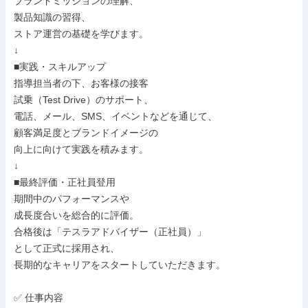
ブランドミッションの理解、

製品知識の習得、

ストア運営の基礎を学びます。

↓

■実践・スキルアップ

指導担当者の下、お客様の接客

試乗（Test Drive）のサポート、

電話、メール、SMS、イベントなどを通じて、

顧客満足度とブランドイメージの

向上に向けて実践を積みます。

↓

■最終評価・正社員登用

期間中のパフォーマンスや

成長度合いを総合的に評価。

合格後は「テスラアドバイザー（正社員）」

として正式に採用され、

長期的なキャリアをスタートしていただきます。

✅ 仕事内容
