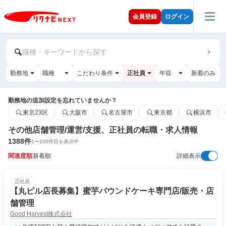
会員登録
ログイン
職種・キーワードから探す
勤務地
職種
こだわり条件
正社員
年収
新着のみ
勤務地の追加設定を忘れていませんか？
東京23区
大阪市
名古屋市
東京都
横浜市
その他店舗管理/運営/支援、正社員の転職・求人情報
1388
件
1
〜
100
件目を表示中
関連度順
新着順
詳細表示
正社員
【丸ビル店長募集】蜜芋パウンドケーキ専門店/販売・店
舗管理
Good Harvest株式会社