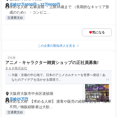
月給22万4000円～32万6000円
求める人材: 応募資格 ・上限35歳まで （長期的なキャリア形
成のため） ・コンビニ...
交通費支給
気になる
この企業の類似求人を見る
正社員
アニメ・キャラクター雑貨ショップの正社員募集!
Ｂ＆Ｂ株式会社
大阪・京都の中心地で、日本のアニメカルチャーを世界へ発信！あ
なたのアイデアを活かせる環境で...
大阪府大阪市中央区道頓堀
月給25万円
求める人材: 【求める人材】 接客や販売の経験がある方（業界
不問／物販経験者は大歓...
交通費支給