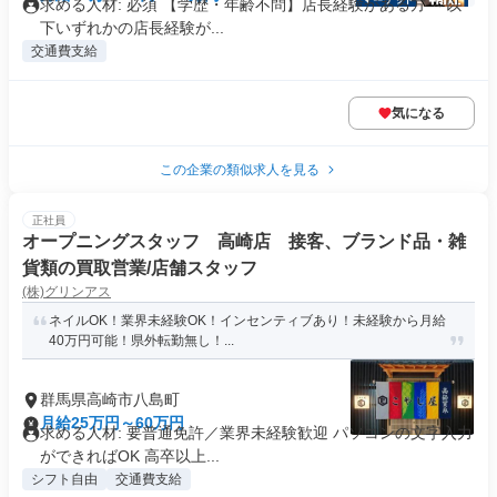
求める人材: 必須 【学歴・年齢不問】店長経験がある方 ～以
下いずれかの店長経験が...
交通費支給
気になる
この企業の類似求人を見る
正社員
オープニングスタッフ 高崎店 接客、ブランド品・雑
貨類の買取営業/店舗スタッフ
(株)グリンアス
ネイルOK！業界未経験OK！インセンティブあり！未経験から月給
40万円可能！県外転勤無し！...
群馬県高崎市八島町
月給25万円～60万円
求める人材: 要普通免許／業界未経験歓迎 パソコンの文字入力
ができればOK 高卒以上...
シフト自由
交通費支給