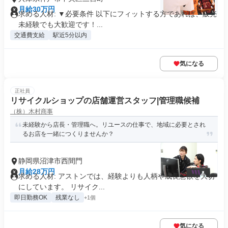
月給30万円
求める人材: ▼必要条件 以下にフィットする方であれば、販売
未経験でも大歓迎です！...
交通費支給
駅近5分以内
気になる
正社員
リサイクルショップの店舗運営スタッフ|管理職候補
（株）木村商事
未経験から店長・管理職へ。リユースの仕事で、地域に必要とされ
るお店を一緒につくりませんか？
静岡県沼津市西間門
月給28万円
求める人材: アストンでは、経験よりも人柄や成長意欲を大切
にしています。 リサイク...
即日勤務OK
残業なし
+1個
気になる