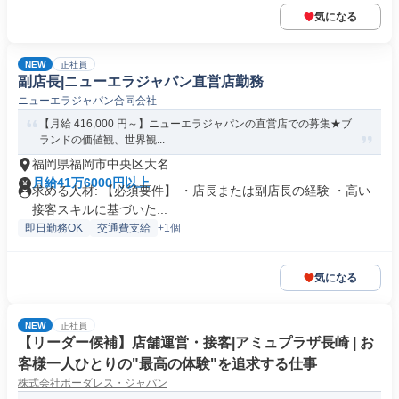
気になる
NEW
正社員
副店長|ニューエラジャパン直営店勤務
ニューエラジャパン合同会社
【月給 416,000 円～】ニューエラジャパンの直営店での募集★ブ
ランドの価値観、世界観...
福岡県福岡市中央区大名
月給41万6000円以上
求める人材: 【必須要件】 ・店長または副店長の経験 ・高い
接客スキルに基づいた...
即日勤務OK
交通費支給
+1個
気になる
NEW
正社員
【リーダー候補】店舗運営・接客|アミュプラザ長崎 | お
客様一人ひとりの"最高の体験"を追求する仕事
株式会社ボーダレス・ジャパン