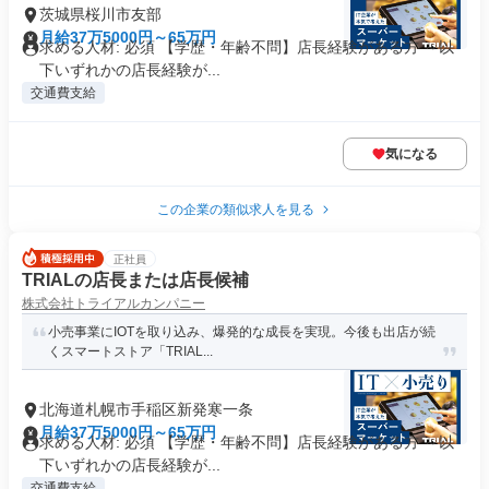
茨城県桜川市友部
月給37万5000円～65万円
求める人材: 必須 【学歴・年齢不問】店長経験がある方 ～以
下いずれかの店長経験が...
交通費支給
気になる
この企業の類似求人を見る
正社員
TRIALの店長または店長候補
株式会社トライアルカンパニー
小売事業にIOTを取り込み、爆発的な成長を実現。今後も出店が続
くスマートストア「TRIAL...
北海道札幌市手稲区新発寒一条
月給37万5000円～65万円
求める人材: 必須 【学歴・年齢不問】店長経験がある方 ～以
下いずれかの店長経験が...
交通費支給