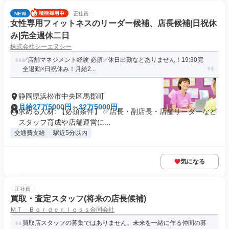
NEW
正社員
女性専用フィットネスのリーダー候補、店長候補|日祝休
み|完全週休二日
株式会社シーエヌシー
✅店舗マネジメント経験 必須✅休日出勤などありません！19:30完
全退勤×日祝休み！月給2...
静岡県浜松市中央区馬郡町
月給27万5000円～32万5000円
求める人材: 【必須条件】 ✅店長・副店長・店舗リーダーなど
スタッフ育成や店舗運営に...
交通費支給
駅近5分以内
気になる
正社員
買取・査定スタッフ(将来の店長候補)
ＭＴ Ｂｏｒｄｅｒｌｅｓｓ合同会社
買取店スタッフの募集ではありません。未来を一緒に作る仲間の募