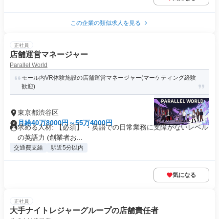
この企業の類似求人を見る
正社員
店舗運営マネージャー
Parallel World
モール内VR体験施設の店舗運営マネージャー(マーケティング経験
歓迎)
東京都渋谷区
月給40万8000円～55万4000円
求める人材: 【必須】 ・英語での日常業務に支障がないレベル
の英語力 (創業者お...
交通費支給
駅近5分以内
気になる
正社員
大手ナイトレジャーグループの店舗責任者