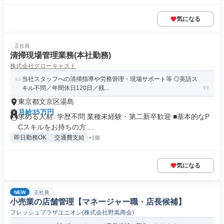
気になる
正社員
清掃現場管理業務(本社勤務)
株式会社グローキャスト
当社スタッフへの清掃指導や労務管理・現場サポート等 ◎英語ス
キル不問／年間休日120日／残...
東京都文京区湯島
月給35万円
求める人材: 学歴不問 業種未経験・第二新卒歓迎 ■基本的なP
Cスキルをお持ちの方 ...
即日勤務OK
交通費支給
+1個
気になる
NEW
正社員
小売業の店舗管理【マネージャー職・店長候補】
フレッシュプラザユニオン(株式会社野嵩商会)