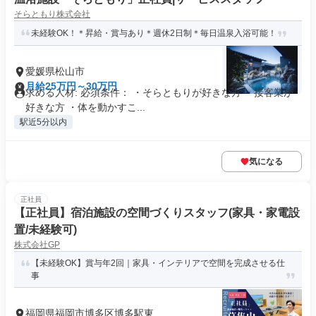
そらともり株式会社
未経験OK！＊昇給・賞与あり＊週休2日制＊毎日温泉入浴可能！
愛媛県松山市
月給25万円～30万円
求める人材: 必須条件： ・そらともりが好きな方 ・接客業が
好きな方 ・体を動かすこ...
駅近5分以内
気になる
正社員
【正社員】宿泊施設の空間づくりスタッフ(家具・家電設
置/未経験可)
株式会社GP
【未経験OK】賞与年2回｜家具・インテリアで空間を完成させる仕
事
福岡県福岡市博多区博多駅東