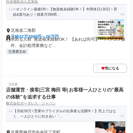
社会福祉法人立栄会
✨オンライン面接OK✨【無資格未経験OK！】年間休日130日！昇
給&賞与あり！残業月5時間...
北海道二海郡
月給22万2000円～26万円
求める人材: 無資格未経験OK！ 【あれば尚可】 ・パソコン操
作、会計処理業務など...
交通費支給
気になる
正社員
店舗運営・接客|三宮 梅田 等| お客様一人ひとりの"最高
の体験"を追求する仕事
株式会社ボーダレス・ジャパン
【月給30万 / 営業やブライダルの出身者も活躍中！】売上ではな
く、一人ひとりに向き合い「...
兵庫県神戸市中央区三宮町