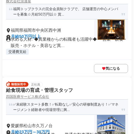
株式会社浪漫座
福岡トップクラスの完全会員制クラブで、 店舗運営の中心メンバ
ーを募集☆月給50万円以☆ 賞...
福岡県福岡市中央区西中洲
月給50万円以上
求める人材: ◆異業種からの転職者も活躍中◆ ・営業・飲食・
販売・ホテル・美容など異...
交通費支給
気になる
正社員
給食現場の育成・管理スタッフ
四国医療サービス株式会社
✅未経験スタート多数！✅転勤なし✅安心の研修制度あり！✅マネ
ージメント経験者や現場管理に興...
愛媛県松山市久万ノ台
月給23万円～30万円