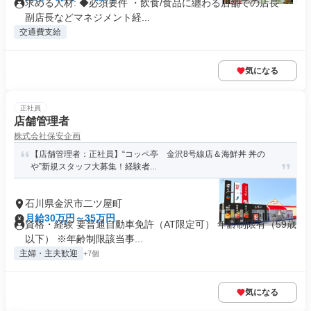
求める人材: ◆必須要件 ・飲食/食品に纏わる店舗での店長・
副店長などマネジメント経...
交通費支給
気になる
正社員
店舗管理者
株式会社保安企画
【店舗管理者：正社員】“コッペ亭 金沢8号線店＆海鮮丼 丼の
や”新規スタッフ大募集！経験者...
石川県金沢市二ツ屋町
月給30万円～35万円
資格・経験 要普通自動車免許（AT限定可） 年齢制限有（59歳
以下） ※年齢制限該当事...
主婦・主夫歓迎
+7個
気になる