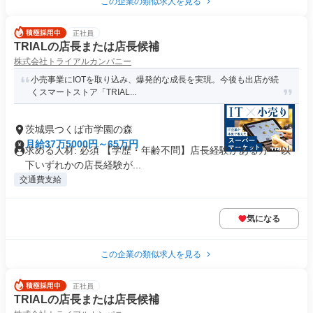
この企業の類似求人を見る
正社員
TRIALの店長または店長候補
株式会社トライアルカンパニー
小売事業にIOTを取り込み、爆発的な成長を実現。今後も出店が続
くスマートストア「TRIAL...
茨城県つくば市学園の森
月給37万5000円～65万円
求める人材: 必須 【学歴・年齢不問】店長経験がある方 ～以
下いずれかの店長経験が...
交通費支給
気になる
この企業の類似求人を見る
正社員
TRIALの店長または店長候補