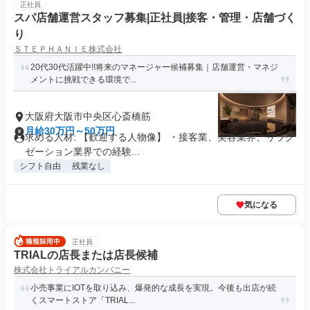
正社員
スパ店舗運営スタッフ募集|正社員|接客・管理・店舗づく
り
ＳＴＥＰＨＡＮＩＥ株式会社
20代30代活躍中!!将来のマネージャー候補募集｜店舗運営・マネジ
メントに挑戦できる環境で...
大阪府大阪市中央区心斎橋筋
月給30万円～50万円
求める人材: 【歓迎する人物像】 ・接客業、美容業界、リラク
ゼーション業界での経験...
シフト自由
残業なし
気になる
正社員
TRIALの店長または店長候補
株式会社トライアルカンパニー
小売事業にIOTを取り込み、爆発的な成長を実現。今後も出店が続
くスマートストア「TRIAL...