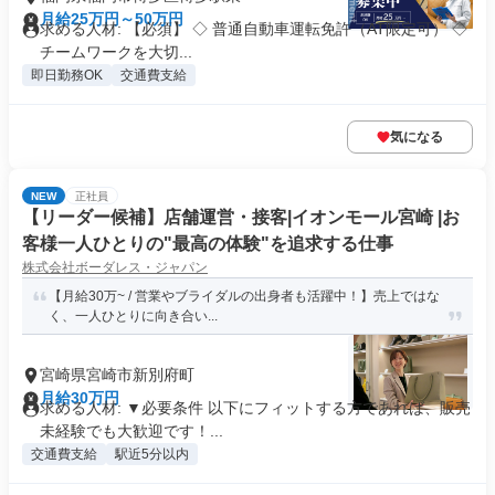
月給25万円～50万円
求める人材: 【必須】 ◇ 普通自動車運転免許（AT限定可） ◇
チームワークを大切...
即日勤務OK
交通費支給
気になる
NEW
正社員
【リーダー候補】店舗運営・接客|イオンモール宮崎 |お
客様一人ひとりの"最高の体験"を追求する仕事
株式会社ボーダレス・ジャパン
【月給30万~ / 営業やブライダルの出身者も活躍中！】売上ではな
く、一人ひとりに向き合い...
宮崎県宮崎市新別府町
月給30万円
求める人材: ▼必要条件 以下にフィットする方であれば、販売
未経験でも大歓迎です！...
交通費支給
駅近5分以内