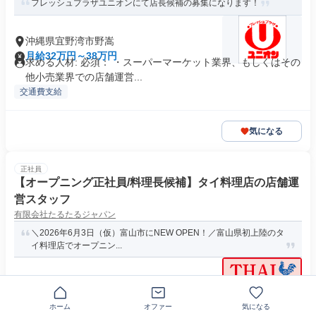
フレッシュプラザユニオンにて店長候補の募集になります！
沖縄県宜野湾市野嵩
月給32万円～38万円
求める人材: 必須： ・スーパーマーケット業界、もしくはその
他小売業界での店舗運営...
交通費支給
気になる
正社員
【オープニング正社員/料理長候補】タイ料理店の店舗運
営スタッフ
有限会社たるたるジャパン
＼2026年6月3日（仮）富山市にNEW OPEN！／富山県初上陸のタ
イ料理店でオープニン...
富山県富山市
月給32万円～50万円
求める人材: ・未経験歓迎 ・学歴不問 ・ブランクOK ・飲食業
ホーム
オファー
気になる