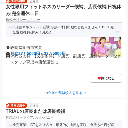
正社員
女性専用フィットネスのリーダー候補、店長候補|日祝休
み|完全週休二日
株式会社シーエヌシー
✅店舗マネジメント経験 必須✅休日出勤などありません！19:30完
全退勤×日祝休み！月給2...
静岡県湖西市古見
月給27万5000円～32万5000円
求める人材: 【必須条件】 ✅店長・副店長・店舗リーダーなど
スタッフ育成や店舗運営に...
気になる
この企業の類似求人を見る
正社員
TRIALの店長または店長候補
株式会社トライアルカンパニー
小売事業にIOTを取り込み、爆発的な成長を実現。今後も出店が続