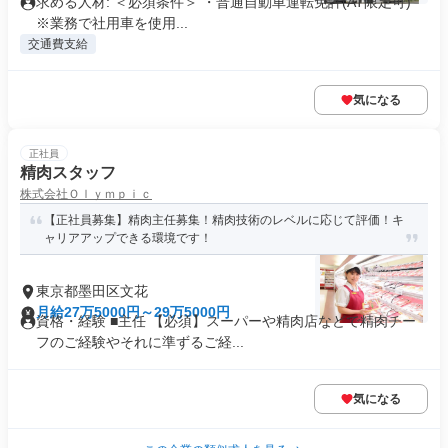
求める人材: ＜必須条件＞ ・普通自動車運転免許(AT限定可)
※業務で社用車を使用...
交通費支給
気になる
正社員
精肉スタッフ
株式会社Ｏｌｙｍｐｉｃ
【正社員募集】精肉主任募集！精肉技術のレベルに応じて評価！キ
ャリアアップできる環境です！
東京都墨田区文花
月給27万5000円～29万5000円
資格・経験 ■主任 【必須】スーパーや精肉店などで精肉チー
フのご経験やそれに準ずるご経...
気になる