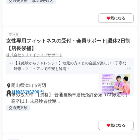
交通費支給
駅近5分以内
気になる
正社員
女性専用フィットネスの受付・会員サポート|週休2日制
【店長候補】
株式会社クリエイティブサポート
【未経験からチャレンジ！】地元の方々との会話が楽しい！丁寧な
研修＋マニュアルで不安も解消・...
岡山県津山市河辺
月給26万6200円
求める人材: 【資格】 普通自動車運転免許必須（AT限定可）
高卒以上 未経験者歓迎...
交通費支給
気になる