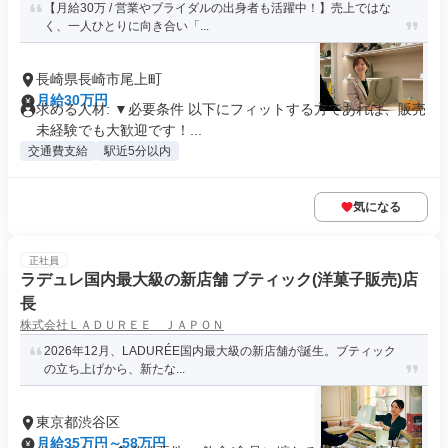
【月給30万 / 営業やブライダルの出身者も活躍中！】売上ではな
く、一人ひとりに向き合い「...
長崎県長崎市尾上町
月給30万円
求める人材: ▼必要条件 以下にフィットする方であれば、販売
未経験でも大歓迎です！...
交通費支給
駅近5分以内
気になる
正社員
ラデュレ国内最大級の新店舗 ブティック(洋菓子販売)店
長
株式会社ＬＡＤＵＲＥＥ ＪＡＰＯＮ
2026年12月、LADURÉE国内最大級の新店舗が誕生。ブティック
の立ち上げから、新たな...
東京都渋谷区
月給35万円～58万円