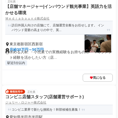
正社員
【店舗マネージャー|インバウンド観光事業】英語力を活
かせる環境
Ｍｅｄｉａｂｏｕｎｄ株式会社
訪日外国人向けの店舗にて、店舗運営全般をお任せします。 イン
バウンド需要の高まりの中で、英...
東京都新宿区西新宿
月給30万円～50万円
求める人材: ・小売業での実務経験をお持ちの方 ・マネジメン
ト経験を活かしたい方（店...
駅近5分以内
気になる
正社員
コンビニ店舗スタッフ(店舗運営サポート)
ジョリー・ロジャー株式会社
コンビニ業界で新たな挑戦を！幹部候補生募集！
愛知県半田市半田駅