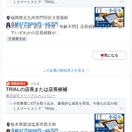
くスマートストア「TRIAL...
福岡県北九州市門司区大里新町
月給37万5000円～65万円
求める人材: 必須 【学歴・年齢不問】店長経験がある方 ～以
下いずれかの店長経験が...
交通費支給
気になる
この企業の類似求人を見る
正社員
TRIALの店長または店長候補
株式会社トライアルカンパニー
小売事業にIOTを取り込み、爆発的な成長を実現。今後も出店が続
くスマートストア「TRIAL...
栃木県那須塩原市西大和
月給37万5000円～65万円