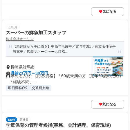
気になる
正社員
スーパーの鮮魚加工スタッフ
株式会社オーリン
【未経験から手に職を】中高年活躍中／賞与年3回／家族＆住宅手
当充実／店舗マネージャーも目指...
長崎県対馬市
月給23万円～30万円
求める人材: 【応募資格】 * 60歳未満の方（定年60歳のため）
* 経験不問、...
即日勤務OK
交通費支給
気になる
NEW
正社員
学童保育の管理者候補(事務、会計処理、保育現場)