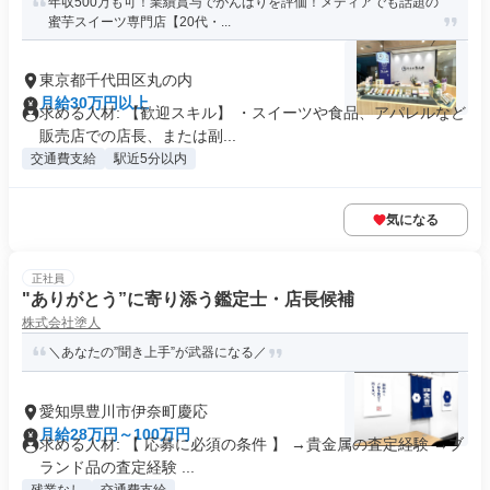
年収500万も可！業績賞与でがんばりを評価！メディアでも話題の
蜜芋スイーツ専門店【20代・...
東京都千代田区丸の内
月給30万円以上
求める人材: 【歓迎スキル】 ・スイーツや食品、アパレルなど
販売店での店長、または副...
交通費支給
駅近5分以内
気になる
正社員
"ありがとう”に寄り添う鑑定士・店長候補
株式会社塗人
＼あなたの”聞き上手”が武器になる／
愛知県豊川市伊奈町慶応
月給28万円～100万円
求める人材: 【 応募に必須の条件 】 →貴金属の査定経験 →ブ
ランド品の査定経験 ...