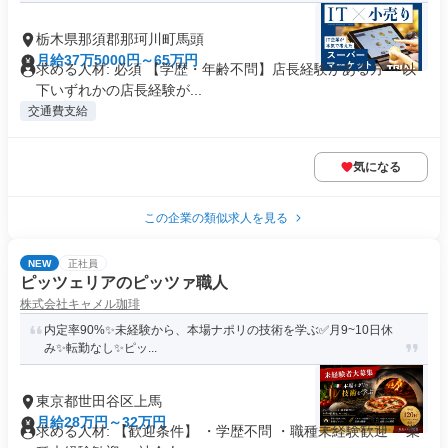
栃木県那須郡那珂川町馬頭
月給37万5000円～65万円
求める人材: 必須 【学歴・年齢不問】店長経験がある方 ～以
下いずれかの店長経験が...
交通費支給
気になる
この企業の類似求人を見る
NEW
正社員
ピッツェリアのピッツァ職人
株式会社キャメル珈琲
内定率90%✨️未経験から、本場ナポリの技術を学ぶ✅️月9~10日休
み✨️転勤なし✨️ピッ...
東京都世田谷区上馬
月給28万円～32万円
求める人材: 【歓迎条件】 ・学歴不問 ・職種未経験歓迎 ・業