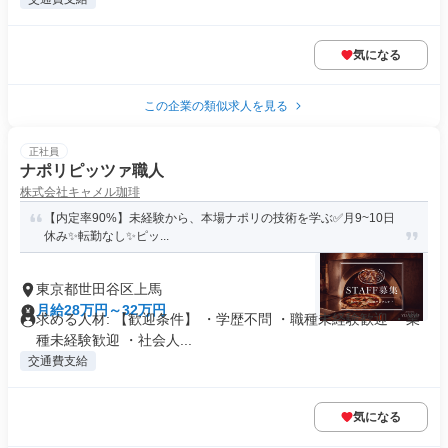
気になる
この企業の類似求人を見る
正社員
ナポリピッツァ職人
株式会社キャメル珈琲
【内定率90%】未経験から、本場ナポリの技術を学ぶ✅️月9~10日
休み✨️転勤なし✨️ピッ...
東京都世田谷区上馬
月給28万円～32万円
求める人材: 【歓迎条件】 ・学歴不問 ・職種未経験歓迎 ・業
種未経験歓迎 ・社会人...
交通費支給
気になる