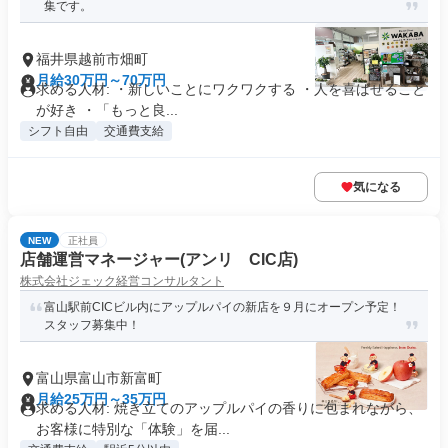
集です。
福井県越前市畑町
月給30万円～70万円
求める人材: ・新しいことにワクワクする ・人を喜ばせること
が好き ・「もっと良...
シフト自由
交通費支給
気になる
NEW
正社員
店舗運営マネージャー(アンリ CIC店)
株式会社ジェック経営コンサルタント
富山駅前CICビル内にアップルパイの新店を９月にオープン予定！
スタッフ募集中！
富山県富山市新富町
月給25万円～35万円
求める人材: 焼き立てのアップルパイの香りに包まれながら、
お客様に特別な「体験」を届...