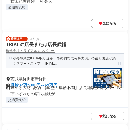
種未経験歓迎 ・社会人...
交通費支給
気になる
正社員
TRIALの店長または店長候補
株式会社トライアルカンパニー
小売事業にIOTを取り込み、爆発的な成長を実現。今後も出店が続
くスマートストア「TRIAL...
茨城県鉾田市新鉾田
月給37万5000円～65万円
求める人材: 必須 【学歴・年齢不問】店長経験がある方 ～以
下いずれかの店長経験が...
交通費支給
気になる