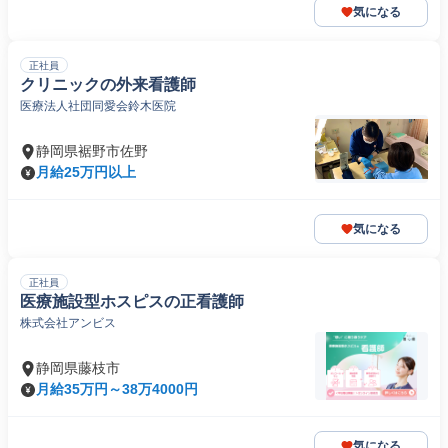
気になる
正社員
クリニックの外来看護師
医療法人社団同愛会鈴木医院
静岡県裾野市佐野
月給25万円以上
気になる
正社員
医療施設型ホスピスの正看護師
株式会社アンビス
静岡県藤枝市
月給35万円～38万4000円
気になる