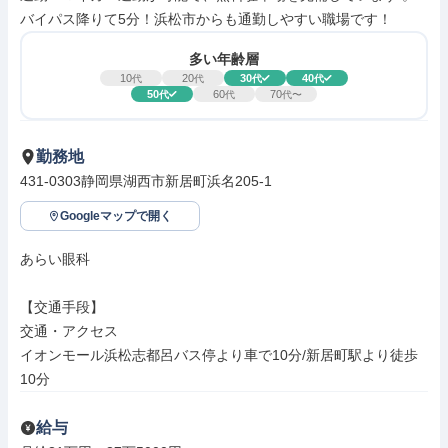
バイパス降りて5分！浜松市からも通勤しやすい職場です！
多い年齢層
10
20
30
40
代
代
代
代
50
60
70
代
代
代〜
勤務地
431-0303静岡県湖西市新居町浜名205-1
Googleマップで開く
あらい眼科

【交通手段】

交通・アクセス

イオンモール浜松志都呂バス停より車で10分/新居町駅より徒歩
10分
給与