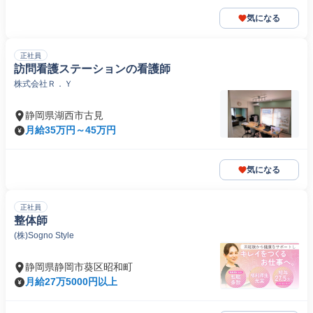
気になる
正社員
訪問看護ステーションの看護師
株式会社Ｒ．Ｙ
静岡県湖西市古見
月給35万円～45万円
気になる
正社員
整体師
(株)Sogno Style
静岡県静岡市葵区昭和町
月給27万5000円以上