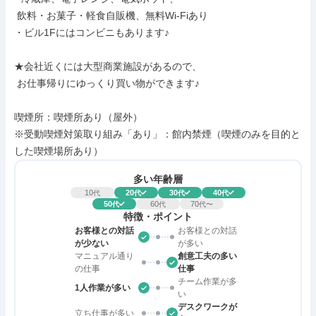
 飲料・お菓子・軽食自販機、無料Wi-Fiあり

・ビル1Fにはコンビニもあります♪

★会社近くには大型商業施設があるので、

 お仕事帰りにゆっくり買い物ができます♪

喫煙所：喫煙所あり（屋外）

※受動喫煙対策取り組み「あり」：館内禁煙（喫煙のみを目的と
した喫煙場所あり）
多い年齢層
10
20
30
40
代
代
代
代
50
60
70
代
代
代〜
特徴・ポイント
お客様との対話
お客様との対話
が少ない
が多い
マニュアル通り
創意工夫の多い
の仕事
仕事
チーム作業が多
1人作業が多い
い
デスクワークが
立ち仕事が多い