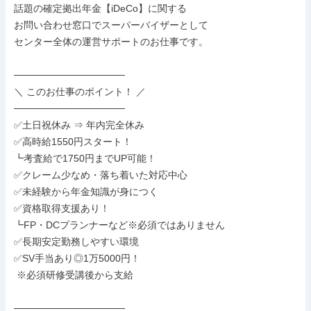
話題の確定拠出年金【iDeCo】に関する

お問い合わせ窓口でスーパーバイザーとして

センター全体の運営サポートのお仕事です。

────────────────

＼ このお仕事のポイント！ ／

────────────────

✅土日祝休み ⇒ 年内完全休み

✅高時給1550円スタート！

┗考査給で1750円までUP可能！

✅クレーム少なめ・落ち着いた対応中心

✅未経験から年金知識が身につく

✅資格取得支援あり！

┗FP・DCプランナーなど※必須ではありません

✅長期安定勤務しやすい環境

✅SV手当あり◎1万5000円！

 ※必須研修受講後から支給

────────────────
