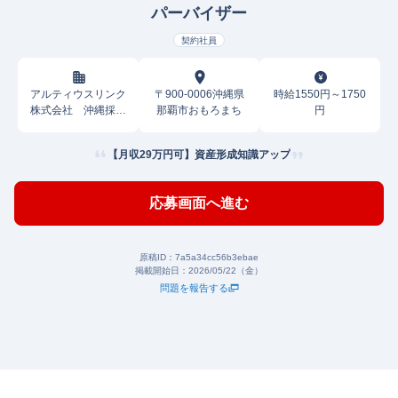
パーバイザー
契約社員
アルティウスリンク
〒900-0006沖縄県
時給1550円～1750
株式会社 沖縄採用
那覇市おもろまち
円
センター
【月収29万円可】資産形成知識アップ
応募画面へ進む
原稿ID：
7a5a34cc56b3ebae
掲載開始日：
2026/05/22（金）
問題を報告する