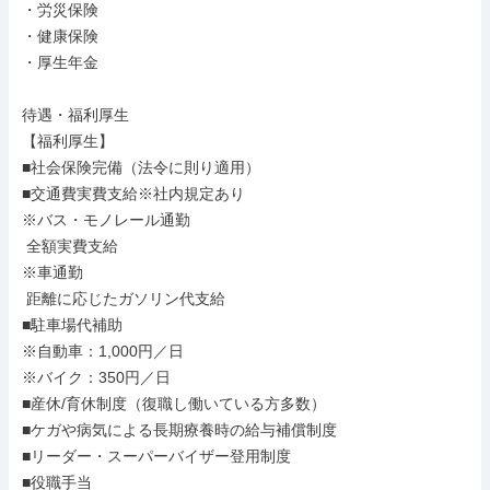
・労災保険

・健康保険

・厚生年金

待遇・福利厚生

【福利厚生】

■社会保険完備（法令に則り適用）

■交通費実費支給※社内規定あり

※バス・モノレール通勤

 全額実費支給

※車通勤

 距離に応じたガソリン代支給

■駐車場代補助

※自動車：1,000円／日

※バイク：350円／日

■産休/育休制度（復職し働いている方多数）

■ケガや病気による長期療養時の給与補償制度

■リーダー・スーパーバイザー登用制度

■役職手当
