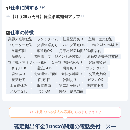
仕事に関するPR
【月収29万円可】資産形成知識アップ
仕事の特徴
業界未経験歓迎
ランチタイム
社員登用あり
主婦・主夫歓迎
フリーター歓迎
介護休暇あり
バイク通勤OK
中途入社50％以上
学歴不問
車通勤OK
月平均残業時間20時間以内
転勤なし
管理職・マネジメント経験歓迎
通勤交通費全額支給
管理職・マネジャー採用
女性管理職登用あり
経験者歓迎
ネイルOK
週払いOK
研修あり
ブランクOK
育休あり
完全週休2日制
女性が活躍中
交通費支給
長期歓迎
面接1回
社割あり
ピアスOK
土日祝休み
服装自由
第二新卒歓迎
履歴書不要
ノルマなし
ひげOK
髪型・髪色自由
いま見ている求人へ応募してみましょう！
確定拠出年金(iDeCo)関連の電話受付 スー