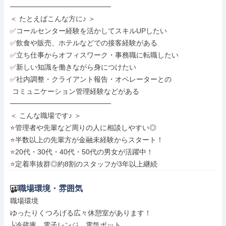
────────────────────

＜ たとえばこんな方に♪ ＞

✅コールセンター経験を活かしてスキルUPしたい

✅飲食や販売、ホテルなどでの接客経験がある

✅立ち仕事からオフィスワーク・事務職に転職したい

✅新しい知識を働きながら身につけたい

✅社内調整・クライアント報告・オペレーターとの

 コミュニケーション管理経験などがある

────────────────────

＜ こんな職場です♪ ＞

⭐管理者や先輩など周りの人に相談しやすい◎

⭐半数以上の先輩方が金融未経験からスタート！

⭐20代・30代・40代・50代の男女が活躍中！

⭐定着率抜群◎約8割のスタッフが3年以上継続
職場環境・雰囲気
職場環境

ゆったりくつろげる広々休憩室があります！

└冷蔵庫、電子レンジ、電気ポット、
