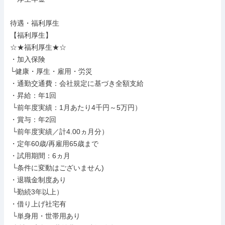
待遇・福利厚生

【福利厚生】

☆★福利厚生★☆

・加入保険

└健康・厚生・雇用・労災

・通勤交通費：会社規定に基づき全額支給

・昇給：年1回

 └前年度実績：1月あたり4千円～5万円）

・賞与：年2回

 └前年度実績／計4.00ヵ月分）

・定年60歳/再雇用65歳まで

・試用期間：6ヵ月

 └条件に変動はございません)

・退職金制度あり

 └勤続3年以上）

・借り上げ社宅有

 └単身用・世帯用あり
