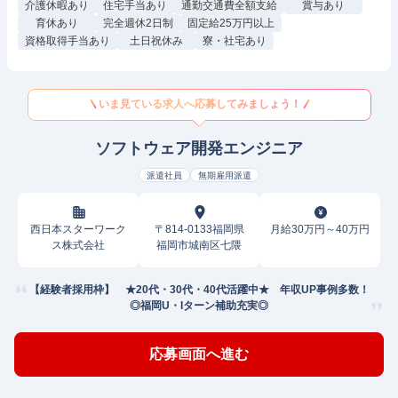
介護休暇あり
住宅手当あり
通勤交通費全額支給
賞与あり
育休あり
完全週休2日制
固定給25万円以上
資格取得手当あり
土日祝休み
寮・社宅あり
いま見ている求人へ応募してみましょう！
ソフトウェア開発エンジニア
派遣社員
無期雇用派遣
西日本スターワーク
〒814-0133福岡県
月給30万円～40万円
ス株式会社
福岡市城南区七隈
【経験者採用枠】 ★20代・30代・40代活躍中★ 年収UP事例多数！
◎福岡U・Iターン補助充実◎
応募画面へ進む