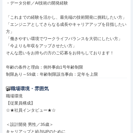
・データ分析／AI技術の開発経験

「これまでの経験を活かし、最先端の技術開発に挑戦したい方」

「エンジニアとしてさらなる成長やキャリアアップを目指したい
方」

「働きやすい環境でワークライフバランスを大切にしたい方」

「今よりも年収をアップさせたい方」

そんな思いをお持ちの方のご応募をお待ちしております！

年齢の条件と理由：例外事由1号年齢制限

制限あり～59歳：年齢制限該当事由：定年を上限
職場環境・雰囲気
職場環境

【従業員構成】

☆★社員インタビュー★☆

＜設計開発 男性／35歳＞

キャリアップと給与UPのために
