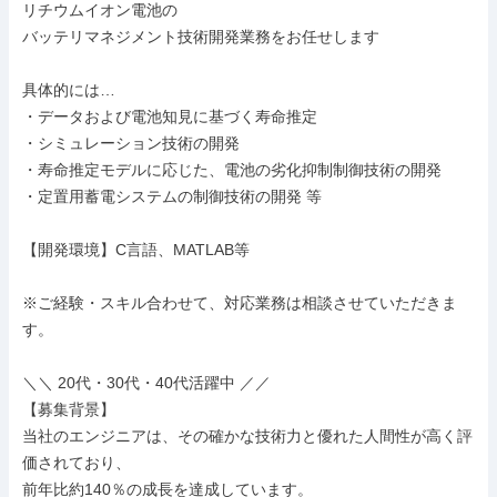
リチウムイオン電池の

バッテリマネジメント技術開発業務をお任せします

具体的には…

・データおよび電池知見に基づく寿命推定

・シミュレーション技術の開発

・寿命推定モデルに応じた、電池の劣化抑制制御技術の開発

・定置用蓄電システムの制御技術の開発 等

【開発環境】C言語、MATLAB等

※ご経験・スキル合わせて、対応業務は相談させていただきま
す。

＼＼ 20代・30代・40代活躍中 ／／

【募集背景】

当社のエンジニアは、その確かな技術力と優れた人間性が高く評
価されており、

前年比約140％の成長を達成しています。
