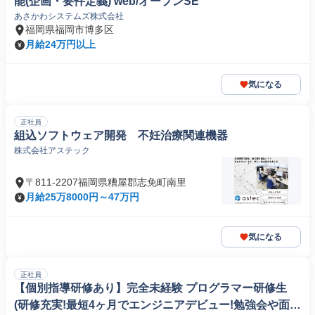
能(企画・要件定義) web/オープンSE
あさかわシステムズ株式会社
福岡県福岡市博多区
月給24万円以上
気になる
正社員
組込ソフトウェア開発 不妊治療関連機器
株式会社アステック
〒811-2207福岡県糟屋郡志免町南里
月給25万8000円～47万円
気になる
正社員
【個別指導研修あり】完全未経験 プログラマー研修生
(研修充実!最短4ヶ月でエンジニアデビュー!勉強会や面談