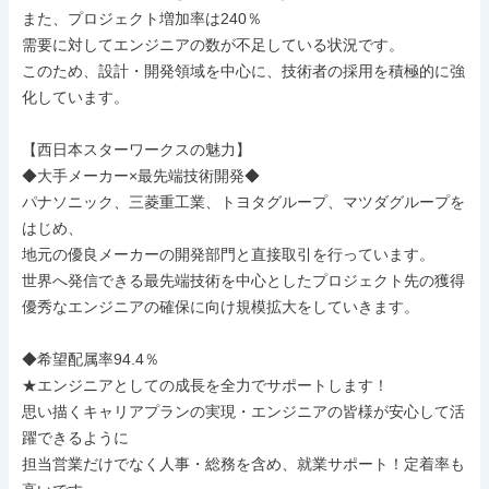
また、プロジェクト増加率は240％

需要に対してエンジニアの数が不足している状況です。

このため、設計・開発領域を中心に、技術者の採用を積極的に強
化しています。

【西日本スターワークスの魅力】

◆大手メーカー×最先端技術開発◆

パナソニック、三菱重工業、トヨタグループ、マツダグループを
はじめ、

地元の優良メーカーの開発部門と直接取引を行っています。

世界へ発信できる最先端技術を中心としたプロジェクト先の獲得

優秀なエンジニアの確保に向け規模拡大をしていきます。

◆希望配属率94.4％

★エンジニアとしての成長を全力でサポートします！

思い描くキャリアプランの実現・エンジニアの皆様が安心して活
躍できるように

担当営業だけでなく人事・総務を含め、就業サポート！定着率も