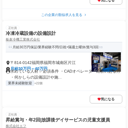
気になる
この企業の類似求人を見る
正社員
冷凍冷蔵設備の設備設計
板倉冷機工業株式会社
月給30万円保証/業界経験不問/日祝+隔週土曜休/賞与3回
〒814-0142福岡県福岡市城南区片江
月給30万円～40万円
求めている人材 ✅必須条件 ・CADオペレーター経験のある方
・何かしらの設備設計や施...
業界未経験歓迎
+22個
気になる
正社員
昇給賞与・年2回|放課後デイサービスの児童支援員
株式会社エフ