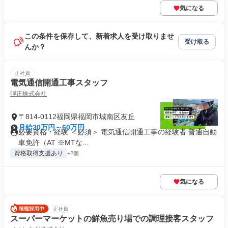
気になる
この条件を保存して、新着求人を受け取りませ
受け取る
んか？
正社員
電気通信開通工事スタッフ
弾正株式会社
〒814-0112福岡県福岡市城南区友丘
月給30万円～60万円
必要資格・経験 ＜必須＞ 電気通信開通工事の経験者 普通自動
車免許（AT ※MTな...
資格取得支援あり
+2個
気になる
正社員
スーパーマーケットの鮮魚売り場での調理接客スタッフ