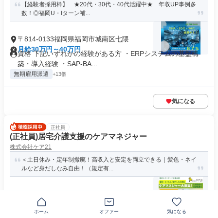
【経験者採用枠】 ★20代・30代・40代活躍中★ 年収UP事例多
数！◎福岡U・Iターン補...
〒814-0133福岡県福岡市城南区七隈
月給30万円～40万円
資格 下記いずれかの経験がある方 ・ERPシステムの基盤構
築・導入経験 ・SAP-BA...
無期雇用派遣
+13個
気になる
正社員
(正社員)居宅介護支援のケアマネジャー
株式会社ケア21
＜土日休み・定年制撤廃！高収入と安定を両立できる｜髪色・ネイ
ルなど身だしなみ自由！（規定有...
〒814-0133福岡県福岡市城南区七隈
月給34万円以上
資格 ■下記いずれかの資格をお持ちの方 ・介護支援専門員(ケ
ホーム
オファー
気になる