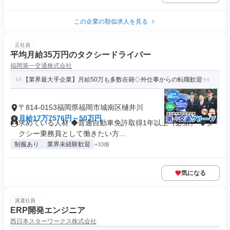
この企業の類似求人を見る
正社員
平均月給35万円のタクシードライバー
福岡第一交通株式会社
【業界最大手企業】月給50万も多数在籍◇外仕事からの転職歓迎
〒814-0153福岡県福岡市城南区樋井川
月給17万7576円～50万円
求めている人材 ◆普通自動車免許取得1年以上（必須） ◆タ
クシー乗務員として働きたい方...
制服あり
業界未経験歓迎
+33個
気になる
派遣社員
ERP開発エンジニア
西日本スターワークス株式会社