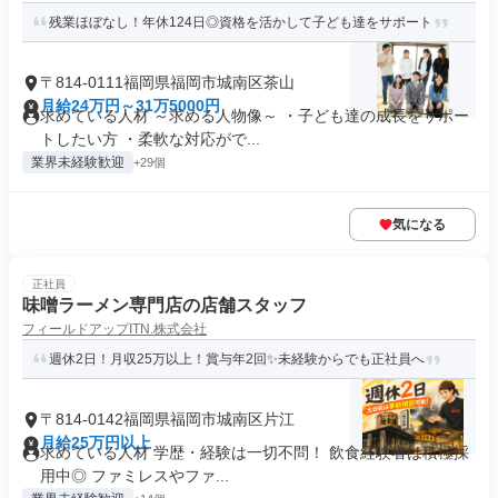
残業ほぼなし！年休124日◎資格を活かして子ども達をサポート
〒814-0111福岡県福岡市城南区茶山
月給24万円～31万5000円
求めている人材 ～求める人物像～ ・子ども達の成長をサポー
トしたい方 ・柔軟な対応がで...
業界未経験歓迎
+29個
気になる
正社員
味噌ラーメン専門店の店舗スタッフ
フィールドアップITN.株式会社
週休2日！月収25万以上！賞与年2回✨未経験からでも正社員へ
〒814-0142福岡県福岡市城南区片江
月給25万円以上
求めている人材 学歴・経験は一切不問！ 飲食経験者は積極採
用中◎ ファミレスやファ...