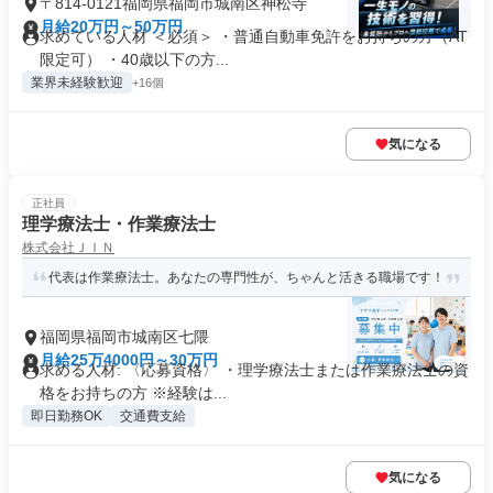
〒814-0121福岡県福岡市城南区神松寺
月給20万円～50万円
求めている人材 ＜必須＞ ・普通自動車免許をお持ちの方（AT
限定可） ・40歳以下の方...
業界未経験歓迎
+16個
気になる
正社員
理学療法士・作業療法士
株式会社ＪＩＮ
代表は作業療法士。あなたの専門性が、ちゃんと活きる職場です！
福岡県福岡市城南区七隈
月給25万4000円～30万円
求める人材: 〈応募資格〉 ・理学療法士または作業療法士の資
格をお持ちの方 ※経験は...
即日勤務OK
交通費支給
気になる