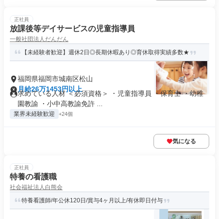
正社員
放課後等デイサービスの児童指導員
一般社団法人だんだん
【未経験者歓迎】週休2日◎長期休暇あり◎育休取得実績多数★
福岡県福岡市城南区松山
月給26万1453円以上
求めている人材 ＜必須資格＞ ・児童指導員 ・保育士 ・幼稚
園教諭 ・小中高教諭免許 ...
業界未経験歓迎
+24個
気になる
正社員
特養の看護職
社会福祉法人白熊会
特養看護師/年公休120日/賞与4ヶ月以上/有休即日付与