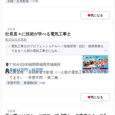
主婦・主夫歓迎
+10個
気になる
正社員
社長直々に技術が学べる電気工事士
株式会社共電創
電気工事士のプロフェッショナルへ！現場管理・設計・積算業務も
できる一人前の電気工事士になれ...
〒814-0100福岡県福岡市城南区
月給22万円～35万円
応募資格 ・未経験者大歓迎（一人前の電気工事スタッフに育
てます） ・学歴不問 ・第二種...
学歴不問
車通勤OK
+8個
気になる
正社員