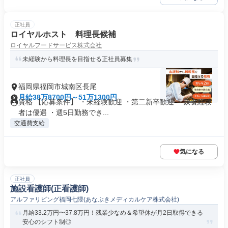
正社員
ロイヤルホスト 料理長候補
ロイヤルフードサービス株式会社
未経験から料理長を目指せる正社員募集
福岡県福岡市城南区長尾
月給38万8700円～51万1300円
資格 【応募条件】 ・未経験歓迎 ・第二新卒歓迎 ・飲食経験
者は優遇 ・週5日勤務でき...
交通費支給
気になる
正社員
施設看護師(正看護師)
アルファリビング福岡七隈(あなぶきメディカルケア株式会社)
月給33.2万円〜37.8万円！残業少なめ＆希望休が月2日取得できる
安心のシフト制◎