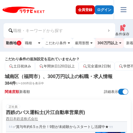
会員登録
ログイン
職種・キーワードから探す
条件保存
勤務地
職種
こだわり条件
雇用形態
300万円以上
新
1
こだわり条件の追加設定を忘れていませんか？
土日祝休み
年間休日120日以上
完全週休2日制
学歴
城南区（福岡市）、300万円以上の転職・求人情報
384
件
1
〜
100
件目を表示中
関連度順
新着順
詳細表示
正社員
西鉄のバス運転士(片江自動車営業所)
西日本鉄道株式会社
✅賞与年約6.5ヵ月分！9割が未経験からスタートし活躍中★