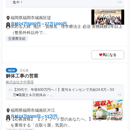
集中！
福岡県福岡市城南区堤
月給24万5000円～27万1000円
求める人材: 免許・資格名 : 理学療法士 必須 実務経験2年以上
（整形外科以外で...
交通費支給
気になる
NEW
正社員
解体工事の営業
株式会社大中環境
【20代で、年収600万円へ！】賞与＆インセンで月給24.8万～53
万■隔週土＆日祝休み・...
福岡県福岡市城南区片江
月給24万8000円～53万円
【応募資格】 【フォワード型のあなたへ。】 スピードや結果
を重視する「点取り屋」気質の...