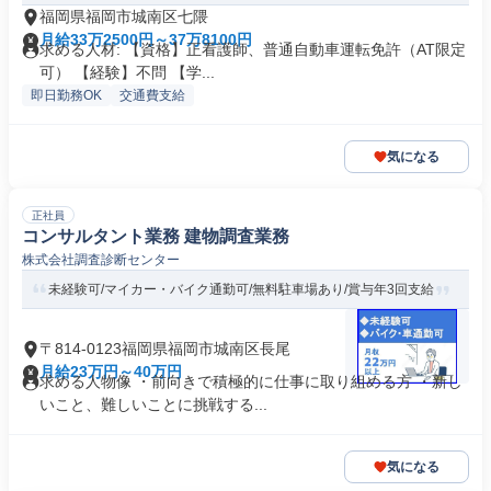
福岡県福岡市城南区七隈
月給33万2500円～37万8100円
求める人材: 【資格】正看護師、普通自動車運転免許（AT限定
可） 【経験】不問 【学...
即日勤務OK
交通費支給
気になる
正社員
コンサルタント業務 建物調査業務
株式会社調査診断センター
未経験可/マイカー・バイク通勤可/無料駐車場あり/賞与年3回支給
〒814-0123福岡県福岡市城南区長尾
月給23万円～40万円
求める人物像 ・前向きで積極的に仕事に取り組める方 ・新し
いこと、難しいことに挑戦する...
気になる