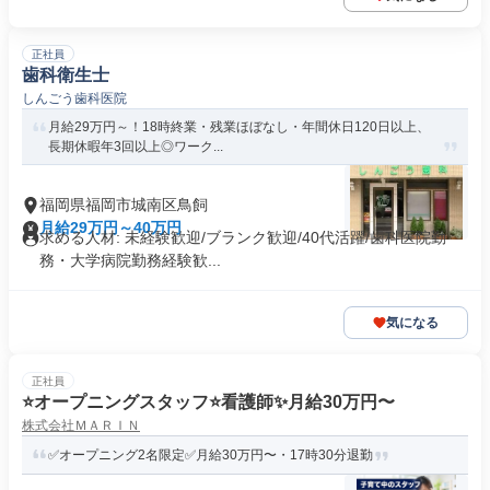
正社員
歯科衛生士
しんごう歯科医院
月給29万円～！18時終業・残業ほぼなし・年間休日120日以上、
長期休暇年3回以上◎ワーク...
福岡県福岡市城南区鳥飼
月給29万円～40万円
求める人材: 未経験歓迎/ブランク歓迎/40代活躍/歯科医院勤
務・大学病院勤務経験歓...
気になる
正社員
⭐オープニングスタッフ⭐看護師✨月給30万円〜
株式会社ＭＡＲＩＮ
✅オープニング2名限定✅月給30万円〜・17時30分退勤