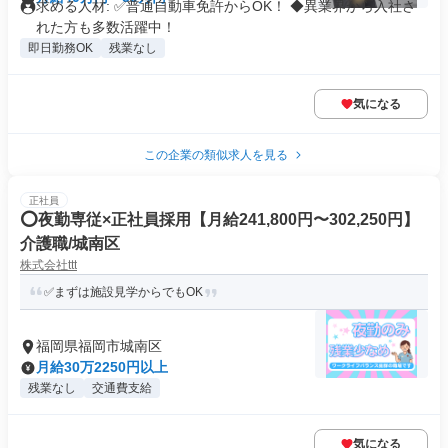
求める人材: ✅普通自動車免許からOK！ ◆異業界から入社さ
れた方も多数活躍中！
即日勤務OK
残業なし
気になる
この企業の類似求人を見る
正社員
⭕夜勤専従×正社員採用【月給241,800円〜302,250円】
介護職/城南区
株式会社ttt
✅まずは施設見学からでもOK
福岡県福岡市城南区
月給30万2250円以上
残業なし
交通費支給
気になる