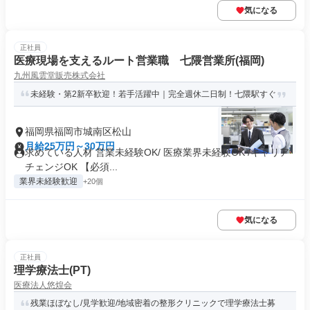
気になる
正社員
医療現場を支えるルート営業職 七隈営業所(福岡)
九州風雲堂販売株式会社
未経験・第2新卒歓迎！若手活躍中｜完全週休二日制！七隈駅すぐ
福岡県福岡市城南区松山
月給25万円～30万円
求めている人材 営業未経験OK/ 医療業界未経験OK /キャリア
チェンジOK 【必須...
業界未経験歓迎
+20個
気になる
正社員
理学療法士(PT)
医療法人悠煌会
残業ほぼなし/見学歓迎/地域密着の整形クリニックで理学療法士募