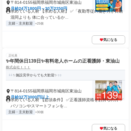
〒814-0155福岡県福岡市城南区東油山
月給24万1800円～30万2250円
求めている人材 【求める人材】 ✅「夜勤専従の働き方が日勤
混同よりも 体に合っているか...
主婦・主夫歓迎
+25個
気になる
正社員
✨年間休日139日✨有料老人ホームの正看護師・東油山
株式会社ｔｔｔ
✨施設見学からでも大歓迎✨
〒814-0155福岡県福岡市城南区東油山
月給32万3000円以上
求めている人材 【必須条件】 ✅正看護師資格をお持ちの方 ✅
パソコンやスマートフォンを...
主婦・主夫歓迎
+30個
気になる