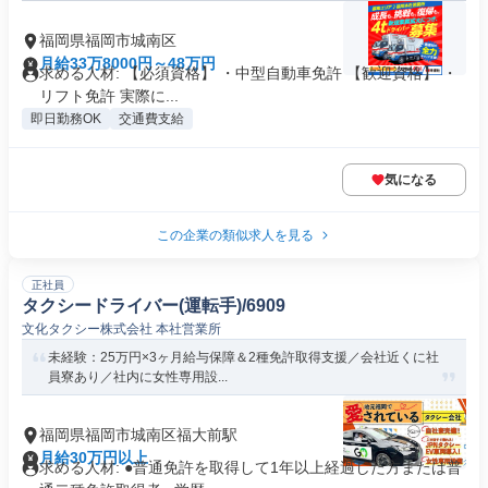
福岡県福岡市城南区
月給33万8000円～48万円
求める人材: 【必須資格】 ・中型自動車免許 【歓迎資格】 ・
リフト免許 実際に...
即日勤務OK
交通費支給
気になる
この企業の類似求人を見る
正社員
タクシードライバー(運転手)/6909
文化タクシー株式会社 本社営業所
未経験：25万円×3ヶ月給与保障＆2種免許取得支援／会社近くに社
員寮あり／社内に女性専用設...
福岡県福岡市城南区福大前駅
月給30万円以上
求める人材: ●普通免許を取得して1年以上経過した方または普