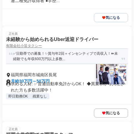
通二種免許取得者 ●学歴...
気になる
正社員
未経験から始められるUber送迎ドライバー
有限会社小笹タクシー
✅日勤帯での募集！✨賞与年2回＋インセンティブで高収入！⏩未
経験でも年収600万円以上多数...
福岡県福岡市城南区長尾
月給30万円～50万円
求める人材: ✅普通自動車免許からOK！ ◆異業界から入社さ
れた方も多数活躍中！
即日勤務OK
残業なし
気になる
正社員