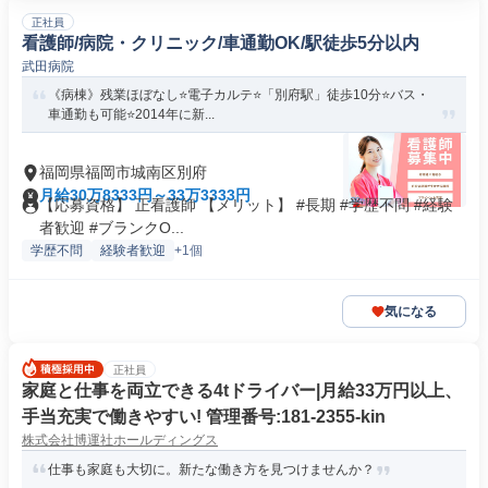
正社員
看護師/病院・クリニック/車通勤OK/駅徒歩5分以内
武田病院
《病棟》残業ほぼなし⭐電子カルテ⭐「別府駅」徒歩10分⭐バス・
車通勤も可能⭐2014年に新...
福岡県福岡市城南区別府
月給30万8333円～33万3333円
【応募資格】 正看護師 【メリット】 #長期 #学歴不問 #経験
者歓迎 #ブランクO...
学歴不問
経験者歓迎
+1個
気になる
正社員
家庭と仕事を両立できる4tドライバー|月給33万円以上、
手当充実で働きやすい! 管理番号:181-2355-kin
株式会社博運社ホールディングス
仕事も家庭も大切に。新たな働き方を見つけませんか？