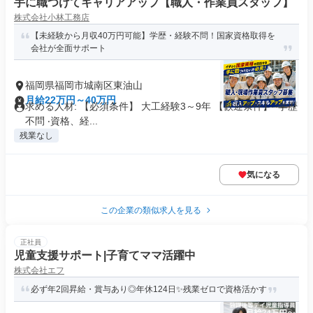
手に職つけてキャリアアップ【職人・作業員スタッフ】
株式会社小林工務店
【未経験から月収40万円可能】学歴・経験不問！国家資格取得を
会社が全面サポート
福岡県福岡市城南区東油山
月給22万円～40万円
求める人材: 【必須条件】 大工経験3～9年 【歓迎条件】 ‧学歴
不問 ‧資格、経...
残業なし
気になる
この企業の類似求人を見る
正社員
児童支援サポート|子育てママ活躍中
株式会社エフ
必ず年2回昇給・賞与あり◎年休124日✨残業ゼロで資格活かす