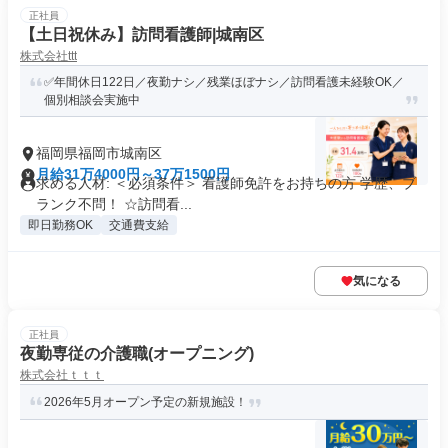
正社員
【土日祝休み】訪問看護師|城南区
株式会社ttt
✅年間休日122日／夜勤ナシ／残業ほぼナシ／訪問看護未経験OK／
個別相談会実施中
福岡県福岡市城南区
月給31万4000円～37万1500円
求める人材: ＜必須条件＞ 看護師免許をお持ちの方 学歴、ブ
ランク不問！ ☆訪問看...
即日勤務OK
交通費支給
気になる
正社員
夜勤専従の介護職(オープニング)
株式会社ｔｔｔ
2026年5月オープン予定の新規施設！