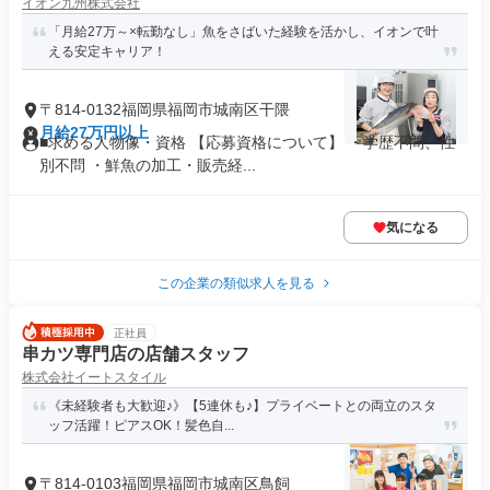
イオン九州株式会社
「月給27万～×転勤なし」魚をさばいた経験を活かし、イオンで叶
える安定キャリア！
〒814-0132福岡県福岡市城南区干隈
月給27万円以上
■求める人物像・資格 【応募資格について】 ・学歴不問、性
別不問 ・鮮魚の加工・販売経...
気になる
この企業の類似求人を見る
正社員
串カツ専門店の店舗スタッフ
株式会社イートスタイル
《未経験者も大歓迎♪》【5連休も♪】プライベートとの両立のスタ
ッフ活躍！ピアスOK！髪色自...
〒814-0103福岡県福岡市城南区鳥飼