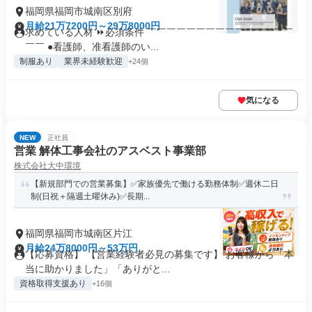
福岡県福岡市城南区別府
月給21万7200円～29万8000円
求めている人材 ⏩必須条件 ￣￣￣￣￣￣￣￣￣￣￣￣￣￣￣
￣￣ ●看護師、准看護師のい...
制服あり
業界未経験歓迎
+24個
気になる
NEW
正社員
営業 解体工事会社のアスベスト事業部
株式会社大中環境
【新規部門での営業募集】✅家族優先で働ける勤務体制✅週休二日
制(日祝＋隔週土曜休み)✅長期...
福岡県福岡市城南区片江
月給24万8000円～53万円
【応募資格】 【営業経験者必見の募集です】 お客様から「本
当に助かりました」「ありがと...
資格取得支援あり
+16個