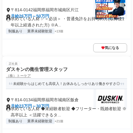
〒814-0142福岡県福岡市城南区片江
月給26万円～50万円
求めている人材 ✅＜必須＞ ・普通免許をお持ちの方(取得後1
年以上経過された方) ※A...
制服あり
業界未経験歓迎
+13個
気になる
正社員
ダスキンの衛生管理スタッフ
（株）トーケア
未経験からはじめても高収入！お休みもしっかりあり働きやすさ◎
〒814-0134福岡県福岡市城南区飯倉
月給23万円～30万円
求めている人材 ◆未経験者歓迎 ◆フリーター・既婚者歓迎 ※
高卒以上 ＜活躍できるタ...
制服あり
業界未経験歓迎
+21個