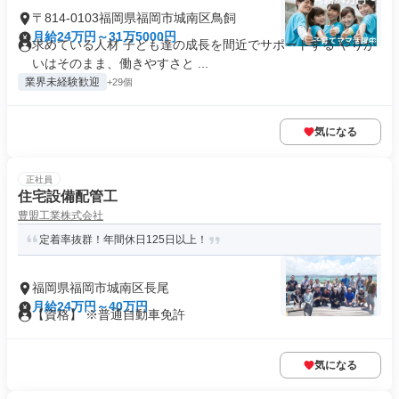
〒814-0103福岡県福岡市城南区鳥飼
月給24万円～31万5000円
求めている人材 子ども達の成長を間近でサポートする やりが
いはそのまま、働きやすさと ...
業界未経験歓迎
+29個
気になる
正社員
住宅設備配管工
豊盟工業株式会社
定着率抜群！年間休日125日以上！
福岡県福岡市城南区長尾
月給24万円～40万円
【資格】 ※普通自動車免許
気になる