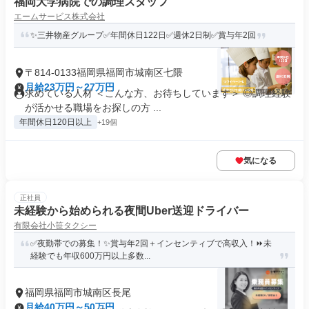
福岡大学病院での調理スタッフ
エームサービス株式会社
✨三井物産グループ✅年間休日122日✅週休2日制✅賞与年2回
〒814-0133福岡県福岡市城南区七隈
月給23万円～27万円
求めている人材 ＜こんな方、お待ちしています＞ ◎調理経験
が活かせる職場をお探しの方 ...
年間休日120日以上
+19個
気になる
正社員
未経験から始められる夜間Uber送迎ドライバー
有限会社小笹タクシー
✅夜勤帯での募集！✨賞与年2回＋インセンティブで高収入！⏩未
経験でも年収600万円以上多数...
福岡県福岡市城南区長尾
月給40万円～50万円