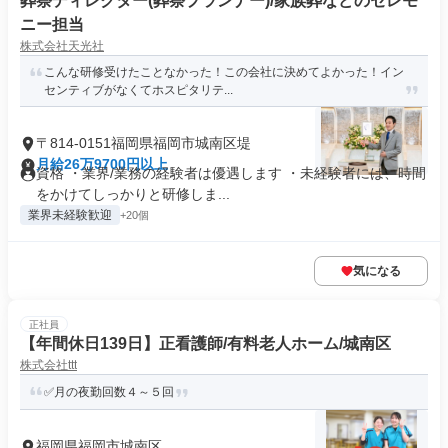
葬祭ディレクター(葬祭プランナー)/家族葬などのセレモ
ニー担当
株式会社天光社
こんな研修受けたことなかった！この会社に決めてよかった！イン
センティブがなくてホスピタリテ...
〒814-0151福岡県福岡市城南区堤
月給26万9700円以上
資格 ・業界/業務の経験者は優遇します ・未経験者には、時間
をかけてしっかりと研修しま...
業界未経験歓迎
+20個
気になる
正社員
【年間休日139日】正看護師/有料老人ホーム/城南区
株式会社ttt
✅月の夜勤回数４～５回
福岡県福岡市城南区