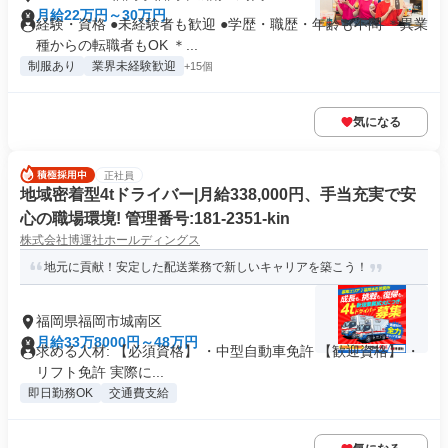
月給22万円～30万円
経験・資格 ●未経験者も歓迎 ●学歴・職歴・年齢も不問 ＊異業
種からの転職者もOK ＊...
制服あり
業界未経験歓迎
+15個
気になる
正社員
地域密着型4tドライバー|月給338,000円、手当充実で安
心の職場環境! 管理番号:181-2351-kin
株式会社博運社ホールディングス
地元に貢献！安定した配送業務で新しいキャリアを築こう！
福岡県福岡市城南区
月給33万8000円～48万円
求める人材: 【必須資格】 ・中型自動車免許 【歓迎資格】 ・
リフト免許 実際に...
即日勤務OK
交通費支給