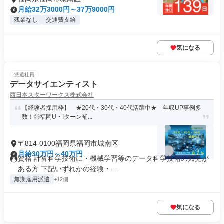
月給32万3000円～37万9000円
残業なし
交通費支給
気になる
派遣社員
データサイエンティスト
西日本スターワークス株式会社
【経験者採用枠】 ★20代・30代・40代活躍中★ 年収UP事例多
数！◎福岡U・Iターン補...
〒814-0100福岡県福岡市城南区
月給30万円～40万円
資格 計算科学技術に・機械学習等のデータ科学技術の知見が
ある方 下記いずれかの経験・...
無期雇用派遣
+12個
気になる