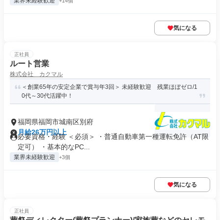
業界未経験歓迎
+14個
気になる
正社員
ルート営業
株式会社 カクマル
＜創業65年の安定企業で賞与年3回＞ 未経験歓迎 残業ほぼゼロ/1
0代～30代活躍中！
福岡県福岡市城南区別府
月給26万円以上
必要資格・経験 ＜必須＞ ・普通自動車第一種運転免許（AT限
定可） ・基本的なPC...
業界未経験歓迎
+3個
気になる
正社員