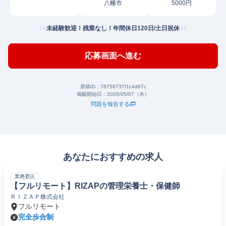
八幡市
5000円
未経験歓迎！残業なし！年間休日120日/土日祝休
応募画面へ進む
原稿ID：
78758737f1c4d67c
掲載開始日：
2026/05/07（木）
問題を報告する
あなたにおすすめの求人
業務委託
【フルリモート】RIZAPの管理栄養士・保健師
ＲＩＺＡＰ株式会社
フルリモート
完全歩合制