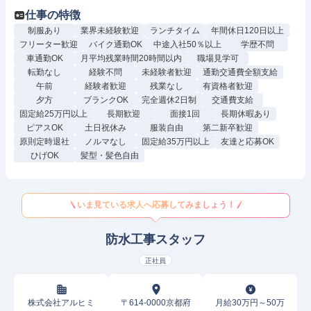
仕事の特徴
制服あり
業界未経験歓迎
ランチタイム
年間休日120日以上
フリーター歓迎
バイク通勤OK
中途入社50％以上
学歴不問
車通勤OK
月平均残業時間20時間以内
職場見学可
転勤なし
経験不問
未経験者歓迎
通勤交通費全額支給
午前
経験者歓迎
残業なし
有資格者歓迎
夕方
ブランクOK
完全週休2日制
交通費支給
固定給25万円以上
長期歓迎
面接1回
長期休暇あり
ピアスOK
土日祝休み
服装自由
第二新卒歓迎
原則定時退社
ノルマなし
固定給35万円以上
友達と応募OK
ひげOK
髪型・髪色自由
いま見ている求人へ応募してみましょう！
防水工事スタッフ
正社員
株式会社アルヒミ
〒614-0000京都府
月給30万円～50万