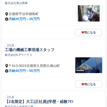
株式会社青山商事
京都府宇治市槇島町
月給26万円～35万円
気になる
正社員
工場の機械工事現場スタッフ
株式会社K.Pワークス
〒613-0024京都府久世郡久御山町
月給40万円～55万円
気になる
正社員
【2名限定】大工(正社員)|学歴・経験ﾌﾓﾝ
株式会社山名造作工務