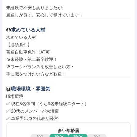
未経験で不安もありましたが、

風通しが良く、安心して働けています！
求めている人材
求めている人材

【必須条件】

普通自動車免許（AT可）

※未経験・第二新卒歓迎！

※ワークバランスを改善したい方・

手に職をつけたい方など歓迎！
職場環境・雰囲気
職場環境

✅ 現在5名体制（うち3名未経験スタート）

✅ 20代のメンバーが大活躍

✅ 車業界出身の代表が経営
多い年齢層
10
20
30
40
代
代
代
代