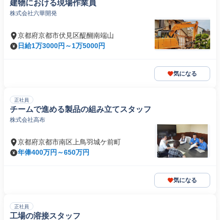
建物における現場作業員
株式会社六華開発
京都府京都市伏見区醍醐南端山
日給1万3000円～1万5000円
気になる
正社員
チームで進める製品の組み立てスタッフ
株式会社高布
京都府京都市南区上鳥羽城ケ前町
年俸400万円～650万円
気になる
正社員
工場の溶接スタッフ