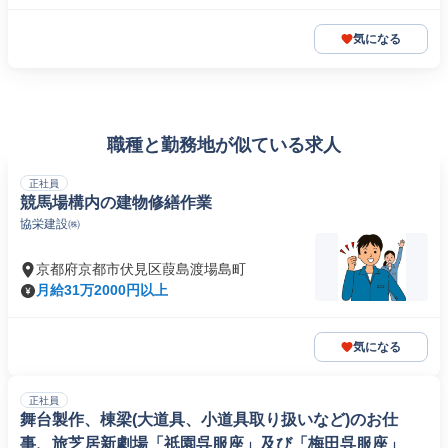
気になる
職種と勤務地が似ている求人
正社員
競馬場構内の建物修繕作業
協栄建設㈱
京都府京都市伏見区葭島渡場島町
月給31万2000円以上
気になる
正社員
舞台製作、棟梁(大道具、小道具取り扱いなど)のお仕
事、旅芝居新劇場「祇園呉服座」及び「梅田呉服座」