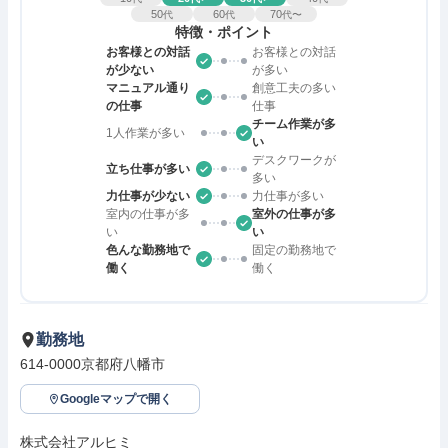
50
60
70
代
代
代〜
特徴・ポイント
お客様との対話
お客様との対話
が少ない
が多い
マニュアル通り
創意工夫の多い
の仕事
仕事
チーム作業が多
1人作業が多い
い
デスクワークが
立ち仕事が多い
多い
力仕事が少ない
力仕事が多い
室内の仕事が多
室外の仕事が多
い
い
色んな勤務地で
固定の勤務地で
働く
働く
勤務地
614-0000京都府八幡市
Googleマップで開く
株式会社アルヒミ
