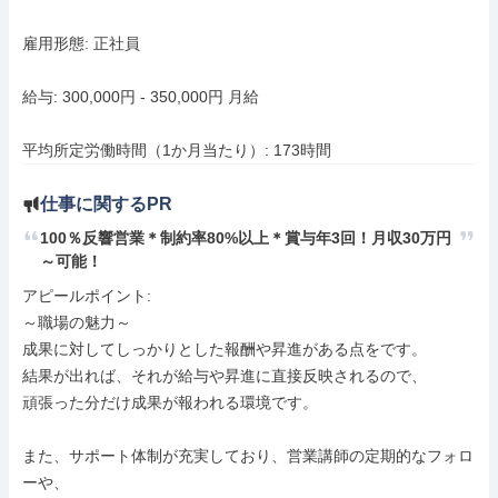
雇用形態: 正社員

給与: 300,000円 - 350,000円 月給

平均所定労働時間（1か月当たり）: 173時間
仕事に関するPR
100％反響営業＊制約率80%以上＊賞与年3回！月収30万円
～可能！
アピールポイント: 

～職場の魅力～

成果に対してしっかりとした報酬や昇進がある点をです。

結果が出れば、それが給与や昇進に直接反映されるので、

頑張った分だけ成果が報われる環境です。

また、サポート体制が充実しており、営業講師の定期的なフォロ
ーや、
