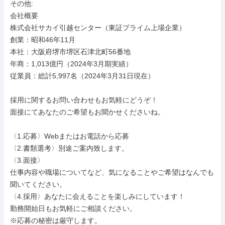
その他: 

会社概要

株式会社サカイ引越センター（東証プライム上場企業）

創業：昭和46年11月

本社：大阪府堺市堺区石津北町56番地

年商：1,013億円（2024年3月期実績）

従業員：総計5,997名（2024年3月31日現在）

採用に関するお問い合わせもお気軽にどうぞ！

面接にてあなたのご希望もお聞かせくださいね。

〈1.応募〉Webまたはお電話から応募

〈2.書類選考〉別途ご案内致します。

〈3.面接〉

仕事内容や職場についてなど、気になることやご希望はなんでも
聞いてください。

〈4.採用〉あなたに会えることを楽しみにしています！

勤務開始日もお気軽にご相談ください。

※応募の秘密は厳守します。
