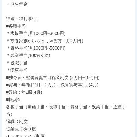
・厚生年金

待遇・福利厚生: 

■各種手当

＊家族手当(月1000円~3000円)

＊扶養家族がいらっしゃる方（月2万円）

＊資格手当(月1000円~5000円)

＊残業手当(100%支給)

＊役職手当

＊愛車手当

■独身者・配偶者誕生日祝金制度 (3万円~10万円)

■賞与：年3回(7月・12月) + 決算賞与年1回(4月)

■昇給：年1回(4月)

■報奨金

各種手当（家族手当・役職手当・資格手当・残業手当・通勤手
当）

退職金制度

従業員持株制度

インセンティブ制度
