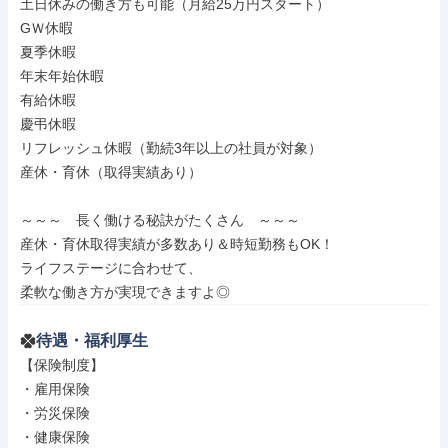
土日休みの働き方も可能（月給25万円スタート）

GＷ休暇

夏季休暇

年末年始休暇

有給休暇

慶弔休暇

リフレッシュ休暇（勤続3年以上の社員が対象）

産休・育休（取得実績あり）

～～～　長く働ける秘訣がたくさん　～～～

産休・育休取得実績が多数あり＆時短勤務もOK！

ライフステージに合わせて、

柔軟な働き方が実現できますよ◎
待遇・福利厚生
【保険制度】

・雇用保険

・労災保険

・健康保険
