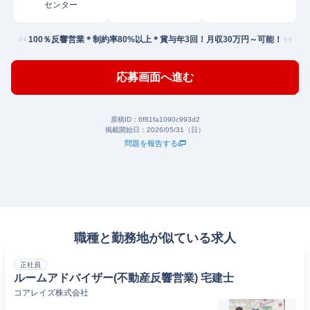
センター
100％反響営業＊制約率80%以上＊賞与年3回！月収30万円～可能！
応募画面へ進む
原稿ID：
6f81fa1090c993d2
掲載開始日：
2026/05/31（日）
問題を報告する
職種と勤務地が似ている求人
正社員
ルームアドバイザー(不動産反響営業) 宅建士
コアレイズ株式会社