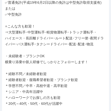
✅普通免許(平成19年6月2日以降の免許は中型免許取得支援有)

または

✅中型免許

⭐こんな方も歓迎！

⇒大型運転手･中型運転手･軽貨物運転手･トラック運転手・

ハイエース・長距離ドライバー･ルート配送･フリー便･夜間ドラ
イバー･バス運転手･タクシードライバー･配送･配達･物流

・未経験者・ブランクOK

横乗り添乗や新人研修でしっかりとフォローします！

＊経験不問／未経験者歓迎

＊経験者歓迎・復職希望者歓迎・ブランク歓迎

＊学歴不問／中卒・高校中退・高卒歓迎

＊シニア・中高年活躍中

＊ハローワークでお探しの方も歓迎

＊20代～40代・50代・60代が活躍中
