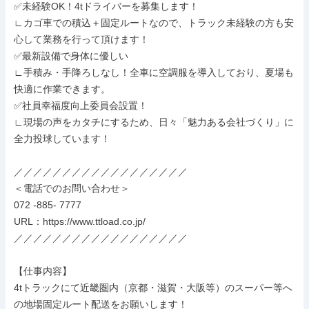
✅未経験OK！4tドライバーを募集します！

∟カゴ車での積込＋固定ルートなので、トラック未経験の方も安
心して業務を行って頂けます！

✅最新設備で身体に優しい

∟手積み・手降ろしなし！全車に空調服を導入しており、夏場も
快適に作業できます。

✅社員幸福度向上委員会設置！

∟現場の声をカタチにするため、日々「魅力ある会社づくり」に
全力投球しています！

／／／／／／／／／／／／／／／／／／

＜電話でのお問い合わせ＞

072 ‐885‐ 7777

URL：https://www.ttload.co.jp/

／／／／／／／／／／／／／／／／／／

【仕事内容】

4tトラックにて近畿圏内（京都・滋賀・大阪等）のスーパー等へ
の地場固定ルート配送をお願いします！
