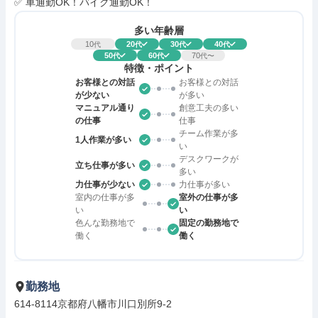
✅ 車通勤OK！バイク通勤OK！
多い年齢層
10
20
30
40
代
代
代
代
50
60
70
代
代
代〜
特徴・ポイント
お客様との対話
お客様との対話
が少ない
が多い
マニュアル通り
創意工夫の多い
の仕事
仕事
チーム作業が多
1人作業が多い
い
デスクワークが
立ち仕事が多い
多い
力仕事が少ない
力仕事が多い
室内の仕事が多
室外の仕事が多
い
い
色んな勤務地で
固定の勤務地で
働く
働く
勤務地
614-8114京都府八幡市川口別所9-2