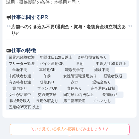
仕事に関するPR
店舗への引き込み不要❗退職金・賞与・老後資金積立制度あ
仕事の特徴
業界未経験歓迎
年間休日120日以上
資格取得支援あり
フリーター歓迎
バイク通勤OK
早朝
中途入社50％以上
学歴不問
車通勤OK
職場見学可
経験不問
未経験者歓迎
午前
女性管理職登用あり
経験者歓迎
有資格者歓迎
研修あり
夕方
退職金あり
賞与あり
ブランクOK
育休あり
完全週休2日制
女性が活躍中
交通費支給
固定給25万円以上
長期歓迎
駅近5分以内
長期休暇あり
第二新卒歓迎
ノルマなし
固定給35万円以上
いま見ている求人へ応募してみましょう！