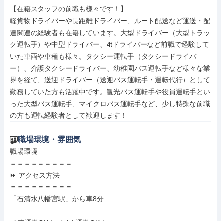
【在籍スタッフの前職も様々です！】

軽貨物ドライバーや長距離ドライバー、ルート配送など運送・配
達関連の経験者も在籍しています。大型ドライバー（大型トラッ
ク運転手）や中型ドライバー、4tドライバーなど前職で経験して
いた車両や車種も様々。タクシー運転手（タクシードライバ
ー）、介護タクシードライバー、幼稚園バス運転手など様々な業
界を経て、送迎ドライバー（送迎バス運転手・運転代行）として
勤務していた方も活躍中です。観光バス運転手や役員運転手とい
った大型バス運転手、マイクロバス運転手など、少し特殊な前職
の方も運転経験者として歓迎します！
職場環境・雰囲気
職場環境

＝＝＝＝＝＝＝＝＝

⏩ アクセス方法

＝＝＝＝＝＝＝＝＝

「石清水八幡宮駅」から車8分
