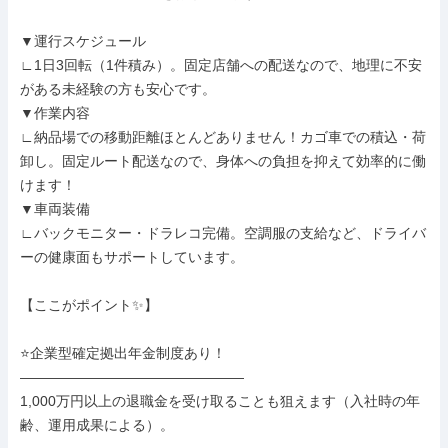
▼運行スケジュール

∟1日3回転（1件積み）。固定店舗への配送なので、地理に不安
がある未経験の方も安心です。

▼作業内容

∟納品場での移動距離ほとんどありません！カゴ車での積込・荷
卸し。固定ルート配送なので、身体への負担を抑えて効率的に働
けます！

▼車両装備

∟バックモニター・ドラレコ完備。空調服の支給など、ドライバ
ーの健康面もサポートしています。

【ここがポイント✨】

⭐企業型確定拠出年金制度あり！

――――――――――――――――

1,000万円以上の退職金を受け取ることも狙えます（入社時の年
齢、運用成果による）。
