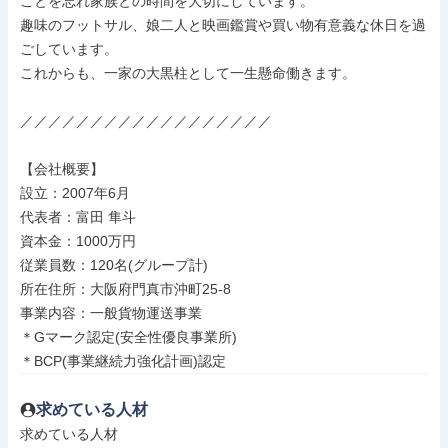
ことを忘れ家族との時間を大切にしています。

趣味のフットサル、娘二人と映画鑑賞や買い物有意義な休日を過
ごしています。

これからも、一家の大黒柱として一生懸命働きます。

／／／／／／／／／／／／／／／／／／

【会社概要】

設立：2007年6月

代表者：富田 隼斗

資本金：1000万円

従業員数：120名(グループ計)

所在住所：大阪府門真市沖町25-8

事業内容：一般貨物運送事業

＊Gマーク認定(安全性優良事業所)

＊BCP(事業継続力強化計画)認定
求めている人材
求めている人材
