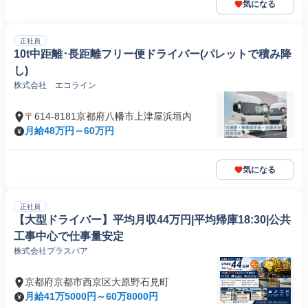
気になる
正社員
10t中距離･長距離フリー便ドライバー(パレットで積み降
し)
株式会社 エコライン
〒614-8181京都府八幡市上津屋浜垣内
月給48万円～60万円
気になる
正社員
【大型ドライバー】平均月収44万円|平均帰庫18:30|公共
工事中心で仕事量安定
株式会社プラスパア
京都府京都市西京区大原野石見町
月給41万5000円～60万8000円