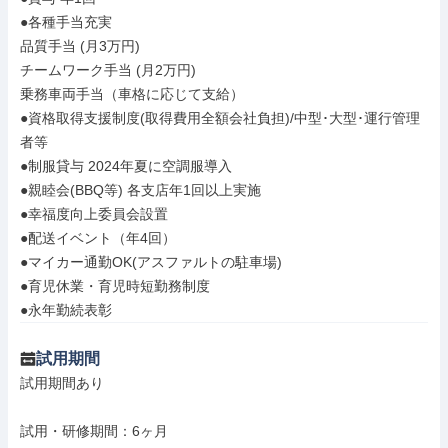
●各種手当充実

品質手当 (月3万円)

チームワーク手当 (月2万円)

乗務車両手当（車格に応じて支給）

●資格取得支援制度(取得費用全額会社負担)/中型･大型･運行管理
者等

●制服貸与 2024年夏に空調服導入

●親睦会(BBQ等) 各支店年1回以上実施

●幸福度向上委員会設置

●配送イベント（年4回）

●マイカー通勤OK(アスファルトの駐車場)

●育児休業・育児時短勤務制度

●永年勤続表彰
試用期間
試用期間あり

試用・研修期間：6ヶ月
