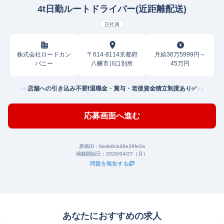
4t日勤ルートドライバー(近距離配送)
正社員
株式会社ロードカン
〒614-8114京都府
月給36万5999円～
パニー
八幡市川口別所
45万円
店舗への引き込み不要❗退職金・賞与・老後資金積立制度あり✅
応募画面へ進む
原稿ID：
6ede8cb46e29fe0a
掲載開始日：
2026/04/27（月）
問題を報告する
あなたにおすすめの求人