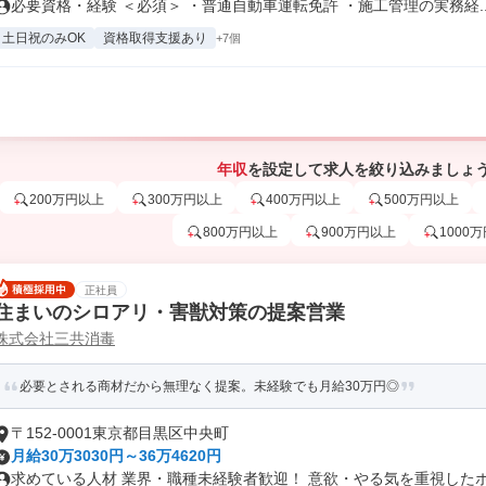
必要資格・経験 ＜必須＞ ・普通自動車運転免許 ・施工管理の実務経..
土日祝のみOK
資格取得支援あり
+7個
年収
を設定して求人を絞り込みましょ
200万円以上
300万円以上
400万円以上
500万円以上
800万円以上
900万円以上
1000
正社員
住まいのシロアリ・害獣対策の提案営業
株式会社三共消毒
必要とされる商材だから無理なく提案。未経験でも月給30万円◎
〒152-0001東京都目黒区中央町
月給30万3030円～36万4620円
求めている人材 業界・職種未経験者歓迎！ 意欲・やる気を重視したポテ