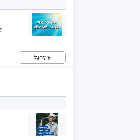
..
気になる