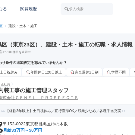
なる
閲覧履歴
求人検索
区
/
建設・土木・施工
黒区（東京23区）、建設・土木・施工の転職・求人情報
件
1
〜
100
件目を表示中
わり条件の追加設定を忘れていませんか？
土日祝休み
年間休日120日以上
完全週休2日制
学歴不問
正社員
内装工事の施工管理スタッフ
株式会社ＧＥＮＥＬ ＰＲＯＳＰＥＣＴＳ
【経験3年以上】土日祝休み／直行直帰OK／残業少なめ／各種手当充実
〒152-0022東京都目黒区柿の木坂
月給33万円～50万円