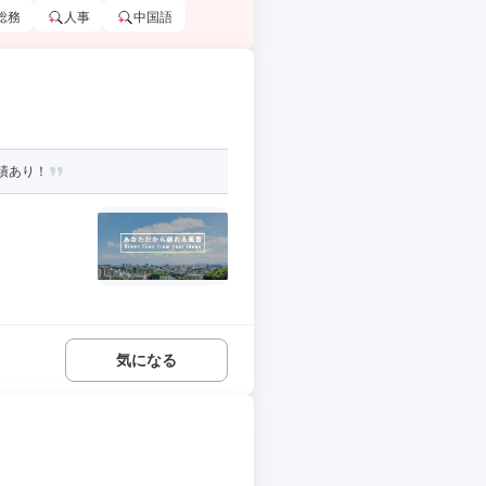
総務
人事
中国語
績あり！
気になる