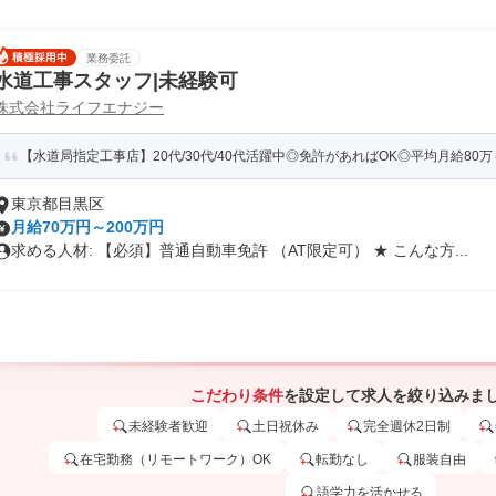
業務委託
水道工事スタッフ|未経験可
株式会社ライフエナジー
【水道局指定工事店】20代/30代/40代活躍中◎免許があればOK◎平均月給80万～9
東京都目黒区
月給70万円～200万円
求める人材: 【必須】普通自動車免許 （AT限定可） ★ こんな方...
こだわり条件
を設定して求人を絞り込みま
未経験者歓迎
土日祝休み
完全週休2日制
在宅勤務（リモートワーク）OK
転勤なし
服装自由
語学力を活かせる