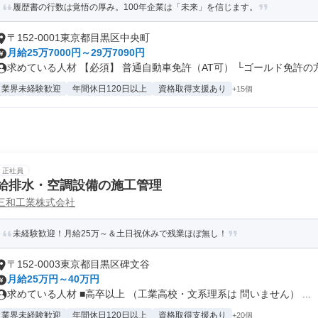
履歴書の行数は覚悟の厚み。100年企業は「未来」を信じます。
〒152-0001東京都目黒区中央町
月給25万7000円～29万7090円
求めている人材 【必須】 普通自動車免許（AT可） └ゴールド免許の方.
業界未経験歓迎
年間休日120日以上
資格取得支援あり
+15個
正社員
給排水・空調設備の施工管理
三和工業株式会社
未経験歓迎！月給25万～＆土日祝休みで残業ほぼ無し！
〒152-0003東京都目黒区碑文谷
月給25万円～40万円
求めている人材 ■高卒以上 （工業高校・文系理系は 問いません） ...
業界未経験歓迎
年間休日120日以上
資格取得支援あり
+20個