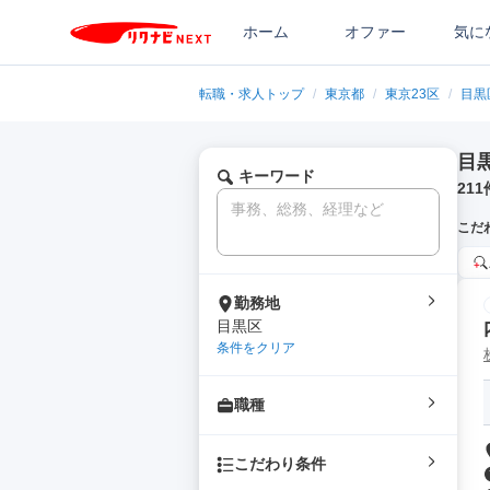
ホーム
オファー
気に
転職・求人トップ
/
東京都
/
東京23区
/
目黒
目
キーワード
211
こだ
勤務地
目黒区
条件をクリア
職種
こだわり条件