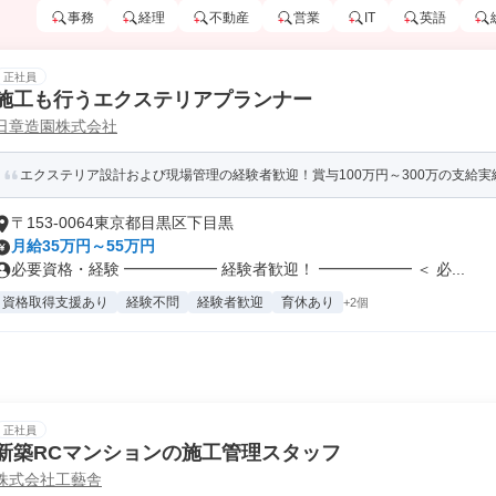
事務
経理
不動産
営業
IT
英語
正社員
施工も行うエクステリアプランナー
日章造園株式会社
エクステリア設計および現場管理の経験者歓迎！賞与100万円～300万の支給実
〒153-0064東京都目黒区下目黒
月給35万円～55万円
必要資格・経験 ━━━━━━ 経験者歓迎！ ━━━━━━ ＜ 必...
資格取得支援あり
経験不問
経験者歓迎
育休あり
+2個
正社員
新築RCマンションの施工管理スタッフ
株式会社工藝舎