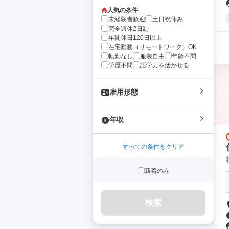
人気の条件
未経験者歓迎
土日祝休み
完全週休2日制
年間休日120日以上
在宅勤務（リモートワーク）OK
転勤なし
服装自由
年齢不問
学歴不問
語学力を活かせる
雇用形態
年収
すべての条件をクリア
新着のみ
検索