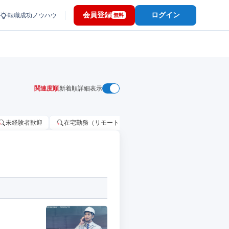
会員登録
ログイン
転職成功ノウハウ
無料
関連度順
新着順
詳細表示
未経験者歓迎
在宅勤務（リモートワーク）OK
家賃補助・住宅手当