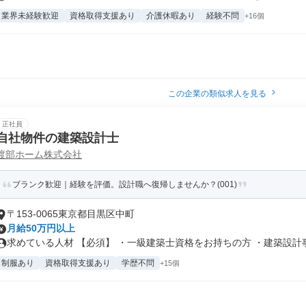
業界未経験歓迎
資格取得支援あり
介護休暇あり
経験不問
+16個
この企業の類似求人を見る
正社員
自社物件の建築設計士
渡部ホーム株式会社
ブランク歓迎｜経験を評価。設計職へ復帰しませんか？(001)
〒153-0065東京都目黒区中町
月給50万円以上
求めている人材 【必須】 ・一級建築士資格をお持ちの方 ・建築設計事務
制服あり
資格取得支援あり
学歴不問
+15個