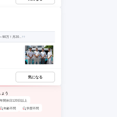
0万！月20...
気になる
しょう
年間休日120日以上
年齢不問
学歴不問