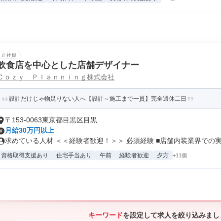
正社員
飲食店を中心とした店舗デザイナー
Ｃｏｚｙ Ｐｌａｎｎｉｎｇ株式会社
設計だけじゃ物足りない人へ【設計～施工まで一貫】完全週休二日
〒153-0063東京都目黒区目黒
月給30万円以上
求めている人材 ＜＜経験者歓迎！＞＞ 必須経験 ■店舗内装業界での実.
資格取得支援あり
住宅手当あり
午前
経験者歓迎
夕方
+11個
キーワード
を設定して求人を絞り込みまし