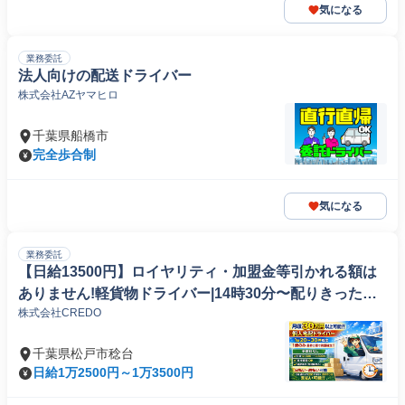
気になる
業務委託
法人向けの配送ドライバー
株式会社AZヤマヒロ
千葉県船橋市
完全歩合制
気になる
業務委託
【日給13500円】ロイヤリティ・加盟金等引かれる額は
ありません!軽貨物ドライバー|14時30分〜配りきったら
株式会社CREDO
終了 荷物20〜30個!直行直帰!
千葉県松戸市稔台
日給1万2500円～1万3500円