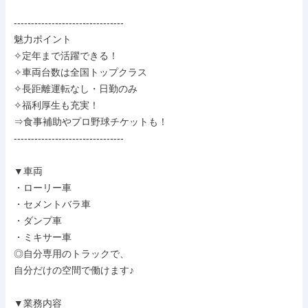
--------------------------------

魅力ポイント

✧定年まで活躍できる！

✧車両台数は全国トップクラス

✧長距離運転なし・日勤のみ

✧福利厚生も充実！

⇒食事補助やプロ野球チケットも！

--------------------------------

▼車両

・ローリー車

・セメントバラ車

・ダンプ車

・ミキサー車

◎自分専用のトラックで、

自分だけの空間で働けます♪

▼業務内容
