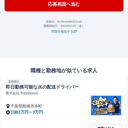
応募画面へ進む
原稿ID：
6e79efb68cf12ceb
掲載開始日：
2026/02/20（金）
問題を報告する
職種と勤務地が似ている求人
業務委託
即日勤務可能な水の配送ドライバー
株式会社 Trasaburou
千葉県船橋市本町
日給2万円～3万円