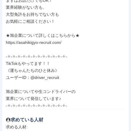
まずはお話だけでもOK！

業界経験がない方も、

大型免許をお持ちでない方も

お気軽にご相談ください！

★旭企業について詳しくはこちらから★

https://asahikigyo-recruit.com/

-✧-✧-✧-✧-✧-✧-✧-✧-✧-✧-✧-✧-

TikTokもやってます！！

《運ちゃんたちのひと休み》

ユーザーID：@driver_recruit

旭企業についてや生コンドライバーの

業界について発信しています♪

-✧-✧-✧-✧-✧-✧-✧-✧-✧-✧-✧-✧-
求めている人材
求める人材: 
