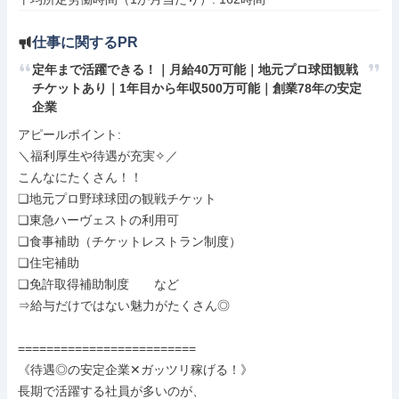
仕事に関するPR
定年まで活躍できる！｜月給40万可能｜地元プロ球団観戦
チケットあり｜1年目から年収500万可能｜創業78年の安定
企業
アピールポイント: 

＼福利厚生や待遇が充実✧／

こんなにたくさん！！

❏地元プロ野球球団の観戦チケット

❏東急ハーヴェストの利用可

❏食事補助（チケットレストラン制度）

❏住宅補助

❏免許取得補助制度　　など

⇒給与だけではない魅力がたくさん◎

=========================

《待遇◎の安定企業✕ガッツリ稼げる！》

長期で活躍する社員が多いのが、
