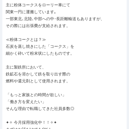
主に粉体コークスをローリー車にて

関東一円に運搬しています｡

一部東北､北陸､中部への中･長距離輸送もありますが、

その際には出張費が支給されます。

≪粉体コークとは？≫

石炭を蒸し焼きにした「コークス」を

細かく砕いて粉末状にしたものです。

主に製鉄所において、

鉄鉱石を溶かして鉄を取り出す際の

燃料や還元剤として使用されます。

「もっと家族との時間が欲しい」

「働き方を変えたい」

そんな理由で転職してきた社員多数◎

✦✧ 今月採用強化中！！✧✦
