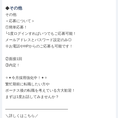
その他
その他: 

＜応募について＞

①簡単応募！

└1度ログインすればいつでもご応募可能！

メールアドレスとパスワード設定のみ◎

※お電話やHPからのご応募も可能です！

②面接1回

③内定！

✧✦今月採用強化中！✦✧

繁忙期前に転職したい方や

ボーナス後の転職を考えている方大歓迎！

まずは1度お話してみませんか？

━━━━━━━━━━━━━━━━━

＼詳しくはこちら／
