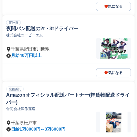
気になる
正社員
夜間パン配送の2t・3tドライバー
株式会社ユービーエム
千葉県野田市川間駅
月給40万円以上
気になる
業務委託
Amazonオフィシャル配送パートナー(軽貨物配送ドライ
バー)
合同会社深作運送
千葉県松戸市
日給1万8000円～3万6000円