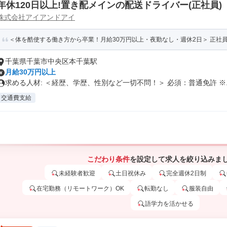
年休120日以上!置き配メインの配送ドライバー(正社員)
株式会社アイアンドアイ
＜体を酷使する働き方から卒業！月給30万円以上・夜勤なし・週休2日＞ 正社員デ
千葉県千葉市中央区本千葉駅
月給30万円以上
求める人材: ＜経歴、学歴、性別など一切不問！＞ 必須：普通免許 ※..
交通費支給
こだわり条件
を設定して求人を絞り込みま
未経験者歓迎
土日祝休み
完全週休2日制
在宅勤務（リモートワーク）OK
転勤なし
服装自由
語学力を活かせる