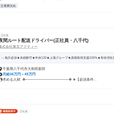
交通費支給
正社員
夜間ルート配送ドライバー(正社員・八千代)
株式会社東京アクティー
免許必須★未経験可★年休120★上場グループ★資格取得支援100%★有休消化100
千葉県八千代市大和田新田
月給36万円～45万円
求める人材: ✥─────────────────✥ ✬【必須条件...
正社員