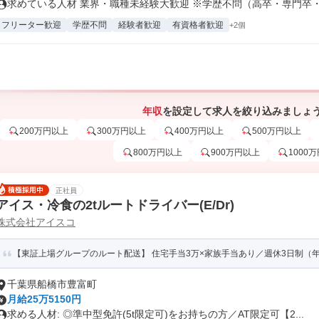
求めている人材 業界・職種未経験大歓迎 ※学歴不問（高卒・専門卒・既
フリーター歓迎
学歴不問
経験者歓迎
有資格者歓迎
+2個
年収
を設定して求人を絞り込みましょ
200万円以上
300万円以上
400万円以上
500万円以上
800万円以上
900万円以上
1000
正社員
アイス・冷食の2tルートドライバー(E/Dr)
株式会社アイスコ
【東証上場グループのルート配送】 住宅手当3万×家族手当あり／週休3日制（年
千葉県船橋市豊富町
月給25万5150円
求める人材: ◎準中型免許(5t限定可)をお持ちの方／AT限定可【2...