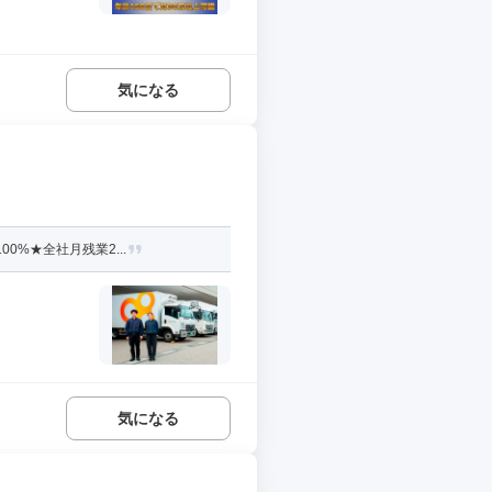
気になる
%★全社月残業2...
気になる