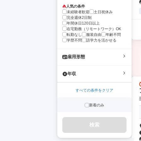
人気の条件
未経験者歓迎
土日祝休み
完全週休2日制
年間休日120日以上
在宅勤務（リモートワーク）OK
転勤なし
服装自由
年齢不問
学歴不問
語学力を活かせる
雇用形態
年収
すべての条件をクリア
新着のみ
検索