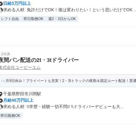
日給3万円以上
求める人材: 免許だけでOK！後は変わりたい！という思いだけでOK ..
シフト自由
即日勤務OK
週2・3日からOK
正社員
夜間パン配送の2t・3tドライバー
株式会社ユービーエム
月9日休み！プライベートも充実！2・3tトラックの夜勤＆固定ルート配送！普通免
千葉県野田市川間駅
月給40万円以上
求める人材: \\学歴・経験一切不問// \\ドライバーデビューも大...
即日勤務OK