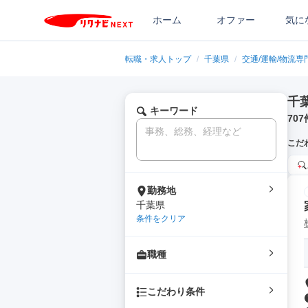
ホーム
オファー
気に
転職・求人トップ
/
千葉県
/
交通/運輸/物流専
千
キーワード
707
こだ
勤務地
千葉県
条件をクリア
職種
こだわり条件