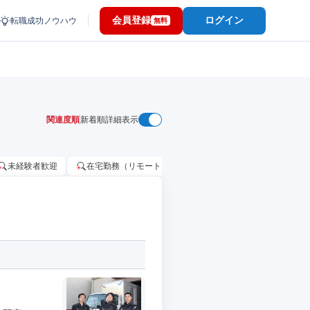
会員登録
ログイン
転職成功ノウハウ
無料
関連度順
新着順
詳細表示
未経験者歓迎
在宅勤務（リモートワーク）OK
家賃補助・住宅手当