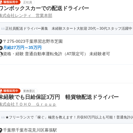
正社員
ワンボックスカーでの配送ドライバー
株式会社レンティ 営業本部
正社員配送ドライバー募集 未経験スタート大歓迎 20代～30代スタッフ活躍中
〒275-0023千葉県習志野市芝園
月給27万円～35万円
資格・経験 普通自動車運転免許（AT限定可） 未経験者可
業務委託
未経験でも日給保証3万円 軽貨物配送ドライバー
株式会社ＴＯＨＯ Ｇｒｏｕｐ
★フリーランスで「稼ぐ」極意を教えます！月収60万円以上も可能！普通免許(AT)
千葉県千葉市花見川区幕張駅