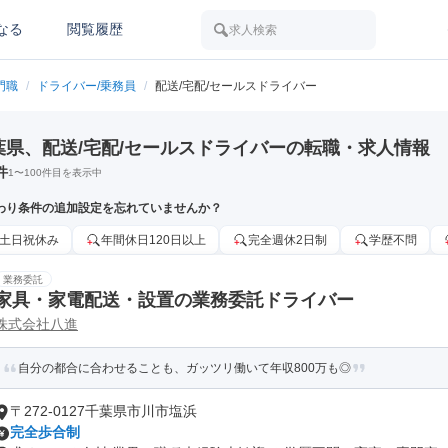
なる
閲覧履歴
求人検索
門職
/
ドライバー/乗務員
/
配送/宅配/セールスドライバー
葉県、配送/宅配/セールスドライバーの転職・求人情報
件
1
〜
100
件目を表示中
わり条件の追加設定を忘れていませんか？
土日祝休み
年間休日120日以上
完全週休2日制
学歴不問
業務委託
家具・家電配送・設置の業務委託ドライバー
株式会社八進
自分の都合に合わせることも、ガッツリ働いて年収800万も◎
〒272-0127千葉県市川市塩浜
完全歩合制