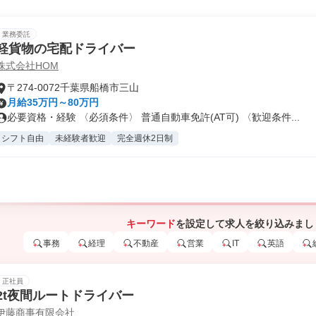
業務委託
軽貨物の宅配ドライバー
株式会社HOM
〒274-0072千葉県船橋市三山
月給35万円～80万円
必要資格・経験 〈必須条件〉 普通自動車免許(AT可) 〈歓迎条件...
シフト自由
未経験者歓迎
完全週休2日制
キーワード
を設定して求人を絞り込みまし
事務
経理
不動産
営業
IT
英語
正社員
2t夜間ルートドライバー
伊藤商事有限会社