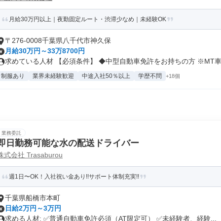
月給30万円以上｜夜勤固定ルート・渋滞少なめ｜未経験OK
〒276-0008千葉県八千代市神久保
月給30万円～33万8700円
求めている人材 【必須条件】 ◆中型自動車免許をお持ちの方 ※MT車の
制服あり
業界未経験歓迎
中途入社50％以上
学歴不問
+18個
業務委託
即日勤務可能な水の配送ドライバー
株式会社 Trasaburou
週1日〜OK！入社祝い金あり!!サポート体制充実!!
千葉県船橋市本町
日給2万円～3万円
求める人材: ✅普通自動車免許必須（AT限定可） ✅未経験者、経験...