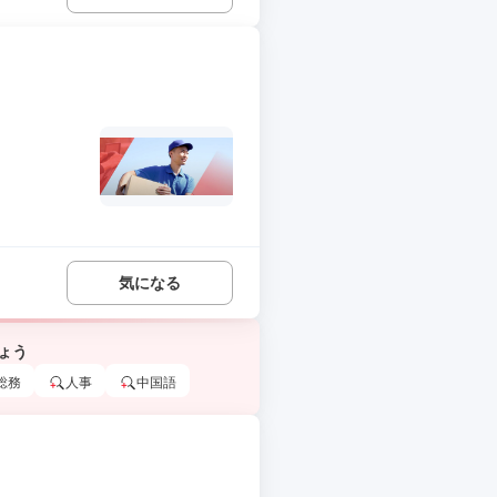
気になる
ょう
総務
人事
中国語