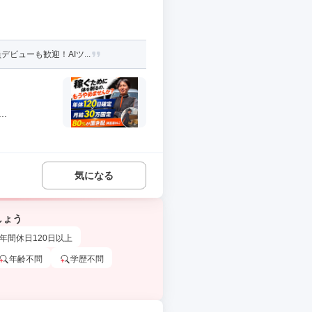
ビューも歓迎！AIツ...
.
気になる
しょう
年間休日120日以上
年齢不問
学歴不問