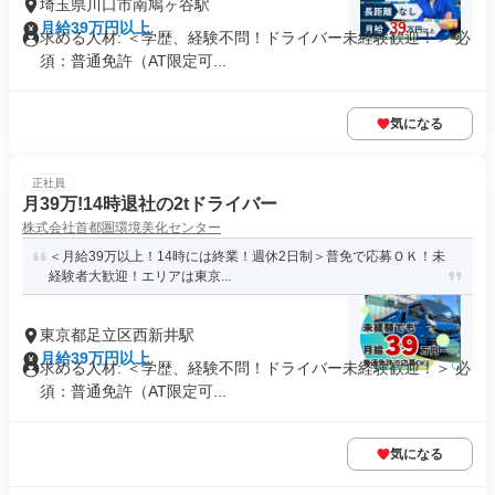
埼玉県川口市南鳩ヶ谷駅
月給39万円以上
求める人材: ＜学歴、経験不問！ドライバー未経験歓迎！＞ 必
須：普通免許（AT限定可...
気になる
正社員
月39万!14時退社の2tドライバー
株式会社首都圏環境美化センター
＜月給39万以上！14時には終業！週休2日制＞普免で応募ＯＫ！未
経験者大歓迎！エリアは東京...
東京都足立区西新井駅
月給39万円以上
求める人材: ＜学歴、経験不問！ドライバー未経験歓迎！＞ 必
須：普通免許（AT限定可...
気になる