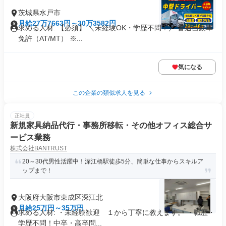
茨城県水戸市
月給27万7663円～30万3582円
求める人材: 【必須】 ＼未経験OK・学歴不問！／ 普通自動車
免許（AT/MT） ※...
気になる
この企業の類似求人を見る
正社員
新規家具納品代行・事務所移転・その他オフィス総合サ
ービス業務
株式会社BANTRUST
20～30代男性活躍中！深江橋駅徒歩5分、簡単な仕事からスキルア
ップまで！
大阪府大阪市東成区深江北
月給25万円～35万円
求める人材: ・未経験歓迎 １から丁寧に教えます。 ・職歴・
学歴不問！中卒・高卒問...