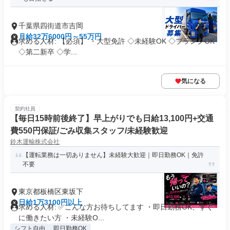
千葉県四街道市吉岡
月給32万6000円～55万円
求める人材: 【必須】 ・大型免許 ◇未経験OK ◇ブランクOK
◇第二新卒 ◇学...
気になる
契約社員
【毎日15時前後終了】早上がりでも日給13,100円+交通
費550円保証/ごみ収集スタッフ/未経験歓迎
鈴木運輸株式会社
【運転業務は一切ありません】未経験大歓迎｜即日勤務OK｜免許
不要
東京都板橋区東坂下
日給1万3100円以上
求める人材: ✅こんな方お待ちしてます ・即日勤務OK、すぐ
に働きたい方 ・未経験O...
シフト自由
即日勤務OK