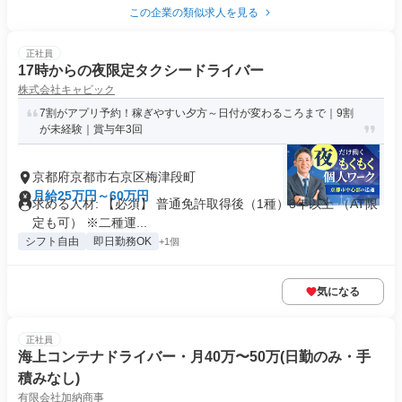
この企業の類似求人を見る
正社員
17時からの夜限定タクシードライバー
株式会社キャビック
7割がアプリ予約！稼ぎやすい夕方～日付が変わるころまで｜9割
が未経験｜賞与年3回
京都府京都市右京区梅津段町
月給25万円～60万円
求める人材: 【必須】 普通免許取得後（1種）3年以上 （AT限
定も可） ※二種運...
シフト自由
即日勤務OK
+1個
気になる
正社員
海上コンテナドライバー・月40万〜50万(日勤のみ・手
積みなし)
有限会社加納商事