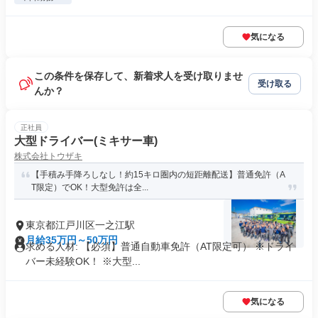
気になる
この条件を保存して、新着求人を受け取りませ
受け取る
んか？
正社員
大型ドライバー(ミキサー車)
株式会社トウザキ
【手積み手降ろしなし！約15キロ圏内の短距離配送】普通免許（A
T限定）でOK！大型免許は全...
東京都江戸川区一之江駅
月給35万円～50万円
求める人材: 【必須】普通自動車免許（AT限定可） ※ドライ
バー未経験OK！ ※大型...
気になる