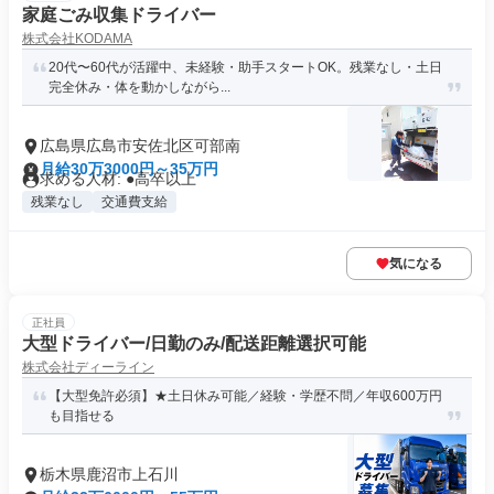
家庭ごみ収集ドライバー
株式会社KODAMA
20代〜60代が活躍中、未経験・助手スタートOK。残業なし・土日
完全休み・体を動かしながら...
広島県広島市安佐北区可部南
月給30万3000円～35万円
求める人材: ●高卒以上
残業なし
交通費支給
気になる
正社員
大型ドライバー/日勤のみ/配送距離選択可能
株式会社ディーライン
【大型免許必須】★土日休み可能／経験・学歴不問／年収600万円
も目指せる
栃木県鹿沼市上石川