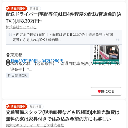
正社員
配送ドライバー(宅配専任)/1日4件程度の配送/普通免許(A
T可)|月収30万円~
株式会社ひとまいる
＜内定まで最短3日間！＞面接はＷＥＢ1回のみ！普通免許（AT限
定可）さえあればOK！軽自動...
東京都
月給30万150円～34万2250円
求める人材: 【必須条件】 * 普通自動車免許(ＡＴ限定可) 【歓
迎条件】 *...
即日勤務OK
気になる
契約社員
交通警備スタッフ(現地面接なども応相談)|水道光熱費は
無料の寮は家具付きで住み込み希望の方にも嬉しい
共栄セキュリティーサービス株式会社