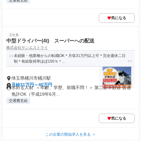
交通費支給
気になる
正社員
中型ドライバー(4t) スーパーへの配送
株式会社サンエストライ
未経験・他業種からの転職OK＊月収31万円以上可＊完全週休二日
制＊有給取得率ほぼ100％＊...
埼玉県桶川市桶川駅
月給31万円～40万円
求める人材: ＜年齢、学歴、前職不問！＞ 第二新卒歓迎 普通
免許OK（平成19年6月...
交通費支給
気になる
この企業の類似求人を見る