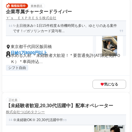
業務委託
企業専属チャータードライバー
Ｙ’ｓ ＥＸＰＲＥＳＳ株式会社
✨土日祝休み✨1日15件程度＆待機時間も多い、ゆとりのある案件
です！✅ガソリンカード貸与有...
東京都千代田区飯田橋
日給1万8000円以上
求める人材: * 未経験者大歓迎！ * 要普通免許(AT限定免許Ｏ
Ｋ） * 車両持込...
シフト自由
気になる
正社員
【未経験者歓迎,20,30代活躍中】配車オペレーター
株式会社つばめタクシー
※未経験OK※ 20,30代活躍中!!!