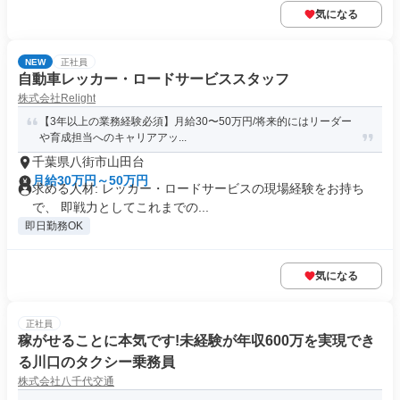
気になる
NEW
正社員
自動車レッカー・ロードサービススタッフ
株式会社Relight
【3年以上の業務経験必須】月給30〜50万円/将来的にはリーダー
や育成担当へのキャリアアッ...
千葉県八街市山田台
月給30万円～50万円
求める人材: レッカー・ロードサービスの現場経験をお持ち
で、 即戦力としてこれまでの...
即日勤務OK
気になる
正社員
稼がせることに本気です!未経験が年収600万を実現でき
る川口のタクシー乗務員
株式会社八千代交通