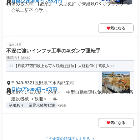
月給32万6000円～55万円
求める人材: 【必須】 ・大型免許 ◇未経験OK ◇ブランクOK
◇第二新卒 ◇学...
気になる
契約社員
不況に強いインフラ工事の4tダンプ運転手
株式会社takac
【月収37万円以上も可＆残業ほぼ無】未経験OK｜高収入
〒949-8321長野県下水内郡栄村
日給1万5000円～2万円
求めている人材 ＜必須＞ ・中型自動車運転免許以上 ・車両系
建設機械 ＜歓迎＞ ・学...
制服あり
業界未経験歓迎
+26個
気になる
この企業の類似求人を見る