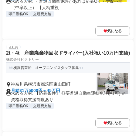
求める人材: ・普通自動車免許があれば応募OK ・学歴不問
（中卒以上） 【人柄重視...
即日勤務OK
交通費支給
気になる
正社員
2t・4t 産業廃棄物回収ドライバー(入社祝い10万円支給)
株式会社ビクトリー
横浜営業所 オープニングスタッフ募集
神奈川県横浜市都筑区東山田町
月給31万5000円～45万円
求める人材: 【応募条件】 ◎要普通自動車運転免許(AT可) ※
資格取得支援制度あり...
即日勤務OK
交通費支給
気になる