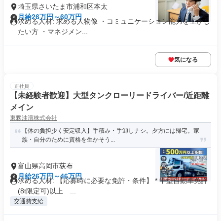
埼玉県さいたま市浦和区本太
月給26万円～60万円
求める人材: 求める人物像 ・コミュニケーション能力を生かし
たい方 ・マネジメン...
気になる
正社員
【未経験者歓迎】大型タンクローリードライバー/近距離
メイン
東夥油漕株式会社
【体の負担少く安定収入】手積み・手卸しナシ。夕方には帰宅。家
族・自分のために資格を生かそう...
富山県高岡市荻布
月給26万円～46万円
求める人材: 【応募時に必要な免許・条件】 * 中型自動車免許
(8t限定可)以上 ...
交通費支給