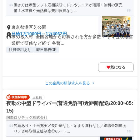
働き方は希望シフト応相談◎ミドルやシニアが活躍！無料の寮完
備！水道費や光熱費は費用負担なし...
東京都港区芝公園
日給1万1000円～1万4062円
求める人材: 全国各地から応募される方が多数！ まずは現場営
業所で研修など経て 各警...
社員登用あり
即日勤務OK
気になる
この企業の類似求人を見る
正社員
夜勤の中型ドライバー(普通免許可/近距離配送/20:00~05:
15)
国際ロジテック株式会社
昇給あり・手当充実／長距離なし・泊まり運行なし／退職金制度あ
り／資格取得支援制度◎/ルート...