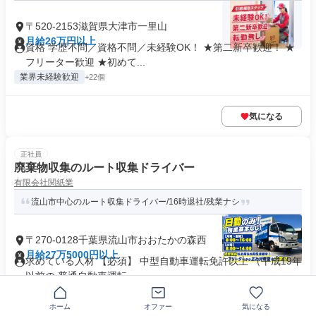
〒520-2153滋賀県大津市一里山
月給26万円以上
資格 学歴不問／資格不問／未経験OK！ ★第二新卒歓迎！ ★
フリーター歓迎 ★初めて...
業界未経験歓迎
+22個
気になる
正社員
廃棄物収集のルート収集ドライバー
有限会社関紙業
流山市中心のルート収集ドライバー/16時退社/残業ナシ
〒270-0128千葉県流山市おおたかの森西
月給27万5000円以上
求めている人材 【必須】 中型自動車運転免許以上 （平成19年
以前の 普通自動車運転...
制服あり
業界未経験歓迎
+22個
ホーム
オファー
気になる