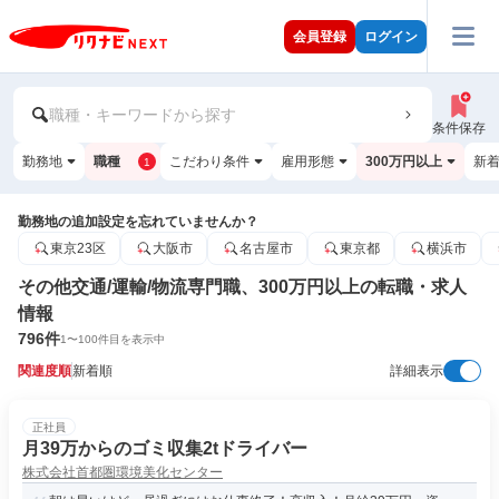
会員登録
ログイン
職種・キーワードから探す
条件保存
勤務地
職種
こだわり条件
雇用形態
300万円以上
新
1
勤務地の追加設定を忘れていませんか？
東京23区
大阪市
名古屋市
東京都
横浜市
その他交通/運輸/物流専門職、300万円以上の転職・求人
情報
796
件
1
〜
100
件目を表示中
関連度順
新着順
詳細表示
正社員
月39万からのゴミ収集2tドライバー
株式会社首都圏環境美化センター