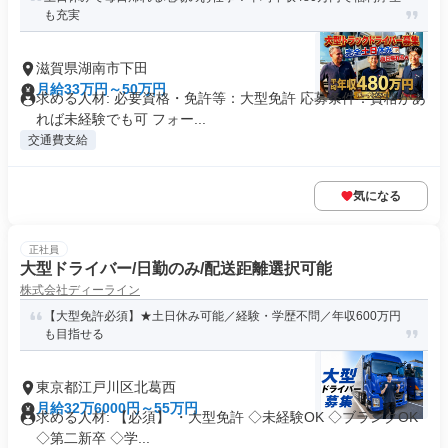
も充実
滋賀県湖南市下田
月給33万円～50万円
求める人材: 必要資格・免許等：大型免許 応募条件：資格があ
れば未経験でも可 フォー...
交通費支給
気になる
正社員
大型ドライバー/日勤のみ/配送距離選択可能
株式会社ディーライン
【大型免許必須】★土日休み可能／経験・学歴不問／年収600万円
も目指せる
東京都江戸川区北葛西
月給32万6000円～55万円
求める人材: 【必須】 ・大型免許 ◇未経験OK ◇ブランクOK
◇第二新卒 ◇学...