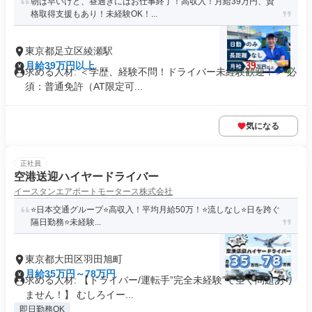
朝は早いけど、昼過ぎにはお仕事終了！高収入！月給39万円、資
格取得支援もあり！未経験OK！...
東京都足立区綾瀬駅
月給39万円以上
求める人材: ＜学歴、経験不問！ドライバー未経験歓迎！＞ 必
須：普通免許（AT限定可...
気になる
正社員
空港送迎ハイヤードライバー
イースタンエアポートモータース株式会社
⭐️日本交通グループ⭐️高収入！平均月給50万！⭐️流しなし⭐️日を跨ぐ
隔日勤務⭐️未経験...
東京都大田区羽田旭町
月給35万円～78万円
求める人材: 【ドライバー/運転手”完全未経験”で全く問題あり
ません！】 むしろイー...
即日勤務OK