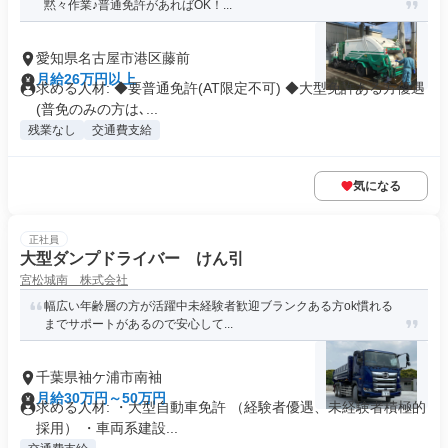
黙々作業♪普通免許があればOK！...
愛知県名古屋市港区藤前
月給26万円以上
求める人材: ◆要普通免許(AT限定不可) ◆大型免許ある方優遇
(普免のみの方は､...
残業なし
交通費支給
気になる
正社員
大型ダンプドライバー けん引
宮松城南 株式会社
幅広い年齢層の方が活躍中未経験者歓迎ブランクある方ok慣れる
までサポートがあるので安心して...
千葉県袖ケ浦市南袖
月給30万円～50万円
求める人材: ・大型自動車免許 （経験者優遇、未経験者積極的
採用） ・車両系建設...