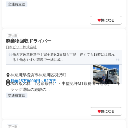
交通費支給
気になる
正社員
廃棄物回収ドライバー
日本ビソー株式会社
働き方改革推進中！完全週休2日制も可能！遅くても18時には帰れ
る！働きやすい環境で一緒に成...
神奈川県横浜市神奈川区羽沢町
月給25万8000円～52万円
求める人材: 《必須条件》 ・中型免許MT取得者（必須） ・ト
ラック運転の経験の...
交通費支給
気になる
正社員