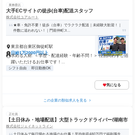
業務委託
大手ECサイトの徒歩(台車)配送スタッフ
株式会社ユアルート
★車・免許不要！徒歩（台車）でラクラク配送｜未経験大歓迎！｜
件数に追われない！｜門前仲町ス...
東京都台東区御徒町駅
日給1万2000円以上
求める人材: ＜学歴・配達経験・年齢不問！＞ 性別問わずご活
躍いただけるお仕事です！...
シフト自由
即日勤務OK
気になる
この企業の類似求人を見る
正社員
【土日休み・地場配送】大型トラックドライバー/湖南市
株式会社ジェイネットライン
土日休みで毎日帰れる地場のお仕事！平均年収480万円で福利厚生