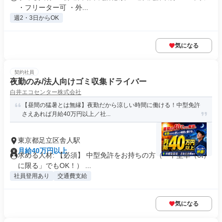
・フリーター可 ・外...
週2・3日からOK
気になる
契約社員
夜勤のみ/法人向けゴミ収集ドライバー
白井エコセンター株式会社
【昼間の猛暑とは無縁】夜勤だから涼しい時間に働ける！中型免許
さえあれば月給40万円以上／社...
東京都足立区舎人駅
月給40万円以上
求める人材: 【必須】 中型免許をお持ちの方（「中型車（8t）
に限る」でもOK！） ...
社員登用あり
交通費支給
気になる