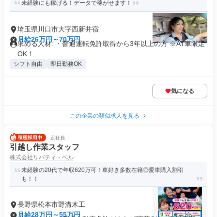
未経験にも稼げる！データで稼がせます！
埼玉県川口市大字西新井宿
月給26万円～70万円
求める人材: ・普通運転免許取得から3年以上の方 ※AT車限定
OK！
シフト自由
即日勤務OK
気になる
この企業の類似求人を見る
正社員
引越し作業スタッフ
株式会社リバティ・ベル
未経験の20代で年収620万可！車好き多数在籍◎愛車購入割引
も！！
長野県松本市野溝木工
月給28万円～55万円