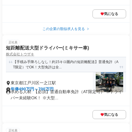
気になる
この企業の類似求人を見る
正社員
短距離配送大型ドライバー(ミキサー車)
株式会社トウザキ
【手積み手降ろしなし！約15キロ圏内の短距離配送】普通免許（A
T限定）でOK！大型免許は全...
東京都江戸川区一之江駅
年俸490万円～700万円
求める人材: 【必須】普通自動車免許（AT限定可） ※ドライ
バー未経験OK！ ※大型...
気になる
正社員