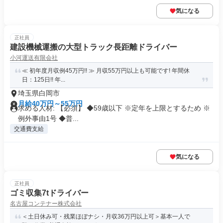
気になる
正社員
建設機械運搬の大型トラック長距離ドライバー
小河運送有限会社
≪ 初年度月収例45万円!! ≫ 月収55万円以上も可能です! 年間休
日：125日!! 年...
埼玉県白岡市
月給40万円～55万円
求める人材: 【必須】 ◆59歳以下 ※定年を上限とするため ※
例外事由1号 ◆普...
交通費支給
気になる
正社員
ゴミ収集7tドライバー
名古屋コンテナー株式会社
＜土日休み可・残業ほぼナシ・月収36万円以上可＞基本一人で