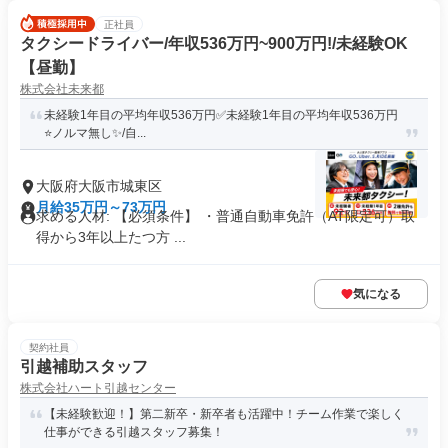
正社員
タクシードライバー/年収536万円~900万円!/未経験OK
【昼勤】
株式会社未来都
未経験1年目の平均年収536万円✅️未経験1年目の平均年収536万円
⭐️ノルマ無し✨️/自...
大阪府大阪市城東区
月給35万円～73万円
求める人材: 【必須条件】 ・普通自動車免許（AT限定可）取
得から3年以上たつ方 ...
気になる
契約社員
引越補助スタッフ
株式会社ハート引越センター
【未経験歓迎！】第二新卒・新卒者も活躍中！チーム作業で楽しく
仕事ができる引越スタッフ募集！