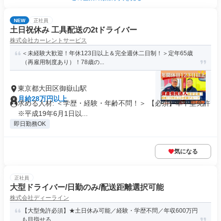
NEW
正社員
土日祝休み 工具配送の2tドライバー
株式会社カーレントサービス
＜未経験大歓迎！年休123日以上＆完全週休二日制！＞定年65歳
（再雇用制度あり）！78歳の...
東京都大田区御嶽山駅
月給28万円以上
求める人材: ＜学歴・経験・年齢不問！＞ 【必須】準中型免許
※平成19年6月1日以...
即日勤務OK
気になる
正社員
大型ドライバー/日勤のみ/配送距離選択可能
株式会社ディーライン
【大型免許必須】★土日休み可能／経験・学歴不問／年収600万円
も目指せる