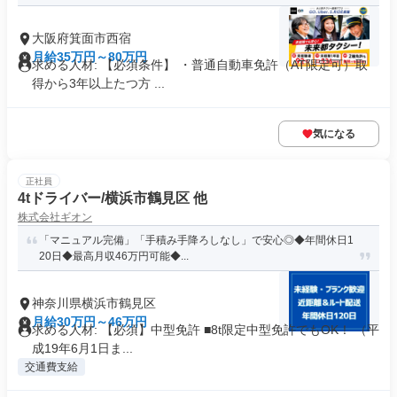
大阪府箕面市西宿
月給35万円～80万円
求める人材: 【必須条件】 ・普通自動車免許（AT限定可）取
得から3年以上たつ方 ...
気になる
正社員
4tドライバー/横浜市鶴見区 他
株式会社ギオン
「マニュアル完備」「手積み手降ろしなし」で安心◎◆年間休日1
20日◆最高月収46万円可能◆...
神奈川県横浜市鶴見区
月給30万円～46万円
求める人材: 【必須】中型免許 ■8t限定中型免許でもOK！ （平
成19年6月1日ま...
交通費支給