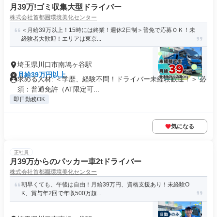
月39万!ゴミ収集大型ドライバー
株式会社首都圏環境美化センター
＜月給39万以上！15時には終業！週休2日制＞普免で応募ＯＫ！未
経験者大歓迎！エリアは東京...
埼玉県川口市南鳩ヶ谷駅
月給39万円以上
求める人材: ＜学歴、経験不問！ドライバー未経験歓迎！＞ 必
須：普通免許（AT限定可...
即日勤務OK
気になる
正社員
月39万からのパッカー車2tドライバー
株式会社首都圏環境美化センター
朝早くても、午後は自由！月給39万円、資格支援あり！未経験O
K、賞与年2回で年収500万超...