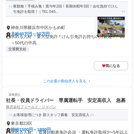
夜勤無！手積み無！賞与年2回！長期休暇年3回！会社負担でけん
引免許を取得！｜TEL:045...
神奈川県横浜市中区かもめ町
月給40万円～50万円
求める人材: * 要大型免許 * けん引免許お持ちの方歓迎！ * 20
～50代の中高...
交通費支給
気になる
この企業の類似求人を見る
業務委託
社長・役員ドライバー 専属運転手 安定高収入 急募
株式会社フィールド・ジャパン
お客様急増につき 新スタッフ募集 安定高収入
東京都23区
時給1500円～1800円
求める人材: ・普通自動車免許必須 ・運転免許取得3〜5年以上