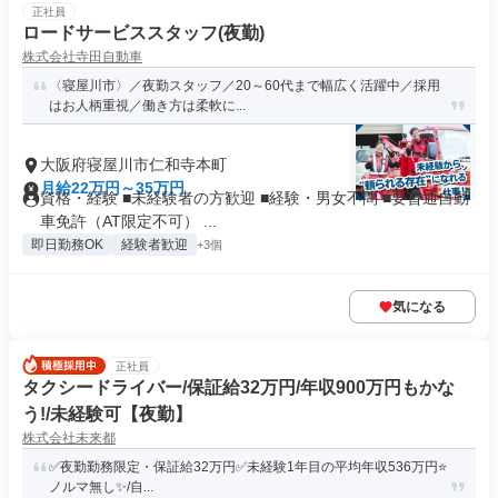
正社員
ロードサービススタッフ(夜勤)
株式会社寺田自動車
〈寝屋川市〉／夜勤スタッフ／20～60代まで幅広く活躍中／採用
はお人柄重視／働き方は柔軟に...
大阪府寝屋川市仁和寺本町
月給22万円～35万円
資格・経験 ■未経験者の方歓迎 ■経験・男女不問 ■要普通自動
車免許（AT限定不可） ...
即日勤務OK
経験者歓迎
+3個
気になる
正社員
タクシードライバー/保証給32万円/年収900万円もかな
う!/未経験可【夜勤】
株式会社未来都
✅️夜勤勤務限定・保証給32万円✅️未経験1年目の平均年収536万円⭐️
ノルマ無し✨️/自...