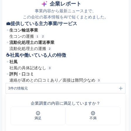
企業レポート
事業内容から最新ニュースまで、
この会社の基本情報をAIで短くまとめました。
💼提供している主力事業/サービス
生コン輸送事業
生コンの運搬
1
2
流動化処理土の運送事業
流動化処理土の運搬
2
☕️社風や働いている人の特徴
社風
社風の具体記述なし
3
評判・口コミ
連絡が遅めとの口コミあり／面接は難問少なめ
3
3
件の情報元
1
事業所案内 | 旭企業株式会社
2
業務内容 | 旭企業株式会社
企業調査の内容に満足していますか？
3
https://jobtalk.jp/companies/379922/answers
満足
不満