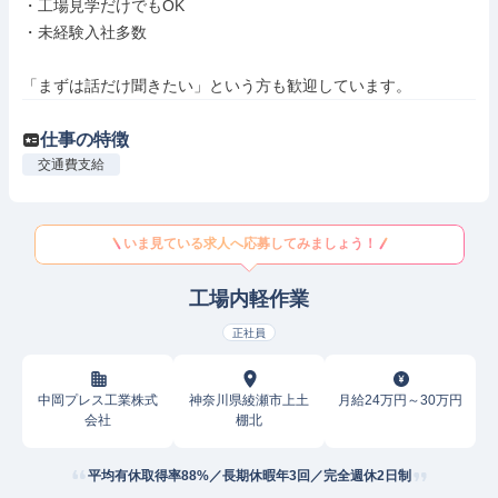
・工場見学だけでもOK

・未経験入社多数

「まずは話だけ聞きたい」という方も歓迎しています。
仕事の特徴
交通費支給
いま見ている求人へ応募してみましょう！
工場内軽作業
正社員
中岡プレス工業株式
神奈川県綾瀬市上土
月給24万円～30万円
会社
棚北
平均有休取得率88%／長期休暇年3回／完全週休2日制