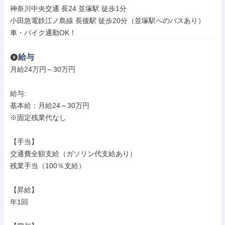
神奈川中央交通 長24 並塚駅 徒歩1分

小田急電鉄江ノ島線 長後駅 徒歩20分（並塚駅へのバスあり）

車・バイク通勤OK！
給与
月給24万円～30万円

給与: 

基本給：月給24～30万円

※固定残業代なし

【手当】

交通費全額支給（ガソリン代支給あり）

残業手当（100％支給）

【昇給】

年1回
