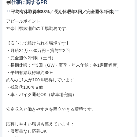
仕事に関するPR
平均有休取得率88%／長期休暇年3回／完全週休2日制
アピールポイント: 

神奈川県綾瀬市の工場勤務です。

【安心して続けられる職場です】

・月給24万～30万円＋賞与年2回

・完全週休2日制（土日）

・長期休暇：年3回（GW・夏季・年末年始；各1週間程度）

・平均有給取得率約88%

約3人に1人が100％取得しています

・残業代100％支給

・車・バイク通勤OK（駐車場完備）

安定収入と働きやすさを両立できる環境です。

応募しやすい環境も整えています：

・履歴書なし応募OK
