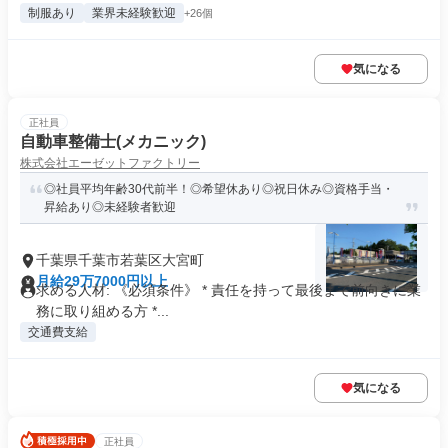
制服あり
業界未経験歓迎
+26個
気になる
正社員
自動車整備士(メカニック)
株式会社エーゼットファクトリー
◎社員平均年齢30代前半！◎希望休あり◎祝日休み◎資格手当・
昇給あり◎未経験者歓迎
千葉県千葉市若葉区大宮町
月給29万7000円以上
求める人材: 《必須条件》 * 責任を持って最後まで前向きに業
務に取り組める方 *...
交通費支給
気になる
正社員