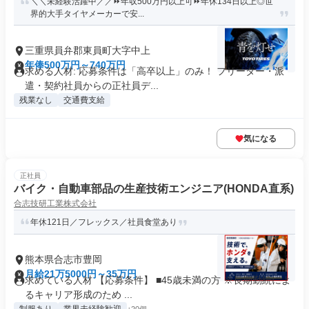
＼＼未経験活躍中／／⏩年収500万円以上可⏩年休134日以上◎世
界的大手タイヤメーカーで安...
三重県員弁郡東員町大字中上
年俸500万円～740万円
求める人材: 応募条件は「高卒以上」のみ！ フリーター・派
遣・契約社員からの正社員デ...
残業なし
交通費支給
気になる
正社員
バイク・自動車部品の生産技術エンジニア(HONDA直系)
合志技研工業株式会社
年休121日／フレックス／社員食堂あり
熊本県合志市豊岡
月給21万5000円～35万円
求めている人材 【応募条件】 ■45歳未満の方 ※長期勤続によ
るキャリア形成のため ...