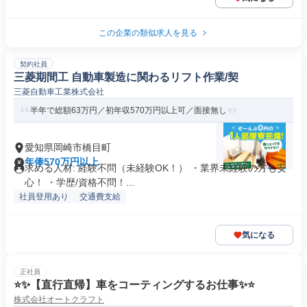
この企業の類似求人を見る
契約社員
三菱期間工 自動車製造に関わるリフト作業/契
三菱自動車工業株式会社
半年で総額63万円／初年収570万円以上可／面接無し
愛知県岡崎市橋目町
年俸570万円以上
求める人材: 経験不問（未経験OK！） ・業界未経験の方も安
心！ ・学歴/資格不問！...
社員登用あり
交通費支給
気になる
正社員
⭐️✨【直行直帰】車をコーティングするお仕事✨⭐️
株式会社オートクラフト