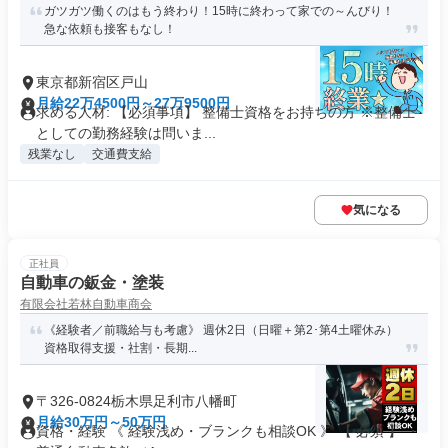
ガツガツ働くのはもう終わり！15時に終わって家での～んびり！
急な依頼も接客もなし！
東京都新宿区戸山
月給22万4500円～27万9500円
求める人材: 【必須事項】 整備士資格をお持ちの方 ※整備士
としての勤務経験は問いま...
残業なし
交通費支給
気になる
正社員
自動車の鈑金・塗装
有限会社若林自動車商会
《経験者／前職給与も考慮》 週休2日（日曜＋第2･第4土曜休み）
資格取得支援・社割・長期...
〒326-0824栃木県足利市八幡町
月給30万円～50万円
資格・経験 《 経験浅め・ブランクも相談OK 》 【 必須 】 ・