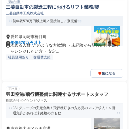
契約社員
三菱自動車の製造工程におけるリフト業務/契
三菱自動車工業株式会社
初年収570万円以上可／面接無し／寮完備
愛知県岡崎市橋目町
年俸570万円以上
求める人材: このような方歓迎! ・未経験から新しい仕事にチ
ャレンジしたい方 ・安定...
社員登用あり
交通費支給
気になる
正社員
羽田空港/飛行機整備に関連するサポートスタッフ
株式会社ダイケンビジネス
JALグループの安定企業！飛行機好きの方必見の＜レア求人！＞普
通免許があれば未経験の方も歓...
東京都大田区羽田空港