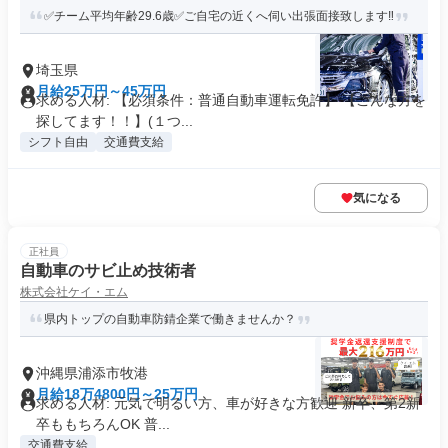
✅️チーム平均年齢29.6歳✅️ご自宅の近くへ伺い出張面接致します‼
埼玉県
月給25万円～45万円
求める人材: 【必須条件：普通自動車運転免許】 【こんな方を
探してます！！】(１つ...
シフト自由
交通費支給
気になる
正社員
自動車のサビ止め技術者
株式会社ケイ・エム
県内トップの自動車防錆企業で働きませんか？
沖縄県浦添市牧港
月給18万4800円～25万円
求める人材: 元気で明るい方、車が好きな方歓迎 新卒、第2新
卒ももちろんOK 普...
交通費支給