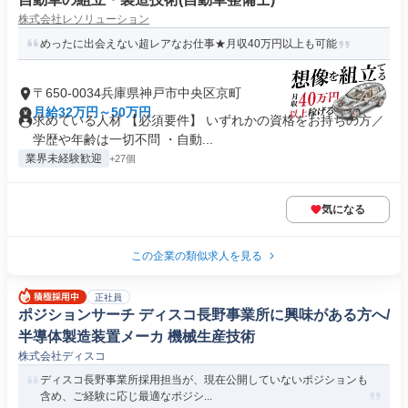
株式会社レソリューション
めったに出会えない超レアなお仕事★月収40万円以上も可能
〒650-0034兵庫県神戸市中央区京町
月給32万円～50万円
求めている人材 【必須要件】 いずれかの資格をお持ちの方／
学歴や年齢は一切不問 ・自動...
業界未経験歓迎
+27個
気になる
この企業の類似求人を見る
正社員
ポジションサーチ ディスコ長野事業所に興味がある方へ/
半導体製造装置メーカ 機械生産技術
株式会社ディスコ
ディスコ長野事業所採用担当が、現在公開していないポジションも
含め、ご経験に応じ最適なポジシ...