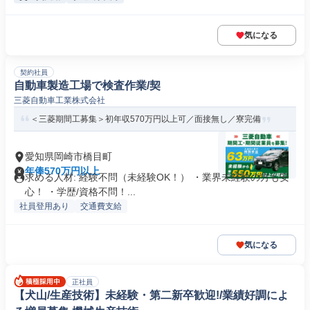
気になる
契約社員
自動車製造工場で検査作業/契
三菱自動車工業株式会社
＜三菱期間工募集＞初年収570万円以上可／面接無し／寮完備
愛知県岡崎市橋目町
年俸570万円以上
求める人材: 経験不問（未経験OK！） ・業界未経験の方も安
心！ ・学歴/資格不問！...
社員登用あり
交通費支給
気になる
正社員
【犬山/生産技術】未経験・第二新卒歓迎!/業績好調によ