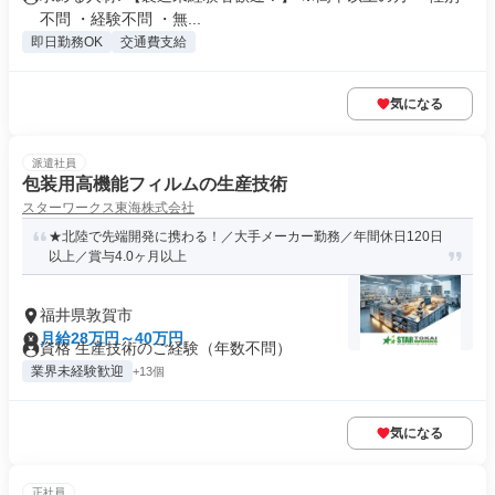
不問 ・経験不問 ・無...
即日勤務OK
交通費支給
気になる
派遣社員
包装用高機能フィルムの生産技術
スターワークス東海株式会社
★北陸で先端開発に携わる！／大手メーカー勤務／年間休日120日
以上／賞与4.0ヶ月以上
福井県敦賀市
月給28万円～40万円
資格 生産技術のご経験（年数不問）
業界未経験歓迎
+13個
気になる
正社員