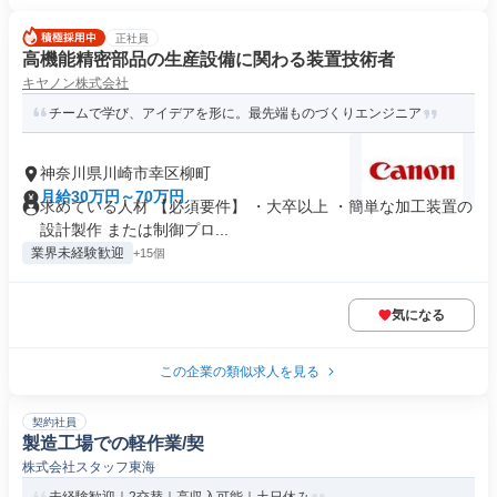
正社員
高機能精密部品の生産設備に関わる装置技術者
キヤノン株式会社
チームで学び、アイデアを形に。最先端ものづくりエンジニア
神奈川県川崎市幸区柳町
月給30万円～70万円
求めている人材 【必須要件】 ・大卒以上 ・簡単な加工装置の
設計製作 または制御プロ...
業界未経験歓迎
+15個
気になる
この企業の類似求人を見る
契約社員
製造工場での軽作業/契
株式会社スタッフ東海