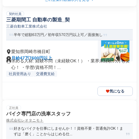
契約社員
三菱期間工 自動車の製造_契
三菱自動車工業株式会社
半年で総額63万円／初年収570万円以上可／面接無し
愛知県岡崎市橋目町
月給47万7600円以上
求める人材: 経験不問（未経験OK！） ・業界未経験の方も安
心！ ・学歴/資格不問！...
社員登用あり
交通費支給
気になる
正社員
バイク専門店の洗車スタッフ
株式会社レオタニモト
好きなバイクを仕事にしませんか！！資格不要・普通免許OK！ま
ずは「磨く」ことからはじめる仕...