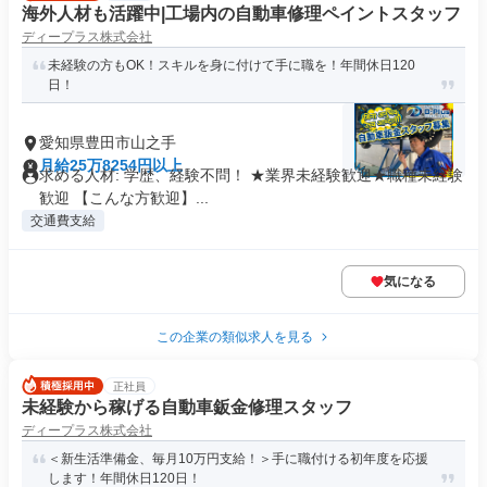
海外人材も活躍中|工場内の自動車修理ペイントスタッフ
ディープラス株式会社
未経験の方もOK！スキルを身に付けて手に職を！年間休日120
日！
愛知県豊田市山之手
月給25万8254円以上
求める人材: 学歴、経験不問！ ★業界未経験歓迎★職種未経験
歓迎 【こんな方歓迎】...
交通費支給
気になる
この企業の類似求人を見る
正社員
未経験から稼げる自動車鈑金修理スタッフ
ディープラス株式会社
＜新生活準備金、毎月10万円支給！＞手に職付ける初年度を応援
します！年間休日120日！