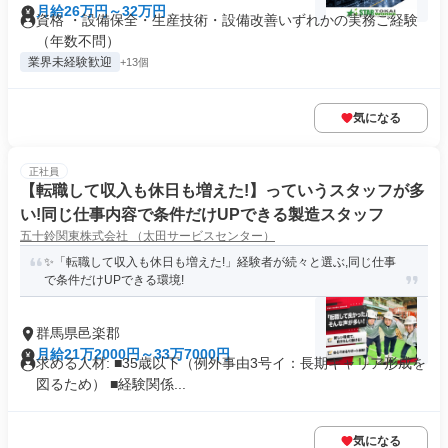
月給26万円～32万円
資格 ・設備保全・生産技術・設備改善いずれかの実務ご経験
（年数不問）
業界未経験歓迎
+13個
気になる
正社員
【転職して収入も休日も増えた!】っていうスタッフが多
い!同じ仕事内容で条件だけUPできる製造スタッフ
五十鈴関東株式会社 （太田サービスセンター）
✨「転職して収入も休日も増えた!」経験者が続々と選ぶ,同じ仕事
で条件だけUPできる環境!
群馬県邑楽郡
月給21万2000円～33万7000円
求める人材: ■35歳以下（例外事由3号イ：長期キャリア形成を
図るため） ■経験関係...
気になる