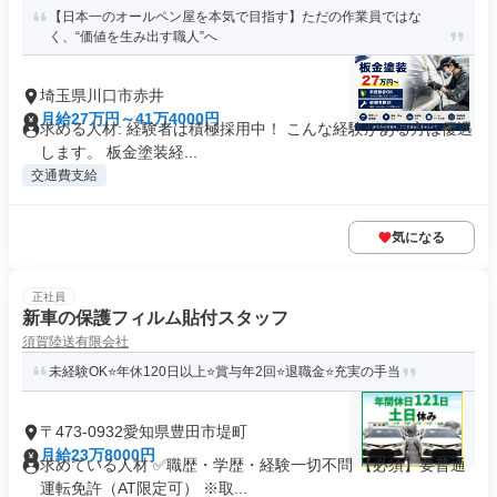
【日本一のオールペン屋を本気で目指す】ただの作業員ではな
く、“価値を生み出す職人”へ
埼玉県川口市赤井
月給27万円～41万4000円
求める人材: 経験者は積極採用中！ こんな経験がある方は優遇
します。 板金塗装経...
交通費支給
気になる
正社員
新車の保護フィルム貼付スタッフ
須賀陸送有限会社
未経験OK⭐年休120日以上⭐賞与年2回⭐退職金⭐充実の手当
〒473-0932愛知県豊田市堤町
月給23万8000円
求めている人材 ✅職歴・学歴・経験一切不問 【必須】要普通
運転免許（AT限定可） ※取...