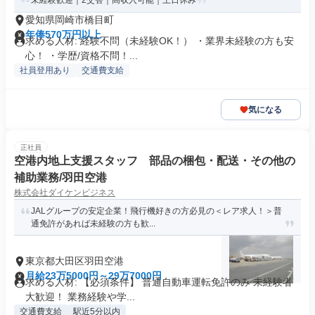
未経験歓迎｜2交替｜高収入可能｜土日休み
愛知県岡崎市橋目町
年俸570万円以上
求める人材: 経験不問（未経験OK！） ・業界未経験の方も安
心！ ・学歴/資格不問！...
社員登用あり
交通費支給
気になる
正社員
空港内地上支援スタッフ 部品の梱包・配送・その他の
補助業務/羽田空港
株式会社ダイケンビジネス
JALグループの安定企業！飛行機好きの方必見の＜レア求人！＞普
通免許があれば未経験の方も歓...
東京都大田区羽田空港
月給23万5000円～29万7000円
求める人材: 【必須条件】 普通自動車運転免許のみ 未経験者
大歓迎！ 業務経験や学...
交通費支給
駅近5分以内