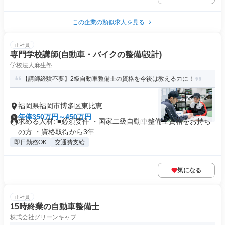
この企業の類似求人を見る
正社員
専門学校講師(自動車・バイクの整備/設計)
学校法人麻生塾
【講師経験不要】2級自動車整備士の資格を今後は教える力に！
福岡県福岡市博多区東比恵
年俸350万円～450万円
求める人材: ■必須要件 ・国家二級自動車整備士資格をお持ち
の方 ・資格取得から3年...
即日勤務OK
交通費支給
気になる
正社員
15時終業の自動車整備士
株式会社グリーンキャブ