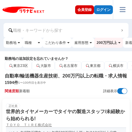
会員登録
ログイン
職種・キーワードから探す
勤務地
職種
こだわり条件
雇用形態
200万円以上
新
勤務地の追加設定を忘れていませんか？
東京23区
大阪市
名古屋市
東京都
横浜市
自動車/輸送機器生産技術、200万円以上の転職・求人情報
1594
件
1
〜
100
件目を表示中
関連度順
新着順
詳細表示
正社員
世界的タイヤメーカーでタイヤの製造スタッフ/未経験か
ら始められる!
ＴＯＹＯ ＴＩＲＥ株式会社