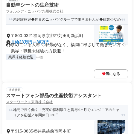
自動車シートの生産技術
フォルシア・ニッパツ九州株式会社
未経験歓迎◆世界のニッパツグループで働きませんか◆残業少なめ
〒800-0321福岡県京都郡苅田町新浜町
月給23万円～30万円
求めている人材 ◇転勤がなく、福岡に根ざして働きたい方 ◇
業界・職種未経験の方歓迎！ ...
業界未経験歓迎
+9個
気になる
派遣社員
スマートフォン部品の生産技術アシスタント
スターワークス東海株式会社
地元で長く働く！充実の福利厚生と賞与4ヶ月でエンジニアのキャ
リアを応援／年間休日120日
〒915-0835福井県越前市岡本町