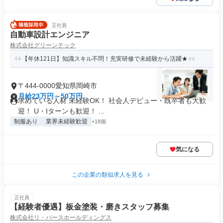
正社員
自動車設計エンジニア
株式会社グリーンテック
【年休121日】知識スキル不問！充実研修で未経験から活躍★
〒444-0000愛知県岡崎市
月給23万円～50万円
求めている人材 未経験OK！ 社会人デビュー・既卒者も大歓
迎！ U・Iターンも歓迎！ ...
制服あり
業界未経験歓迎
+18個
気になる
この企業の類似求人を見る
正社員
【経験者優遇】板金塗装・磨きスタッフ募集
株式会社リ・バースホールディングス