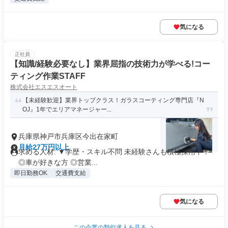
気になる
正社員
【知識/経験必要なし】業界屈指の技術力が学べる!コー
ティング作業STAFF
株式会社エスエスオート
【未経験歓迎】業界トップクラス！ガラスコーティング専門店『N
OJ』1年でエリアマネージャー...
兵庫県神戸市兵庫区今出在家町
月給27万円以上
求める人材: ▼学歴・スキル不問 未経験さんも積極採用中！
◎車が好きな方 ◎営業...
即日勤務OK
交通費支給
気になる
この企業の類似求人を見る