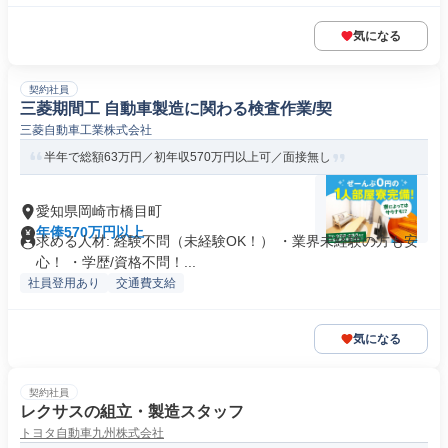
気になる
契約社員
三菱期間工 自動車製造に関わる検査作業/契
三菱自動車工業株式会社
半年で総額63万円／初年収570万円以上可／面接無し
愛知県岡崎市橋目町
年俸570万円以上
求める人材: 経験不問（未経験OK！） ・業界未経験の方も安
心！ ・学歴/資格不問！...
社員登用あり
交通費支給
気になる
契約社員
レクサスの組立・製造スタッフ
トヨタ自動車九州株式会社