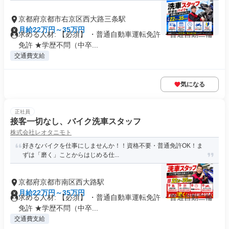
京都府京都市右京区西大路三条駅
月給22万円～35万円
求める人材: 【必須】 ・普通自動車運転免許 ・普通自動二輪
免許 ★学歴不問（中卒...
交通費支給
気になる
正社員
接客一切なし、バイク洗車スタッフ
株式会社レオタニモト
好きなバイクを仕事にしませんか！！資格不要・普通免許OK！ま
ずは「磨く」ことからはじめる仕...
京都府京都市南区西大路駅
月給22万円～35万円
求める人材: 【必須】 ・普通自動車運転免許 ・普通自動二輪
免許 ★学歴不問（中卒...
交通費支給