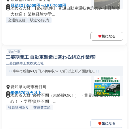
月給23万5000円～29万7000円
求める人材: 【必須条件】 普通自動車運転免許のみ 未経験者
大歓迎！ 業務経験や学...
交通費支給
駅近5分以内
気になる
契約社員
三菱期間工 自動車製造に関わる組立作業/契
三菱自動車工業株式会社
半年で総額63万円／初年収570万円以上可／面接無し
愛知県岡崎市橋目町
年俸570万円以上
求める人材: 経験不問（未経験OK！） ・業界未経験の方も安
心！ ・学歴/資格不問！...
社員登用あり
交通費支給
気になる