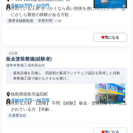
月給20万円～33万円
求めている人材 せっかくなら高い技術を身に付けたい方、 な
にかしら製造の経験がある方歓...
業界未経験歓迎
学歴不問
+7個
気になる
正社員
板金塗装整備(経験者)
浦車体整備工場有限会社
最新設備を完備し、四国初の最高ランクテュフ認証を取得した自動
車整備工場で確かなスキルを磨け...
徳島県徳島市論田町
月給25万円～38万円
求める人材: 【資格】 不問 【経験】 板金・塗装経験を5年以上
されている方 【年齢...
交通費支給
気になる