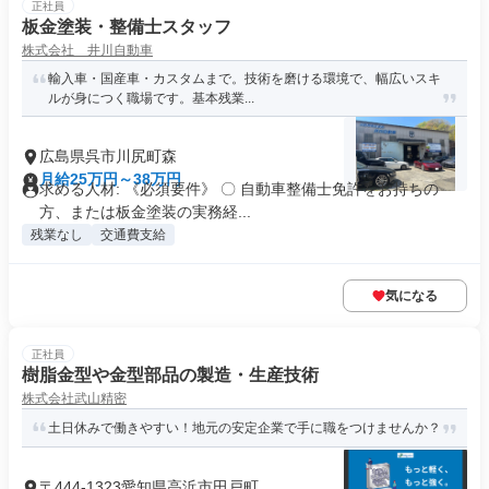
正社員
板金塗装・整備士スタッフ
株式会社 井川自動車
輸入車・国産車・カスタムまで。技術を磨ける環境で、幅広いスキ
ルが身につく職場です。基本残業...
広島県呉市川尻町森
月給25万円～38万円
求める人材: 《必須要件》 〇 自動車整備士免許をお持ちの
方、または板金塗装の実務経...
残業なし
交通費支給
気になる
正社員
樹脂金型や金型部品の製造・生産技術
株式会社武山精密
土日休みで働きやすい！地元の安定企業で手に職をつけませんか？
〒444-1323愛知県高浜市田戸町