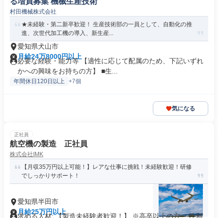
る増員募集 機械生産技術
村田機械株式会社
★未経験・第二新卒歓迎！ 生産技術部の一員として、自動化の推
進、次世代加工機の導入、新生産...
愛知県犬山市
月給24万8000円以上
必要な経験・能力等 【適性に応じて配属のため、下記いずれ
かへの興味をお持ちの方】 ■生...
年間休日120日以上
+7個
気になる
正社員
航空機の製造 正社員
株式会社IMK
【月収35万円以上可能！】レアな仕事に挑戦！未経験歓迎！研修
でしっかりサポート！
愛知県半田市
月給25万円以上
求める人材: 【製造未経験者歓迎！】 ※高卒以上の方 ・性別