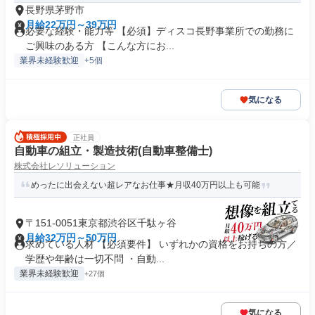
長野県茅野市
月給22万円～39万円
必要な経験・能力等 【必須】ディスコ長野事業所での勤務に
ご興味のある方 【こんな方にお...
業界未経験歓迎
+5個
気になる
正社員
自動車の組立・製造技術(自動車整備士)
株式会社レソリューション
めったに出会えない超レアなお仕事★月収40万円以上も可能
〒151-0051東京都渋谷区千駄ヶ谷
月給32万円～50万円
求めている人材 【必須要件】 いずれかの資格をお持ちの方／
学歴や年齢は一切不問 ・自動...
業界未経験歓迎
+27個
気になる