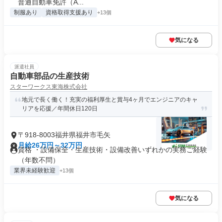
普通自動車免許（A...
制服あり
資格取得支援あり
+13個
気になる
派遣社員
自動車部品の生産技術
スターワークス東海株式会社
地元で長く働く！充実の福利厚生と賞与4ヶ月でエンジニアのキャ
リアを応援／年間休日120日
〒918-8003福井県福井市毛矢
月給26万円～32万円
資格 ・設備保全・生産技術・設備改善いずれかの実務ご経験
（年数不問）
業界未経験歓迎
+13個
気になる