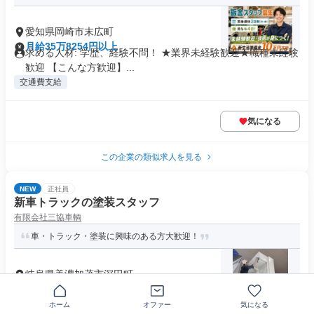
愛知県岡崎市末広町
月給35万8254円以上
求める人材: 学歴、経験不問！ ★業界未経験歓迎★職種未経験
歓迎 【こんな方歓迎】...
交通費支給
気になる
この企業の類似求人を見る
NEW
正社員
新車トラックの塗装スタッフ
有限会社三協車輌
車・トラック・塗装に興味のある方大歓迎！
岐阜県美濃加茂市深田町
月給24万円～30万円
求める人材: * 塗装作業に興味がある方 * 黙々と作業をするの
ホーム
オファー
気になる
が好きな方 * 未経...