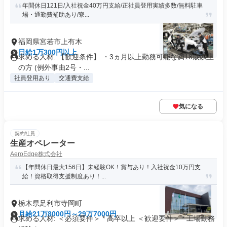
年間休日121日/入社祝金40万円支給/正社員登用実績多数/無料駐車
場・通勤費補助あり/寮...
福岡県宮若市上有木
日給1万300円以上
求める人材: 【歓迎条件】 ・3ヵ月以上勤務可能な満18歳以上
の方 (例外事由2号・...
社員登用あり
交通費支給
気になる
契約社員
生産オペレーター
AeroEdge株式会社
【年間休日最大156日】未経験OK！賞与あり！入社祝金10万円支
給！資格取得支援制度あり！...
栃木県足利市寺岡町
月給21万8000円～29万7000円
求める人材: ＜必須要件＞ * 高卒以上 ＜歓迎要件＞ * 工場勤務