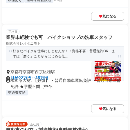
制服あり
業界未経験歓迎
+20個
気になる
正社員
業界未経験でも可 バイクショップの洗車スタッフ
株式会社レオタニモト
好きなバイクを仕事にしませんか！！資格不要・普通免許OK！ま
ずは「磨く」ことからはじめる仕...
京都府京都市西京区桂駅
月給22万円～35万円
求める人材: 【必須】 ・普通自動車運転免許 ・普通自動二輪
免許 ★学歴不問（中卒...
交通費支給
気になる
正社員
自動車の組立・製造技術(自動車整備士)