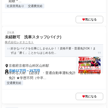
経験 * ...
社員登用あり
交通費支給
気になる
正社員
未経験可 洗車スタッフ(バイク)
株式会社レオタニモト
好きなバイクを仕事にしませんか！！資格不要・普通免許OK！ま
ずは「磨く」ことからはじめる仕...
京都府京都市山科区山科駅
月給22万円～35万円
求める人材: 【必須】 ・普通自動車運転免許 ・普通自動二輪
免許 ★学歴不問（中卒...
交通費支給
気になる