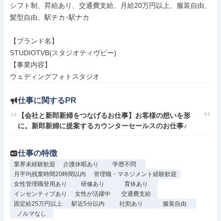
シフト制、昇給あり、交通費支給、月給20万円以上、服装自由、
髪型自由、駅チカ･駅ナカ

【ブランド名】

STUDIOTVB(スタジオティヴビー)

【事業内容】

ウェディングフォトスタジオ
仕事に関するPR
【会社と新郎新婦をつなげるお仕事】お客様の想いを形
に。新郎新婦に提案するカウンターセールスのお仕事♪
仕事の特徴
業界未経験歓迎
介護休暇あり
学歴不問
月平均残業時間20時間以内
管理職・マネジメント経験歓迎
女性管理職登用あり
研修あり
育休あり
インセンティブあり
女性が活躍中
交通費支給
固定給25万円以上
駅近5分以内
社割あり
服装自由
ノルマなし