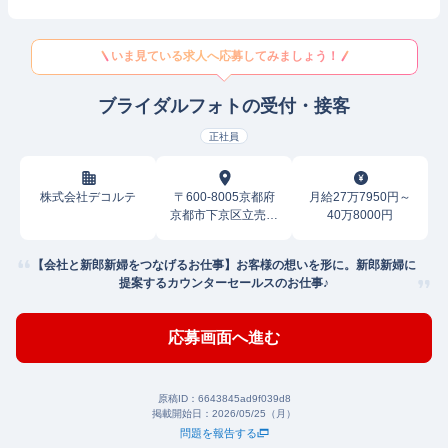
いま見ている求人へ応募してみましょう！
ブライダルフォトの受付・接客
正社員
株式会社デコルテ
〒600-8005京都府
月給27万7950円～
京都市下京区立売東
40万8000円
町
【会社と新郎新婦をつなげるお仕事】お客様の想いを形に。新郎新婦に
提案するカウンターセールスのお仕事♪
応募画面へ進む
原稿ID：
6643845ad9f039d8
掲載開始日：
2026/05/25（月）
問題を報告する