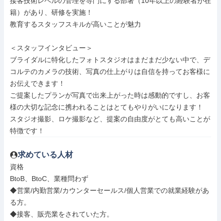
接客技術レベルの管理を専門にする部署（10年以上の経験者が在
籍）があり、研修を実施！

教育するスタッフスキルが高いことが魅力

＜スタッフインタビュー＞

ブライダルに特化したフォトスタジオはまだまだ少ない中で、デ
コルテのカメラの技術、写真の仕上がりは自信を持ってお客様に
お伝えできます！

ご提案したプランが写真で出来上がった時は感動的ですし、お客
様の大切な記念に携われることはとてもやりがいになります！

スタジオ撮影、ロケ撮影など、提案の自由度がとても高いことが
特徴です！
求めている人材
資格

BtoB、BtoC、業種問わず

◆営業/内勤営業/カウンターセールス/個人営業での就業経験があ
る方。

◆接客、販売業をされていた方。
