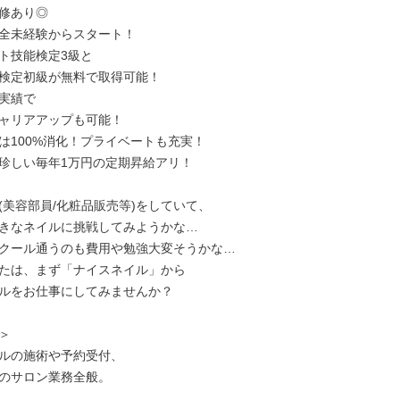
修あり◎

完全未経験からスタート！

ト技能検定3級と

検定初級が無料で取得可能！

実績で

ャリアアップも可能！

は100%消化！プライベートも充実！

珍しい毎年1万円の定期昇給アリ！

(美容部員/化粧品販売等)をしていて、

きなネイルに挑戦してみようかな…

クール通うのも費用や勉強大変そうかな…

たは、まず「ナイスネイル」から

ルをお仕事にしてみませんか？



ルの施術や予約受付、

のサロン業務全般。
