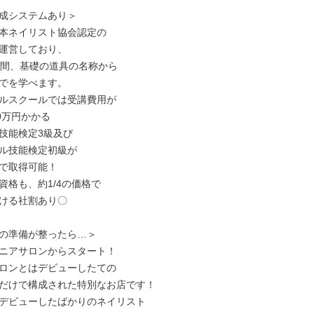
成システムあり＞

本ネイリスト協会認定の

運営しており、

の間、基礎の道具の名称から

でを学べます。

ルスクールでは受講費用が

0万円かかる

技能検定3級及び

ル技能検定初級が

で取得可能！

格も、約1/4の価格で

ける社割あり〇

の準備が整ったら…＞

ニアサロンからスタート！

ロンとはデビューしたての

だけで構成された特別なお店です！

デビューしたばかりのネイリスト
