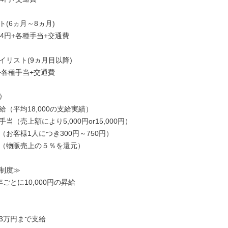
(6ヵ月～8ヵ月)

584円+各種手当+交通費

リスト(9ヵ月目以降)

円+各種手当+交通費



（平均18,000の支給実績）

当（売上額により5,000円or15,000円）

お客様1人につき300円～750円）

（物販売上の５％を還元）

制度≫

ごとに10,000円の昇給

3万円まで支給
