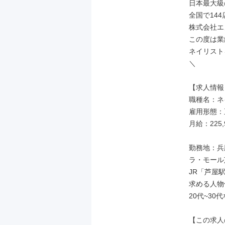
日本最大級
全国で144
株式会社エ
この度は業
ネイリスト
＼

【求人情報】
職種名：ネ
雇用形態：
月給：225,
勤務地：兵庫
ラ・モール芦
JR「芦屋駅
求める人物
20代~30
【この求人