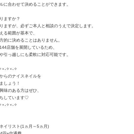
ルに合わせて決めることができます。

りますか？

りますが、必ずご本人と相談のうえで決定します。

える範囲が基本で、

方的に決めることはありません。

144店舗を展開しているため、

や引っ越しにも柔軟に対応可能です。

✧⋆˖✧⋆˖✧

からのナイスネイルを

ましょう！

興味のある方はぜひ、

ちしています♡

✧⋆˖✧⋆˖✧

イリスト(1ヵ月～5ヵ月)

84円+交通費
