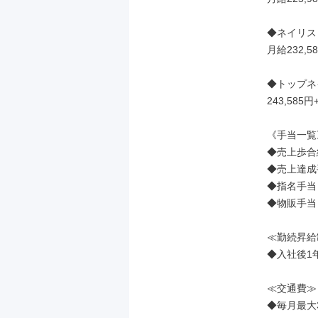
◆ネイリスト
月給232,
◆トップネイ
243,585
《手当一覧》
◆売上歩合給
◆売上達成手
◆指名手当（
◆物販手当
≪勤続昇給
◆入社後1年
≪交通費≫

◆毎月最大