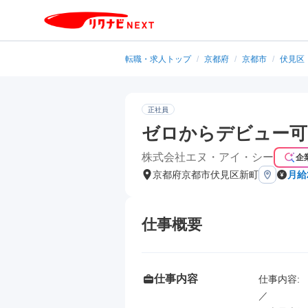
転職・求人トップ
/
京都府
/
京都市
/
伏見区
正社員
ゼロからデビュー可
株式会社エヌ・アイ・シー
企
京都府京都市伏見区新町
月給
仕事概要
仕事内容
仕事内容: 

／
