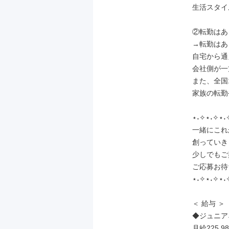
生活スタイ
②転勤はあ
→転勤はあ
自宅から通
会社側が一
また、全国
家族の転勤
⋆˖✧⋆˖✧⋆˖
一緒にこれ
創っていき
少しでもご
ご応募お待
⋆˖✧⋆˖✧⋆˖
＜ 給与 ＞

◆ジュニアネ
月給225,9