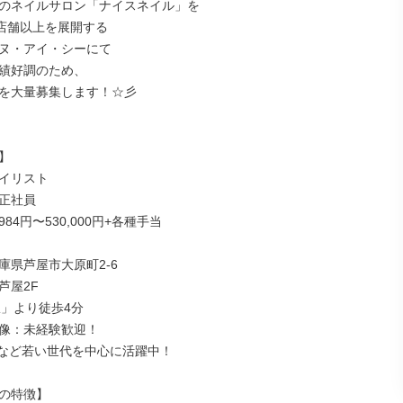
のネイルサロン「ナイスネイル」を

店舗以上を展開する

ヌ・アイ・シーにて

績好調のため、

を大量募集します！☆彡



イリスト

正社員

984円〜530,000円+各種手当

県芦屋市大原町2-6

屋2F

」より徒歩4分

像：未経験歓迎！

代など若い世代を中心に活躍中！

の特徴】
