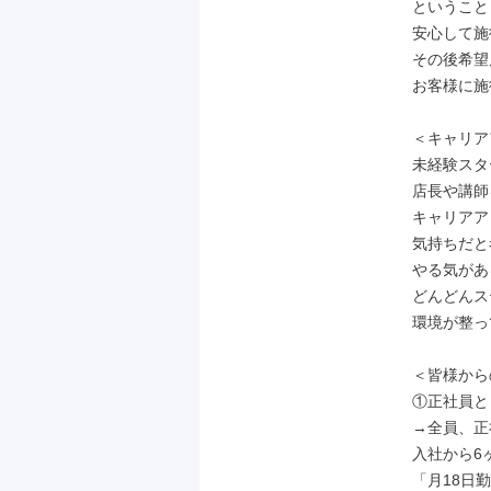
ということ
安心して施
その後希望
お客様に施
＜キャリア
未経験スタ
店長や講師
キャリアア
気持ちだと
やる気があ
どんどんス
環境が整っ
＜皆様から
①正社員と
→全員、正
入社から6
「月18日