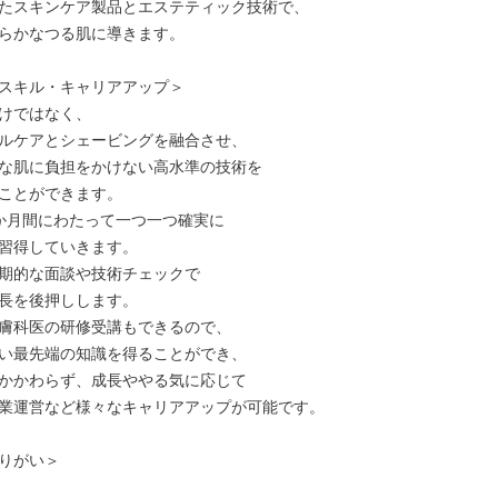
たスキンケア製品とエステティック技術で、

らかなつる肌に導きます。

スキル・キャリアアップ＞

けではなく、

ルケアとシェービングを融合させ、

な肌に負担をかけない高水準の技術を

ことができます。

か月間にわたって一つ一つ確実に

習得していきます。

期的な面談や技術チェックで

長を後押しします。

膚科医の研修受講もできるので、

い最先端の知識を得ることができ、

かかわらず、成長ややる気に応じて

業運営など様々なキャリアアップが可能です。

りがい＞
