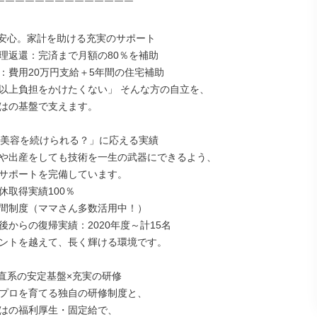
￣￣￣￣￣￣￣￣￣￣￣￣￣￣

安心。家計を助ける充実のサポート

理返還：完済まで月額の80％を補助

：費用20万円支給＋5年間の住宅補助

以上負担をかけたくない」 そんな方の自立を、

はの基盤で支えます。

と美容を続けられる？」に応える実績

や出産をしても技術を一生の武器にできるよう、

サポートを完備しています。

取得実績100％

間制度（ママさん多数活用中！）

後からの復帰実績：2020年度～計15名

ントを越えて、長く輝ける環境です。

直系の安定基盤×充実の研修

プロを育てる独自の研修制度と、

はの福利厚生・固定給で、
