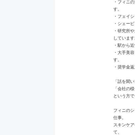
・フィニの
す。

・フェイシ
・シェービ
・研究所や
しています。
・駅から近
・大手美容
す。

・奨学金返還
「話を聞い
「会社の様
という方で
フィニのシ
仕事。

スキンケア
て、
