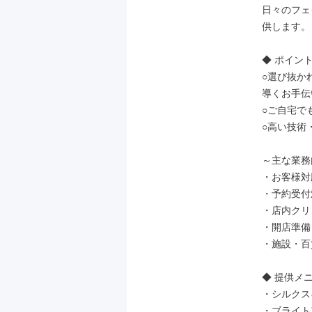
日々のフェ
供します。

◆ ポイント 
○選び抜か
導くお手伝い
○ご自宅で
○高い技術
～主な業務
・お客様対
・予約受付
・店内クリ
・開店準備
・施設・百
◆ 提供メニ
・シルクス
・ブライト