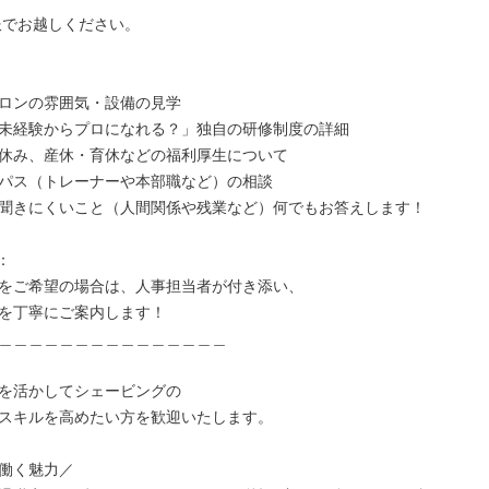
服でお越しください。

ロンの雰囲気・設備の見学

未経験からプロになれる？」独自の研修制度の詳細

休み、産休・育休などの福利厚生について

パス（トレーナーや本部職など）の相談

聞きにくいこと（人間関係や残業など）何でもお答えします！



をご希望の場合は、人事担当者が付き添い、

を丁寧にご案内します！

＿＿＿＿＿＿＿＿＿＿＿＿＿＿＿

を活かしてシェービングの

スキルを高めたい方を歓迎いたします。

働く魅力／
