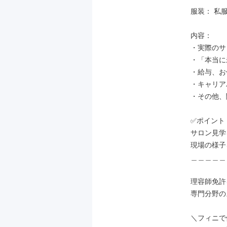
服装： 私
内容：

・実際のサ
・「本当に
・給与、お
・キャリア
・その他、
✅ポイント：
サロン見学
現場の様子
＿＿＿＿＿
理容師免許
専門分野の
＼フィニで