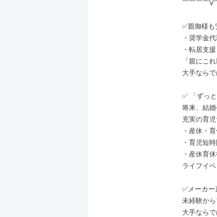
￣￣￣￣V
✅親御様も
・奨学金代
・転居支援
「親にこれ
大手ならで
✅ 「ずっ
将来、結婚
充実の育児
・産休・育休
・育児短時
・産休育休
ライフイベ
✅メーカー
未経験から
大手ならで