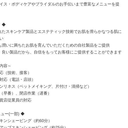
イス・ボディケアやブライダルのお手伝いまで豊富なメニューを提
◆

れたスキンケア製品とエステティック技術でお肌を滑らかなつる肌に


も潤いに満ちたお肌を育んでいただくための自社製品をご提供

・良い製品だから、自信をもってお客様にご提供することができます

内容～

応（技術、接客）

対応（電話・店頭）

ンリネス（ベットメイキング、片付け・清掃など）

（早番）、閉店作業（遅番）

貨店従業員の対応

ュー(一部) ◆

キンシェービング（約60分）

アップスキンシェービング（約75分）
