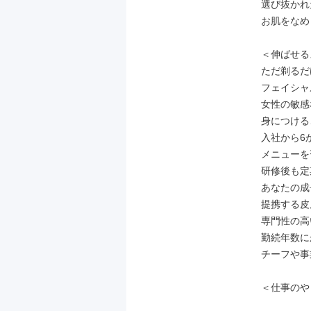
選び抜かれ
お肌をなめ
＜伸ばせる
ただ剃るだ
フェイシャ
女性の敏感
身につける
入社から6
メニューを
研修後も定
あなたの成
提携する皮
専門性の高
勤続年数に
チーフや事
＜仕事のや