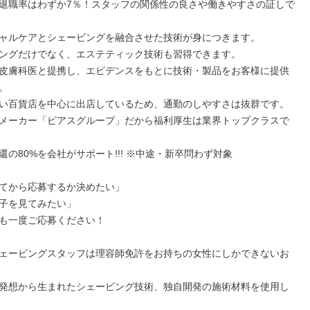
退職率はわずか7％！スタッフの関係性の良さや働きやすさの証しで
ャルケアとシェービングを融合させた技術が身につきます。

ングだけでなく、エステティック技術も習得できます。

皮膚科医と提携し、エビデンスをもとに技術・製品をお客様に提供


い百貨店を中心に出店しているため、通勤のしやすさは抜群です。

メーカー「ピアスグループ」だから福利厚生は業界トップクラスで
の80%を会社がサポート!!! ※中途・新卒問わず対象

てから応募するか決めたい」

子を見てみたい」

も一度ご応募ください！

ェービングスタッフは理容師免許をお持ちの女性にしかできないお
発想から生まれたシェービング技術、独自開発の施術材料を使用し