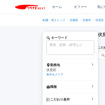
ホーム
オファー
気に
転職・求人トップ
/
京都府
/
京都市
/
伏見区
伏
キーワード
こだ
勤務地
伏見区
条件をクリア
職種
こだわり条件