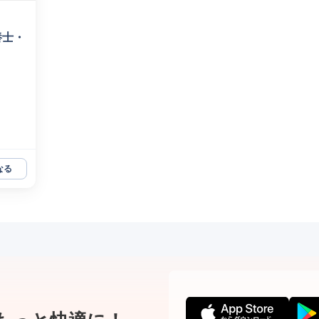
養士・
なる