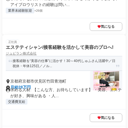
アイブロウリストの経験は問い...
業界未経験歓迎
+26個
気になる
正社員
エステティシャン/接客経験を活かして美容のプロへ!
ジュビラン株式会社
接客経験を“美容の仕事”に活かす！30～40代しゅふさん活躍中／日
祝休・年休125日／ノル...
京都府京都市伏見区竹田青池町
月給28万円
求める人材: 【こんな方、お待ちしています】 ・美容、エステ
が好き、興味がある ・人...
交通費支給
気になる