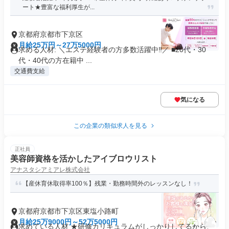
ート★豊富な福利厚生が...
京都府京都市下京区
月給25万円～27万5000円
求める人材: ＼エステ経験者の方多数活躍中‼／ ■20代・30
代・40代の方在籍中 ...
交通費支給
気になる
この企業の類似求人を見る
正社員
美容師資格を活かしたアイブロウリスト
アナスタシアミアレ株式会社
【産休育休取得率100％】残業・勤務時間外のレッスンなし！
京都府京都市下京区東塩小路町
月給25万9000円～52万5000円
求めている人材 ★研修カリキュラムがしっかりしてるから、