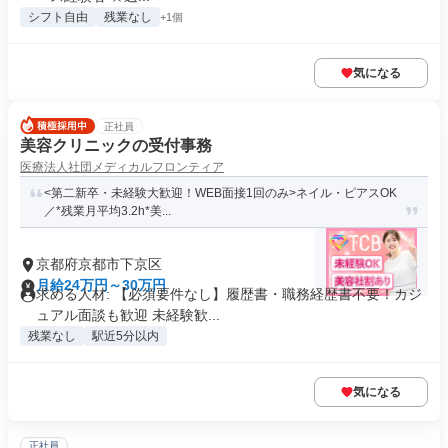
シフト自由
残業なし
+1個
気になる
正社員
美容クリニックの受付事務
医療法人社団メディカルフロンティア
<第二新卒・未経験大歓迎！WEB面接1回のみ>ネイル・ピアスOK
／*残業月平均3.2h*美...
京都府京都市下京区
月給24万円～30万円
求める人材: 【必須要件なし】履歴書・職務経歴書不要！カジ
ュアル面談も歓迎 未経験歓...
残業なし
駅近5分以内
気になる
正社員