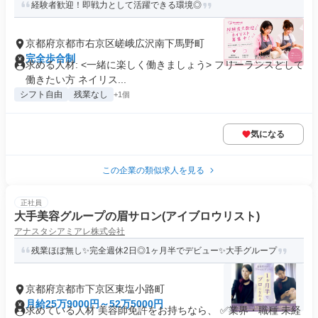
経験者歓迎！即戦力として活躍できる環境◎
京都府京都市右京区嵯峨広沢南下馬野町
完全歩合制
求める人材: <一緒に楽しく働きましょう> フリーランスとして
働きたい方 ネイリス...
シフト自由
残業なし
+1個
気になる
この企業の類似求人を見る
正社員
大手美容グループの眉サロン(アイブロウリスト)
アナスタシアミアレ株式会社
残業ほぼ無し✨完全週休2日◎1ヶ月半でデビュー✨大手グループ
京都府京都市下京区東塩小路町
月給25万9000円～52万5000円
求めている人材 美容師免許をお持ちなら、 ✅業界・職種 未経