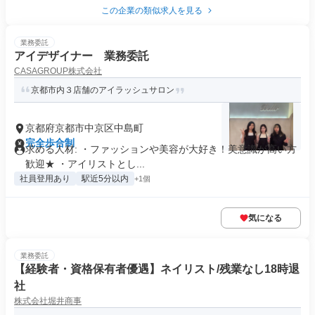
この企業の類似求人を見る
業務委託
アイデザイナー 業務委託
CASAGROUP株式会社
京都市内３店舗のアイラッシュサロン
京都府京都市中京区中島町
完全歩合制
求める人材: ・ファッションや美容が大好き！美意識が高い方
歓迎★ ・アイリストとし...
社員登用あり
駅近5分以内
+1個
気になる
業務委託
【経験者・資格保有者優遇】ネイリスト/残業なし18時退
社
株式会社堀井商事