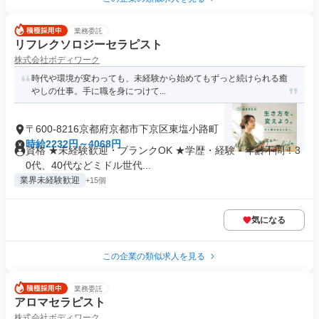
業務委託
リフレクソロジーセラピスト
株式会社ボディワーク
時代や環境が変わっても、未経験から始めてもずっと続けられる癒
やしの仕事。手に職を身につけて...
〒600-8216京都府京都市下京区東塩小路町
時給2232円～4068円
資格 ★未経験歓迎・ブランクOK ★学歴・経験・年齢不問！3
0代、40代などミドル世代...
業界未経験歓迎
+15個
気になる
この企業の類似求人を見る
業務委託
アロマセラピスト
株式会社ボディワーク