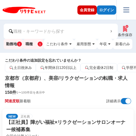
会員登録
ログイン
職種・キーワードから探す
条件保存
勤務地
職種
こだわり条件
雇用形態
年収
新着のみ
1
1
こだわり条件の追加設定を忘れていませんか？
土日祝休み
年間休日120日以上
完全週休2日制
学歴
京都市（京都府）、美容/リラクゼーションの転職・求人
情報
158
件
1
〜
100
件目を表示中
関連度順
新着順
詳細表示
NEW
正社員
【正社員】障がい福祉×リラクゼーションサロンオーナ
ー候補募集