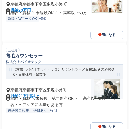
京都府京都市下京区東塩小路町
月給23万円
経験・資格 ＼未経験OK／ ・高卒以上の方
副業・WワークOK
+5個
気になる
正社員
育毛カウンセラー
株式会社 バイオテック
【京都】バイオテック／サロンカウンセラー／面接1回★未経験O
K・日曜休有・残業少
京都府京都市下京区東塩小路町
月給21万円以上
経験・資格 ＜未経験・第二新卒OK＞ ・高卒以上の方 ・美
容・ヘアケアに興味がある方 ...
未経験者歓迎
研修あり
+3個
気になる