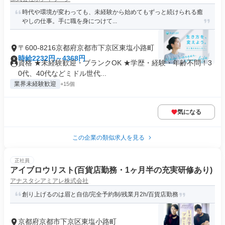
時代や環境が変わっても、未経験から始めてもずっと続けられる癒
やしの仕事。手に職を身につけて...
〒600-8216京都府京都市下京区東塩小路町
時給2232円～4368円
資格 ★未経験歓迎・ブランクOK ★学歴・経験・年齢不問！3
0代、40代などミドル世代...
業界未経験歓迎
+15個
気になる
この企業の類似求人を見る
正社員
アイブロウリスト(百貨店勤務・1ヶ月半の充実研修あり)
アナスタシアミアレ株式会社
創り上げるのは眉と自信/完全予約制/残業月2h/百貨店勤務
京都府京都市下京区東塩小路町