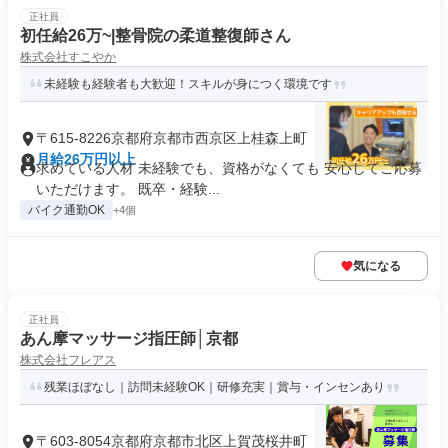
正社員
初任給26万~|整骨院の柔道整復師さん
株式会社すこやか
未経験も経験者も大歓迎！スキルが身につく環境です
〒615-8226京都府京都市西京区上桂森上町
月給26万円以上
求めている人材 未経験でも、資格がなくても 安心してご応募
いただけます。 既卒・経験...
バイク通勤OK
+4個
気になる
正社員
あん摩マッサージ指圧師│京都
株式会社フレアス
残業ほぼなし｜訪問未経験OK｜研修充実｜賞与・インセンあり
〒603-8054京都府京都市北区上賀茂桜井町