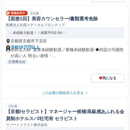
正社員
【面接1回】美容カウンセラー/書類選考免除
医療法人社団メディカルフロンティア
未経験大歓迎！！残業平均2.6H
京都府京都市下京区
月給28万円以上
求める人材: 業界未経験歓迎／業種未経験歓迎 ◆内定の可能性
が高い人 明るい表情・...
交通費支給
気になる
この企業の類似求人を見る
正社員
【京都/セラピスト】マネージャー候補/高級感あふれる会
員制ホテルスパ/社宅有 セラピスト
リゾートトラスト株式会社