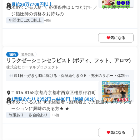
月給26万7708円以上
求めている人材 ＼ 必須条件は１つだけ✨ ／ ・あん摩マッサー
ジ指圧師の資格をお持ちの...
年間休日120日以上
+8個
気になる
NEW
業務委託
リラクゼーションセラピスト (ボディ、フット、アロマ)
株式会社ローヤルプロジェクト
週1日～好きな時に稼げる・保証給付きＯＫ・充実のサポート体制
〒615-8158京都府京都市西京区樫原秤谷町
1業務あたり 2352円～4480円（施術 60分）
求めている人材 ★未経験者～経験者まで大歓迎★ ★リラクゼ
ーションに興味のある方★ ★...
制服あり
歩合給あり
+16個
気になる