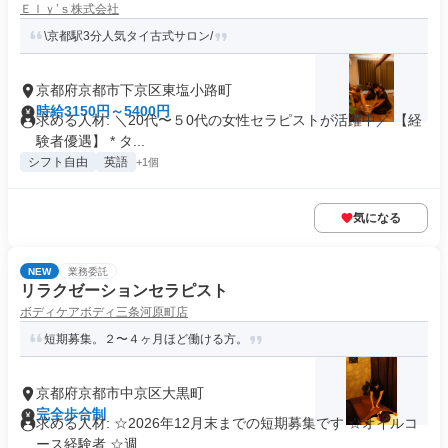
Ｅｌｙ’ｓ株式会社
\京都駅3分人気タイ古式サロン/
京都府京都市下京区東塩小路町
時給3150円～5400円
求める人材: ＼20代〜５0代の女性セラピストが活躍中／ 【経
験者優遇】 * タ...
シフト自由
英語
+1個
気になる
NEW
業務委託
リラクゼーションセラピスト
ボディケアボディ三条河原町店
短期募集。２〜４ヶ月ほど働ける方。
京都府京都市中京区大黒町
完全歩合制
求める人材: ☆2026年12月末までの短期募集です ☆オイルコ
ース経験者 ☆週...