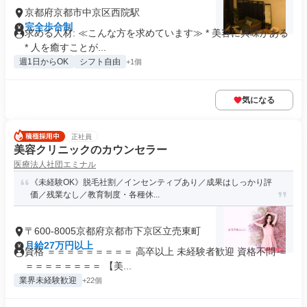
京都府京都市中京区西院駅
完全歩合制
求める人材: ≪こんな方を求めています≫ * 美容に興味がある
* 人を癒すことが...
週1日からOK
シフト自由
+1個
気になる
正社員
美容クリニックのカウンセラー
医療法人社団エミナル
《未経験OK》脱毛社割／インセンティブあり／成果はしっかり評
価／残業なし／教育制度・各種休...
〒600-8005京都府京都市下京区立売東町
月給27万円以上
資格 ＝＝＝＝＝＝＝＝＝ 高卒以上 未経験者歓迎 資格不問 ＝
＝＝＝＝＝＝＝＝ 【美...
業界未経験歓迎
+22個