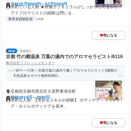
月給25万9000円～52万5000円
求めている人材 ★研修カリキュラムがしっかりしてるから、
アイブロウリストの経験は問いま...
業界未経験歓迎
+26個
気になる
NEW
業務委託
京都 竹の郷温泉 万葉の湯内でのアロマセラピスト/6116
株式会社リフレッシュセンター
✅️WワークOK！京都万葉の湯内で働くアロマセラピスト☆2種類の
天然温泉＆サウナ無料利用O...
京都府京都市西京区大原野東境谷町
時給2814円～3990円
求める人材: 【求めるスキルや経験】 ボディケア・フットケ
ア・オイルボディケアを基本...
気になる