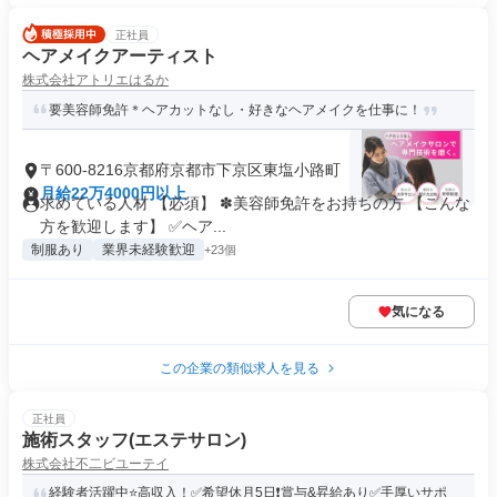
正社員
ヘアメイクアーティスト
株式会社アトリエはるか
要美容師免許＊ヘアカットなし・好きなヘアメイクを仕事に！
〒600-8216京都府京都市下京区東塩小路町
月給22万4000円以上
求めている人材 【必須】 ✽美容師免許をお持ちの方 【こんな
方を歓迎します】 ✅ヘア...
制服あり
業界未経験歓迎
+23個
気になる
この企業の類似求人を見る
正社員
施術スタッフ(エステサロン)
株式会社不二ビユーテイ
経験者活躍中⭐️高収入！✅希望休月5日❗️賞与&昇給あり✅手厚いサポ