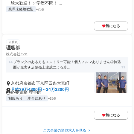
験大歓迎！ ✅学歴不問！ ...
業界未経験歓迎
+23個
気になる
正社員
理容師
株式会社ハマ
ブランクのある方もエントリー可能！個人ノルマありません◎待遇
面が充実★店舗売上達成による歩...
京都府京都市下京区四条大宮町
月給29万4800円～34万3200円
必要資格 理容師
制服あり
歩合給あり
+15個
気になる
この企業の類似求人を見る