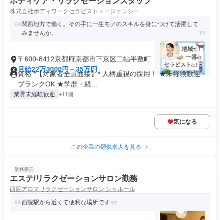
ボディケア・リラクゼーションスタッフ
株式会社ボディワークセラピストエージェンシー
関西地方で働く。その手に一生モノのスキルを身につけて活躍して
みませんか。
〒600-8412京都府京都市下京区二帖半敷町
月給22万3000円～35万円
資格 *【対象者全員面接】* 人柄重視の採用！ ★未経験歓迎・
ブランクOK ★学歴・経...
業界未経験歓迎
+11個
気になる
この企業の類似求人を見る
業務委託
エステ/リラクゼーションサロン勤務
西院アロマリラクゼーションサロン シャルール
西院駅から近くて便利な場所です