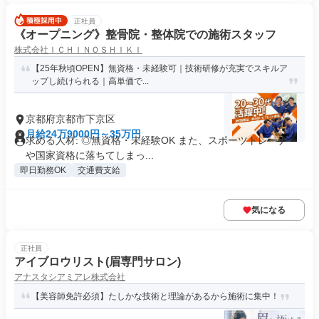
正社員
《オープニング》整骨院・整体院での施術スタッフ
株式会社ＩＣＨＩＮＯＳＨＩＫＩ
【25年秋頃OPEN】無資格・未経験可｜技術研修が充実でスキルア
ップし続けられる｜高単価で...
京都府京都市下京区
月給24万9000円～35万円
求める人材: ◎無資格・未経験OK また、スポーツトレーナー
や国家資格に落ちてしまっ...
即日勤務OK
交通費支給
気になる
正社員
アイブロウリスト(眉専門サロン)
アナスタシアミアレ株式会社
【美容師免許必須】たしかな技術と理論があるから施術に集中！