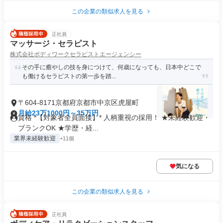
この企業の類似求人を見る
正社員
マッサージ・セラピスト
株式会社ボディワークセラピストエージェンシー
その手に癒やしの技を身につけて、何歳になっても、日本中どこで
も働けるセラピストの第一歩を踏...
〒604-8171京都府京都市中京区虎屋町
月給23万1000円～35万円
資格 *【対象者全員面接】* 人柄重視の採用！ ★未経験歓迎・
ブランクOK ★学歴・経...
業界未経験歓迎
+11個
気になる
この企業の類似求人を見る
正社員