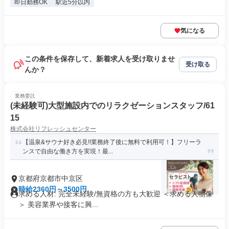
即日勤務OK
駅近5分以内
気になる
この条件を保存して、新着求人を受け取りませ
受け取る
んか？
業務委託
(未経験可)大型施設内でのリラクゼーションスタッフ/61
15
株式会社リフレッシュセンター
【温泉&サウナ好き必見!!業務終了後に無料で利用可！】フリーラ
ンスで自由な働き方を実現！最...
京都府京都市中京区
時給2360円～3500円
求める人材: 完全未経験/無資格の方も大歓迎 ＜求める人物像
＞ 美容業界や接客に興...