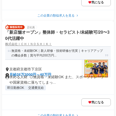
気になる
この企業の類似求人を見る
正社員
「新店舗オープン」整体師・セラピスト/未経験可/20〜3
0代活躍中
株式会社ＩＣＨＩＮＯＳＨＩＫＩ
無資格・未経験OK｜新人研修・技術研修が充実｜キャリアアップ
の機会多数｜賞与平均200万円...
京都府京都市下京区
月給26万2000円～40万円
求める人材: ◎無資格・未経験OK また、スポーツトレーナー
や国家資格に落ちてしまっ...
即日勤務OK
交通費支給
気になる
この企業の類似求人を見る