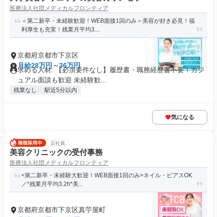
医療法人社団メディカルフロンティア
＜第二新卒・未経験歓迎！WEB面接1回のみ＞美容が好き必見！福
利厚生も充実！残業月平均3....
京都府京都市下京区
月給28万円～36万円
求める人材: 【必須要件なし】履歴書・職務経歴書不要！カジ
ュアル面談も歓迎 未経験歓...
残業なし
駅近5分以内
気になる
正社員
美容クリニックの受付事務
医療法人社団メディカルフロンティア
<第二新卒・未経験大歓迎！WEB面接1回のみ>ネイル・ピアスOK
／*残業月平均3.2h*美...
京都府京都市下京区真苧屋町