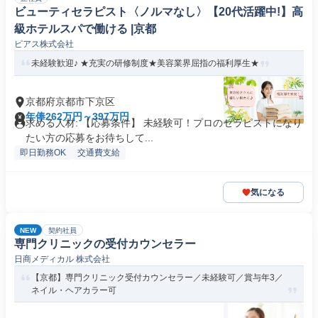
ビューティセラピスト〈ノルマなし〉【20代活躍中!】高
級ホテルスパで働ける |京都
ピアス株式会社
未経験歓迎♪ ★充実の研修制度★美容業界屈指の福利厚生★
京都府京都市下京区
年俸262万円～397万円
求める人材: 【応募条件】 未経験可！プロのセラピストになり
たい方の応募をお待ちして...
即日勤務OK
交通費支給
気になる
NEW
契約社員
専門クリニックの受付カウンセラー
日商メディカル 株式会社
【京都】専門クリニック受付カウンセラー／未経験可／賞与年3／
ネイル・ヘアカラー可