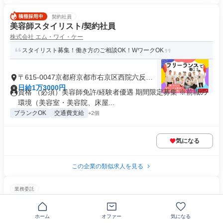
契約社員
美容師スタイリスト/契約社員
株式会社 エム・ワイ・ケー
スタイリスト募集！働き方のご相談OK！WワークOK
〒615-0047京都府京都市右京区西院六反田
町
日給1万3000円
資格 （必須）美容師免許/経験者優遇 期間限定募集 ※前職の
環境（美容室・美容院、床屋...
ブランクOK
交通費支給
+2個
気になる
この企業の類似求人を見る
業務委託
マッサージ・セラピスト(経験者)<玉光湯ひじりのね>
株式会社リバース東京
ホーム
オファー
気になる
≪同業他社経験者大歓迎！≫高単価＆安定集客のリバース東京★ど