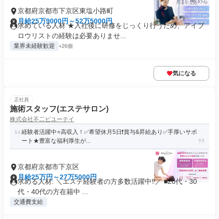
京都府京都市下京区東塩小路町
月給25万9000円～52万5000円
求めている人材 ★入社後に研修をじっくり行うため、アイブ
ロウリストの経験は必要ありませ...
業界未経験歓迎
+26個
気になる
正社員
施術スタッフ(エステサロン)
株式会社不二ビユーテイ
経験者活躍中⭐️高収入！✅希望休月5日❗️賞与&昇給あり✅手厚いサポ
ート★豊富な福利厚生が...
京都府京都市下京区
月給25万円～27万5000円
求める人材: ＼エステ経験者の方多数活躍中‼／ ■20代・30
代・40代の方在籍中 ...
交通費支給