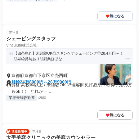
気になる
正社員
シェービングスタッフ
Vinculum株式会社
【四条烏丸】未経験OK◎スキンケアシェービング◎28.4万円～！
◎昇給賞与あり◎残業ほぼな...
京都府京都市下京区立売西町
月給24万8000円～26万9000円
資格 高校卒以上 / 未経験OK ※理容師免許必須（取得予定の方
もok！） どれか一...
業界未経験歓迎
+28個
気になる
正社員
大手美容クリニックの美容カウンセラー