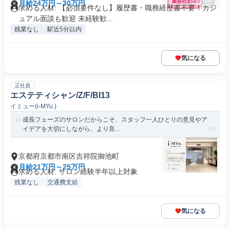
月給24万円～30万円
求める人材: 【必須要件なし】履歴書・職務経歴書不要！カジ
ュアル面談も歓迎 未経験歓...
残業なし
駅近5分以内
気になる
正社員
エステティシャン/Z/F/BI13
イミュー(i-MYu.)
成長フェーズのサロンだからこそ、スタッフ一人ひとりの意見やア
イデアを大切にしながら、より良...
京都府京都市南区吉祥院御池町
月給21万円～25万円
求める人材: サロン経験半年以上対象
残業なし
交通費支給
気になる