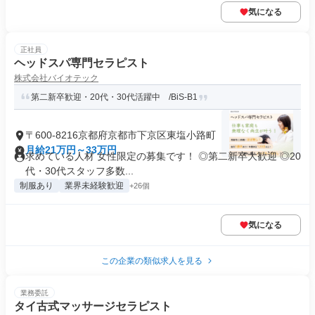
気になる
正社員
ヘッドスパ専門セラピスト
株式会社バイオテック
第二新卒歓迎・20代・30代活躍中 /BiS-B1
〒600-8216京都府京都市下京区東塩小路町
月給21万円～33万円
求めている人材 女性限定の募集です！ ◎第二新卒大歓迎 ◎20
代・30代スタッフ多数...
制服あり
業界未経験歓迎
+26個
気になる
この企業の類似求人を見る
業務委託
タイ古式マッサージセラピスト