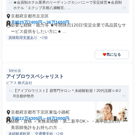
★会員制ホテル業界のリーディングカンパニーで安定経営★会員制
ホテル「エクシブ京都八瀬離宮」...
京都府京都市左京区
月給25万7400円～36万1650円
必要な経験・能力等 ★年間休日120日!安定企業で高品質なサ
ービス提供をしたい方に★ ...
資格取得支援あり
+2個
気になる
契約社員
アイブロウスペシャリスト
ピアス 株式会社
【アイブロウリスト】眉専門サロン＊未経験歓迎！20代活躍☆＠J
R京都伊勢丹
京都府京都市下京区東塩小路町
月給22万4300円～49万2000円
経験・資格 ＜実務未経験・第二新卒OK＞ ・高卒以上の方 ・
美容師免許をお持ちの方 ...
未経験者歓迎
交通費支給
+2個