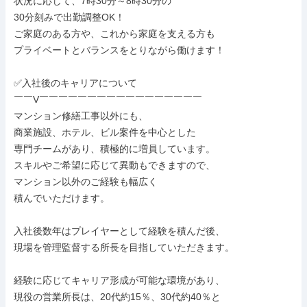
状況に応じて、7時30分～8時30分の

30分刻みで出勤調整OK！

ご家庭のある方や、これから家庭を支える方も

プライベートとバランスをとりながら働けます！

✅入社後のキャリアについて

￣￣V￣￣￣￣￣￣￣￣￣￣￣￣￣￣￣￣￣

マンション修繕工事以外にも、

商業施設、ホテル、ビル案件を中心とした

専門チームがあり、積極的に増員しています。

スキルやご希望に応じて異動もできますので、

マンション以外のご経験も幅広く

積んでいただけます。

入社後数年はプレイヤーとして経験を積んだ後、

現場を管理監督する所長を目指していただきます。

経験に応じてキャリア形成が可能な環境があり、

現役の営業所長は、20代約15％、30代約40％と
