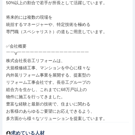
50%以上の割合で若手が所長として活躍しています。

将来的には複数の現場を

統括するマネージャーや、特定技術を極める

専門職（スペシャリスト）の道もご用意しています。

✅会社概要

￣￣V￣￣￣￣￣￣￣￣￣￣￣￣￣￣￣￣￣

株式会社長谷工リフォームは、

大規模修繕工事、マンションを中心に様々な

内外装リフォーム事業を展開する、提案型の

リフォーム工事会社です。長谷工グループの

総合力を生かし、これまでに68万戸以上の

物件に施工を行ってきました。

豊富な経験と最新の技術で、住まいに関わる

お客様のあらゆるご要望にお応えできるよう、

多方面から様々なソリューションを提案しています。
求めている人材