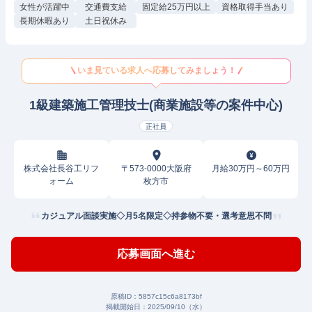
女性が活躍中
交通費支給
固定給25万円以上
資格取得手当あり
長期休暇あり
土日祝休み
いま見ている求人へ応募してみましょう！
1級建築施工管理技士(商業施設等の案件中心)
正社員
株式会社長谷工リフ
〒573-0000大阪府
月給30万円～60万円
ォーム
枚方市
カジュアル面談実施◇月5名限定◇持参物不要・選考意思不問
応募画面へ進む
原稿ID：
5857c15c6a8173bf
掲載開始日：
2025/09/10（水）