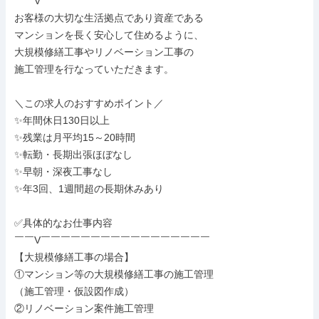
￣￣V￣￣￣￣￣￣￣￣￣￣￣￣￣￣￣￣￣

お客様の大切な生活拠点であり資産である

マンションを長く安心して住めるように、

大規模修繕工事やリノベーション工事の

施工管理を行なっていただきます。

＼この求人のおすすめポイント／

✨年間休日130日以上

✨残業は月平均15～20時間

✨転勤・長期出張ほぼなし

✨早朝・深夜工事なし

✨年3回、1週間超の長期休みあり

✅具体的なお仕事内容

￣￣V￣￣￣￣￣￣￣￣￣￣￣￣￣￣￣￣￣

【大規模修繕工事の場合】

①マンション等の大規模修繕工事の施工管理

（施工管理・仮設図作成）

②リノベーション案件施工管理
