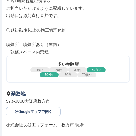
平均1時間程度の現場を

ご担当いただけるように配慮しています。

出勤日は原則直行直帰です。

◎1現場2名以上の施工管理体制

喫煙所：喫煙所あり（屋内）

・執務スペース内禁煙
多い年齢層
10
20
30
40
代
代
代
代
50
60
70
代
代
代〜
勤務地
573-0000大阪府枚方市
Googleマップで開く
株式会社長谷工リフォーム　枚方市 現場
