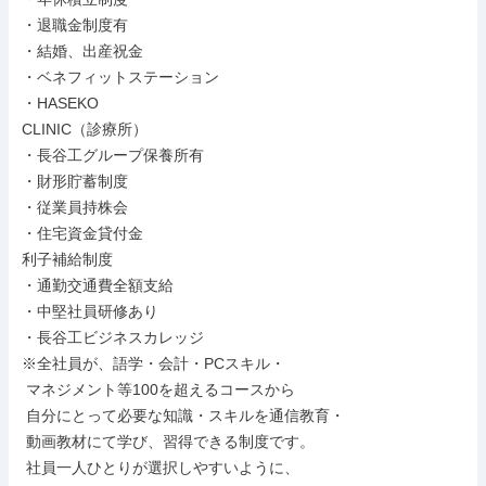
・退職金制度有

・結婚、出産祝金

・ベネフィットステーション

・HASEKO

CLINIC（診療所）

・長谷工グループ保養所有

・財形貯蓄制度

・従業員持株会

・住宅資金貸付金

利子補給制度

・通勤交通費全額支給

・中堅社員研修あり

・長谷工ビジネスカレッジ

※全社員が、語学・会計・PCスキル・

 マネジメント等100を超えるコースから

 自分にとって必要な知識・スキルを通信教育・

 動画教材にて学び、習得できる制度です。

 社員一人ひとりが選択しやすいように、
