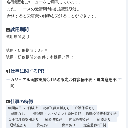
 各階層別にメニューをご用意しています。

 また、コースの受講期間内に認定試験に

 合格すると受講費の補助を受けることができます。
試用期間
試用期間あり

試用・研修期間：3ヵ月

仕事に関するPR
カジュアル面談実施◇月5名限定◇持参物不要・選考意思不
問
仕事の特徴
年間休日120日以上
資格取得支援あり
介護休暇あり
転勤なし
管理職・マネジメント経験歓迎
通勤交通費全額支給
女性管理職登用あり
経験者歓迎
有資格者歓迎
研修あり
退職金あり
賞与あり
育休あり
完全週休2日制