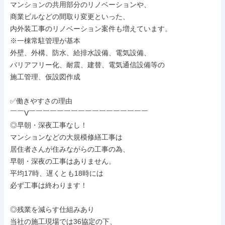
マンションの共用部分のリノベーションや、

商業ビルなどの間取り変更といった、

内外装工事のリノベーション案件も増えています。

※一棟常駐管理が基本

外壁、外構、防水、給排水設備、電気設備、

バリアフリー化、耐震、建替、電気通信設備等の

施工管理、仮設図作成

✅働きやすさの理由

￣￣V￣￣￣￣￣￣￣￣￣￣￣￣￣￣￣￣￣

◎早朝・深夜工事なし！

マンションなどの大規模修繕工事は

居住者さんが住みながらの工事の為、

早朝・深夜の工事はありません。

平均17時、遅くとも18時には

必ず工事は終わります！

◎残業を減らす仕組みあり

当社の施工現場では36協定の下、
