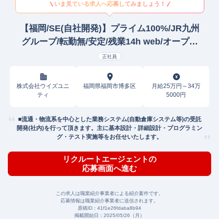
いま見ている求人へ応募してみましょう！
【福岡/SE(自社開発)】プライム100%/JR九州
グループ/転勤無/安定/残業14h web/オープン
SE
正社員
株式会社ウイズユニ
福岡県福岡市博多区
月給25万円～34万
ティ
5000円
■流通・物流系を中心とした業務システム(自動倉庫システム等)の受託
開発(社内)を行って頂きます。主に基本設計・詳細設計・プログラミン
グ・テスト実施等をお任せいたします。
リクルートエージェントの
応募画面へ進む
この求人は職業紹介事業者による紹介案件です。
応募情報は職業紹介事業者に送信されます。
原稿ID：
41f1e26fdaba8b94
掲載開始日：
2025/05/26（月）