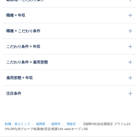
職種 × 年収
職種 × こだわり条件
こだわり条件 × 年収
こだわり条件 × 雇用形態
雇用形態 × 年収
注目条件
転職・求人トップ
/
福岡県
/
福岡市
/
博多区
/
【福岡/SE(自社開発)】プライム10
0%/JR九州グループ/転勤無/安定/残業14h web/オープンSE