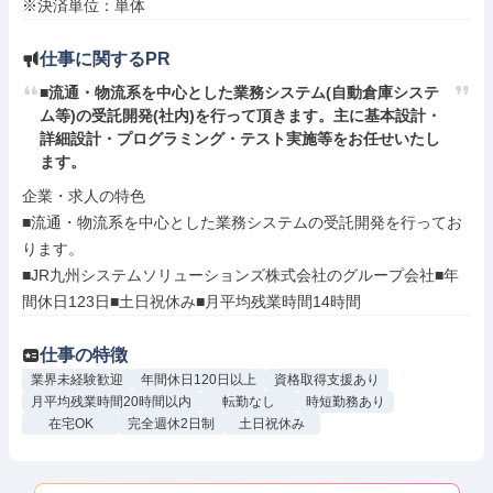
※決済単位：単体
仕事に関するPR
■流通・物流系を中心とした業務システム(自動倉庫システ
ム等)の受託開発(社内)を行って頂きます。主に基本設計・
詳細設計・プログラミング・テスト実施等をお任せいたし
ます。
企業・求人の特色

■流通・物流系を中心とした業務システムの受託開発を行ってお
ります。

■JR九州システムソリューションズ株式会社のグループ会社■年
間休日123日■土日祝休み■月平均残業時間14時間
仕事の特徴
業界未経験歓迎
年間休日120日以上
資格取得支援あり
月平均残業時間20時間以内
転勤なし
時短勤務あり
在宅OK
完全週休2日制
土日祝休み