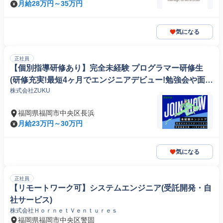
月給28万円～35万円
気になる
正社員
【個別指導研修あり】完全未経験 プログラマー研修生
(研修充実!最短4ヶ月でエンジニアデビュー!勉強会や面談
株式会社ZUKU
でスキルアップ)
福岡県福岡市中央区長浜
月給23万円～30万円
気になる
正社員
【リモートワーク可】システムエンジニア(受託開発・自
社サービス)
株式会社ＨｏｒｎｅｔＶｅｎｔｕｒｅｓ
福岡県福岡市中央区警固