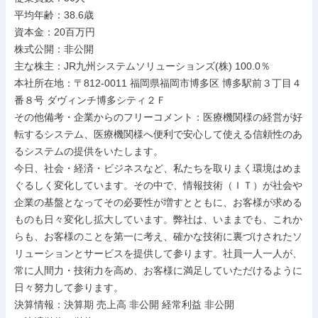
平均年齢：38.6歳

資本金：20百万円

株式公開：非公開

主な株主：JR九州システムソリューションズ(株) 100.0％

本社所在地：〒812-0011 福岡県福岡市博多区 博多駅前３丁目４
番８号 ダヴィンチ博多シティ２Ｆ

その他備考・企業からのフリーコメント：医療機関様の経営が好
転するシステム、医療機関様へ便利で安心して使える信頼性のあ
るシステムの提供をいたします。

今日、社会・経済・ビジネスなど、私たちを取りまく環境はめま
ぐるしく変化しています。その中で、情報技術（ＩＴ）が社会や
企業の基盤となってその必要性が増すとともに、お客様が求める
ものも日々変化し拡大しています。弊社は、いままでも、これか
らも、お客様のことを第一に考え、確かな技術に裏づけされたソ
リューションとサービスを提供して参ります。社員一人一人が、
常に人間力・技術力を高め、お客様に満足していただけるように
日々努力して参ります。

決算情報：決算期 売上高 非公開 経常利益 非公開
