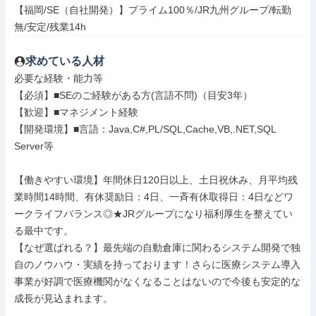
【福岡/SE（自社開発）】プライム100％/JR九州グループ/転勤
無/安定/残業14h
求めている人材
必要な経験・能力等

【必須】■SEのご経験がある方(言語不問)（目安3年）

【歓迎】■マネジメント経験

【開発環境】■言語：Java,C#,PL/SQL,Cache,VB,.NET,SQL 
Server等

【働きやすい環境】年間休日120日以上、土日祝休み、月平均残
業時間14時間、有休奨励日：4日、一斉有休取得日：4日などワ
ークライフバランス◎★JRグループになり福利厚生を整えてい
る最中です。

【なぜ選ばれる？】最先端の自動倉庫に関わるシステム開発で独
自のノウハウ・実績を持っております！さらに医療システム導入
事業が好調で医療機関がなくなることはないので今後も安定的な
成長が見込まれます。
